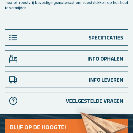
inox of roest­vrij be­ves­ti­gings­ma­te­ri­aal om roest­vlek­ken op het hout
te ver­mij­den.
SPECIFICATIES
INFO OPHALEN
INFO LEVEREN
VEELGESTELDE VRAGEN
BLIJF OP DE HOOG­TE!