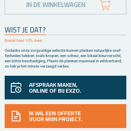
IN DE WINKELWAGEN
WIST JE DAT?
Be­stel best 10% meer.
On­danks onze zorg­vul­di­ge se­lec­tie kun­nen plan­ken na­tuur­lij­ke on­ef­
fen­he­den heb­ben zoals kno­pen, een scheur, een lo­kaal kleur­ver­schil,
een lich­te be­scha­di­ging. Plaats de plan­ken maxi­maal in wild­ver­band,
zo heb je het min­ste ver­zaagd ver­lies.
AFSPRAAK MAKEN,
ONLINE OF BIJ EXZO.
IK WIL EEN OFFERTE
VOOR MIJN PROJECT.