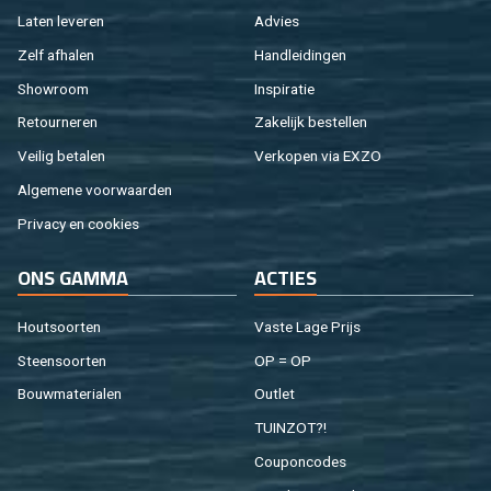
Laten le­ve­ren
Ad­vies
Zelf af­ha­len
Hand­lei­din­gen
Show­room
In­spi­ra­tie
Re­tour­ne­ren
Za­ke­lijk be­stel­len
Vei­lig be­ta­len
Ver­ko­pen via EXZO
Al­ge­me­ne voor­waar­den
Pri­va­cy en coo­kies
ONS GAMMA
AC­TIES
Hout­soor­ten
Vaste Lage Prijs
Steen­soor­ten
OP = OP
Bouw­ma­te­ri­a­len
Out­let
TUIN­ZOT?!
Cou­pon­co­des