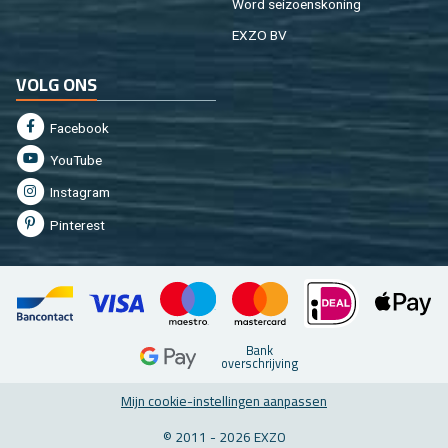
Word sei­zoens­ko­ning
EXZO BV
VOLG ONS
Fa­cebook
You­Tu­be
In­st­agram
Pin­te­rest
Bank
over­schrij­ving
Mijn coo­kie-in­stel­lin­gen aan­pas­sen
© 2011 - 2026 EXZO