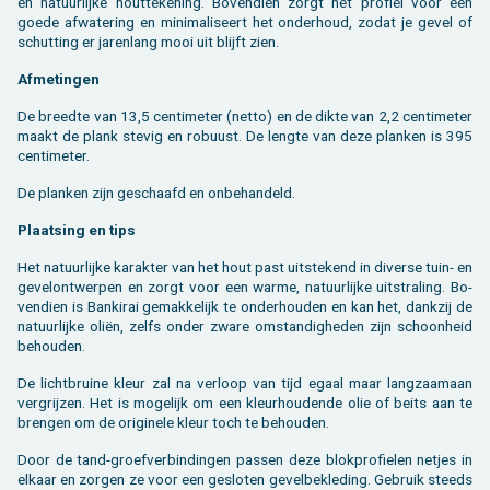
en na­tuur­lij­ke hout­te­ke­ning. Bo­ven­dien zorgt het pro­fiel voor een
goede af­wa­te­ring en mi­ni­ma­li­seert het on­der­houd, zodat je gevel of
schut­ting er ja­ren­lang mooi uit blijft zien.
Af­me­tin­gen
De breed­te van 13,5 cen­ti­me­ter (netto) en de dikte van 2,2 cen­ti­me­ter
maakt de plank ste­vig en ro­buust. De leng­te van deze plan­ken is 395
cen­ti­me­ter.
De plan­ken zijn ge­schaafd en on­be­han­deld.
Plaat­sing en tips
Het na­tuur­lij­ke ka­rak­ter van het hout past uit­ste­kend in di­ver­se tuin- en
ge­vel­ont­wer­pen en zorgt voor een warme, na­tuur­lij­ke uit­stra­ling. Bo­
ven­dien is Ban­ki­rai ge­mak­ke­lijk te on­der­hou­den en kan het, dank­zij de
na­tuur­lij­ke oliën, zelfs onder zware om­stan­dig­he­den zijn schoon­heid
be­hou­den.
De licht­brui­ne kleur zal na ver­loop van tijd egaal maar lang­zaam­aan
ver­grij­zen. Het is mo­ge­lijk om een kleur­hou­den­de olie of beits aan te
bren­gen om de ori­gi­ne­le kleur toch te be­hou­den.
Door de tand-groef­ver­bin­din­gen pas­sen deze blok­pro­fie­len net­jes in
el­kaar en zor­gen ze voor een ge­slo­ten ge­vel­be­kle­ding. Ge­bruik steeds