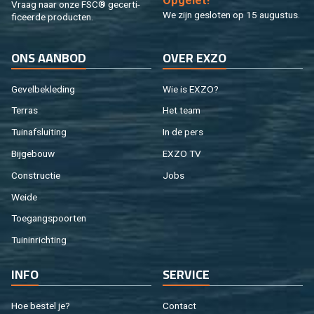
Op­ge­let!
Vraag naar onze FSC® ge­cer­ti­
We zijn ge­slo­ten op 15 au­gus­tus.
fi­ceer­de pro­duc­ten.
ONS AAN­BOD
OVER EXZO
Ge­vel­be­kle­ding
Wie is EXZO?
Ter­ras
Het team
Tuin­af­slui­ting
In de pers
Bij­ge­bouw
EXZO TV
Con­struc­tie
Jobs
Weide
Toe­gangs­poor­ten
Tuin­in­rich­ting
INFO
SER­VI­CE
Hoe be­stel je?
Con­tact