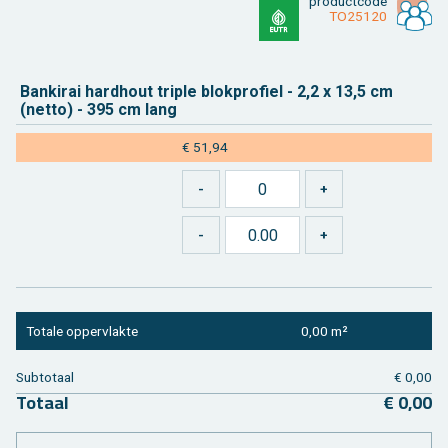
product­code
TO25120
Ban­ki­rai hard­hout tri­ple blok­pro­fiel - 2,2 x 13,5 cm
(netto) - 395 cm lang
€ 51,94
To­ta­le op­per­vlak­te
0,00 m²
Sub­to­taal
€ 0,00
To­taal
€ 0,00