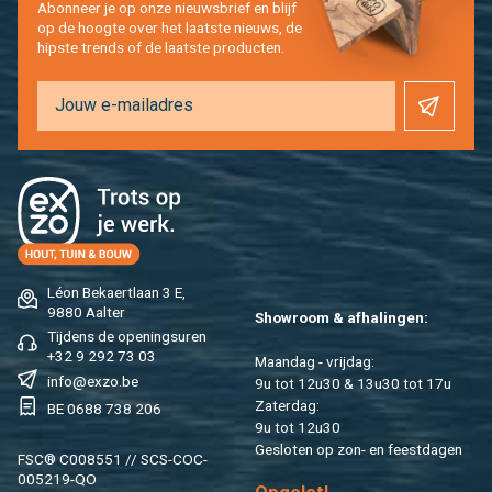
Abon­neer je op onze nieuws­brief en blijf
op de hoog­te over het laat­ste nieuws, de
hip­s­te trends of de laat­ste pro­duc­ten.
Léon Be­kaert­laan 3 E,
9880 Aal­ter
Show­room & af­ha­lin­gen:
Tij­dens de ope­nings­uren
+32 9 292 73 03
Maan­dag - vrij­dag:
info@​exzo.​be
9u tot 12u30 & 13u30 tot 17u
Za­ter­dag:
BE 0688 738 206
9u tot 12u30
Ge­slo­ten op zon- en feest­da­gen
FSC® C008551 // SCS-COC-
005219-QO