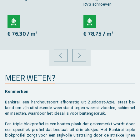
RVS schroe­ven
€ 76,30 / m²
€ 78,75 / m²
VORIGE
VOLGENDE
MEER WETEN?
Ken­mer­ken
Ban­ki­rai, een hard­hout­soort af­kom­stig uit Zuid­oost-Azië, staat be­
kend om zijn uit­ste­ken­de weer­stand tegen weers­in­vloe­den, schim­mel
en in­sec­ten, waar­door het ide­aal is voor bui­ten­ge­bruik.
Een tri­ple blok­pro­fiel is een hou­ten plank dat ge­ken­merkt wordt door
een spe­ci­fiek pro­fiel dat be­staat uit drie blok­jes. Het Ban­ki­rai tri­ple
blok­pro­fiel zorgt voor een stijl­vol­le uit­stra­ling door de strak­ke lij­nen