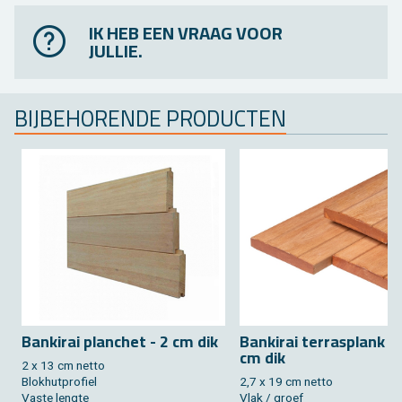
IK HEB EEN VRAAG VOOR
JULLIE.
BIJ­BE­HO­REN­DE PRO­DUC­TEN
Ban­ki­rai plan­chet - 2 cm dik
Ban­ki­rai ter­ras­plank - 
cm dik
2 x 13 cm netto
Blok­hut­pro­fiel
2,7 x 19 cm netto
Vaste leng­te
Vlak / groef