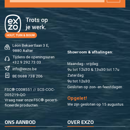
Léon Be­kaert­laan 3 E,
9880 Aal­ter
Show­room & af­ha­lin­gen:
Tij­dens de ope­nings­uren
+32 9 292 73 03
Maan­dag - vrij­dag:
info@​exzo.​be
9u tot 12u30 & 13u30 tot 17u
Za­ter­dag:
BE 0688 738 206
9u tot 12u30
Ge­slo­ten op zon- en feest­da­gen
FSC® C008551 // SCS-COC-
005219-QO
Op­ge­let!
Vraag naar onze FSC® ge­cer­ti­
We zijn ge­slo­ten op 15 au­gus­tus.
fi­ceer­de pro­duc­ten.
ONS AAN­BOD
OVER EXZO