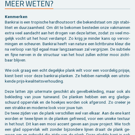
MEER WETEN?
Ken­mer­ken
Ban­ki­rai is een tro­pi­sche hard­hout­soort die be­kend­staat om zijn sta­bi­
li­teit en duur­zaam­heid. Om dit te be­ko­men be­ste­den onze vak­man­nen
extra veel aan­dacht aan het dro­gen van deze lat­ten, zodat zo veel mo­
ge­lijk vocht uit het hout ver­dampt. Zo krijg je min­der kans op ver­vor­
min­gen en scheu­ren. Ban­ki­rai heeft van na­tu­re een licht­brui­ne kleur die
na ver­loop van tijd egaal maar lang­zaam­aan zal ver­grij­zen. De sub­tie­le
en fijne ner­ven in de struc­tuur van het hout zul­len ech­ter mooi zicht­
baar blij­ven.
Wie ook graag een echt de­ge­lij­ke plank wilt voor een voor­de­lig prijs­je,
kiest best voor deze ban­ki­rai-plan­ken. Ze heb­ben na­me­lijk een uit­ste­
ken­de prijs-kwa­li­teits­ver­hou­ding.
Deze lat­ten zijn ui­ter­ma­te ge­schikt als ge­vel­be­kle­ding, maar ook als
be­kle­ding van jouw tuin­wand. De plan­ken heb­ben een erg glad­ge­
schuurd op­per­vlak en de hoek­jes wor­den ook af­ge­rond. Zo creëer je
een strak­ke en mo­der­ne look voor jouw tuin.
De twee zij­den van de plank ver­schil­len wel van el­kaar. Aan de ene kant
wor­den er twee lij­nen in de plan­ken ge­freesd, voor een unie­ke tex­tuur
in het hout. Dit kan een mooi ac­cent geven aan jouw pro­ject. Wie toch
een glad op­per­vlak wilt zon­der bij­zon­de­re lij­nen draait de plank ge­
woon om en ge­bruikt die zijde van de plank. Deze glad­de kant is ook