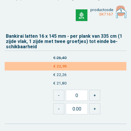
product­code
SK7167
Ban­ki­rai lat­ten 16 x 145 mm - per plank van 335 cm (1
zijde vlak, 1 zijde met twee groef­jes) tot einde be­
schik­baar­heid
€ 26,40
€ 22,95
€ 22,26
€ 21,80