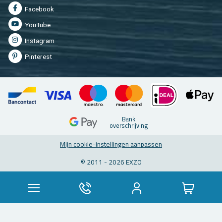
Fa­cebook
You­Tu­be
In­st­agram
Pin­te­rest
Bank
over­schrij­ving
Mijn coo­kie-in­stel­lin­gen aan­pas­sen
© 2011 - 2026 EXZO