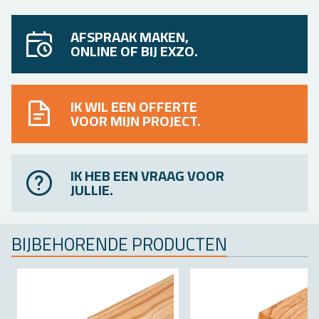
AFSPRAAK MAKEN,
ONLINE OF BIJ EXZO.
IK WIL EEN OFFERTE
VOOR MIJN PROJECT.
IK HEB EEN VRAAG VOOR
JULLIE.
BIJ­BE­HO­REN­DE PRO­DUC­TEN