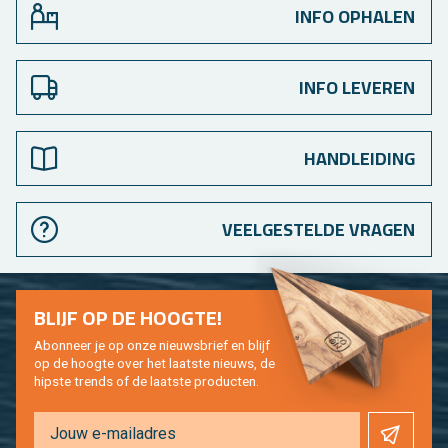
INFO OPHALEN
INFO LEVEREN
HANDLEIDING
VEELGESTELDE VRAGEN
BLIJF OP DE HOOG­TE!
Abon­neer je op onze nieuws­brief en blijf
op de hoog­te over het laat­ste nieuws, de
hip­s­te trends of de laat­ste pro­duc­ten.