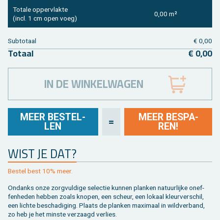
To­ta­le op­per­vlak­te
0,00 m²
(incl. 1 cm open voeg)
Sub­to­taal
€ 0,00
To­taal
€ 0,00
IN DE WINKELWAGEN
MEER BE­STEL­
MEER BE­SPA­
=
LEN
REN!
WIST JE DAT?
Be­stel best 10% meer.
On­danks onze zorg­vul­di­ge se­lec­tie kun­nen plan­ken na­tuur­lij­ke on­ef­
fen­he­den heb­ben zoals kno­pen, een scheur, een lo­kaal kleur­ver­schil,
een lich­te be­scha­di­ging. Plaats de plan­ken maxi­maal in wild­ver­band,
zo heb je het min­ste ver­zaagd ver­lies.