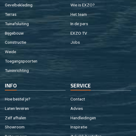
Ge­vel­be­kle­ding
Wie is EXZO?
Ter­ras
Het team
Tuin­af­slui­ting
In de pers
Bij­ge­bouw
EXZO TV
Con­struc­tie
Jobs
Weide
Toe­gangs­poor­ten
Tuin­in­rich­ting
INFO
SER­VI­CE
Hoe be­stel je?
Con­tact
Laten le­ve­ren
Ad­vies
Zelf af­ha­len
Hand­lei­din­gen
Show­room
In­spi­ra­tie