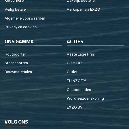
Re­tour­ne­ren
Za­ke­lijk be­stel­len
Vei­lig be­ta­len
Ver­ko­pen via EXZO
Al­ge­me­ne voor­waar­den
Pri­va­cy en coo­kies
ONS GAMMA
AC­TIES
Hout­soor­ten
Vaste Lage Prijs
Steen­soor­ten
OP = OP
Bouw­ma­te­ri­a­len
Out­let
TUIN­ZOT?!
Cou­pon­co­des
Word sei­zoens­ko­ning
EXZO BV
VOLG ONS