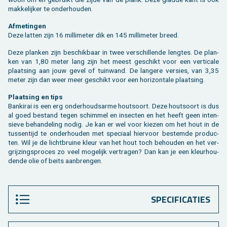
mak­ke­lij­ker te on­der­hou­den.
Af­me­tin­gen
Deze lat­ten zijn 16 mil­li­me­ter dik en 145 mil­li­me­ter breed.
Deze plan­ken zijn be­schik­baar in twee ver­schil­len­de leng­tes. De plan­
ken van 1,80 meter lang zijn het meest ge­schikt voor een ver­ti­ca­le
plaat­sing aan jouw gevel of tuin­wand. De lan­ge­re ver­sies, van 3,35
meter zijn dan weer meer ge­schikt voor een ho­ri­zon­ta­le plaat­sing.
Plaat­sing en tips
Ban­ki­rai is een erg on­der­houds­ar­me hout­soort. Deze hout­soort is dus
al goed be­stand tegen schim­mel en in­sec­ten en het heeft geen in­ten­
sie­ve be­han­de­ling nodig. Je kan er wel voor kie­zen om het hout in de
tus­sen­tijd te on­der­hou­den met spe­ci­aal hier­voor be­stem­de pro­duc­
ten. Wil je de licht­brui­ne kleur van het hout toch be­hou­den en het ver­
grij­zings­pro­ces zo veel mo­ge­lijk ver­tra­gen? Dan kan je een kleur­hou­
den­de olie of beits aan­bren­gen.
SPECIFICATIES