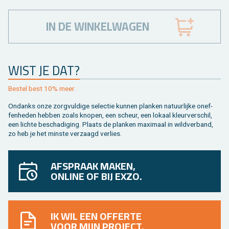
IN DE WINKELWAGEN
WIST JE DAT?
Be­stel best 10% meer.
On­danks onze zorg­vul­di­ge se­lec­tie kun­nen plan­ken na­tuur­lij­ke on­ef­
fen­he­den heb­ben zoals kno­pen, een scheur, een lo­kaal kleur­ver­schil,
een lich­te be­scha­di­ging. Plaats de plan­ken maxi­maal in wild­ver­band,
zo heb je het min­ste ver­zaagd ver­lies.
AFSPRAAK MAKEN,
ONLINE OF BIJ EXZO.
IK WIL EEN OFFERTE
VOOR MIJN PROJECT.