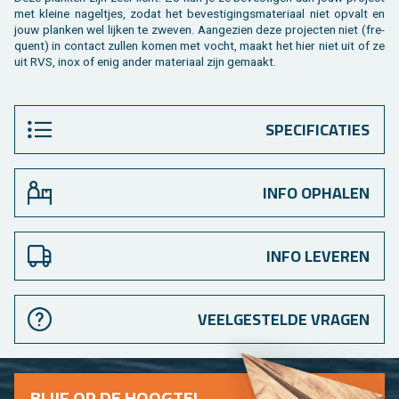
met klei­ne na­gel­tjes, zodat het be­ves­ti­gings­ma­te­ri­aal niet op­valt en
jouw plan­ken wel lij­ken te zwe­ven. Aan­ge­zien deze pro­jec­ten niet (fre­
quent) in con­tact zul­len komen met vocht, maakt het hier niet uit of ze
uit RVS, inox of enig ander ma­te­ri­aal zijn ge­maakt.
SPECIFICATIES
INFO OPHALEN
INFO LEVEREN
VEELGESTELDE VRAGEN
BLIJF OP DE HOOG­TE!