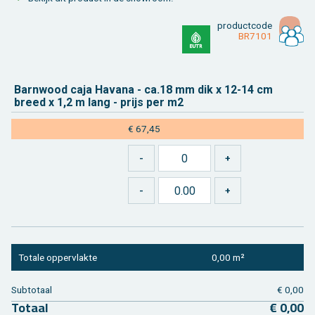
product­code
BR7101
Barn­wood caja Ha­va­na - ca.18 mm dik x 12-14 cm
breed x 1,2 m lang - prijs per m2
€ 67,45
To­ta­le op­per­vlak­te
0,00 m²
Sub­to­taal
€ 0,00
To­taal
€ 0,00