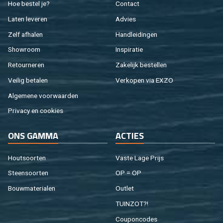
Hoe be­stel je?
Con­tact
Laten le­ve­ren
Ad­vies
Zelf af­ha­len
Hand­lei­din­gen
Show­room
In­spi­ra­tie
Re­tour­ne­ren
Za­ke­lijk be­stel­len
Vei­lig be­ta­len
Ver­ko­pen via EXZO
Al­ge­me­ne voor­waar­den
Pri­va­cy en coo­kies
ONS GAMMA
AC­TIES
Hout­soor­ten
Vaste Lage Prijs
Steen­soor­ten
OP = OP
Bouw­ma­te­ri­a­len
Out­let
TUIN­ZOT?!
Cou­pon­co­des