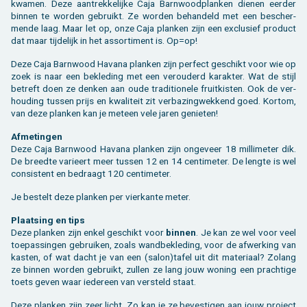
kwa­men. Deze aan­trek­ke­lij­ke Caja Barn­wood­plan­ken die­nen eer­der
bin­nen te wor­den ge­bruikt. Ze wor­den be­han­deld met een be­scher­
men­de laag. Maar let op, onze Caja plan­ken zijn een ex­clu­sief pro­duct
dat maar tij­de­lijk in het as­sor­ti­ment is. Op=op!
Deze Caja Barn­wood Ha­va­na plan­ken zijn per­fect ge­schikt voor wie op
zoek is naar een be­kle­ding met een ver­ou­derd ka­rak­ter. Wat de stijl
be­treft doen ze den­ken aan oude tra­di­ti­o­ne­le fruit­kis­ten. Ook de ver­
hou­ding tus­sen prijs en kwa­li­teit zit ver­ba­zing­wek­kend goed. Kort­om,
van deze plan­ken kan je met­een vele jaren ge­nie­ten!
Af­me­tin­gen
Deze Caja Barn­wood Ha­va­na plan­ken zijn on­ge­veer 18 mil­li­me­ter dik.
De breed­te va­ri­eert meer tus­sen 12 en 14 cen­ti­me­ter. De leng­te is wel
con­sis­tent en be­draagt 120 cen­ti­me­ter.
Je be­stelt deze plan­ken per vier­kan­te meter.
Plaat­sing en tips
Deze plan­ken zijn enkel ge­schikt voor
bin­nen
. Je kan ze wel voor veel
toe­pas­sin­gen ge­brui­ken, zoals wand­be­kle­ding, voor de af­wer­king van
kas­ten, of wat dacht je van een (salon)tafel uit dit ma­te­ri­aal? Zo­lang
ze bin­nen wor­den ge­bruikt, zul­len ze lang jouw wo­ning een prach­ti­ge
toets geven waar ie­der­een van ver­steld staat.
Deze plan­ken zijn zeer licht. Zo kan je ze be­ves­ti­gen aan jouw pro­ject