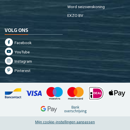
Word sei­zoens­ko­ning
EXZO BV
VOLG ONS
Fa­cebook
You­Tu­be
In­st­agram
Pin­te­rest
Bank
over­schrij­ving
Mijn coo­kie-in­stel­lin­gen aan­pas­sen