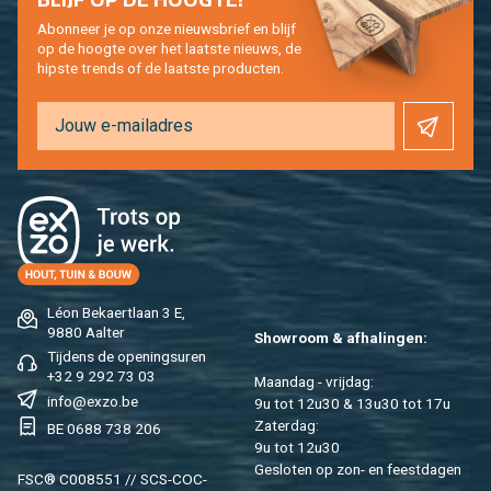
Abon­neer je op onze nieuws­brief en blijf
op de hoog­te over het laat­ste nieuws, de
hip­s­te trends of de laat­ste pro­duc­ten.
Léon Be­kaert­laan 3 E,
9880 Aal­ter
Show­room & af­ha­lin­gen:
Tij­dens de ope­nings­uren
+32 9 292 73 03
Maan­dag - vrij­dag:
info@​exzo.​be
9u tot 12u30 & 13u30 tot 17u
Za­ter­dag:
BE 0688 738 206
9u tot 12u30
Ge­slo­ten op zon- en feest­da­gen
FSC® C008551 // SCS-COC-