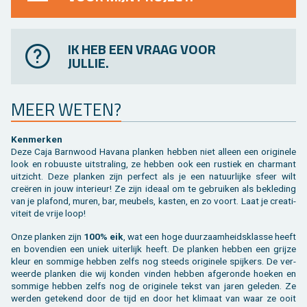
IK HEB EEN VRAAG VOOR
JULLIE.
MEER WETEN?
Ken­mer­ken
Deze Caja Barn­wood Ha­va­na plan­ken heb­ben niet al­leen een ori­gi­ne­le
look en ro­buus­te uit­stra­ling, ze heb­ben ook een rus­tiek en char­mant
uit­zicht. Deze plan­ken zijn per­fect als je een na­tuur­lij­ke sfeer wilt
creëren in jouw in­te­ri­eur! Ze zijn ide­aal om te ge­brui­ken als be­kle­ding
van je pla­fond, muren, bar, meu­bels, kas­ten, en zo voort. Laat je cre­a­ti­
vi­teit de vrije loop!
Onze plan­ken zijn
100% eik
, wat een hoge duur­zaam­heids­klas­se heeft
en bo­ven­dien een uniek ui­ter­lijk heeft. De plan­ken heb­ben een grij­ze
kleur en som­mi­ge heb­ben zelfs nog steeds ori­gi­ne­le spij­kers. De ver­
weer­de plan­ken die wij kon­den vin­den heb­ben af­ge­ron­de hoe­ken en
som­mi­ge heb­ben zelfs nog de ori­gi­ne­le tekst van jaren ge­le­den. Ze
wer­den ge­te­kend door de tijd en door het kli­maat van waar ze ooit