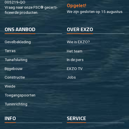
005219-QO
Op­ge­let!
Vraag naar onze FSC® ge­cer­ti­
We zijn ge­slo­ten op 15 au­gus­tus.
fi­ceer­de pro­duc­ten.
ONS AAN­BOD
OVER EXZO
Ge­vel­be­kle­ding
Wie is EXZO?
Ter­ras
Het team
Tuin­af­slui­ting
In de pers
Bij­ge­bouw
EXZO TV
Con­struc­tie
Jobs
Weide
Toe­gangs­poor­ten
Tuin­in­rich­ting
INFO
SER­VI­CE