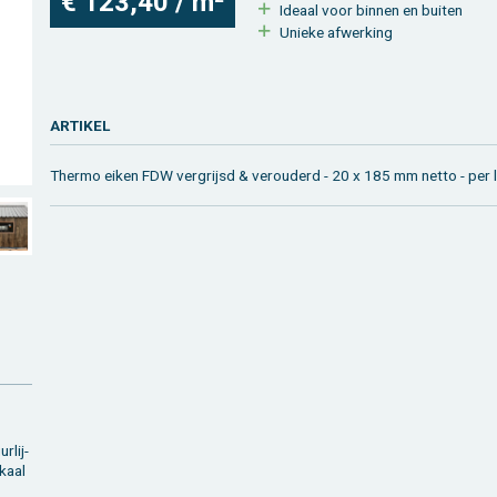
€ 123,40 / m²
Ide­aal voor bin­nen en bui­ten
Unie­ke af­wer­king
AR­TI­KEL
Ther­mo eiken FDW ver­grijsd & ver­ou­derd - 20 x 185 mm netto - per 
r­lij­
­kaal