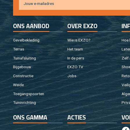
ONS AAN­BOD
OVER EXZO
IN
Ge­vel­be­kle­ding
Wie is EXZO?
Hoe b
Ter­ras
Het team
Laten
Tuin­af­slui­ting
In de pers
Zelf 
Bij­ge­bouw
EXZO TV
Sho
Con­struc­tie
Jobs
Re­to
Weide
Vei­li
Toe­gangs­poor­ten
Al­ge
Tuin­in­rich­ting
Pri­v
ONS GAMMA
AC­TIES
VO