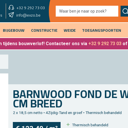
+32 9 292 73 03
showroom vandaag
info@exzo.be
9u - 12u30 & 13u30 - 17u
es
BIJGEBOUW
CONSTRUCTIE
WEIDE
TOEGANGSPOORTEN
 tijdens bouwverlof
! Contacteer ons via
+32 9 292 73 03
o
BARN­WOOD FOND DE WA
CM BREED
2 x 18,5 cm netto • 4Zij­dig-Tand en groef • Ther­misch be­han­deld
Ther­misch be­han­deld