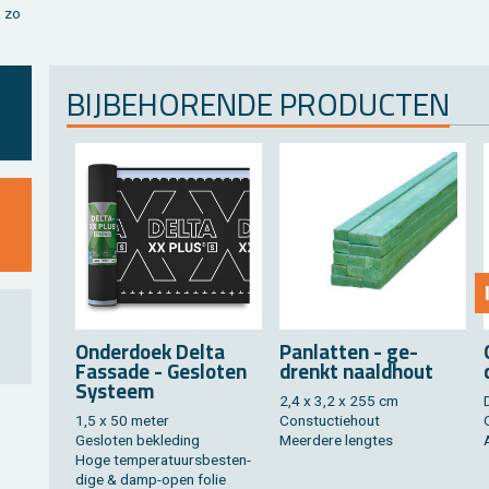
, zo
BIJ­BE­HO­REN­DE PRO­DUC­TEN
On­der­doek Delta
Pan­lat­ten - ge­
Fas­sa­de - Ge­slo­ten
drenkt naald­hout
Sys­teem
2,4 x 3,2 x 255 cm
1,5 x 50 meter
Constuc­tie­hout
Ge­slo­ten be­kle­ding
Meer­de­re leng­tes
Hoge tem­pe­ra­tuurs­be­sten­
di­ge & damp-open folie