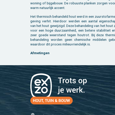
wo­ning of bij­ge­bouw. De ro­buus­te plan­ken zor­gen voo
warm na­tuur­lijk ac­cent.
Het ther­misch be­han­deld hout werd in een zuur­stof­ar­m
ge­ving ver­hit. Hier­door wer­den een aan­tal ei­gen­scha
van het hout ge­wij­zigd. Deze be­han­de­ling van het hout
voor een hoge duur­zaam­heid, een be­te­re sta­bi­li­teit 
zeer goede weer­stand tegen hout­rot. Bij deze ther­mi
be­han­de­ling wor­den geen che­mi­sche mid­de­len ge­br
waar­door dit pro­ces mi­li­eu­vrien­de­lijk is.
Af­me­tin­gen