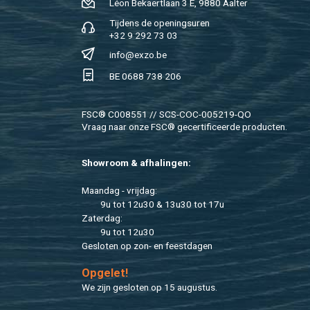
Léon Be­kaert­laan 3 E, 9880 Aal­ter
Tij­dens de ope­nings­uren
+32 9 292 73 03
info@​exzo.​be
BE 0688 738 206
FSC® C008551 // SCS-COC-005219-QO
Vraag naar onze FSC® ge­cer­ti­fi­ceer­de pro­duc­ten.
Show­room & af­ha­lin­gen:
Maan­dag - vrij­dag:
9u tot 12u30 & 13u30 tot 17u
Za­ter­dag:
9u tot 12u30
Ge­slo­ten op zon- en feest­da­gen
Op­ge­let!
We zijn ge­slo­ten op 15 au­gus­tus.