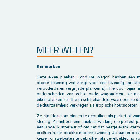
MEER WETEN?
Ken­mer­ken
Deze eiken plan­ken 'Fond De Wagon' heb­ben een 
stoe­re te­ke­ning wat zorgt voor een le­ven­dig ka­rak­te
ver­ou­der­de en ver­grijs­de plan­ken zijn hier­door bijna n
on­der­schei­den van echte oude wa­gon­de­len. De mas
eiken plan­ken zijn ther­misch be­han­deld waar­door ze de
de duur­zaam­heid ver­kre­gen als tro­pi­sche hout­soor­ten.
Ze zijn ide­aal om bin­nen te ge­brui­ken als par­ket of wa
kle­ding. Ze heb­ben een unie­ke af­wer­king die per­fect p
een lan­de­lijk in­te­ri­eur of om net dat beet­je extra warm
creëren in een strak­ke mo­der­ne wo­ning. Je kunt er ook
kie­zen om ze bui­ten te ge­brui­ken als ge­vel­be­kle­ding v