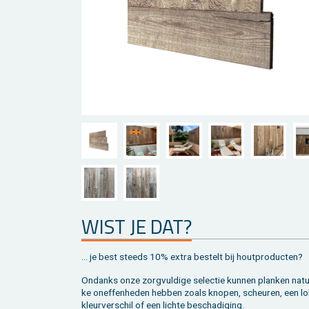
WIST JE DAT?
... je best steeds 10% extra be­stelt bij hout­pro­duc­ten?
On­danks onze zorg­vul­di­ge se­lec­tie kun­nen plan­ken na­tuu
ke on­ef­fen­he­den heb­ben zoals kno­pen, scheu­ren, een lo
kleur­ver­schil of een lich­te be­scha­di­ging.