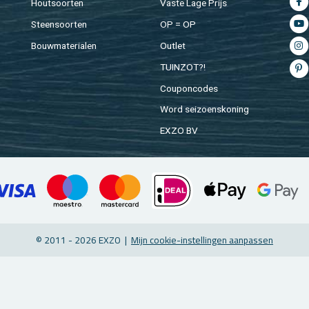
Hout­soor­ten
Vaste Lage Prijs
Steen­soor­ten
OP = OP
Bouw­ma­te­ri­a­len
Out­let
TUIN­ZOT?!
Cou­pon­co­des
Word sei­zoens­ko­ning
EXZO BV
© 2011 - 2026 EXZO |
Mijn coo­kie-in­stel­lin­gen aan­pas­sen