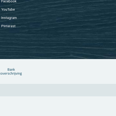
Fa­cebook
You­Tu­be
In­st­agram
Pin­te­rest
Bank
over­schrij­ving