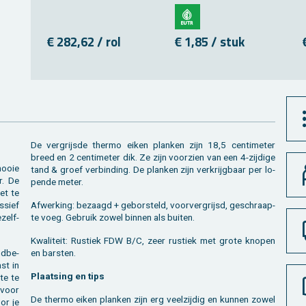
€ 282,62 / rol
€ 1,85 / stuk
De ver­grijs­de ther­mo eiken plan­ken zijn 18,5 cen­ti­me­ter
breed en 2 cen­ti­me­ter dik. Ze zijn voor­zien van een 4-zij­di­ge
mooie
tand & groef ver­bin­ding. De plan­ken zijn ver­krijg­baar per lo­
r. De
pen­de meter.
iet te
­sief
Af­wer­king: be­zaagd + ge­bor­steld, voor­ver­grijsd, ge­schraap­
­zelf­
te voeg. Ge­bruik zowel bin­nen als bui­ten.
Kwa­li­teit: Rus­tiek FDW B/C, zeer rus­tiek met grote kno­pen
nd­be­
en bar­sten.
ast in
Plaat­sing en tips
­te te
 voor
De ther­mo eiken plan­ken zijn erg veel­zij­dig en kun­nen zowel
oor je