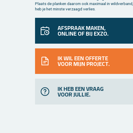
Plaats de plan­ken daar­om ook maxi­maal in wild­ver­band
heb je het min­ste ver­zaagd ver­lies.
AFSPRAAK MAKEN,
ONLINE OF BIJ EXZO.
IK WIL EEN OFFERTE
VOOR MIJN PROJECT.
IK HEB EEN VRAAG
VOOR JULLIE.