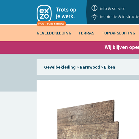
info & service
inspiratie & instructi
GEVELBEKLEDING
TERRAS
TUINAFSLUITING
Wij blijven
open
Gevelbekleding
>
Barnwood
>
Eiken