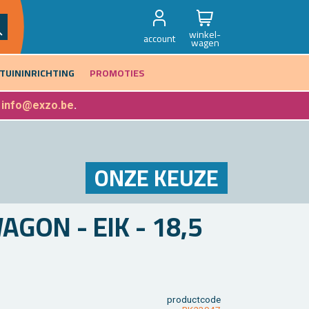
winkel-
account
wagen
TUININRICHTING
PROMOTIES
f
info@exzo.be
.
ONZE KEUZE
GON - EIK - 18,5
product­code