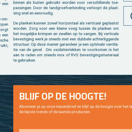
bin­nen als bui­ten ge­bruikt wor­den voor ver­schil­len­de toe­
r een
pas­sin­gen. Door de tand­groef­ver­bin­ding ver­loopt de plaat­
sing snel en een­vou­dig.
e om­
De plan­ken kun­nen zowel ho­ri­zon­taal als ver­ti­caal ge­plaatst
p­pen
wor­den. Zorg voor een klei­ne voeg tus­sen de plan­ken om
 zorgt
het mo­ge­lij­ke krim­pen en zwel­len op te van­gen. Bij ver­ti­ca­le
en een
be­ves­ti­ging werk je steeds met een dub­be­le ach­ter­lig­gen­de
­sche
struc­tuur. Op deze ma­nier ga­ran­deer je een op­ti­ma­le ven­ti­la­
uikt,
tie van de gevel. Om oxi­da­tie­vlek­ken te voor­ko­men is het
aan te raden om steeds inox of RVS be­ves­ti­gings­ma­te­ri­aal
te ge­brui­ken.
BLIJF OP DE HOOG­TE!
Abon­neer je op onze nieuws­brief en blijf op de hoog­te over het la
de hip­s­te trends of de laat­ste pro­duc­ten.