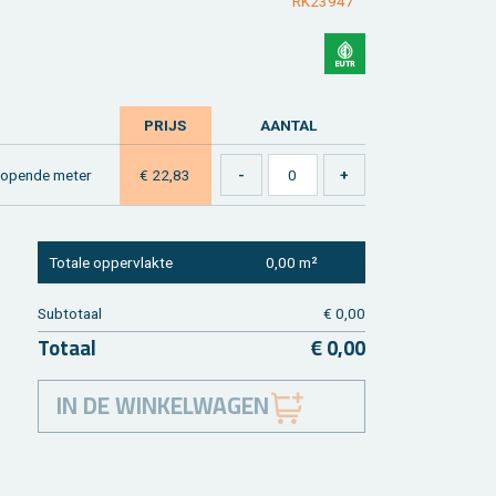
RK23947
PRIJS
AAN­TAL
lo­pen­de meter
€ 22,83
To­ta­le op­per­vlak­te
0,00 m²
Sub­to­taal
€ 0,00
To­taal
€ 0,00
IN DE WINKELWAGEN