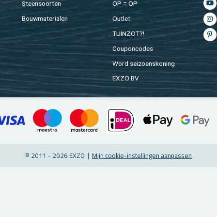
Steen­soor­ten
OP = OP
Bouw­ma­te­ri­a­len
Out­let
TUIN­ZOT?!
Cou­pon­co­des
Word sei­zoens­ko­ning
EXZO BV
© 2011 - 2026 EXZO |
Mijn coo­kie-in­stel­lin­gen aan­pas­sen