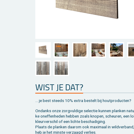
WIST JE DAT?
... je best steeds 10% extra be­stelt bij hout­pro­duc­ten?
On­danks onze zorg­vul­di­ge se­lec­tie kun­nen plan­ken na­tuu
ke on­ef­fen­he­den heb­ben zoals kno­pen, scheu­ren, een lo
kleur­ver­schil of een lich­te be­scha­di­ging.
Plaats de plan­ken daar­om ook maxi­maal in wild­ver­band
heb je het min­ste ver­zaagd ver­lies.