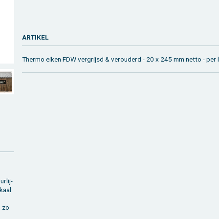
AR­TI­KEL
Ther­mo eiken FDW ver­grijsd & ver­ou­derd - 20 x 245 mm netto - per 
r­lij­
­kaal
, zo