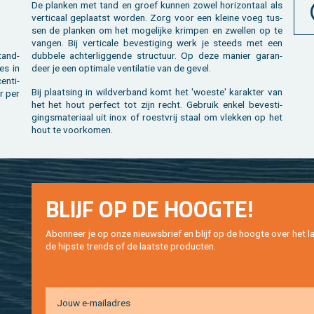
De plan­ken met tand en groef kun­nen zowel ho­ri­zon­taal als
ver­ti­caal ge­plaatst wor­den. Zorg voor een klei­ne voeg tus­
sen de plan­ken om het mo­ge­lij­ke krim­pen en zwel­len op te
van­gen. Bij ver­ti­ca­le be­ves­ti­ging werk je steeds met een
 tand-
dub­be­le ach­ter­lig­gen­de struc­tuur. Op deze ma­nier ga­ran­
es in
deer je een op­ti­ma­le ven­ti­la­tie van de gevel.
en­ti­
Bij plaat­sing in wild­ver­band komt het 'woes­te' ka­rak­ter van
ar per
het het hout per­fect tot zijn recht. Ge­bruik enkel be­ves­ti­
gings­ma­te­ri­aal uit inox of roest­vrij staal om vlek­ken op het
hout te voor­ko­men.
BLIJF OP DE HOOG­TE!
Abon­neer je op onze nieuws­brief en blijf op de hoog­te over het la
de hip­s­te trends of de laat­ste pro­duc­ten.