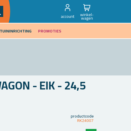
winkel-
account
wagen
TUININRICHTING
PROMOTIES
GON - EIK - 24,5
product­code
RK24007