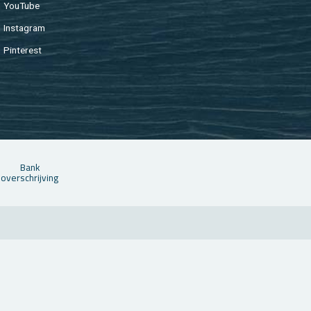
You­Tu­be
In­st­agram
Pin­te­rest
Bank
over­schrij­ving