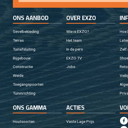
ONS AAN­BOD
OVER EXZO
IN
Ge­vel­be­kle­ding
Wie is EXZO?
Hoe b
Ter­ras
Het team
Laten
Tuin­af­slui­ting
In de pers
Zelf 
Bij­ge­bouw
EXZO TV
Sho
Con­struc­tie
Jobs
Re­to
Weide
Vei­li
Toe­gangs­poor­ten
Al­ge
Tuin­in­rich­ting
Pri­v
ONS GAMMA
AC­TIES
VO
Hout­soor­ten
Vaste Lage Prijs