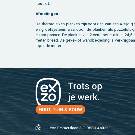
hout­rot.
Af­me­tin­gen
De ther­mo eiken plan­ken zijn voor­zien van een 4-zij­dig
en groef­sys­teem waar­door de plan­ken als puz­zel­stuk­j
el­kaar pas­sen. De plan­ken zijn 2 cen­ti­me­ter dik en 24,5 c
me­ter breed. De gevel- of wand­be­kle­ding is ver­krijg­ba
lo­pen­de meter.
Léon Be­kaert­laan 3 E, 9880 Aal­ter