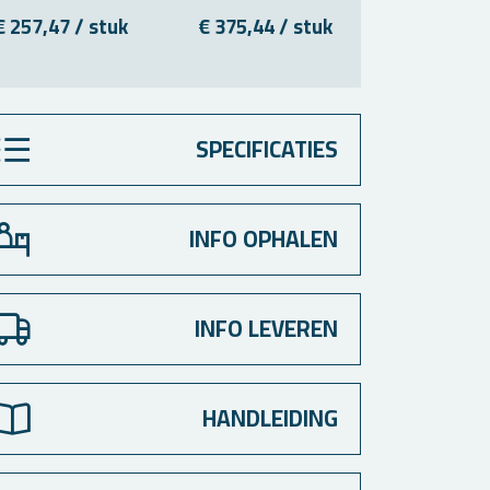
€ 257,47 / stuk
€ 375,44 / stuk
€ 93,33 /
SPECIFICATIES
INFO OPHALEN
INFO LEVEREN
HANDLEIDING