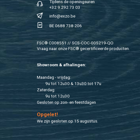
Tij­dens de ope­nings­uren
+32 9 292 73 03
info@​exzo.​be
BE 0688 738 206
FSC® C008551 // SCS-COC-005219-QO
Vraag naar onze FSC® ge­cer­ti­fi­ceer­de pro­duc­ten.
Show­room & af­ha­lin­gen:
Maan­dag - vrij­dag:
9u tot 12u30 & 13u30 tot 17u
Za­ter­dag:
9u tot 12u30
Ge­slo­ten op zon- en feest­da­gen
Op­ge­let!
We zijn ge­slo­ten op 15 au­gus­tus.