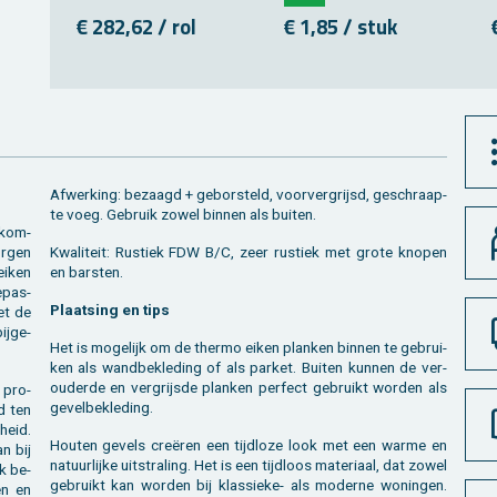
€ 282,62 / rol
€ 1,85 / stuk
Af­wer­king: be­zaagd + ge­bor­steld, voor­ver­grijsd, ge­schraap­
te voeg. Ge­bruik zowel bin­nen als bui­ten.
­kom­
r­gen
Kwa­li­teit: Rus­tiek FDW B/C, zeer rus­tiek met grote kno­pen
 eiken
en bar­sten.
e­pas­
Plaat­sing en tips
met de
ij­ge­
Het is mo­ge­lijk om de ther­mo eiken plan­ken bin­nen te ge­brui­
ken als wand­be­kle­ding of als par­ket. Bui­ten kun­nen de ver­
ou­der­de en ver­grijs­de plan­ken per­fect ge­bruikt wor­den als
 pro­
ge­vel­be­kle­ding.
rd ten
­heid.
Hou­ten ge­vels creëren een tijd­lo­ze look met een warme en
n bij
na­tuur­lij­ke uit­stra­ling. Het is een tijd­loos ma­te­ri­aal, dat zowel
ok be­
ge­bruikt kan wor­den bij klas­sie­ke- als mo­der­ne wo­nin­gen.
ten en