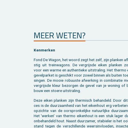
MEER WETEN?
Ken­mer­ken
Fond De Wagon, het woord zegt het zelf, zijn plan­ken af
stig uit trein­wa­gons. De ver­grijs­de eiken plan­ken zo
voor een warme en au­then­tie­ke uit­stra­ling. Het ther­mo
ge­vel­par­ket is ge­schikt voor zowel bin­nen als bui­ten to
sin­gen. De mooie ro­buus­te af­wer­king in com­bi­na­tie 
ver­grijs­de kleur be­zor­gen de gevel van je wo­ning of b
bouw een stoe­re uit­stra­ling.
Deze eiken plan­ken zijn ther­misch be­han­deld. Door dit
ces is de duur­zaam­heid van het ei­ken­hout erg ver­be­te
op­zich­te van de oor­spron­ke­lij­ke na­tuur­lij­ke duur­zaam
Het 'wer­ken' van ther­mo ei­ken­hout is een stuk lager da
on­be­han­deld hout. Naast duur­za­mer, sta­bie­ler is het o
stand tegen de ver­schil­len­de weers­in­vloe­den, in­sec­