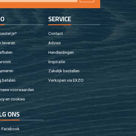
FO
SER­VI­CE
e­stel je?
Con­tact
 le­ve­ren
Ad­vies
af­ha­len
Hand­lei­din­gen
w­room
In­spi­ra­tie
ur­ne­ren
Za­ke­lijk be­stel­len
g be­ta­len
Ver­ko­pen via EXZO
­me­ne voor­waar­den
a­cy en coo­kies
LG ONS
Fa­cebook