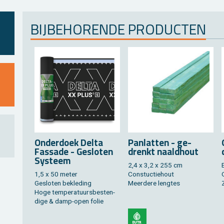
BIJ­BE­HO­REN­DE PRO­DUC­TEN
On­der­doek Delta
Pan­lat­ten - ge­
Fas­sa­de - Ge­slo­ten
drenkt naald­hout
Sys­teem
2,4 x 3,2 x 255 cm
1,5 x 50 meter
Constuc­tie­hout
Ge­slo­ten be­kle­ding
Meer­de­re leng­tes
Hoge tem­pe­ra­tuurs­be­sten­
di­ge & damp-open folie