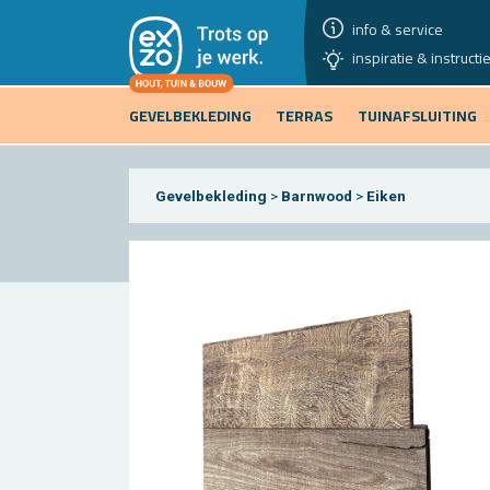
info & service
inspiratie & instructi
GEVELBEKLEDING
TERRAS
TUINAFSLUITING
Gevelbekleding
>
Barnwood
>
Eiken