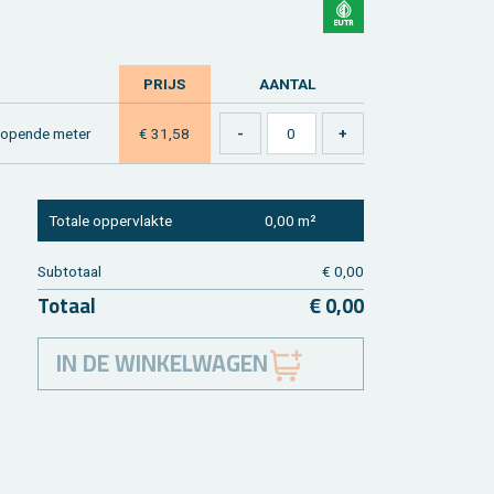
PRIJS
AAN­TAL
lo­pen­de meter
€ 31,58
To­ta­le op­per­vlak­te
0,00 m²
Sub­to­taal
€ 0,00
To­taal
€ 0,00
IN DE WINKELWAGEN