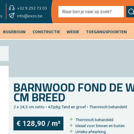
+32 9 292 73 03
showroom vandaag
info@exzo.be
9u - 12u30
es
BIJGEBOUW
CONSTRUCTIE
WEIDE
TOEGANGSPOORTEN
BARN­WOOD FOND DE WA
CM BREED
2 x 24,5 cm netto • 4Zij­dig Tand en groef • Ther­misch be­han­deld
Ther­misch be­han­deld
€ 128,90 / m²
Ide­aal voor bin­nen en bui­ten
Unie­ke af­wer­king