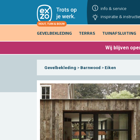
info & service
inspiratie & instructi
GEVELBEKLEDING
TERRAS
TUINAFSLUITING
Wij blijven
open
Gevelbekleding
>
Barnwood
>
Eiken