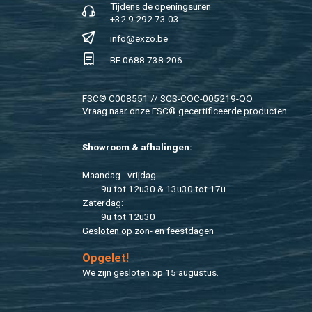
Tij­dens de ope­nings­uren
+32 9 292 73 03
info@​exzo.​be
BE 0688 738 206
FSC® C008551 // SCS-COC-005219-QO
Vraag naar onze FSC® ge­cer­ti­fi­ceer­de pro­duc­ten.
Show­room & af­ha­lin­gen:
Maan­dag - vrij­dag:
9u tot 12u30 & 13u30 tot 17u
Za­ter­dag:
9u tot 12u30
Ge­slo­ten op zon- en feest­da­gen
Op­ge­let!
We zijn ge­slo­ten op 15 au­gus­tus.