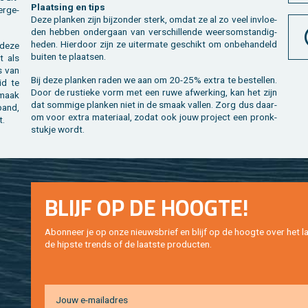
Plaat­sing en tips
r­ge­
Deze plan­ken zijn bij­zon­der sterk, omdat ze al zo veel in­vloe­
den heb­ben on­der­gaan van ver­schil­len­de weers­om­stan­dig­
he­den. Hier­door zijn ze ui­ter­ma­te ge­schikt om on­be­han­deld
n deze
bui­ten te plaat­sen.
t als
es van
Bij deze plan­ken raden we aan om 20-25% extra te be­stel­len.
eid te
Door de rus­tie­ke vorm met een ruwe af­wer­king, kan het zijn
smaak
dat som­mi­ge plan­ken niet in de smaak val­len. Zorg dus daar­
band,
om voor extra ma­te­ri­aal, zodat ook jouw pro­ject een pronk­
t.
stuk­je wordt.
BLIJF OP DE HOOG­TE!
Abon­neer je op onze nieuws­brief en blijf op de hoog­te over het la
de hip­s­te trends of de laat­ste pro­duc­ten.