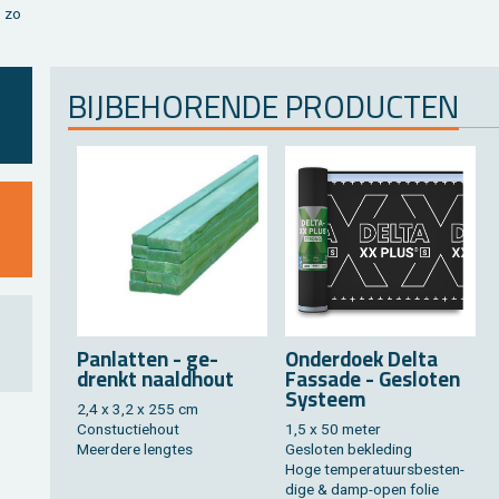
, zo
BIJ­BE­HO­REN­DE PRO­DUC­TEN
Pan­lat­ten - ge­
On­der­doek Delta
drenkt naald­hout
Fas­sa­de - Ge­slo­ten
Sys­teem
2,4 x 3,2 x 255 cm
Constuc­tie­hout
1,5 x 50 meter
Meer­de­re leng­tes
Ge­slo­ten be­kle­ding
Hoge tem­pe­ra­tuurs­be­sten­
di­ge & damp-open folie