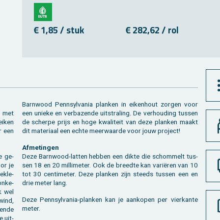
€ 1,85 / stuk
€ 282,62 / rol
Barn­wood Pen­n­syl­vania plan­ken in ei­ken­hout zor­gen voor
g met
een unie­ke en ver­ba­zen­de uit­stra­ling. De ver­hou­ding tus­sen
 eiken
de scher­pe prijs en hoge kwa­li­teit van deze plan­ken maakt
r een
dit ma­te­ri­aal een echte meer­waar­de voor jouw pro­ject!
Af­me­tin­gen
e ge­
Deze Barn­wood-lat­ten heb­ben een dikte die schom­melt tus­
oor je
sen 18 en 20 mil­li­me­ter. Ook de breed­te kan variëren van 10
­kle­
tot 30 cen­ti­me­ter. Deze plan­ken zijn steeds tus­sen een en
n­ke­
drie meter lang.
k wel
Deze Pen­n­syl­vania-plan­ken kan je aan­ko­pen per vier­kan­te
 wind,
meter.
ren­de
e uit­