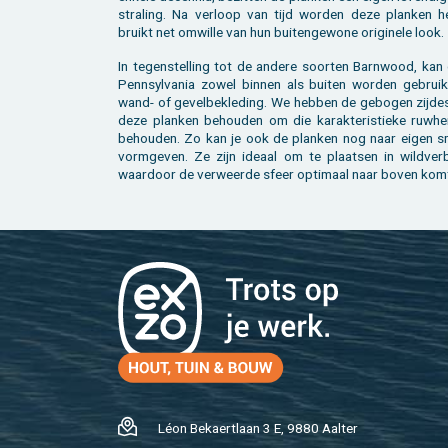
stra­ling. Na ver­loop van tijd wor­den deze plan­ken he
bruikt net om­wil­le van hun bui­ten­ge­wo­ne ori­gi­ne­le look.
In te­gen­stel­ling tot de an­de­re soor­ten Barn­wood, ka
Pen­n­syl­vania zowel bin­nen als bui­ten wor­den ge­bruik
wand- of ge­vel­be­kle­ding. We heb­ben de ge­bo­gen zij­d
deze plan­ken be­hou­den om die ka­rak­te­ris­tie­ke ruw­h
be­hou­den. Zo kan je ook de plan­ken nog naar eigen 
vorm­ge­ven. Ze zijn ide­aal om te plaat­sen in wild­ver­
waar­door de ver­weer­de sfeer op­ti­maal naar boven kom
Léon Be­kaert­laan 3 E, 9880 Aal­ter