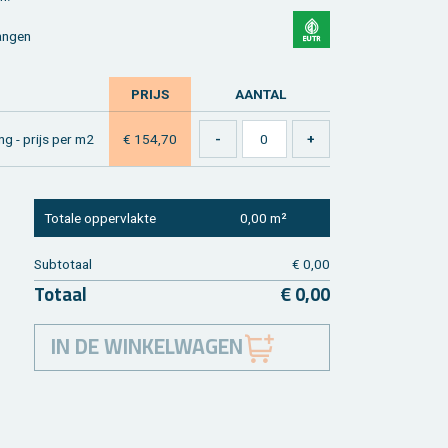
an­gen
PRIJS
AAN­TAL
ng - prijs per m2
€ 154,70
To­ta­le op­per­vlak­te
0,00 m²
Sub­to­taal
€ 0,00
To­taal
€ 0,00
IN DE WINKELWAGEN