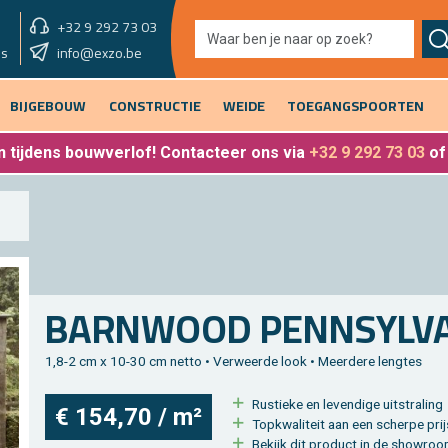
+32 9 292 73 03
showroom vandaag
info@exzo.be
9u - 12u30 & 13u30 - 17u
es
BIJGEBOUW
CONSTRUCTIE
WEIDE
TOEGANGSPOORTEN
 tijdens bouwverlof
! Contacteer ons via
+32 9 292 73 03
o
BARN­WOOD PEN­N­SYL­VA
1,8-2 cm x 10-30 cm netto • Ver­weer­de look • Meer­de­re leng­tes
Rus­tie­ke en le­ven­di­ge uit­stra­ling
€ 154,70 / m²
Top­kwa­li­teit aan een scher­pe prij
Be­kijk dit pro­duct in de show­roo