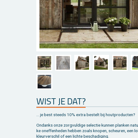
WIST JE DAT?
... je best steeds 10% extra be­stelt bij hout­pro­duc­ten?
On­danks onze zorg­vul­di­ge se­lec­tie kun­nen plan­ken na­tuu
ke on­ef­fen­he­den heb­ben zoals kno­pen, scheu­ren, een lo
kleur­ver­schil of een lich­te be­scha­di­ging.