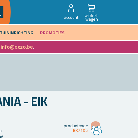
winkel-
account
wagen
TUININRICHTING
PROMOTIES
f
info@exzo.be
.
NIA - EIK
product­code
BR7105
s
m!