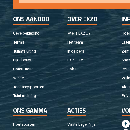
ONS AAN­BOD
OVER EXZO
IN
Ge­vel­be­kle­ding
Wie is EXZO?
Hoe b
Ter­ras
Het team
Laten
Tuin­af­slui­ting
In de pers
Zelf 
Bij­ge­bouw
EXZO TV
Sho
Con­struc­tie
Jobs
Re­to
Weide
Vei­li
Toe­gangs­poor­ten
Al­ge
Tuin­in­rich­ting
Pri­v
ONS GAMMA
AC­TIES
VO
Hout­soor­ten
Vaste Lage Prijs