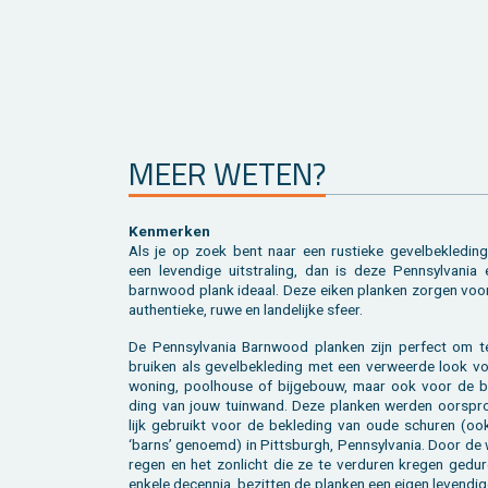
MEER WETEN?
Ken­mer­ken
Als je op zoek bent naar een rus­tie­ke ge­vel­be­kle­din
een le­ven­di­ge uit­stra­ling, dan is deze Pen­n­syl­vania
barn­wood plank ide­aal. Deze eiken plan­ken zor­gen voo
au­then­tie­ke, ruwe en lan­de­lij­ke sfeer.
De Pen­n­syl­vania Barn­wood plan­ken zijn per­fect om t
brui­ken als ge­vel­be­kle­ding met een ver­weer­de look v
wo­ning, pool­hou­se of bij­ge­bouw, maar ook voor de be
ding van jouw tuin­wand. Deze plan­ken wer­den oor­spro
lijk ge­bruikt voor de be­kle­ding van oude schu­ren (oo
‘barns’ ge­noemd) in Pitts­burgh, Pen­n­syl­vania. Door de
regen en het zon­licht die ze te ver­du­ren kre­gen ge­du­
en­ke­le de­cen­nia, be­zit­ten de plan­ken een eigen le­ven­di­g