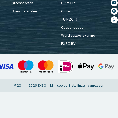
Steen­soor­ten
OP = OP
Bouw­ma­te­ri­a­len
Out­let
TUIN­ZOT?!
Cou­pon­co­des
Word sei­zoens­ko­ning
EXZO BV
© 2011 - 2026 EXZO |
Mijn coo­kie-in­stel­lin­gen aan­pas­sen