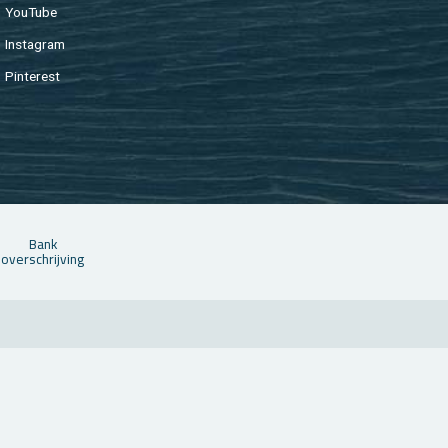
You­Tu­be
In­st­agram
Pin­te­rest
Bank
over­schrij­ving