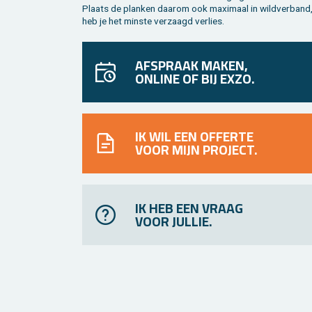
Plaats de plan­ken daar­om ook maxi­maal in wild­ver­band
heb je het min­ste ver­zaagd ver­lies.
AFSPRAAK MAKEN,
ONLINE OF BIJ EXZO.
IK WIL EEN OFFERTE
VOOR MIJN PROJECT.
IK HEB EEN VRAAG
VOOR JULLIE.