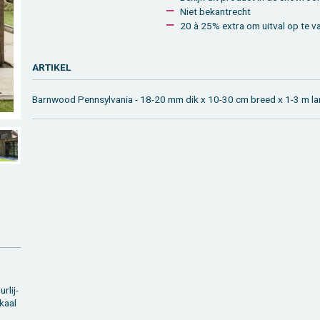
Niet be­kant­recht
20 à 25% extra om uit­val op te v
AR­TI­KEL
Barn­wood Pen­n­syl­vania - 18-20 mm dik x 10-30 cm breed x 1-3 m la
r­lij­
­kaal