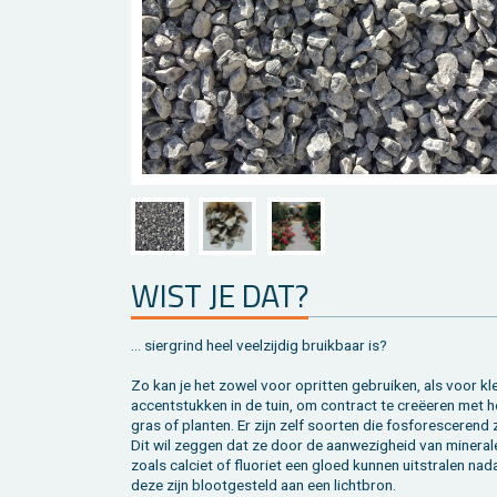
WIST JE DAT?
... sier­grind heel veel­zij­dig bruik­baar is?
Zo kan je het zowel voor op­rit­ten ge­brui­ken, als voor kle
ac­cent­stuk­ken in de tuin, om con­tract te creëeren met h
gras of plan­ten. Er zijn zelf soor­ten die fos­fo­res­ce­rend z
Dit wil zeg­gen dat ze door de aan­we­zig­heid van mi­ne­ra­
zoals cal­ciet of flu­o­riet een gloed kun­nen uit­stra­len nad
deze zijn bloot­ge­steld aan een licht­bron.