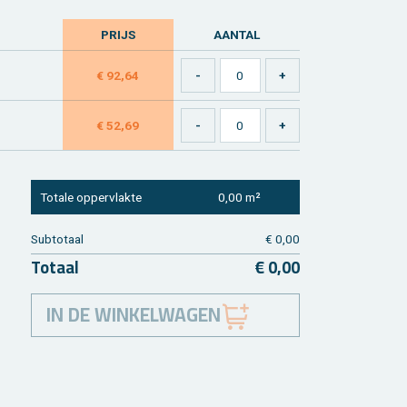
PRIJS
AAN­TAL
€ 92,64
€ 52,69
To­ta­le op­per­vlak­te
0,00 m²
Sub­to­taal
€ 0,00
To­taal
€ 0,00
IN DE WINKELWAGEN