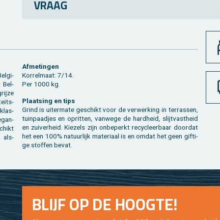
VRAAG
Af­me­tin­gen
l­gi­
Kor­rel­maat: 7/14.
 Bel­
Per 1000 kg.
rij­ze
Plaat­sing en tips
teits­
Grind is ui­ter­ma­te ge­schikt voor de ver­wer­king in ter­ras­sen,
klas­
tuin­paad­jes en op­rit­ten, van­we­ge de hard­heid, slijt­vast­heid
e­gan­
en zui­ver­heid. Kie­zels zijn on­be­perkt re­cy­cleer­baar door­dat
chikt
het een 100% na­tuur­lijk ma­te­ri­aal is en omdat het geen gif­ti­
n als­
ge stof­fen bevat.
BLIJF OP DE HOOG­TE!