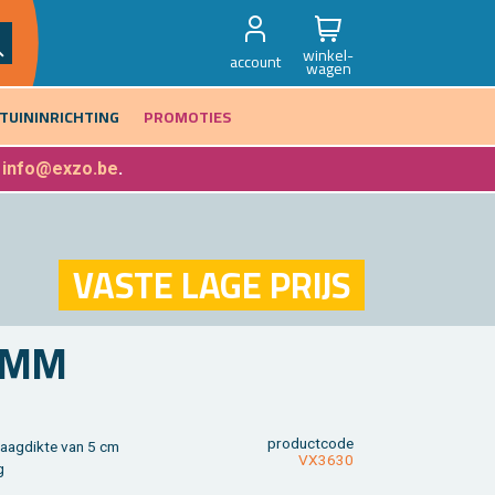
winkel-
account
wagen
TUININRICHTING
PROMOTIES
f
info@exzo.be
.
VASTE LAGE PRIJS
4 MM
product­code
aag­dik­te van 5 cm
VX3630
g