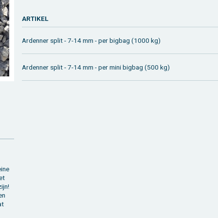
AR­TI­KEL
Ar­den­ner split - 7-14 mm - per big­bag (1000 kg)
Ar­den­ner split - 7-14 mm - per mini big­bag (500 kg)
i­ne
et
ijn!
len
at