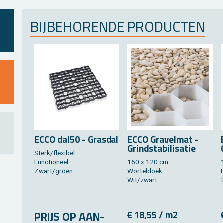
BIJ­BE­HO­REN­DE PRO­DUC­TEN
ECCO dal50 - Gras­dal
ECCO Gra­vel­mat -
Grindsta­bi­li­sa­tie
Sterk/flexi­bel
Func­ti­o­neel
160 x 120 cm
Zwart/groen
Wor­tel­doek
Wit/zwart
PRIJS OP AAN­
€ 18,55 / m2