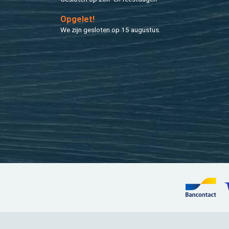
Op­ge­let!
We zijn ge­slo­ten op 15 au­gus­tus.