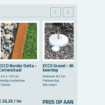
VORIGE
VOLGENDE
ECCO Bor­der Delta -
ECCO Gra­vel - Mar­
Cor­ten­staal
keer­dop
14,5 x 125 cm
Dia­me­ter 8,5 cm
Han­dig te plaat­sen
Par­keer­dop
2 Dik­tes
Wit/zwart
€ 26,26 / lm
PRIJS OP AAN­