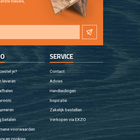
at­ste nieuws,
FO
SER­VI­CE
e­stel je?
Con­tact
 le­ve­ren
Ad­vies
af­ha­len
Hand­lei­din­gen
w­room
In­spi­ra­tie
ur­ne­ren
Za­ke­lijk be­stel­len
g be­ta­len
Ver­ko­pen via EXZO
­me­ne voor­waar­den
a­cy en coo­kies