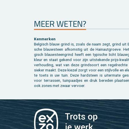
MEER WETEN?
Ken­mer­ken
Bel­gisch blauw grind is, zoals de naam zegt, grind uit Be
sche blauw­steen af­kom­stig uit de Hainautgroe­ve. Het
gisch blauw­steen­grind heeft een ty­pi­sche licht blauw­g
kleur en staat ge­kend voor zijn uit­ste­ken­de prijs-kwa­li­
ver­hou­ding, wat van deze grind­soort een re­gel­rech­te 
sie­ker maakt. Deze kie­zel zorgt voor een stijl­vol­le en el
te toets in uw tuin. Deze hard­steen is ui­ter­ma­te ge­s
voor ter­ras­sen, tuin­paad­jes en druk be­re­den plaat­se
ook zones met zwaar ver­voer.