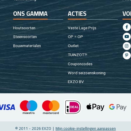
ONS GAMMA
AC­TIES
VO
Hout­soor­ten
Vaste Lage Prijs
Steen­soor­ten
OP = OP
Bouw­ma­te­ri­a­len
Out­let
TUIN­ZOT?!
Cou­pon­co­des
Word sei­zoens­ko­ning
EXZO BV
© 2011 - 2026 EXZO |
Mijn coo­kie-in­stel­lin­gen aan­pas­sen