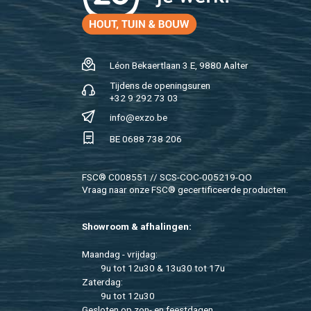
Léon Be­kaert­laan 3 E, 9880 Aal­ter
Tij­dens de ope­nings­uren
+32 9 292 73 03
info@​exzo.​be
BE 0688 738 206
FSC® C008551 // SCS-COC-005219-QO
Vraag naar onze FSC® ge­cer­ti­fi­ceer­de pro­duc­ten.
Show­room & af­ha­lin­gen:
Maan­dag - vrij­dag:
9u tot 12u30 & 13u30 tot 17u
Za­ter­dag:
9u tot 12u30
Ge­slo­ten op zon- en feest­da­gen