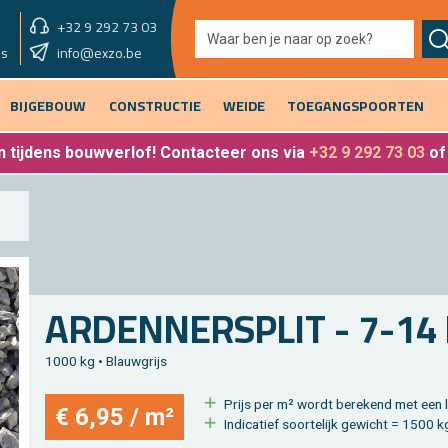
+32 9 292 73 03
showroom morgen
info@exzo.be
9u - 12u30
es
BIJGEBOUW
CONSTRUCTIE
WEIDE
TOEGANGSPOORTEN
 tijdens bouwverlof
! Contacteer ons via
+32 9 292 73 03
o
AR­DEN­NERSPLIT - 7-1
1000 kg • Blauw­grijs
Prijs per m² wordt be­re­kend met een l
€ 6,95 / m²
In­di­ca­tief soor­te­lijk ge­wicht = 1500 k