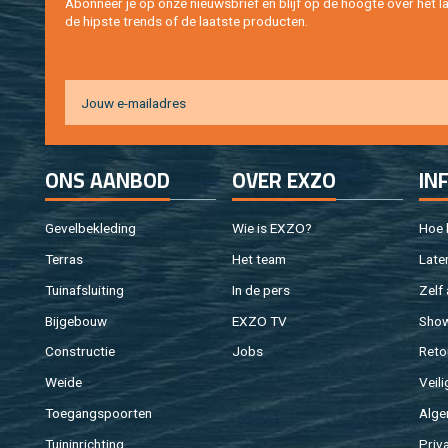
Abon­neer je op onze nieuws­brief en blijf op de hoog­te over het la
de hip­s­te trends of de laat­ste pro­duc­ten.
ONS AAN­BOD
OVER EXZO
IN
Ge­vel­be­kle­ding
Wie is EXZO?
Hoe b
Ter­ras
Het team
Laten
Tuin­af­slui­ting
In de pers
Zelf 
Bij­ge­bouw
EXZO TV
Sho
Con­struc­tie
Jobs
Re­to
Weide
Vei­li
Toe­gangs­poor­ten
Al­ge
Tuin­in­rich­ting
Pri­v