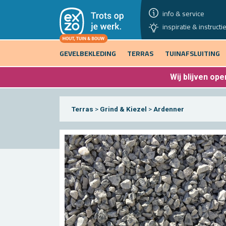
info & service
inspiratie & instructi
GEVELBEKLEDING
TERRAS
TUINAFSLUITING
Wij blijven
open
Terras
>
Grind & Kiezel
>
Ardenner