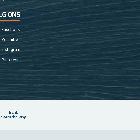
LG ONS
Fa­cebook
You­Tu­be
In­st­agram
Pin­te­rest
Bank
over­schrij­ving