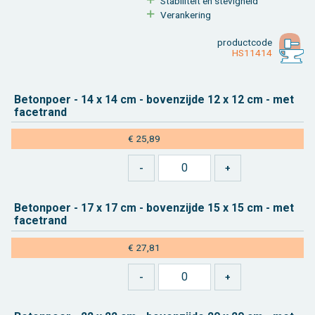
Sta­bi­li­teit en ste­vig­heid
Ver­an­ke­ring
product­code
HS11414
Be­ton­poer - 14 x 14 cm - bo­ven­zij­de 12 x 12 cm - met
fa­cetrand
€ 25,89
Be­ton­poer - 17 x 17 cm - bo­ven­zij­de 15 x 15 cm - met
fa­cetrand
€ 27,81