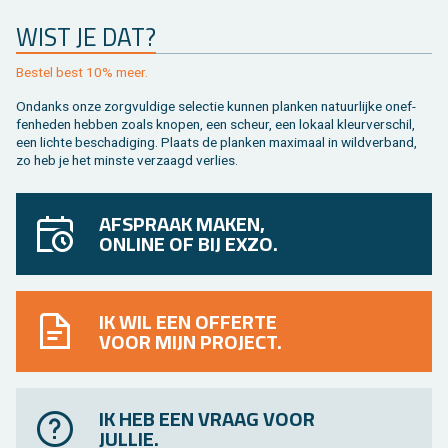
WIST JE DAT?
Be­stel best 10% meer.
On­danks onze zorg­vul­di­ge se­lec­tie kun­nen plan­ken na­tuur­lij­ke on­ef­
fen­he­den heb­ben zoals kno­pen, een scheur, een lo­kaal kleur­ver­schil,
een lich­te be­scha­di­ging. Plaats de plan­ken maxi­maal in wild­ver­band,
zo heb je het min­ste ver­zaagd ver­lies.
AFSPRAAK MAKEN,
ONLINE OF BIJ EXZO.
IK WIL EEN OFFERTE
VOOR MIJN PROJECT.
IK HEB EEN VRAAG VOOR
JULLIE.