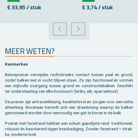
€ 33,95 / stuk
€ 3,74 / stuk
VORIGE
VOLGENDE
MEER WETEN?
Ken­mer­ken
Be­ton­poe­ren ver­mij­den recht­streeks con­tact tus­sen paal en grond,
zodat bal­ken niet in vocht blij­ven staan. Ze zijn func­ti­o­neel én vor­men
een stijl­vol­le over­gang tus­sen grond en con­struc­tie­bal­ken. Ge­schikt
ter on­der­steu­ning van elke hout­soort (la­riks, eik, spar­ren­hout).
De poe­ren zijn an­tra­ciet­kleu­rig, kwa­li­teits­vol en zor­gen voor een nette
af­wer­king. Bo­ven­aan be­vindt zich een draad­stang waar­op de bal­ken
ge­mon­teerd wor­den door een­vou­dig een gat te boren in de balk.
Poe­ren met fa­cetrand heb­ben een schuin ge­po­lijs­te rand: tra­di­ti­o­neel,
ro­buust én be­schermd tegen be­scha­di­ging. Zon­der fa­cetrand = strak­
ke, mo­der­ne look.