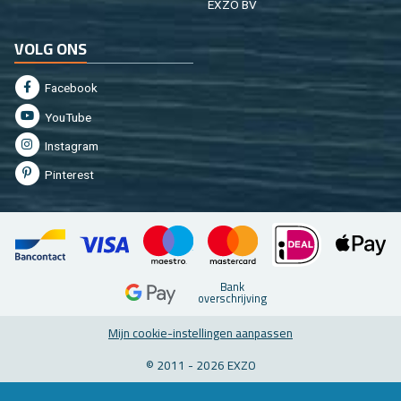
EXZO BV
VOLG ONS
Fa­cebook
You­Tu­be
In­st­agram
Pin­te­rest
Bank
over­schrij­ving
Mijn coo­kie-in­stel­lin­gen aan­pas­sen
© 2011 - 2026 EXZO