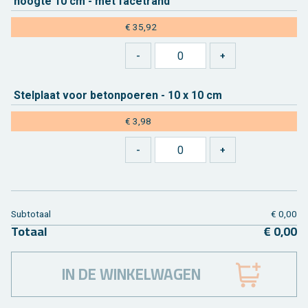
hoog­te 10 cm - met fa­cetrand
€ 35,92
Stel­plaat voor be­ton­poe­ren - 10 x 10 cm
€ 3,98
Sub­to­taal
€ 0,00
To­taal
€ 0,00
IN DE WINKELWAGEN