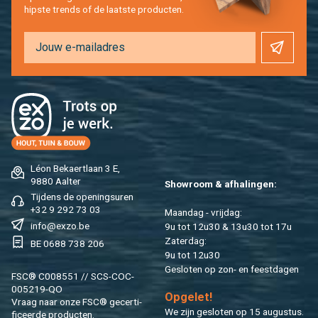
hip­s­te trends of de laat­ste pro­duc­ten.
Léon Be­kaert­laan 3 E,
9880 Aal­ter
Show­room & af­ha­lin­gen:
Tij­dens de ope­nings­uren
+32 9 292 73 03
Maan­dag - vrij­dag:
info@​exzo.​be
9u tot 12u30 & 13u30 tot 17u
Za­ter­dag:
BE 0688 738 206
9u tot 12u30
Ge­slo­ten op zon- en feest­da­gen
FSC® C008551 // SCS-COC-
005219-QO
Op­ge­let!
Vraag naar onze FSC® ge­cer­ti­
We zijn ge­slo­ten op 15 au­gus­tus.
fi­ceer­de pro­duc­ten.