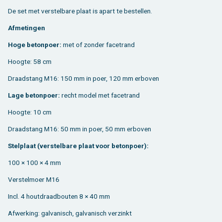
De set met ver­stel­ba­re plaat is apart te be­stel­len.
Af­me­tin­gen
Hoge be­ton­poer:
met of zon­der fa­cetrand
Hoog­te: 58 cm
Draad­stang M16: 150 mm in poer, 120 mm er­bo­ven
Lage be­ton­poer:
recht model met fa­cetrand
Hoog­te: 10 cm
Draad­stang M16: 50 mm in poer, 50 mm er­bo­ven
Stel­plaat (ver­stel­ba­re plaat voor be­ton­poer):
100 × 100 × 4 mm
Ver­stel­moer M16
Incl. 4 hout­draad­bou­ten 8 × 40 mm
Af­wer­king: gal­va­nisch, gal­va­nisch ver­zinkt