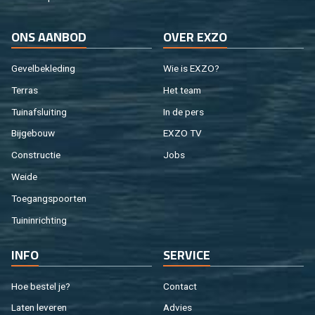
ONS AAN­BOD
OVER EXZO
Ge­vel­be­kle­ding
Wie is EXZO?
Ter­ras
Het team
Tuin­af­slui­ting
In de pers
Bij­ge­bouw
EXZO TV
Con­struc­tie
Jobs
Weide
Toe­gangs­poor­ten
Tuin­in­rich­ting
INFO
SER­VI­CE
Hoe be­stel je?
Con­tact
Laten le­ve­ren
Ad­vies