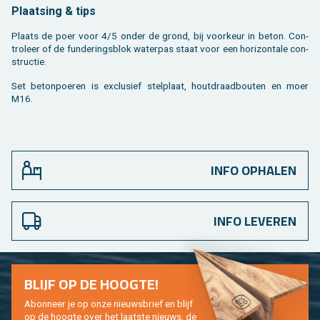
Plaat­sing & tips
Plaats de poer voor 4/5 onder de grond, bij voor­keur in beton. Con­
tro­leer of de fun­de­rings­blok wa­ter­pas staat voor een ho­ri­zon­ta­le con­
struc­tie.
Set be­ton­poe­ren is ex­clu­sief stel­plaat, hout­draad­bou­ten en moer
M16.
INFO OPHALEN
INFO LEVEREN
BLIJF OP DE HOOG­TE!
Abon­neer je op onze nieuws­brief en blijf
op de hoog­te over het laat­ste nieuws, de