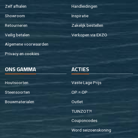
Zelf af­ha­len
Hand­lei­din­gen
Show­room
In­spi­ra­tie
Re­tour­ne­ren
Za­ke­lijk be­stel­len
Vei­lig be­ta­len
Ver­ko­pen via EXZO
Al­ge­me­ne voor­waar­den
Pri­va­cy en coo­kies
ONS GAMMA
AC­TIES
Hout­soor­ten
Vaste Lage Prijs
Steen­soor­ten
OP = OP
Bouw­ma­te­ri­a­len
Out­let
TUIN­ZOT?!
Cou­pon­co­des
Word sei­zoens­ko­ning