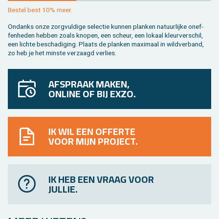
Be­stel best 10% meer.
On­danks onze zorg­vul­di­ge se­lec­tie kun­nen plan­ken na­tuur­lij­ke on­ef­
fen­he­den heb­ben zoals kno­pen, een scheur, een lo­kaal kleur­ver­schil,
een lich­te be­scha­di­ging. Plaats de plan­ken maxi­maal in wild­ver­band,
zo heb je het min­ste ver­zaagd ver­lies.
AFSPRAAK MAKEN,
ONLINE OF BIJ EXZO.
IK WIL EEN OFFERTE
VOOR MIJN PROJECT.
IK HEB EEN VRAAG VOOR
JULLIE.