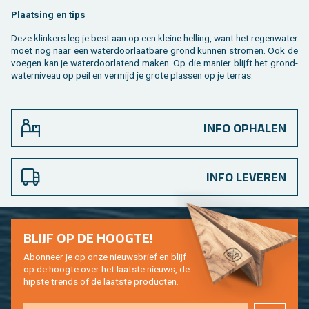
Plaat­sing en tips
Deze klin­kers leg je best aan op een klei­ne hel­ling, want het re­gen­wa­ter
moet nog naar een wa­ter­door­laat­ba­re grond kun­nen stro­men. Ook de
voe­gen kan je wa­ter­door­la­tend maken. Op die ma­nier blijft het grond­
wa­ter­ni­veau op peil en ver­mijd je grote plas­sen op je ter­ras.
INFO OPHALEN
INFO LEVEREN
BLIJF OP DE HOOG­TE!
Abon­neer je op onze nieuws­brief en blijf
op de hoog­te over het laat­ste nieuws, de
hip­s­te trends of de laat­ste pro­duc­ten.