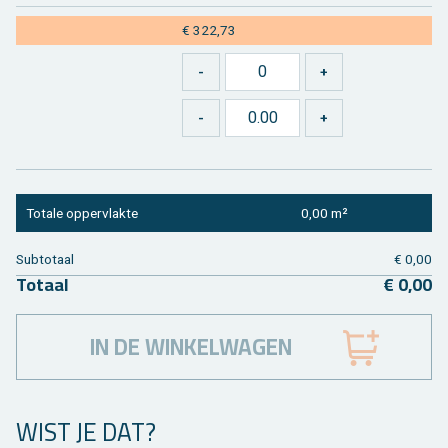
€ 322,73
To­ta­le op­per­vlak­te
0,00 m²
Sub­to­taal
€ 0,00
To­taal
€ 0,00
IN DE WINKELWAGEN
WIST JE DAT?