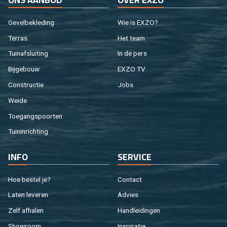
Ge­vel­be­kle­ding
Wie is EXZO?
Ter­ras
Het team
Tuin­af­slui­ting
In de pers
Bij­ge­bouw
EXZO TV
Con­struc­tie
Jobs
Weide
Toe­gangs­poor­ten
Tuin­in­rich­ting
INFO
SER­VI­CE
Hoe be­stel je?
Con­tact
Laten le­ve­ren
Ad­vies
Zelf af­ha­len
Hand­lei­din­gen
Show­room
In­spi­ra­tie