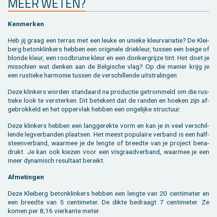
MEER WETEN?
Ken­mer­ken
Heb jij graag een ter­ras met een leuke en unie­ke kleur­va­ri­a­tie? De Klei­
berg be­ton­klin­kers heb­ben een ori­gi­ne­le drie­kleur, tus­sen een beige of
blon­de kleur, een rood­brui­ne kleur en een don­ker­grij­ze tint. Het doet je
mis­schien wat den­ken aan de Bel­gi­sche vlag? Op die ma­nier krijg je
een rus­tie­ke har­mo­nie tus­sen de ver­schil­len­de uit­stra­lin­gen.
Deze klin­kers wor­den stan­daard na pro­duc­tie ge­trom­meld om die rus­
tie­ke look te ver­ster­ken. Dit be­te­kent dat de ran­den en hoe­ken zijn af­
ge­brok­keld en het op­per­vlak heb­ben een on­ge­lij­ke struc­tuur.
Deze klin­kers heb­ben een lang­ge­rek­te vorm en kan je in veel ver­schil­
len­de leg­ver­ban­den plaat­sen. Het meest po­pu­lai­re ver­band is een half­
steen­ver­band, waar­mee je de leng­te of breed­te van je pro­ject be­na­
drukt. Je kan ook kie­zen voor een vis­graad­ver­band, waar­mee je een
meer dy­na­misch re­sul­taat be­reikt.
Af­me­tin­gen
Deze Klei­berg be­ton­klin­kers heb­ben een leng­te van 20 cen­ti­me­ter en
een breed­te van 5 cen­ti­me­ter. De dikte be­draagt 7 cen­ti­me­ter. Ze
komen per 8,16 vier­kan­te meter.