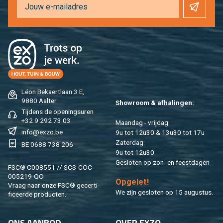
Léon Be­kaert­laan 3 E,
9880 Aal­ter
Show­room & af­ha­lin­gen:
Tij­dens de ope­nings­uren
+32 9 292 73 03
Maan­dag - vrij­dag:
info@​exzo.​be
9u tot 12u30 & 13u30 tot 17u
Za­ter­dag:
BE 0688 738 206
9u tot 12u30
Ge­slo­ten op zon- en feest­da­gen
FSC® C008551 // SCS-COC-
005219-QO
Op­ge­let!
Vraag naar onze FSC® ge­cer­ti­
We zijn ge­slo­ten op 15 au­gus­tus.
fi­ceer­de pro­duc­ten.
ONS AAN­BOD
OVER EXZO