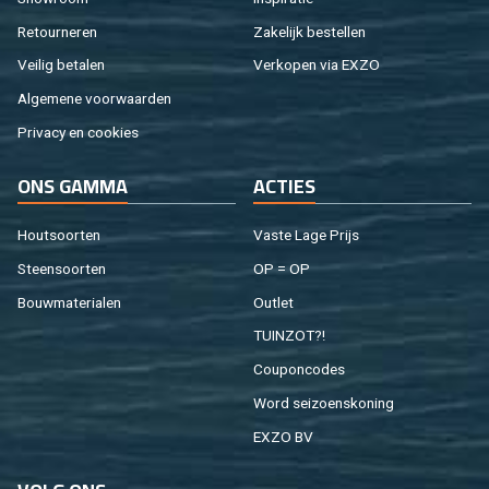
Re­tour­ne­ren
Za­ke­lijk be­stel­len
Vei­lig be­ta­len
Ver­ko­pen via EXZO
Al­ge­me­ne voor­waar­den
Pri­va­cy en coo­kies
ONS GAMMA
AC­TIES
Hout­soor­ten
Vaste Lage Prijs
Steen­soor­ten
OP = OP
Bouw­ma­te­ri­a­len
Out­let
TUIN­ZOT?!
Cou­pon­co­des
Word sei­zoens­ko­ning
EXZO BV