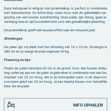
Deze be­ton­paal in wit­grijs met pi­ra­mi­de­kop is per­fect in com­bi­na­tie
met tuin­scher­men. De lich­te kleur staat mooi met de ge­lei­de­lij­ke ver­
grij­zing van een hou­ten tuin­af­slui­ting. Deze palen zijn ste­vig, gaan le­
vens­lang mee en zijn bo­ven­dien licht voor een ge­mak­ke­lij­ke plaat­sing.
De pi­ra­mi­de­kop geeft een luxu­eus ef­fect aan de ro­buus­te paal.
Af­me­tin­gen
De palen zijn vrij slank met hun af­me­ting van 10 x 10 cm. De leng­te is
280 cm en zo weegt de paal on­ge­veer 60 kg.
Plaat­sing en tips
Plaats de palen min­stens 60 cm in de grond. Voor een hou­ten af­slui­
ting raden wij aan om de palen te ge­brui­ken in com­bi­na­tie met een be­
ton­plaat van 25 cm hoog, die in de be­ton­pa­len past, in de daar­voor
voor­zie­ne gleuf van 25 cm hoog. Je kan daar­bij kie­zen voor het­zelf­de
kleur als de palen.
INFO OPHALEN