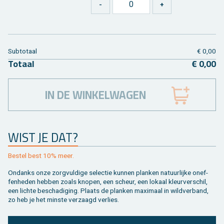
Sub­to­taal
€ 0,00
To­taal
€ 0,00
IN DE WINKELWAGEN
WIST JE DAT?
Be­stel best 10% meer.
On­danks onze zorg­vul­di­ge se­lec­tie kun­nen plan­ken na­tuur­lij­ke on­ef­
fen­he­den heb­ben zoals kno­pen, een scheur, een lo­kaal kleur­ver­schil,
een lich­te be­scha­di­ging. Plaats de plan­ken maxi­maal in wild­ver­band,
zo heb je het min­ste ver­zaagd ver­lies.