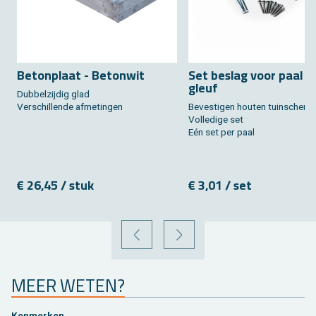
Be­ton­plaat - Be­ton­wit
Set be­slag voor paal z
gleuf
Dub­bel­zij­dig glad
Ver­schil­len­de af­me­tin­gen
Be­ves­ti­gen hou­ten tuin­scherm
Vol­le­di­ge set
Eén set per paal
€ 26,45 / stuk
€ 3,01 / set
VORIGE
VOLGENDE
MEER WETEN?
Ken­mer­ken