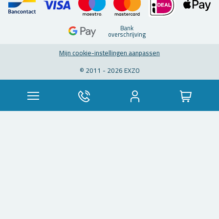
Bank
over­schrij­ving
Mijn coo­kie-in­stel­lin­gen aan­pas­sen
© 2011 - 2026 EXZO