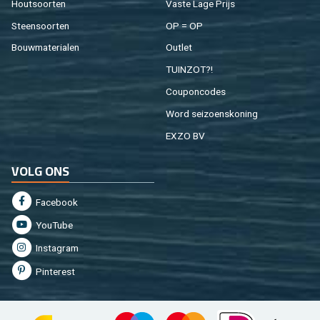
Hout­soor­ten
Vaste Lage Prijs
Steen­soor­ten
OP = OP
Bouw­ma­te­ri­a­len
Out­let
TUIN­ZOT?!
Cou­pon­co­des
Word sei­zoens­ko­ning
EXZO BV
VOLG ONS
Fa­cebook
You­Tu­be
In­st­agram
Pin­te­rest