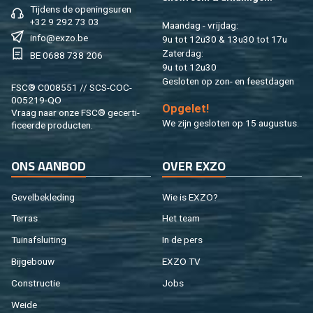
Tij­dens de ope­nings­uren
+32 9 292 73 03
Maan­dag - vrij­dag:
info@​exzo.​be
9u tot 12u30 & 13u30 tot 17u
Za­ter­dag:
BE 0688 738 206
9u tot 12u30
Ge­slo­ten op zon- en feest­da­gen
FSC® C008551 // SCS-COC-
005219-QO
Op­ge­let!
Vraag naar onze FSC® ge­cer­ti­
We zijn ge­slo­ten op 15 au­gus­tus.
fi­ceer­de pro­duc­ten.
ONS AAN­BOD
OVER EXZO
Ge­vel­be­kle­ding
Wie is EXZO?
Ter­ras
Het team
Tuin­af­slui­ting
In de pers
Bij­ge­bouw
EXZO TV
Con­struc­tie
Jobs
Weide