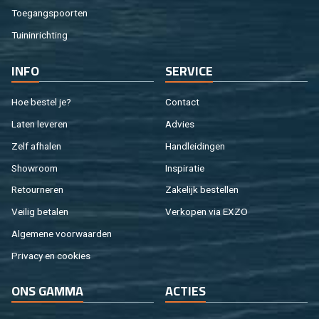
Toe­gangs­poor­ten
Tuin­in­rich­ting
INFO
SER­VI­CE
Hoe be­stel je?
Con­tact
Laten le­ve­ren
Ad­vies
Zelf af­ha­len
Hand­lei­din­gen
Show­room
In­spi­ra­tie
Re­tour­ne­ren
Za­ke­lijk be­stel­len
Vei­lig be­ta­len
Ver­ko­pen via EXZO
Al­ge­me­ne voor­waar­den
Pri­va­cy en coo­kies
ONS GAMMA
AC­TIES