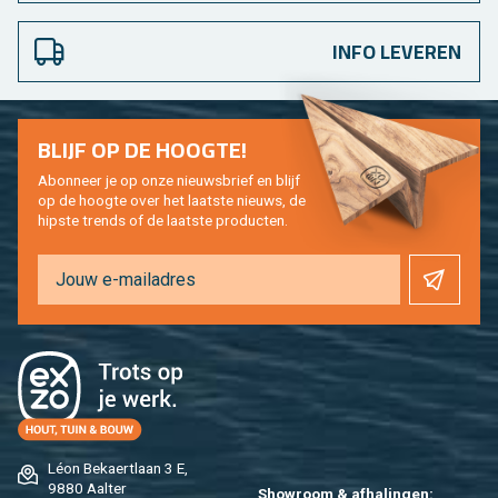
INFO LEVEREN
BLIJF OP DE HOOG­TE!
Abon­neer je op onze nieuws­brief en blijf
op de hoog­te over het laat­ste nieuws, de
hip­s­te trends of de laat­ste pro­duc­ten.
Léon Be­kaert­laan 3 E,
9880 Aal­ter
Show­room & af­ha­lin­gen: