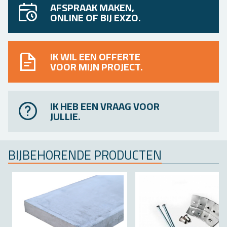
AFSPRAAK MAKEN,
ONLINE OF BIJ EXZO.
IK WIL EEN OFFERTE
VOOR MIJN PROJECT.
IK HEB EEN VRAAG VOOR
JULLIE.
BIJ­BE­HO­REN­DE PRO­DUC­TEN