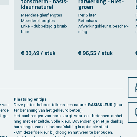
ton­scherm - ba­sis­
raf­wer­king - Riet­
kleur na­tu­rel
groen
Meer­de­re gleu­fleng­tes
Per 5 liter
P
Meer­de­re hoog­tes
Be­ton­hars
Enkel - dub­bel­zij­dig bruik­
Af­wer­kings­kleur & be­scher­
baar
ming
€ 33,49 / stuk
€ 96,55 / stuk
Plaat­sing en tips
ie van
Deze pla­ten heb­ben tel­kens een na­tu­rel
BA­SIS­KLEUR
(Lou­
er­de
ter be­na­ming van het ge­kleurd beton).
of ge­
Het aan­bren­gen van hars zorgt voor een be­ton­nen om­hei­
ning met een­zelf­de, volle kleur. Bo­ven­dien ge­niet je dank­zij
hars lan­ger van een be­ton­af­slui­ting in op­ti­ma­le staat:
• Om de­zelf­de kleur bij droog en nat weer te be­hou­den.