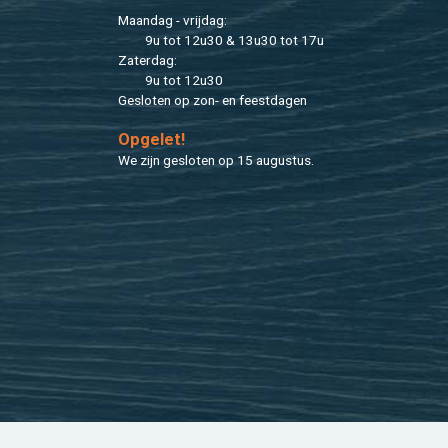
Maan­dag - vrij­dag:
9u tot 12u30 & 13u30 tot 17u
Za­ter­dag:
9u tot 12u30
Ge­slo­ten op zon- en feest­da­gen
Op­ge­let!
We zijn ge­slo­ten op 15 au­gus­tus.