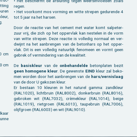
struc­
• Het be­schermt de af­slui­ting tegen weers­in­vloe­den zoals
­ting
regen.
 buren
• Het voor­komt mos vor­ming en witte stre­pen ge­du­ren­de 4
kleur,
tot 5 jaar na het har­sen.
g.
Door de re­ac­tie van het ce­ment met water komt sal­pe­ter­
zuur vrij, die zich op het op­per­vlak kan nes­te­len in de vorm
van witte stre­pen. Deze re­ac­tie is vol­le­dig nor­maal en ver­
dwijnt na het aan­bren­gen van de be­ton­hars op het op­per­
vlak. Dit is een vol­le­dig na­tuur­lijk fe­no­meen en vormt geen
00 cm
ge­brek of ver­min­de­ring van de kwa­li­teit.
200 cm
De
ba­sis­kleur
van de
on­be­han­del­de
be­ton­pla­ten bezit
geen ho­mo­ge­ne kleur
. De ge­wens­te
EIND
kleur zal be­ko­
men wor­den door het aan­bren­gen van de
hars/ver­nis­laag
van de door U ge­ko­zen kleur.
Er be­staan 10 kleu­ren in het na­tu­rel gamma: zand­kleur
(RAL1020), licht­bruin (RAL8002), don­ker­bruin (RAL8016),
ge­bro­ken wit (RAL7032), crème­kleur (RAL1014), beige
(RAL1019), riet­groen (RAL6013), tau­pe­bruin (RAL7006),
olijf­groen (RAL6003) en wit (RAL9010).
­kaar
dunne