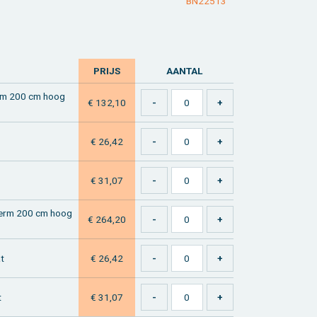
BN22513
PRIJS
AAN­TAL
herm 200 cm hoog
€ 132,10
€ 26,42
€ 31,07
scherm 200 cm hoog
€ 264,20
at
€ 26,42
t
€ 31,07