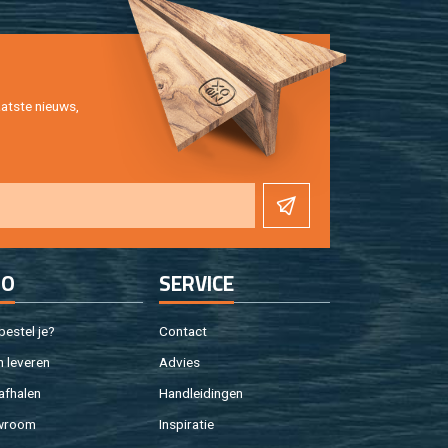
at­ste nieuws,
FO
SER­VI­CE
e­stel je?
Con­tact
 le­ve­ren
Ad­vies
af­ha­len
Hand­lei­din­gen
w­room
In­spi­ra­tie