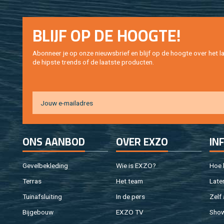
BLIJF OP DE HOOG­TE!
Abon­neer je op onze nieuws­brief en blijf op de hoog­te over het la
de hip­s­te trends of de laat­ste pro­duc­ten.
ONS AAN­BOD
OVER EXZO
IN
Ge­vel­be­kle­ding
Wie is EXZO?
Hoe b
Ter­ras
Het team
Laten
Tuin­af­slui­ting
In de pers
Zelf 
Bij­ge­bouw
EXZO TV
Sho