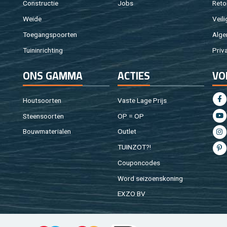
Con­struc­tie
Jobs
Re­to
Weide
Vei­li
Toe­gangs­poor­ten
Al­ge
Tuin­in­rich­ting
Pri­v
ONS GAMMA
AC­TIES
VO
Hout­soor­ten
Vaste Lage Prijs
Steen­soor­ten
OP = OP
Bouw­ma­te­ri­a­len
Out­let
TUIN­ZOT?!
Cou­pon­co­des
Word sei­zoens­ko­ning
EXZO BV