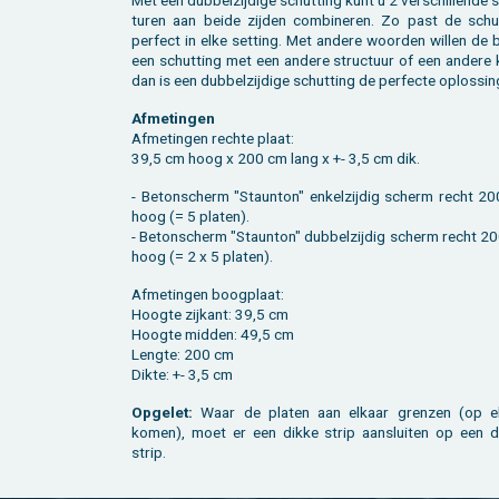
Met een dub­bel­zij­di­ge schut­ting kunt u 2 ver­schil­len­de 
tu­ren aan beide zij­den com­bi­ne­ren. Zo past de schut
per­fect in elke set­ting. Met an­de­re woor­den wil­len de
een schut­ting met een an­de­re struc­tuur of een an­de­re 
dan is een dub­bel­zij­di­ge schut­ting de per­fec­te op­los­sin
Af­me­tin­gen
Af­me­tin­gen rech­te plaat:
39,5 cm hoog x 200 cm lang x +- 3,5 cm dik.
- Be­ton­scherm "Staun­t­on" en­kel­zij­dig scherm recht 2
hoog (= 5 pla­ten).
- Be­ton­scherm "Staun­t­on" dub­bel­zij­dig scherm recht 
hoog (= 2 x 5 pla­ten).
Af­me­tin­gen boog­plaat:
Hoog­te zij­kant: 39,5 cm
Hoog­te mid­den: 49,5 cm
Leng­te: 200 cm
Dikte: +- 3,5 cm
Op­ge­let:
Waar de pla­ten aan el­kaar gren­zen (op el
komen), moet er een dikke strip aan­slui­ten op een 
strip.