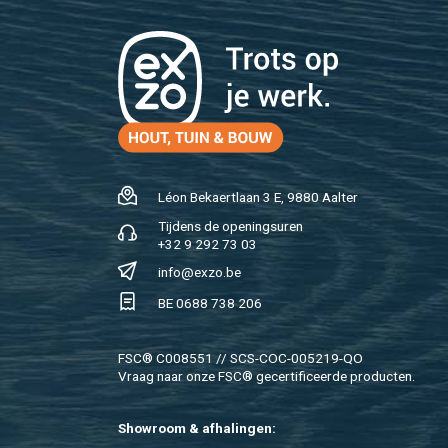
Léon Be­kaert­laan 3 E, 9880 Aal­ter
Tij­dens de ope­nings­uren
+32 9 292 73 03
info@​exzo.​be
BE 0688 738 206
FSC® C008551 // SCS-COC-005219-QO
Vraag naar onze FSC® ge­cer­ti­fi­ceer­de pro­duc­ten.
Show­room & af­ha­lin­gen: