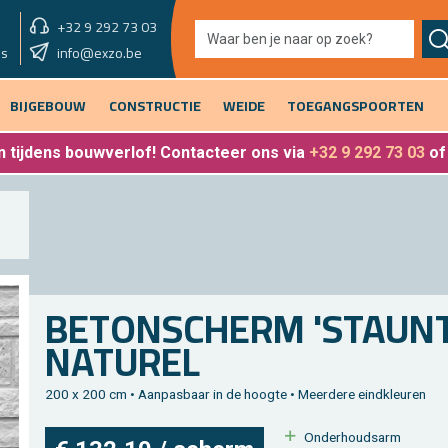
+32 9 292 73 03
showroom vandaag
info@exzo.be
9u - 12u30 & 13u30 - 17u
es
BIJGEBOUW
CONSTRUCTIE
WEIDE
TOEGANGSPOORTEN
 tijdens bouwverlof
! Contacteer ons via
+32 9 292 73 03
o
BE­TON­SCHERM 'STAUN­T­
NA­TU­REL
200 x 200 cm • Aan­pas­baar in de hoog­te • Meer­de­re eind­kleu­ren
On­der­houds­arm