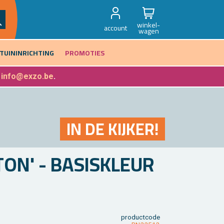
winkel-
account
wagen
TUININRICHTING
PROMOTIES
f
info@exzo.be
.
IN DE KIJ­KER!
ON' - BA­SIS­KLEUR
product­code