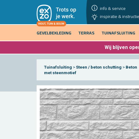
info & service
inspiratie & instructi
GEVELBEKLEDING
TERRAS
TUINAFSLUITING
Wij blijven
open
Tuinafsluiting
>
Steen / beton schutting
>
Beton
met steenmotief