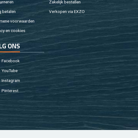
ur­ne­ren
Za­ke­lijk be­stel­len
g be­ta­len
Ver­ko­pen via EXZO
­me­ne voor­waar­den
a­cy en coo­kies
LG ONS
Fa­cebook
You­Tu­be
In­st­agram
Pin­te­rest