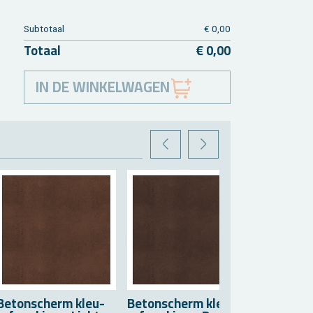
Sub­to­taal
€ 0,00
To­taal
€ 0,00
IN DE WINKELWAGEN
VORIGE
VOLGENDE
Be­ton­scherm kleu­
Be­ton­scherm kleu­
Be­ton­sc