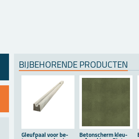
BIJ­BE­HO­REN­DE PRO­DUC­TEN
Gleuf­paal voor be­
Be­ton­scherm kleu­