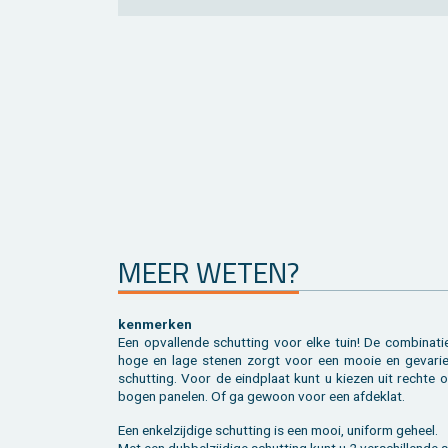
MEER WETEN?
ken­mer­ken
Een op­val­len­de schut­ting voor elke tuin! De com­bi­na­t
hoge en lage ste­nen zorgt voor een mooie en ge­va­ri­e
schut­ting. Voor de eind­plaat kunt u kie­zen uit rech­te 
bo­gen pa­ne­len. Of ga ge­woon voor een af­dek­lat.
Een en­kel­zij­di­ge schut­ting is een mooi, uni­form ge­heel.