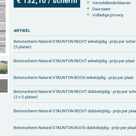
€ 132,10 / scherm
Ver­schil­len­de kleu­ren
Duur­zaam
Vol­le­di­ge pri­va­cy
AR­TI­KEL
Be­ton­scherm Na­tu­rel STAUN­T­ON RECHT en­kel­zij­dig - prijs per sc
(5 pla­ten)
Be­ton­scherm Na­tu­rel STAUN­T­ON RECHT en­kel­zij­dig - prijs per plaat
Be­ton­scherm Na­tu­rel STAUN­T­ON BOOG en­kel­zij­dig - prijs per plaat
Be­ton­scherm Na­tu­rel STAUN­T­ON RECHT dub­bel­zij­dig - prijs per 
(2 x 5 pla­ten)
Be­ton­scherm Na­tu­rel STAUN­T­ON RECHT dub­bel­zij­dig - prijs per pla
Be­ton­scherm Na­tu­rel STAUN­T­ON BOOG dub­bel­zij­dig - prijs per plaa