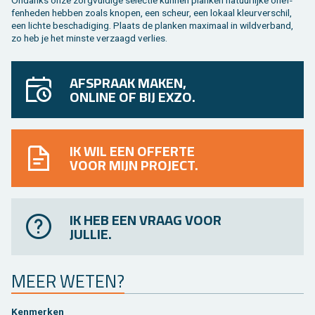
fen­he­den heb­ben zoals kno­pen, een scheur, een lo­kaal kleur­ver­schil,
een lich­te be­scha­di­ging. Plaats de plan­ken maxi­maal in wild­ver­band,
zo heb je het min­ste ver­zaagd ver­lies.
AFSPRAAK MAKEN,
ONLINE OF BIJ EXZO.
IK WIL EEN OFFERTE
VOOR MIJN PROJECT.
IK HEB EEN VRAAG VOOR
JULLIE.
MEER WETEN?
Ken­mer­ken