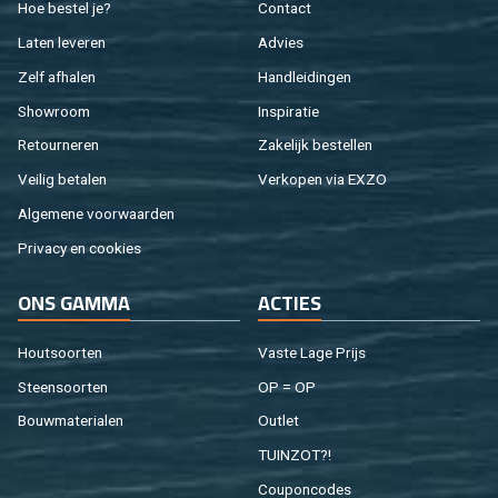
Hoe be­stel je?
Con­tact
Laten le­ve­ren
Ad­vies
Zelf af­ha­len
Hand­lei­din­gen
Show­room
In­spi­ra­tie
Re­tour­ne­ren
Za­ke­lijk be­stel­len
Vei­lig be­ta­len
Ver­ko­pen via EXZO
Al­ge­me­ne voor­waar­den
Pri­va­cy en coo­kies
ONS GAMMA
AC­TIES
Hout­soor­ten
Vaste Lage Prijs
Steen­soor­ten
OP = OP
Bouw­ma­te­ri­a­len
Out­let
TUIN­ZOT?!
Cou­pon­co­des