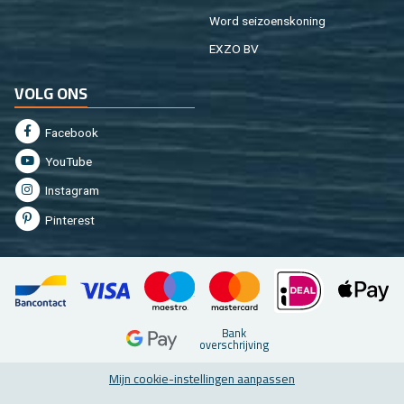
Word sei­zoens­ko­ning
EXZO BV
VOLG ONS
Fa­cebook
You­Tu­be
In­st­agram
Pin­te­rest
Bank
over­schrij­ving
Mijn coo­kie-in­stel­lin­gen aan­pas­sen