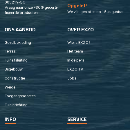
005219-QO
Op­ge­let!
Vraag naar onze FSC® ge­cer­ti­
We zijn ge­slo­ten op 15 au­gus­tus.
fi­ceer­de pro­duc­ten.
ONS AAN­BOD
OVER EXZO
Ge­vel­be­kle­ding
Wie is EXZO?
Ter­ras
Het team
Tuin­af­slui­ting
In de pers
Bij­ge­bouw
EXZO TV
Con­struc­tie
Jobs
Weide
Toe­gangs­poor­ten
Tuin­in­rich­ting
INFO
SER­VI­CE