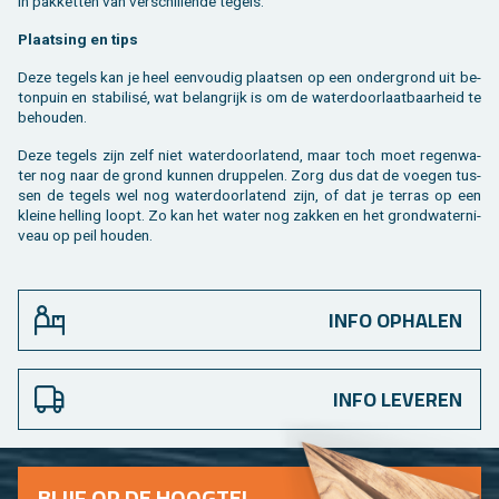
in pak­ket­ten van ver­schil­len­de te­gels.
Plaat­sing en tips
Deze te­gels kan je heel een­vou­dig plaat­sen op een on­der­grond uit be­
ton­puin en sta­bi­lisé, wat be­lang­rijk is om de wa­ter­door­laat­baar­heid te
be­hou­den.
Deze te­gels zijn zelf niet wa­ter­door­la­tend, maar toch moet re­gen­wa­
ter nog naar de grond kun­nen drup­pe­len. Zorg dus dat de voe­gen tus­
sen de te­gels wel nog wa­ter­door­la­tend zijn, of dat je ter­ras op een
klei­ne hel­ling loopt. Zo kan het water nog zak­ken en het grond­wa­ter­ni­
veau op peil hou­den.
INFO OPHALEN
INFO LEVEREN
BLIJF OP DE HOOG­TE!