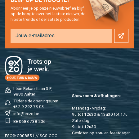
Abon­neer je op onze nieuws­brief en blijf
op de hoog­te over het laat­ste nieuws, de
hip­s­te trends of de laat­ste pro­duc­ten.
Léon Be­kaert­laan 3 E,
9880 Aal­ter
Show­room & af­ha­lin­gen:
Tij­dens de ope­nings­uren
+32 9 292 73 03
Maan­dag - vrij­dag:
info@​exzo.​be
9u tot 12u30 & 13u30 tot 17u
Za­ter­dag:
BE 0688 738 206
9u tot 12u30
Ge­slo­ten op zon- en feest­da­gen
FSC® C008551 // SCS-COC-