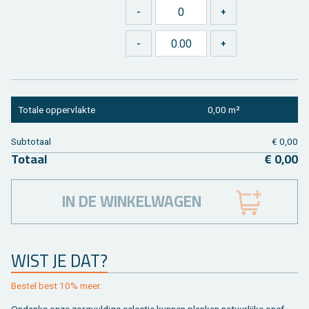
To­ta­le op­per­vlak­te
0,00 m²
Sub­to­taal
€ 0,00
To­taal
€ 0,00
IN DE WINKELWAGEN
WIST JE DAT?
Be­stel best 10% meer.
On­danks onze zorg­vul­di­ge se­lec­tie kun­nen plan­ken na­tuur­lij­ke on­ef­