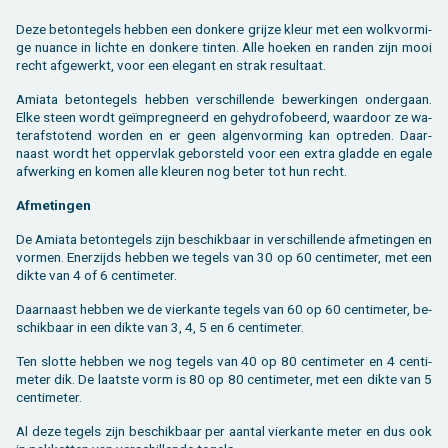
Deze be­ton­te­gels heb­ben een don­ke­re grij­ze kleur met een wolkvor­mi­
ge nu­an­ce in lich­te en don­ke­re tin­ten. Alle hoe­ken en ran­den zijn mooi
recht af­ge­werkt, voor een ele­gant en strak re­sul­taat.
Ami­a­ta be­ton­te­gels heb­ben ver­schil­len­de be­wer­kin­gen on­der­gaan.
Elke steen wordt geïmpreg­neerd en ge­hy­dro­fo­beerd, waar­door ze wa­
ter­af­sto­tend wor­den en er geen al­gen­vor­ming kan op­tre­den. Daar­
naast wordt het op­per­vlak ge­bor­steld voor een extra glad­de en egale
af­wer­king en komen alle kleu­ren nog beter tot hun recht.
Af­me­tin­gen
De Ami­a­ta be­ton­te­gels zijn be­schik­baar in ver­schil­len­de af­me­tin­gen en
vor­men. Ener­zijds heb­ben we te­gels van 30 op 60 cen­ti­me­ter, met een
dikte van 4 of 6 cen­ti­me­ter.
Daar­naast heb­ben we de vier­kan­te te­gels van 60 op 60 cen­ti­me­ter, be­
schik­baar in een dikte van 3, 4, 5 en 6 cen­ti­me­ter.
Ten slot­te heb­ben we nog te­gels van 40 op 80 cen­ti­me­ter en 4 cen­ti­
me­ter dik. De laat­ste vorm is 80 op 80 cen­ti­me­ter, met een dikte van 5
cen­ti­me­ter.
Al deze te­gels zijn be­schik­baar per aan­tal vier­kan­te meter en dus ook