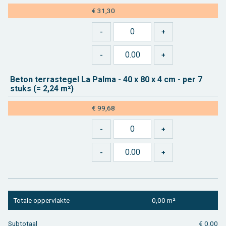
€ 31,30
Beton ter­ras­te­gel La Palma - 40 x 80 x 4 cm - per 7
stuks (= 2,24 m²)
€ 99,68
To­ta­le op­per­vlak­te
0,00 m²
Sub­to­taal
€ 0,00