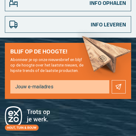
INFO OPHALEN
INFO LEVEREN
BLIJF OP DE HOOG­TE!
Abon­neer je op onze nieuws­brief en blijf
op de hoog­te over het laat­ste nieuws, de
hip­s­te trends of de laat­ste pro­duc­ten.