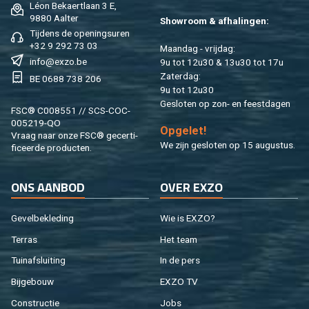
Léon Be­kaert­laan 3 E,
9880 Aal­ter
Show­room & af­ha­lin­gen:
Tij­dens de ope­nings­uren
+32 9 292 73 03
Maan­dag - vrij­dag:
info@​exzo.​be
9u tot 12u30 & 13u30 tot 17u
Za­ter­dag:
BE 0688 738 206
9u tot 12u30
Ge­slo­ten op zon- en feest­da­gen
FSC® C008551 // SCS-COC-
005219-QO
Op­ge­let!
Vraag naar onze FSC® ge­cer­ti­
We zijn ge­slo­ten op 15 au­gus­tus.
fi­ceer­de pro­duc­ten.
ONS AAN­BOD
OVER EXZO
Ge­vel­be­kle­ding
Wie is EXZO?
Ter­ras
Het team
Tuin­af­slui­ting
In de pers
Bij­ge­bouw
EXZO TV
Con­struc­tie
Jobs