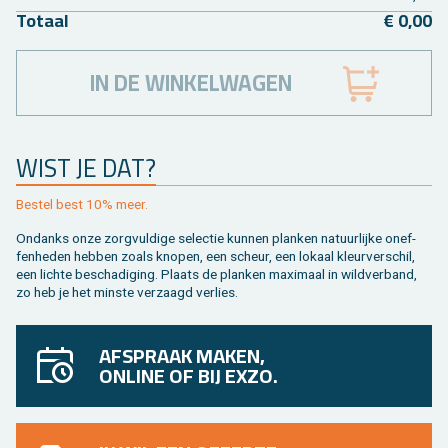
To­taal
€ 0,00
IN DE WINKELWAGEN
WIST JE DAT?
Be­stel best 10% meer.
On­danks onze zorg­vul­di­ge se­lec­tie kun­nen plan­ken na­tuur­lij­ke on­ef­
fen­he­den heb­ben zoals kno­pen, een scheur, een lo­kaal kleur­ver­schil,
een lich­te be­scha­di­ging. Plaats de plan­ken maxi­maal in wild­ver­band,
zo heb je het min­ste ver­zaagd ver­lies.
AFSPRAAK MAKEN,
ONLINE OF BIJ EXZO.