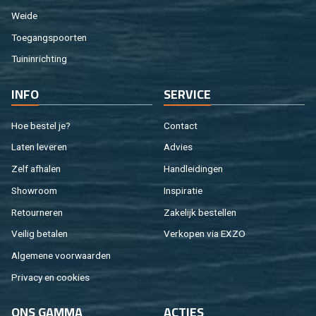
Weide
Toe­gangs­poor­ten
Tuin­in­rich­ting
INFO
SER­VI­CE
Hoe be­stel je?
Con­tact
Laten le­ve­ren
Ad­vies
Zelf af­ha­len
Hand­lei­din­gen
Show­room
In­spi­ra­tie
Re­tour­ne­ren
Za­ke­lijk be­stel­len
Vei­lig be­ta­len
Ver­ko­pen via EXZO
Al­ge­me­ne voor­waar­den
Pri­va­cy en coo­kies
ONS GAMMA
AC­TIES