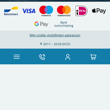
Bank
over­schrij­ving
Mijn coo­kie-in­stel­lin­gen aan­pas­sen
© 2011 - 2026 EXZO