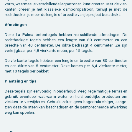
vorm, waar­mee je ver­schil­len­de leg­pa­tro­nen kunt creëren. Met de vier­
kan­ten creëer je het klas­sie­ke dam­bord­pa­troon, ter­wijl je met de
recht­hoe­ken je meer de leng­te of breed­te van je pro­ject be­na­drukt.
Af­me­tin­gen
Deze La Palma be­ton­te­gels heb­ben ver­schil­len­de af­me­tin­gen. De
recht­hoe­ki­ge te­gels heb­ben een leng­te van 80 cen­ti­me­ter en een
breed­te van 40 cen­ti­me­ter. De dikte be­draagt 4 cen­ti­me­ter. Ze zijn
ver­krijg­baar per 4,8 vier­kan­te meter, per 15 te­gels.
De vier­kan­te te­gels heb­ben een leng­te en breed­te van 80 cen­ti­me­ter
en een dikte van 5 cen­ti­me­ter. Deze komen per 6,4 vier­kan­te meter,
met 10 te­gels per pak­ket.
Plaat­sing en tips
Deze te­gels zijn een­vou­dig in on­der­houd. Veeg re­gel­ma­tig je ter­ras en
ge­bruik even­tu­eel wat warm water en huis­hou­de­lij­ke pro­duc­ten om
vlek­ken te ver­wij­de­ren. Ge­bruik zeker geen ho­ge­druk­rei­ni­ger, aan­ge­
zien deze de steen kan be­scha­di­gen en de geïmpreg­neer­de af­wer­king
weg kan spoe­len.