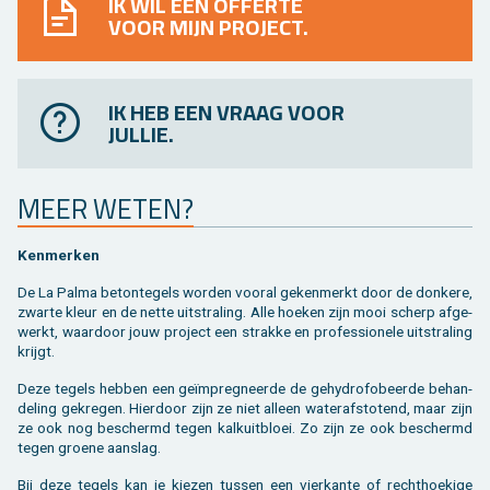
IK WIL EEN OFFERTE
VOOR MIJN PROJECT.
IK HEB EEN VRAAG VOOR
JULLIE.
MEER WETEN?
Ken­mer­ken
De La Palma be­ton­te­gels wor­den voor­al ge­ken­merkt door de don­ke­re,
zwar­te kleur en de nette uit­stra­ling. Alle hoe­ken zijn mooi scherp af­ge­
werkt, waar­door jouw pro­ject een strak­ke en pro­fes­si­o­ne­le uit­stra­ling
krijgt.
Deze te­gels heb­ben een geïmpreg­neer­de de ge­hy­dro­fo­beer­de be­han­
de­ling ge­kre­gen. Hier­door zijn ze niet al­leen wa­ter­af­sto­tend, maar zijn
ze ook nog be­schermd tegen kalkuit­bloei. Zo zijn ze ook be­schermd
tegen groe­ne aan­slag.
Bij deze te­gels kan je kie­zen tus­sen een vier­kan­te of recht­hoe­ki­ge