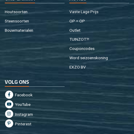
Hout­soor­ten
Vaste Lage Prijs
Steen­soor­ten
OP = OP
Bouw­ma­te­ri­a­len
Out­let
TUIN­ZOT?!
Cou­pon­co­des
Word sei­zoens­ko­ning
EXZO BV
VOLG ONS
Fa­cebook
You­Tu­be
In­st­agram
Pin­te­rest