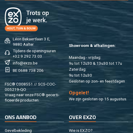
Léon Be­kaert­laan 3 E,
9880 Aal­ter
Show­room & af­ha­lin­gen:
Tij­dens de ope­nings­uren
+32 9 292 73 03
Maan­dag - vrij­dag:
info@​exzo.​be
9u tot 12u30 & 13u30 tot 17u
Za­ter­dag:
BE 0688 738 206
9u tot 12u30
Ge­slo­ten op zon- en feest­da­gen
FSC® C008551 // SCS-COC-
005219-QO
Op­ge­let!
Vraag naar onze FSC® ge­cer­ti­
We zijn ge­slo­ten op 15 au­gus­tus.
fi­ceer­de pro­duc­ten.
ONS AAN­BOD
OVER EXZO
Ge­vel­be­kle­ding
Wie is EXZO?