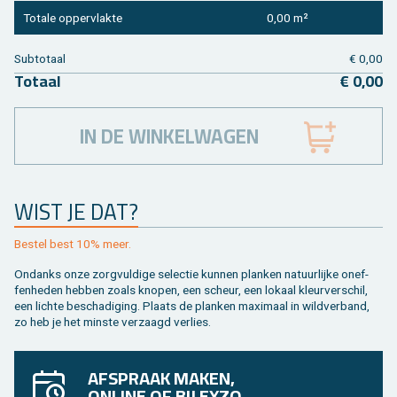
To­ta­le op­per­vlak­te
0,00 m²
Sub­to­taal
€ 0,00
To­taal
€ 0,00
IN DE WINKELWAGEN
WIST JE DAT?
Be­stel best 10% meer.
On­danks onze zorg­vul­di­ge se­lec­tie kun­nen plan­ken na­tuur­lij­ke on­ef­
fen­he­den heb­ben zoals kno­pen, een scheur, een lo­kaal kleur­ver­schil,
een lich­te be­scha­di­ging. Plaats de plan­ken maxi­maal in wild­ver­band,
zo heb je het min­ste ver­zaagd ver­lies.
AFSPRAAK MAKEN,
ONLINE OF BIJ EXZO.