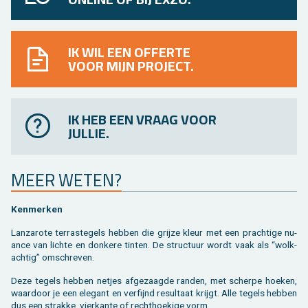
IK WIL EEN OFFERTE
VOOR MIJN PROJECT.
IK HEB EEN VRAAG VOOR
JULLIE.
MEER WETEN?
Ken­mer­ken
Lan­za­ro­te terras­tegels heb­ben die grij­ze kleur met een prach­ti­ge nu­
an­ce van lich­te en don­ke­re tin­ten. De struc­tuur wordt vaak als “wolk­
ach­tig” om­schre­ven.
Deze te­gels heb­ben net­jes af­ge­zaag­de ran­den, met scher­pe hoe­ken,
waar­door je een ele­gant en ver­fijnd re­sul­taat krijgt. Alle te­gels heb­ben
dus een strak­ke, vier­kan­te of recht­hoe­ki­ge vorm.