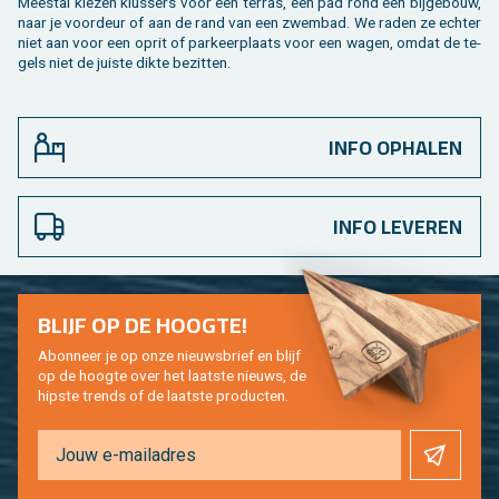
Mee­st­al kie­zen klus­sers voor een ter­ras, een pad rond een bij­ge­bouw,
naar je voor­deur of aan de rand van een zwem­bad. We raden ze ech­ter
niet aan voor een oprit of par­keer­plaats voor een wagen, omdat de te­
gels niet de juis­te dikte be­zit­ten.
INFO OPHALEN
INFO LEVEREN
BLIJF OP DE HOOG­TE!
Abon­neer je op onze nieuws­brief en blijf
op de hoog­te over het laat­ste nieuws, de
hip­s­te trends of de laat­ste pro­duc­ten.