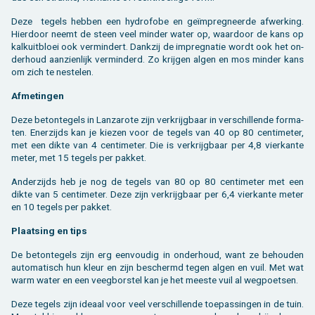
Deze te­gels heb­ben een hy­dro­fo­be en geïmpreg­neer­de af­wer­king.
Hier­door neemt de steen veel min­der water op, waar­door de kans op
kalkuit­bloei ook ver­min­dert. Dank­zij de im­preg­na­tie wordt ook het on­
der­houd aan­zien­lijk ver­min­derd. Zo krij­gen algen en mos min­der kans
om zich te nes­te­len.
Af­me­tin­gen
Deze be­ton­te­gels in Lan­za­ro­te zijn ver­krijg­baar in ver­schil­len­de for­ma­
ten. Ener­zijds kan je kie­zen voor de te­gels van 40 op 80 cen­ti­me­ter,
met een dikte van 4 cen­ti­me­ter. Die is ver­krijg­baar per 4,8 vier­kan­te
meter, met 15 te­gels per pak­ket.
An­der­zijds heb je nog de te­gels van 80 op 80 cen­ti­me­ter met een
dikte van 5 cen­ti­me­ter. Deze zijn ver­krijg­baar per 6,4 vier­kan­te meter
en 10 te­gels per pak­ket.
Plaat­sing en tips
De be­ton­te­gels zijn erg een­vou­dig in on­der­houd, want ze be­hou­den
au­to­ma­tisch hun kleur en zijn be­schermd tegen algen en vuil. Met wat
warm water en een veeg­bor­stel kan je het mees­te vuil al weg­poet­sen.
Deze te­gels zijn ide­aal voor veel ver­schil­len­de toe­pas­sin­gen in de tuin.