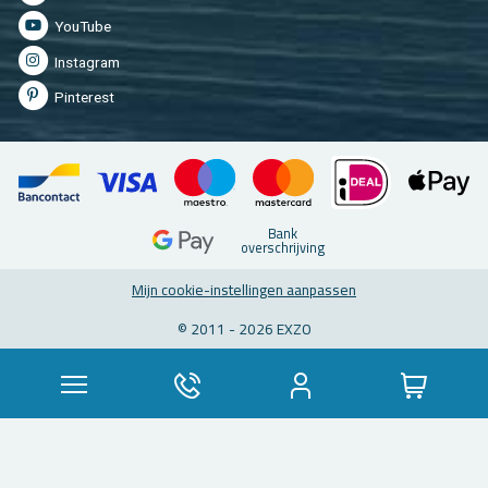
You­Tu­be
In­st­agram
Pin­te­rest
Bank
over­schrij­ving
Mijn coo­kie-in­stel­lin­gen aan­pas­sen
© 2011 - 2026 EXZO