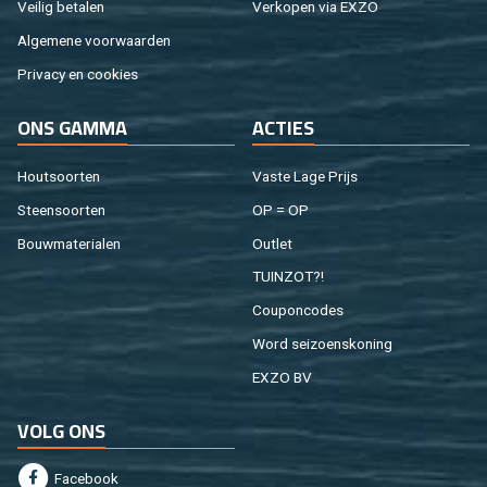
Vei­lig be­ta­len
Ver­ko­pen via EXZO
Al­ge­me­ne voor­waar­den
Pri­va­cy en coo­kies
ONS GAMMA
AC­TIES
Hout­soor­ten
Vaste Lage Prijs
Steen­soor­ten
OP = OP
Bouw­ma­te­ri­a­len
Out­let
TUIN­ZOT?!
Cou­pon­co­des
Word sei­zoens­ko­ning
EXZO BV
VOLG ONS
Fa­cebook