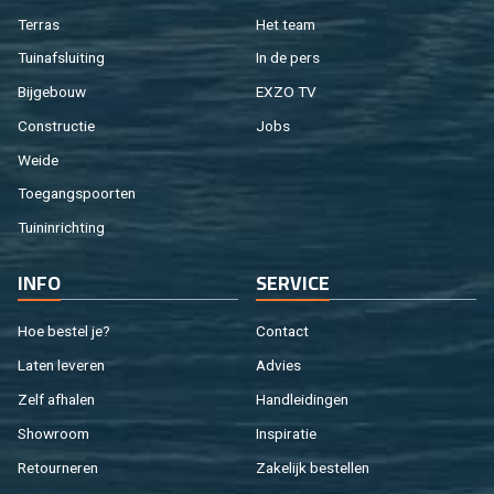
Ter­ras
Het team
Tuin­af­slui­ting
In de pers
Bij­ge­bouw
EXZO TV
Con­struc­tie
Jobs
Weide
Toe­gangs­poor­ten
Tuin­in­rich­ting
INFO
SER­VI­CE
Hoe be­stel je?
Con­tact
Laten le­ve­ren
Ad­vies
Zelf af­ha­len
Hand­lei­din­gen
Show­room
In­spi­ra­tie
Re­tour­ne­ren
Za­ke­lijk be­stel­len