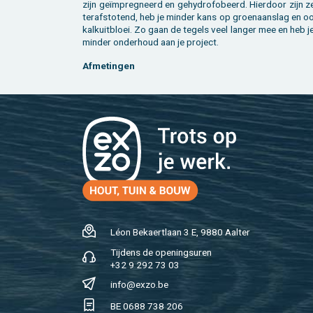
zijn geïmpreg­neerd en ge­hy­dro­fo­beerd. Hier­door zijn 
ter­af­sto­tend, heb je min­der kans op groen­aan­slag en 
kalkuit­bloei. Zo gaan de te­gels veel lan­ger mee en heb 
min­der on­der­houd aan je pro­ject.
Af­me­tin­gen
Léon Be­kaert­laan 3 E, 9880 Aal­ter
Tij­dens de ope­nings­uren
+32 9 292 73 03
info@​exzo.​be
BE 0688 738 206