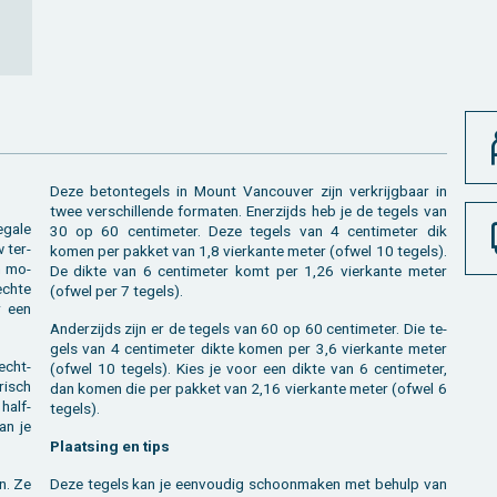
Deze be­ton­te­gels in Mount Van­cou­ver zijn ver­krijg­baar in
twee ver­schil­len­de for­ma­ten. Ener­zijds heb je de te­gels van
egale
30 op 60 cen­ti­me­ter. Deze te­gels van 4 cen­ti­me­ter dik
w ter­
komen per pak­ket van 1,8 vier­kan­te meter (ofwel 10 te­gels).
en mo­
De dikte van 6 cen­ti­me­ter komt per 1,26 vier­kan­te meter
ech­te
(ofwel per 7 te­gels).
r een
An­der­zijds zijn er de te­gels van 60 op 60 cen­ti­me­ter. Die te­
gels van 4 cen­ti­me­ter dikte komen per 3,6 vier­kan­te meter
recht­
(ofwel 10 te­gels). Kies je voor een dikte van 6 cen­ti­me­ter,
trisch
dan komen die per pak­ket van 2,16 vier­kan­te meter (ofwel 6
half­
te­gels).
an je
Plaat­sing en tips
an. Ze
Deze te­gels kan je een­vou­dig schoon­ma­ken met be­hulp van