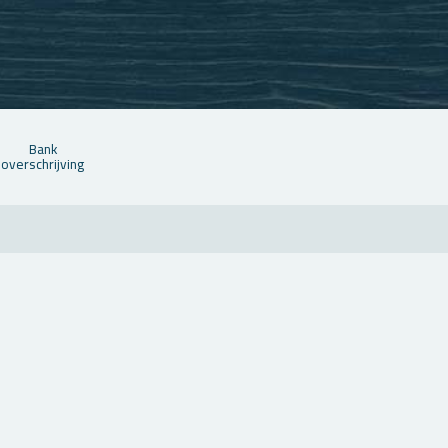
Bank
over­schrij­ving