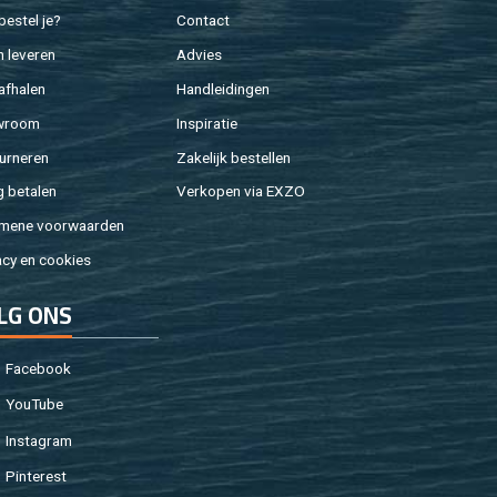
e­stel je?
Con­tact
 le­ve­ren
Ad­vies
af­ha­len
Hand­lei­din­gen
w­room
In­spi­ra­tie
ur­ne­ren
Za­ke­lijk be­stel­len
g be­ta­len
Ver­ko­pen via EXZO
­me­ne voor­waar­den
a­cy en coo­kies
LG ONS
Fa­cebook
You­Tu­be
In­st­agram
Pin­te­rest