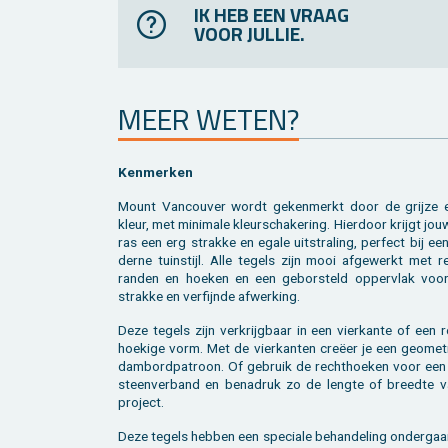
IK HEB EEN VRAAG
VOOR JULLIE.
MEER WETEN?
Ken­mer­ken
Mount Van­cou­ver wordt ge­ken­merkt door de grij­ze 
kleur, met mi­ni­ma­le kleur­scha­ke­ring. Hier­door krijgt jou
ras een erg strak­ke en egale uit­stra­ling, per­fect bij e
der­ne tuin­stijl. Alle te­gels zijn mooi af­ge­werkt met r
ran­den en hoe­ken en een ge­bor­steld op­per­vlak voo
strak­ke en ver­fijn­de af­wer­king.
Deze te­gels zijn ver­krijg­baar in een vier­kan­te of een 
hoe­ki­ge vorm. Met de vier­kan­ten creëer je een ge­o­me­
dam­bord­pa­troon. Of ge­bruik de recht­hoe­ken voor een 
steen­ver­band en be­na­druk zo de leng­te of breed­te v
pro­ject.
Deze te­gels heb­ben een spe­ci­a­le be­han­de­ling on­der­ga