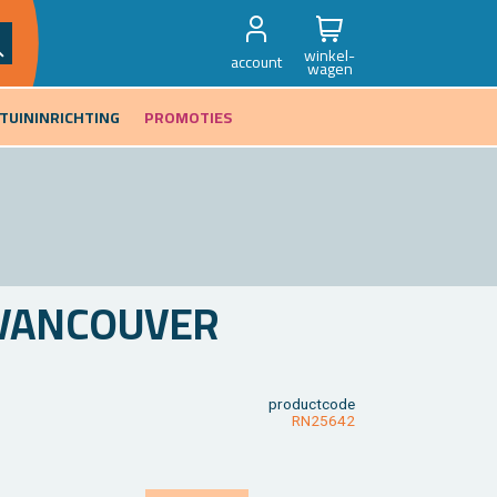
winkel-
account
wagen
TUININRICHTING
PROMOTIES
VAN­COU­VER
product­code
RN25642