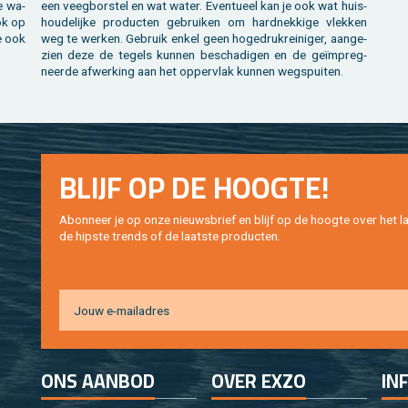
ze wa­
een veeg­bor­stel en wat water. Even­tu­eel kan je ook wat huis­
ook op
hou­de­lij­ke pro­duc­ten ge­brui­ken om hard­nek­ki­ge vlek­ken
je ook
weg te wer­ken. Ge­bruik enkel geen ho­ge­druk­rei­ni­ger, aan­ge­
zien deze de te­gels kun­nen be­scha­di­gen en de geïmpreg­
neer­de af­wer­king aan het op­per­vlak kun­nen weg­spui­ten.
BLIJF OP DE HOOG­TE!
Abon­neer je op onze nieuws­brief en blijf op de hoog­te over het la
de hip­s­te trends of de laat­ste pro­duc­ten.
ONS AAN­BOD
OVER EXZO
IN