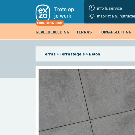
info & service
inspiratie & instructi
GEVELBEKLEDING
TERRAS
TUINAFSLUITING
Terras
>
Terrastegels
>
Beton