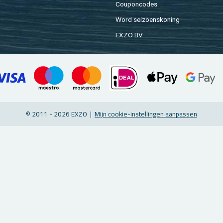
Cou­pon­co­des
Word sei­zoens­ko­ning
EXZO BV
© 2011 - 2026 EXZO |
Mijn coo­kie-in­stel­lin­gen aan­pas­sen