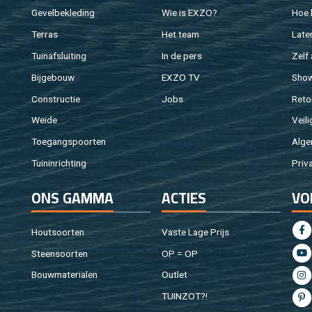
Ge­vel­be­kle­ding
Wie is EXZO?
Hoe b
Ter­ras
Het team
Laten
Tuin­af­slui­ting
In de pers
Zelf 
Bij­ge­bouw
EXZO TV
Sho
Con­struc­tie
Jobs
Re­to
Weide
Vei­li
Toe­gangs­poor­ten
Al­ge
Tuin­in­rich­ting
Pri­v
ONS GAMMA
AC­TIES
VO
Hout­soor­ten
Vaste Lage Prijs
Steen­soor­ten
OP = OP
Bouw­ma­te­ri­a­len
Out­let
TUIN­ZOT?!