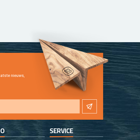
at­ste nieuws,
FO
SER­VI­CE