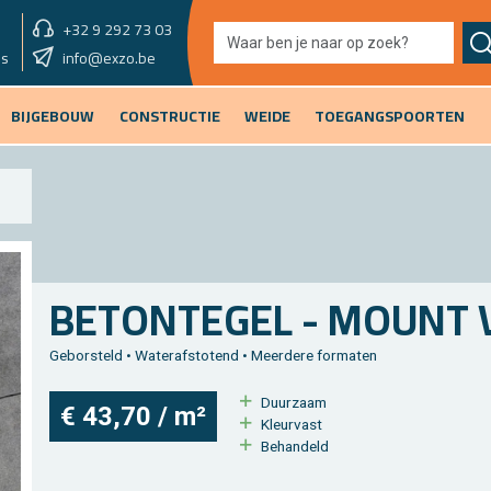
+32 9 292 73 03
showroom morgen
info@exzo.be
9u - 12u30 & 13u30 - 17u
es
BIJGEBOUW
CONSTRUCTIE
WEIDE
TOEGANGSPOORTEN
BE­TON­TE­GEL - MOUNT 
Ge­bor­steld • Wa­ter­af­sto­tend • Meer­de­re for­ma­ten
Duur­zaam
€ 43,70 / m²
Kleur­vast
Be­han­deld