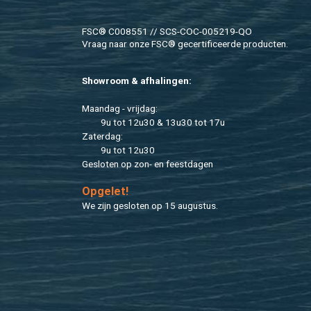
FSC® C008551 // SCS-COC-005219-QO
Vraag naar onze FSC® ge­cer­ti­fi­ceer­de pro­duc­ten.
Show­room & af­ha­lin­gen:
Maan­dag - vrij­dag:
9u tot 12u30 & 13u30 tot 17u
Za­ter­dag:
9u tot 12u30
Ge­slo­ten op zon- en feest­da­gen
Op­ge­let!
We zijn ge­slo­ten op 15 au­gus­tus.