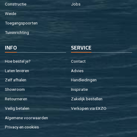
Con­struc­tie
Jobs
Weide
Toe­gangs­poor­ten
Tuin­in­rich­ting
INFO
SER­VI­CE
Hoe be­stel je?
Con­tact
Laten le­ve­ren
Ad­vies
Zelf af­ha­len
Hand­lei­din­gen
Show­room
In­spi­ra­tie
Re­tour­ne­ren
Za­ke­lijk be­stel­len
Vei­lig be­ta­len
Ver­ko­pen via EXZO
Al­ge­me­ne voor­waar­den
Pri­va­cy en coo­kies