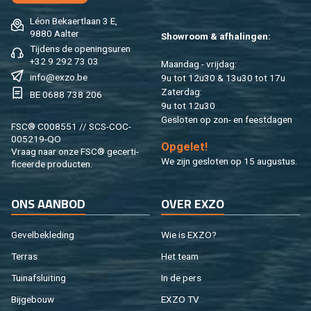
Léon Be­kaert­laan 3 E,
9880 Aal­ter
Show­room & af­ha­lin­gen:
Tij­dens de ope­nings­uren
+32 9 292 73 03
Maan­dag - vrij­dag:
info@​exzo.​be
9u tot 12u30 & 13u30 tot 17u
Za­ter­dag:
BE 0688 738 206
9u tot 12u30
Ge­slo­ten op zon- en feest­da­gen
FSC® C008551 // SCS-COC-
005219-QO
Op­ge­let!
Vraag naar onze FSC® ge­cer­ti­
We zijn ge­slo­ten op 15 au­gus­tus.
fi­ceer­de pro­duc­ten.
ONS AAN­BOD
OVER EXZO
Ge­vel­be­kle­ding
Wie is EXZO?
Ter­ras
Het team
Tuin­af­slui­ting
In de pers
Bij­ge­bouw
EXZO TV