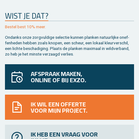
WIST JE DAT?
Be­stel best 10% meer.
On­danks onze zorg­vul­di­ge se­lec­tie kun­nen plan­ken na­tuur­lij­ke on­ef­
fen­he­den heb­ben zoals kno­pen, een scheur, een lo­kaal kleur­ver­schil,
een lich­te be­scha­di­ging. Plaats de plan­ken maxi­maal in wild­ver­band,
zo heb je het min­ste ver­zaagd ver­lies.
AFSPRAAK MAKEN,
ONLINE OF BIJ EXZO.
IK WIL EEN OFFERTE
VOOR MIJN PROJECT.
IK HEB EEN VRAAG VOOR