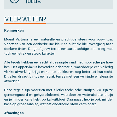
JULLIE.
MEER WETEN?
Ken­mer­ken
Mount Vic­to­ria is een na­tu­rel­le en prach­ti­ge steen voor jouw tuin.
Voor­zien van een don­ker­brui­ne kleur en sub­tie­le kleu­ro­ver­gang naar
don­ke­re tin­ten. Dit geeft jouw ter­ras een aarde-ach­ti­ge uit­stra­ling, met
toch een strak en ste­vig ka­rak­ter.
Alle te­gels heb­ben een recht af­ge­zaag­de rand met mooi scher­pe hoe­
ken. Het op­per­vlak is bo­ven­dien ge­bor­steld, waar­door je een vol­le­dig
vlak­ke af­wer­king krijgt en komen de kleu­ren nog beter tot hun recht.
Dit alles draagt bij tot een strak ter­ras met een ver­fijn­de en ele­gan­te
af­wer­king.
Deze te­gels zijn voor­zien met al­ler­lei tech­ni­sche snuf­jes. Zo zijn ze
geïmpreg­neerd en ge­hy­dro­fo­beerd, waar­door ze wa­ter­af­sto­tend zijn
en je min­der kans hebt op kalkuit­bloei. Daar­naast heb je ook min­der
kans op groen­aan­slag, wat het on­der­houd sterk ver­min­dert.
Af­me­tin­gen