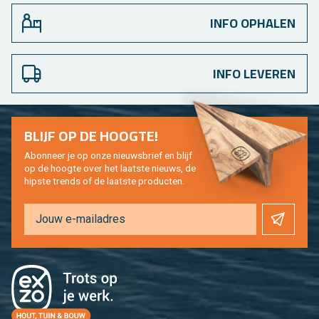
INFO OPHALEN
INFO LEVEREN
BLIJF OP DE HOOG­TE!
Abon­neer je op onze nieuws­brief en blijf
op de hoog­te over het laat­ste nieuws, de
hip­s­te trends of de laat­ste pro­duc­ten.