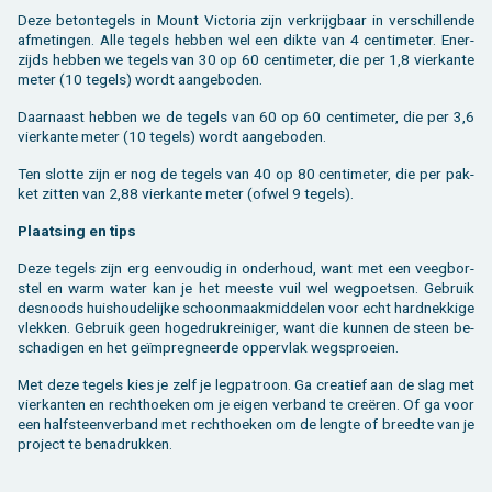
Deze be­ton­te­gels in Mount Vic­to­ria zijn ver­krijg­baar in ver­schil­len­de
af­me­tin­gen. Alle te­gels heb­ben wel een dikte van 4 cen­ti­me­ter. Ener­
zijds heb­ben we te­gels van 30 op 60 cen­ti­me­ter, die per 1,8 vier­kan­te
meter (10 te­gels) wordt aan­ge­bo­den.
Daar­naast heb­ben we de te­gels van 60 op 60 cen­ti­me­ter, die per 3,6
vier­kan­te meter (10 te­gels) wordt aan­ge­bo­den.
Ten slot­te zijn er nog de te­gels van 40 op 80 cen­ti­me­ter, die per pak­
ket zit­ten van 2,88 vier­kan­te meter (ofwel 9 te­gels).
Plaat­sing en tips
Deze te­gels zijn erg een­vou­dig in on­der­houd, want met een veeg­bor­
stel en warm water kan je het mees­te vuil wel weg­poet­sen. Ge­bruik
des­noods huis­hou­de­lij­ke schoon­maak­mid­de­len voor echt hard­nek­ki­ge
vlek­ken. Ge­bruik geen ho­ge­druk­rei­ni­ger, want die kun­nen de steen be­
scha­di­gen en het geïmpreg­neer­de op­per­vlak weg­sproei­en.
Met deze te­gels kies je zelf je leg­pa­troon. Ga cre­a­tief aan de slag met
vier­kan­ten en recht­hoe­ken om je eigen ver­band te creëren. Of ga voor
een half­steen­ver­band met recht­hoe­ken om de leng­te of breed­te van je
pro­ject te be­na­druk­ken.