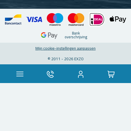
Bank
over­schrij­ving
Mijn coo­kie-in­stel­lin­gen aan­pas­sen
© 2011 - 2026 EXZO