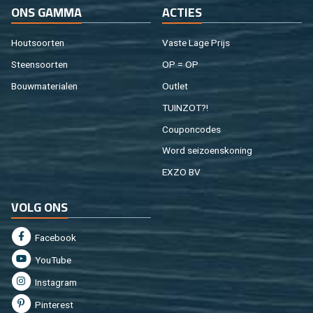
ONS GAMMA
AC­TIES
Hout­soor­ten
Vaste Lage Prijs
Steen­soor­ten
OP = OP
Bouw­ma­te­ri­a­len
Out­let
TUIN­ZOT?!
Cou­pon­co­des
Word sei­zoens­ko­ning
EXZO BV
VOLG ONS
Fa­cebook
You­Tu­be
In­st­agram
Pin­te­rest