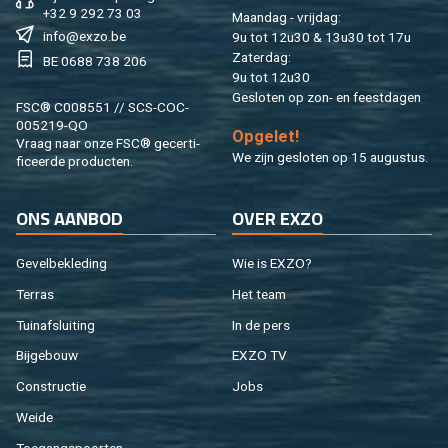
+32 9 292 73 03
Maan­dag - vrij­dag:
info@​exzo.​be
9u tot 12u30 & 13u30 tot 17u
Za­ter­dag:
BE 0688 738 206
9u tot 12u30
Ge­slo­ten op zon- en feest­da­gen
FSC® C008551 // SCS-COC-
005219-QO
Op­ge­let!
Vraag naar onze FSC® ge­cer­ti­
We zijn ge­slo­ten op 15 au­gus­tus.
fi­ceer­de pro­duc­ten.
ONS AAN­BOD
OVER EXZO
Ge­vel­be­kle­ding
Wie is EXZO?
Ter­ras
Het team
Tuin­af­slui­ting
In de pers
Bij­ge­bouw
EXZO TV
Con­struc­tie
Jobs
Weide
Toe­gangs­poor­ten