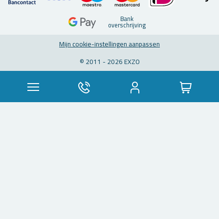
Bank
over­schrij­ving
Mijn coo­kie-in­stel­lin­gen aan­pas­sen
© 2011 - 2026 EXZO