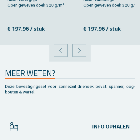
Open ge­we­ven doek 320 g/m²
Open ge­we­ven doek 320 g/m
€ 197,96 / stuk
€ 197,96 / stuk
VORIGE
VOLGENDE
MEER WETEN?
Deze be­ves­ti­gings­set voor zon­ne­zeil drie­hoek bevat: span­ner, oog­
bou­ten & war­tel.
INFO OPHALEN