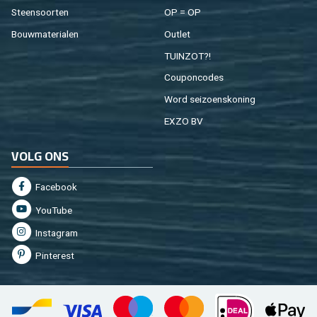
Steen­soor­ten
OP = OP
Bouw­ma­te­ri­a­len
Out­let
TUIN­ZOT?!
Cou­pon­co­des
Word sei­zoens­ko­ning
EXZO BV
VOLG ONS
Fa­cebook
You­Tu­be
In­st­agram
Pin­te­rest