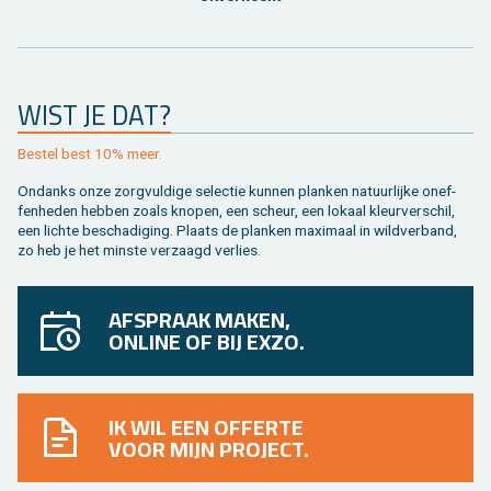
WIST JE DAT?
Be­stel best 10% meer.
On­danks onze zorg­vul­di­ge se­lec­tie kun­nen plan­ken na­tuur­lij­ke on­ef­
fen­he­den heb­ben zoals kno­pen, een scheur, een lo­kaal kleur­ver­schil,
een lich­te be­scha­di­ging. Plaats de plan­ken maxi­maal in wild­ver­band,
zo heb je het min­ste ver­zaagd ver­lies.
AFSPRAAK MAKEN,
ONLINE OF BIJ EXZO.
IK WIL EEN OFFERTE
VOOR MIJN PROJECT.