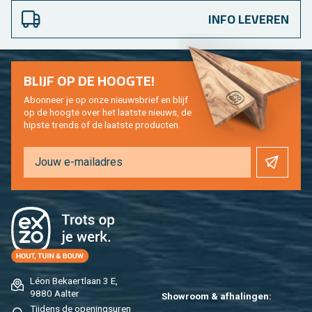
INFO LEVEREN
BLIJF OP DE HOOG­TE!
Abon­neer je op onze nieuws­brief en blijf
op de hoog­te over het laat­ste nieuws, de
hip­s­te trends of de laat­ste pro­duc­ten.
Léon Be­kaert­laan 3 E,
9880 Aal­ter
Show­room & af­ha­lin­gen:
Tij­dens de ope­nings­uren