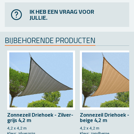
IK HEB EEN VRAAG VOOR
JULLIE.
BIJ­BE­HO­REN­DE PRO­DUC­TEN
Zon­ne­zeil Drie­hoek - Zil­ver­
Zon­ne­zeil Drie­hoek - 
grijs 4,2 m
bei­ge 4,2 m
4,2 x 4,2 m
4,2 x 4,2 m
Kleur: zil­ver­grijs
Kleur: zand­bei­ge