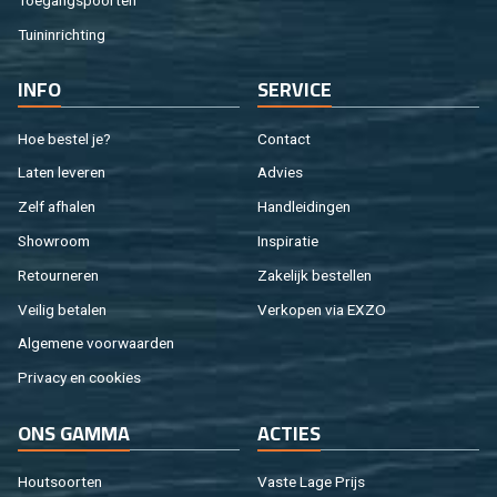
Tuin­in­rich­ting
INFO
SER­VI­CE
Hoe be­stel je?
Con­tact
Laten le­ve­ren
Ad­vies
Zelf af­ha­len
Hand­lei­din­gen
Show­room
In­spi­ra­tie
Re­tour­ne­ren
Za­ke­lijk be­stel­len
Vei­lig be­ta­len
Ver­ko­pen via EXZO
Al­ge­me­ne voor­waar­den
Pri­va­cy en coo­kies
ONS GAMMA
AC­TIES
Hout­soor­ten
Vaste Lage Prijs