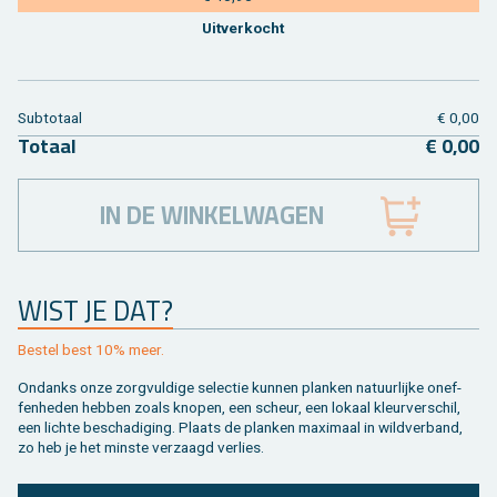
Uit­ver­kocht
Sub­to­taal
€ 0,00
To­taal
€ 0,00
IN DE WINKELWAGEN
WIST JE DAT?
Be­stel best 10% meer.
On­danks onze zorg­vul­di­ge se­lec­tie kun­nen plan­ken na­tuur­lij­ke on­ef­
fen­he­den heb­ben zoals kno­pen, een scheur, een lo­kaal kleur­ver­schil,
een lich­te be­scha­di­ging. Plaats de plan­ken maxi­maal in wild­ver­band,
zo heb je het min­ste ver­zaagd ver­lies.