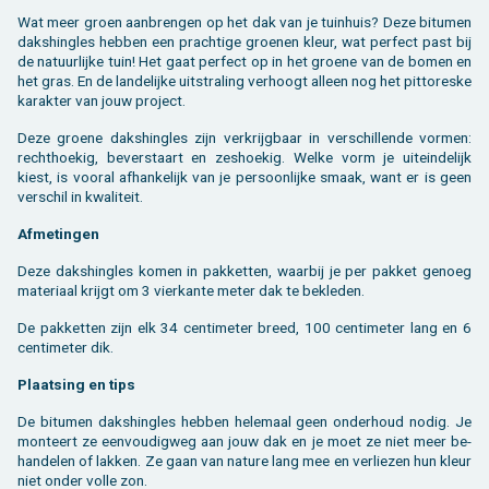
Wat meer groen aan­bren­gen op het dak van je tuin­huis? Deze bi­tu­men
daks­hingles heb­ben een prach­ti­ge groe­nen kleur, wat per­fect past bij
de na­tuur­lij­ke tuin! Het gaat per­fect op in het groe­ne van de bomen en
het gras. En de lan­de­lij­ke uit­stra­ling ver­hoogt al­leen nog het pit­to­res­ke
ka­rak­ter van jouw pro­ject.
Deze groe­ne daks­hingles zijn ver­krijg­baar in ver­schil­len­de vor­men:
recht­hoe­kig, be­ver­staart en zes­hoe­kig. Welke vorm je uit­ein­de­lijk
kiest, is voor­al af­han­ke­lijk van je per­soon­lij­ke smaak, want er is geen
ver­schil in kwa­li­teit.
Af­me­tin­gen
Deze daks­hingles komen in pak­ket­ten, waar­bij je per pak­ket ge­noeg
ma­te­ri­aal krijgt om 3 vier­kan­te meter dak te be­kle­den.
De pak­ket­ten zijn elk 34 cen­ti­me­ter breed, 100 cen­ti­me­ter lang en 6
cen­ti­me­ter dik.
Plaat­sing en tips
De bi­tu­men daks­hingles heb­ben he­le­maal geen on­der­houd nodig. Je
mon­teert ze een­vou­dig­weg aan jouw dak en je moet ze niet meer be­
han­de­len of lak­ken. Ze gaan van na­tu­re lang mee en ver­lie­zen hun kleur
niet onder volle zon.