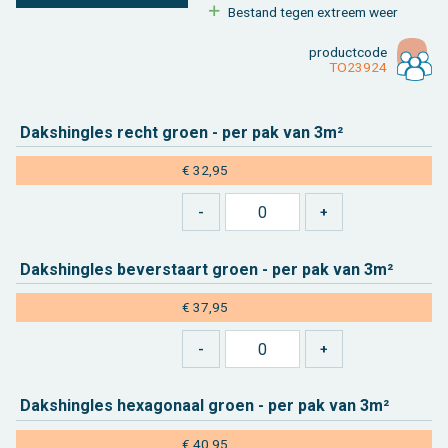
Be­stand tegen ex­treem weer
product­code
TO23924
Daks­hingles recht groen - per pak van 3m²
€ 32,95
Daks­hingles be­ver­staart groen - per pak van 3m²
€ 37,95
Daks­hingles hexa­go­naal groen - per pak van 3m²
€ 40,95