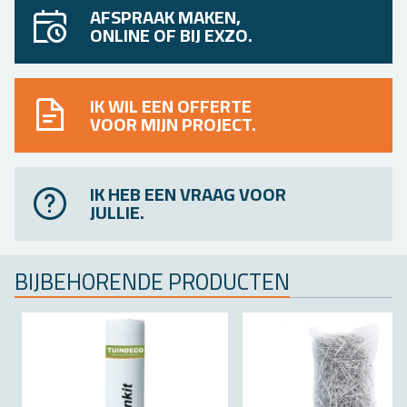
AFSPRAAK MAKEN,
ONLINE OF BIJ EXZO.
IK WIL EEN OFFERTE
VOOR MIJN PROJECT.
IK HEB EEN VRAAG VOOR
JULLIE.
BIJ­BE­HO­REN­DE PRO­DUC­TEN