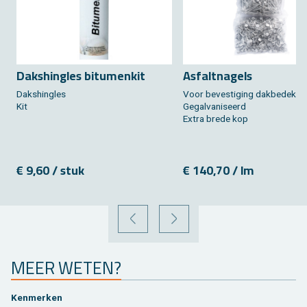
Daks­hingles bi­tu­men­kit
As­falt­na­gels
Daks­hingles
Voor be­ves­ti­ging dak­be­dek­ki
Kit
Ge­gal­va­ni­seerd
Extra brede kop
€ 9,60 / stuk
€ 140,70 / lm
VORIGE
VOLGENDE
MEER WETEN?
Ken­mer­ken