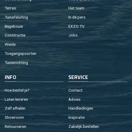
Ter­ras
Het team
Tuin­af­slui­ting
In de pers
Bij­ge­bouw
EXZO TV
Con­struc­tie
Jobs
Weide
Toe­gangs­poor­ten
Tuin­in­rich­ting
INFO
SER­VI­CE
Hoe be­stel je?
Con­tact
Laten le­ve­ren
Ad­vies
Zelf af­ha­len
Hand­lei­din­gen
Show­room
In­spi­ra­tie
Re­tour­ne­ren
Za­ke­lijk be­stel­len