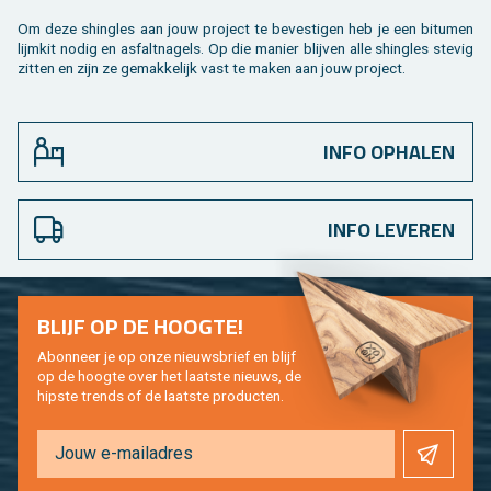
Om deze shingles aan jouw pro­ject te be­ves­ti­gen heb je een bi­tu­men
lijm­kit nodig en as­falt­na­gels. Op die ma­nier blij­ven alle shingles ste­vig
zit­ten en zijn ze ge­mak­ke­lijk vast te maken aan jouw pro­ject.
INFO OPHALEN
INFO LEVEREN
BLIJF OP DE HOOG­TE!
Abon­neer je op onze nieuws­brief en blijf
op de hoog­te over het laat­ste nieuws, de
hip­s­te trends of de laat­ste pro­duc­ten.