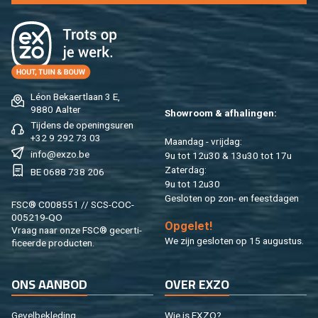
Léon Be­kaert­laan 3 E,
9880 Aal­ter
Show­room & af­ha­lin­gen:
Tij­dens de ope­nings­uren
+32 9 292 73 03
Maan­dag - vrij­dag:
info@​exzo.​be
9u tot 12u30 & 13u30 tot 17u
Za­ter­dag:
BE 0688 738 206
9u tot 12u30
Ge­slo­ten op zon- en feest­da­gen
FSC® C008551 // SCS-COC-
005219-QO
Op­ge­let!
Vraag naar onze FSC® ge­cer­ti­
We zijn ge­slo­ten op 15 au­gus­tus.
fi­ceer­de pro­duc­ten.
ONS AAN­BOD
OVER EXZO
Ge­vel­be­kle­ding
Wie is EXZO?