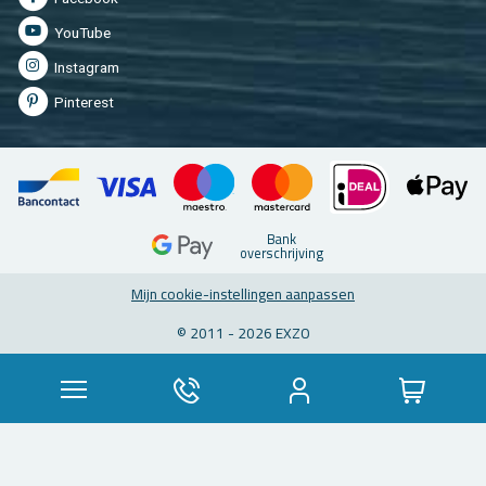
You­Tu­be
In­st­agram
Pin­te­rest
Bank
over­schrij­ving
Mijn coo­kie-in­stel­lin­gen aan­pas­sen
© 2011 - 2026 EXZO