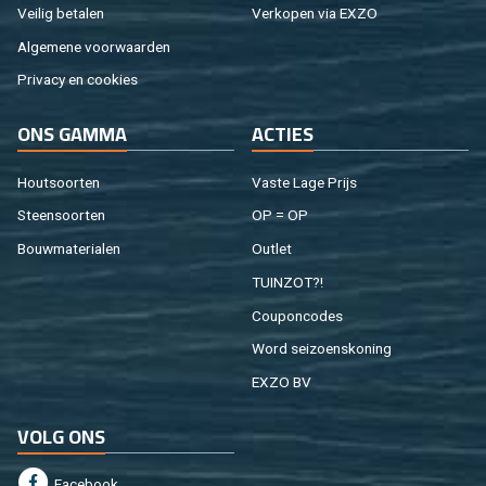
Vei­lig be­ta­len
Ver­ko­pen via EXZO
Al­ge­me­ne voor­waar­den
Pri­va­cy en coo­kies
ONS GAMMA
AC­TIES
Hout­soor­ten
Vaste Lage Prijs
Steen­soor­ten
OP = OP
Bouw­ma­te­ri­a­len
Out­let
TUIN­ZOT?!
Cou­pon­co­des
Word sei­zoens­ko­ning
EXZO BV
VOLG ONS
Fa­cebook