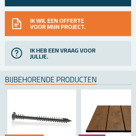
IK WIL EEN OFFERTE
VOOR MIJN PROJECT.
IK HEB EEN VRAAG VOOR
JULLIE.
BIJ­BE­HO­REN­DE PRO­DUC­TEN