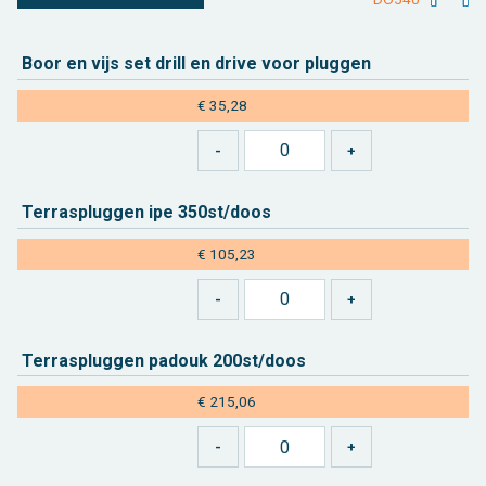
Boor en vijs set drill en drive voor plug­gen
€ 35,28
Ter­ras­plug­gen ipe 350st/doos
€ 105,23
Ter­ras­plug­gen pa­douk 200st/doos
€ 215,06