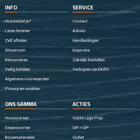
INFO
SER­VI­CE
Hoe be­stel je?
Con­tact
Laten le­ve­ren
Ad­vies
Zelf af­ha­len
Hand­lei­din­gen
Show­room
In­spi­ra­tie
Re­tour­ne­ren
Za­ke­lijk be­stel­len
Vei­lig be­ta­len
Ver­ko­pen via EXZO
Al­ge­me­ne voor­waar­den
Pri­va­cy en coo­kies
ONS GAMMA
AC­TIES
Hout­soor­ten
Vaste Lage Prijs
Steen­soor­ten
OP = OP
Bouw­ma­te­ri­a­len
Out­let