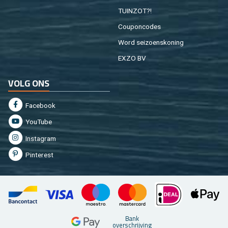
TUIN­ZOT?!
Cou­pon­co­des
Word sei­zoens­ko­ning
EXZO BV
VOLG ONS
Fa­cebook
You­Tu­be
In­st­agram
Pin­te­rest
Bank
over­schrij­ving