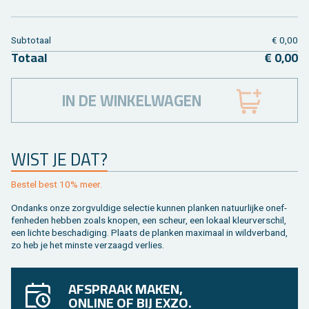
Sub­to­taal
€ 0,00
To­taal
€ 0,00
IN DE WINKELWAGEN
WIST JE DAT?
Be­stel best 10% meer.
On­danks onze zorg­vul­di­ge se­lec­tie kun­nen plan­ken na­tuur­lij­ke on­ef­
fen­he­den heb­ben zoals kno­pen, een scheur, een lo­kaal kleur­ver­schil,
een lich­te be­scha­di­ging. Plaats de plan­ken maxi­maal in wild­ver­band,
zo heb je het min­ste ver­zaagd ver­lies.
AFSPRAAK MAKEN,
ONLINE OF BIJ EXZO.