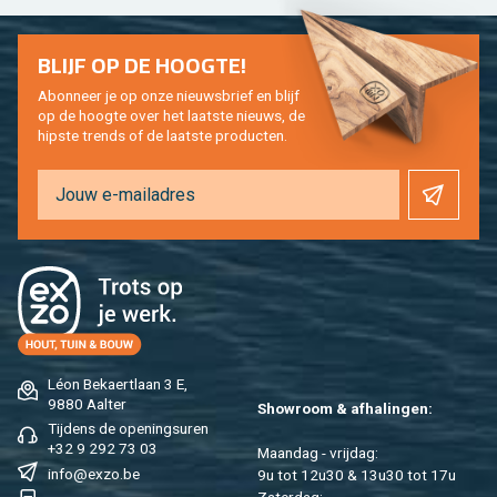
BLIJF OP DE HOOG­TE!
Abon­neer je op onze nieuws­brief en blijf
op de hoog­te over het laat­ste nieuws, de
hip­s­te trends of de laat­ste pro­duc­ten.
Léon Be­kaert­laan 3 E,
9880 Aal­ter
Show­room & af­ha­lin­gen:
Tij­dens de ope­nings­uren
+32 9 292 73 03
Maan­dag - vrij­dag:
info@​exzo.​be
9u tot 12u30 & 13u30 tot 17u