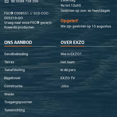
Za­ter­dag:
BE 0688 738 206
9u tot 12u30
Ge­slo­ten op zon- en feest­da­gen
FSC® C008551 // SCS-COC-
005219-QO
Op­ge­let!
Vraag naar onze FSC® ge­cer­ti­
We zijn ge­slo­ten op 15 au­gus­tus.
fi­ceer­de pro­duc­ten.
ONS AAN­BOD
OVER EXZO
Ge­vel­be­kle­ding
Wie is EXZO?
Ter­ras
Het team
Tuin­af­slui­ting
In de pers
Bij­ge­bouw
EXZO TV
Con­struc­tie
Jobs
Weide
Toe­gangs­poor­ten
Tuin­in­rich­ting