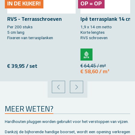
IN DE KIJ­KER!
OP = OP
RVS - Ter­ras­schroe­ven
Ipé ter­ras­plank 14 cm
Per 200 stuks
1,9 x 14 cm netto
5 cm lang
Korte leng­tes
Fixe­ren van terras­planken
RVS schroe­ven
€ 39,95 / set
€ 64,45 / m²
€ 58,60 / m²
VORIGE
VOLGENDE
MEER WETEN?
Hard­hou­ten plug­gen wor­den ge­bruikt voor het ver­stop­pen van vij­zen.
Dank­zij de bij­ho­ren­de han­di­ge boor­set, wordt een ope­ning ver­kre­gen