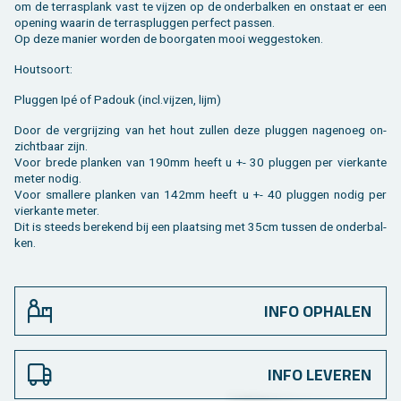
om de ter­ras­plank vast te vij­zen op de on­der­bal­ken en on­staat er een
ope­ning waar­in de ter­ras­plug­gen per­fect pas­sen.
Op deze ma­nier wor­den de boor­ga­ten mooi weg­ge­sto­ken.
Hout­soort:
Plug­gen Ipé of Pa­douk (incl.​vijzen, lijm)
Door de ver­grij­zing van het hout zul­len deze plug­gen na­ge­noeg on­
zicht­baar zijn.
Voor brede plan­ken van 190mm heeft u +- 30 plug­gen per vier­kan­te
meter nodig.
Voor smal­le­re plan­ken van 142mm heeft u +- 40 plug­gen nodig per
vier­kan­te meter.
Dit is steeds be­re­kend bij een plaat­sing met 35cm tus­sen de on­der­bal­
ken.
INFO OPHALEN
INFO LEVEREN