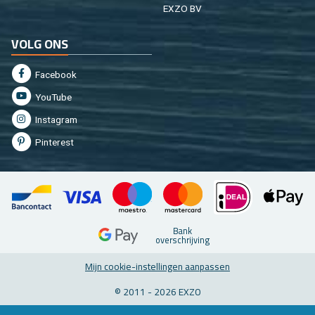
EXZO BV
VOLG ONS
Fa­cebook
You­Tu­be
In­st­agram
Pin­te­rest
Bank
over­schrij­ving
Mijn coo­kie-in­stel­lin­gen aan­pas­sen
© 2011 - 2026 EXZO