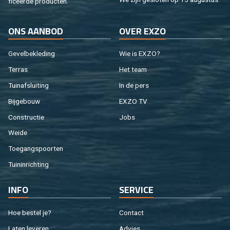
fi­ceer­de pro­duc­ten.
ONS AAN­BOD
OVER EXZO
Ge­vel­be­kle­ding
Wie is EXZO?
Ter­ras
Het team
Tuin­af­slui­ting
In de pers
Bij­ge­bouw
EXZO TV
Con­struc­tie
Jobs
Weide
Toe­gangs­poor­ten
Tuin­in­rich­ting
INFO
SER­VI­CE
Hoe be­stel je?
Con­tact
Laten le­ve­ren
Ad­vies