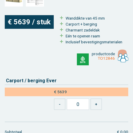
Wand­dik­te van 45 mm
€ 5639 / stuk
Car­port + ber­ging
Char­mant za­del­dak
Eén te ope­nen raam
In­clu­sief be­ves­ti­gings­ma­te­ri­a­len
product­code
TO12846
Car­port / ber­ging Ever
€ 5639
Sub­to­taal
€ 0,00