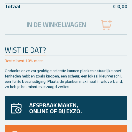
To­taal
€ 0,00
IN DE WINKELWAGEN
WIST JE DAT?
Be­stel best 10% meer.
On­danks onze zorg­vul­di­ge se­lec­tie kun­nen plan­ken na­tuur­lij­ke on­ef­
fen­he­den heb­ben zoals kno­pen, een scheur, een lo­kaal kleur­ver­schil,
een lich­te be­scha­di­ging. Plaats de plan­ken maxi­maal in wild­ver­band,
zo heb je het min­ste ver­zaagd ver­lies.
AFSPRAAK MAKEN,
ONLINE OF BIJ EXZO.