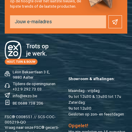
op de hoog­te over het laat­ste nieuws, de
hip­s­te trends of de laat­ste pro­duc­ten.
Léon Be­kaert­laan 3 E,
9880 Aal­ter
Show­room & af­ha­lin­gen:
Tij­dens de ope­nings­uren
+32 9 292 73 03
Maan­dag - vrij­dag:
info@​exzo.​be
9u tot 12u30 & 13u30 tot 17u
Za­ter­dag:
BE 0688 738 206
9u tot 12u30
Ge­slo­ten op zon- en feest­da­gen
FSC® C008551 // SCS-COC-
005219-QO
Op­ge­let!
Vraag naar onze FSC® ge­cer­ti­
We zijn ge­slo­ten op 15 au­gus­tus.