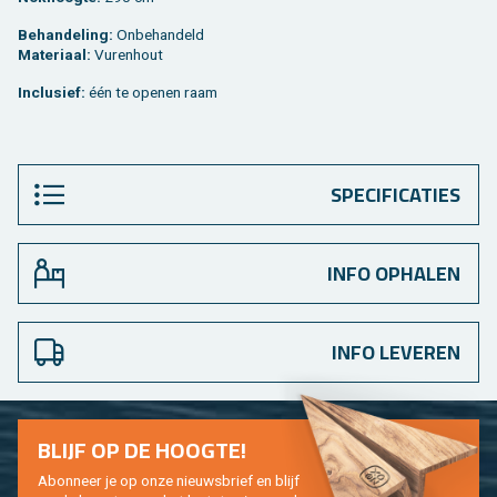
Be­han­de­ling:
On­be­han­deld
Ma­te­ri­aal:
Vu­ren­hout
In­clu­sief:
één te ope­nen raam
SPECIFICATIES
INFO OPHALEN
INFO LEVEREN
BLIJF OP DE HOOG­TE!
Abon­neer je op onze nieuws­brief en blijf