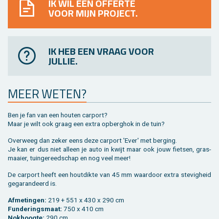
IK WIL EEN OFFERTE
VOOR MIJN PROJECT.
IK HEB EEN VRAAG VOOR
JULLIE.
MEER WETEN?
Ben je fan van een hou­ten car­port?
Maar je wilt ook graag een extra op­berg­hok in de tuin?
Over­weeg dan zeker eens deze car­port 'Ever' met ber­ging.
Je kan er dus niet al­leen je auto in kwijt maar ook jouw fiet­sen, gras­
maai­er, tuin­ge­reed­schap en nog veel meer!
De car­port heeft een hout­dik­te van 45 mm waar­door extra ste­vig­heid
ge­ga­ran­deerd is.
Af­me­tin­gen:
219 + 551 x 430 x 290 cm
Fun­de­rings­maat:
750 x 410 cm
Nok­hoog­te:
290 cm