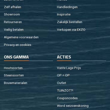
Zelf af­ha­len
Hand­lei­din­gen
Show­room
In­spi­ra­tie
Re­tour­ne­ren
Za­ke­lijk be­stel­len
Vei­lig be­ta­len
Ver­ko­pen via EXZO
Al­ge­me­ne voor­waar­den
Pri­va­cy en coo­kies
ONS GAMMA
AC­TIES
Hout­soor­ten
Vaste Lage Prijs
Steen­soor­ten
OP = OP
Bouw­ma­te­ri­a­len
Out­let
TUIN­ZOT?!
Cou­pon­co­des
Word sei­zoens­ko­ning