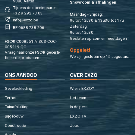
9880 Aal­ter
Show­room & af­ha­lin­gen:
Tij­dens de ope­nings­uren
+32 9 292 73 03
Maan­dag - vrij­dag:
info@​exzo.​be
9u tot 12u30 & 13u30 tot 17u
Za­ter­dag:
BE 0688 738 206
9u tot 12u30
Ge­slo­ten op zon- en feest­da­gen
FSC® C008551 // SCS-COC-
005219-QO
Op­ge­let!
Vraag naar onze FSC® ge­cer­ti­
We zijn ge­slo­ten op 15 au­gus­tus.
fi­ceer­de pro­duc­ten.
ONS AAN­BOD
OVER EXZO
Ge­vel­be­kle­ding
Wie is EXZO?
Ter­ras
Het team
Tuin­af­slui­ting
In de pers
Bij­ge­bouw
EXZO TV
Con­struc­tie
Jobs
Weide