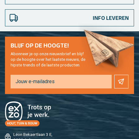
INFO LEVEREN
BLIJF OP DE HOOG­TE!
Abon­neer je op onze nieuws­brief en blijf
op de hoog­te over het laat­ste nieuws, de
hip­s­te trends of de laat­ste pro­duc­ten.
Léon Be­kaert­laan 3 E,