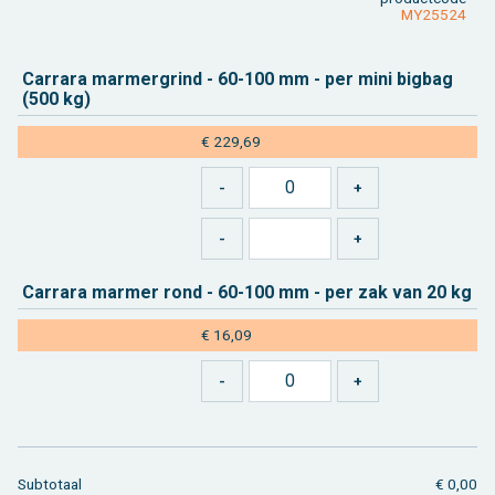
MY25524
Car­ra­ra mar­mer­grind - 60-100 mm - per mini big­bag
(500 kg)
€ 229,69
Car­ra­ra mar­mer rond - 60-100 mm - per zak van 20 kg
€ 16,09
Sub­to­taal
€ 0,00