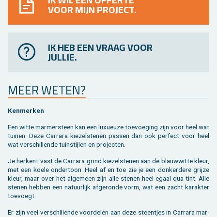
IK WIL EEN OFFERTE
VOOR MIJN PROJECT.
IK HEB EEN VRAAG VOOR
JULLIE.
MEER WETEN?
Ken­mer­ken
Een witte mar­mer­steen kan een luxu­eu­ze toe­voe­ging zijn voor heel wat
tui­nen. Deze Car­ra­ra kie­zel­ste­nen pas­sen dan ook per­fect voor heel
wat ver­schil­len­de tuin­stij­len en pro­jec­ten.
Je her­kent vast de Car­ra­ra grind kie­zel­ste­nen aan de blauw­wit­te kleur,
met een koele on­der­toon. Heel af en toe zie je een don­ker­de­re grij­ze
kleur, maar over het al­ge­meen zijn alle ste­nen heel egaal qua tint. Alle
ste­nen heb­ben een na­tuur­lijk af­ge­ron­de vorm, wat een zacht ka­rak­ter
toe­voegt.
Er zijn veel ver­schil­len­de voor­de­len aan deze steen­tjes in Car­ra­ra mar­