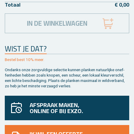
To­taal
€ 0,00
IN DE WINKELWAGEN
WIST JE DAT?
Be­stel best 10% meer.
On­danks onze zorg­vul­di­ge se­lec­tie kun­nen plan­ken na­tuur­lij­ke on­ef­
fen­he­den heb­ben zoals kno­pen, een scheur, een lo­kaal kleur­ver­schil,
een lich­te be­scha­di­ging. Plaats de plan­ken maxi­maal in wild­ver­band,
zo heb je het min­ste ver­zaagd ver­lies.
AFSPRAAK MAKEN,
ONLINE OF BIJ EXZO.