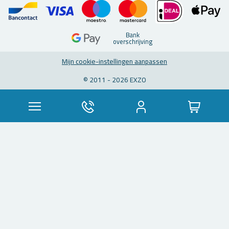
Bank
over­schrij­ving
Mijn coo­kie-in­stel­lin­gen aan­pas­sen
© 2011 - 2026 EXZO