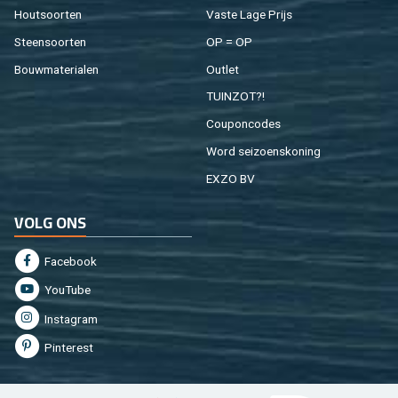
Hout­soor­ten
Vaste Lage Prijs
Steen­soor­ten
OP = OP
Bouw­ma­te­ri­a­len
Out­let
TUIN­ZOT?!
Cou­pon­co­des
Word sei­zoens­ko­ning
EXZO BV
VOLG ONS
Fa­cebook
You­Tu­be
In­st­agram
Pin­te­rest