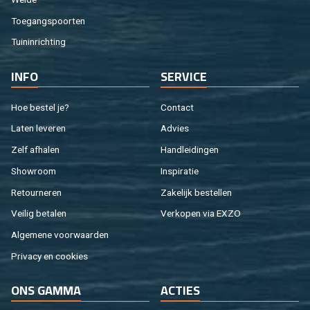
Toe­gangs­poor­ten
Tuin­in­rich­ting
INFO
SER­VI­CE
Hoe be­stel je?
Con­tact
Laten le­ve­ren
Ad­vies
Zelf af­ha­len
Hand­lei­din­gen
Show­room
In­spi­ra­tie
Re­tour­ne­ren
Za­ke­lijk be­stel­len
Vei­lig be­ta­len
Ver­ko­pen via EXZO
Al­ge­me­ne voor­waar­den
Pri­va­cy en coo­kies
ONS GAMMA
AC­TIES