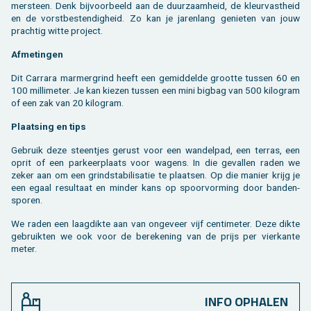
mer­steen. Denk bij­voor­beeld aan de duur­zaam­heid, de kleur­vast­heid
en de vorst­be­sten­dig­heid. Zo kan je ja­ren­lang ge­nie­ten van jouw
prach­tig witte pro­ject.
Af­me­tin­gen
Dit Car­ra­ra mar­mer­grind heeft een ge­mid­del­de groot­te tus­sen 60 en
100 mil­li­me­ter. Je kan kie­zen tus­sen een mini big­bag van 500 ki­lo­gram
of een zak van 20 ki­lo­gram.
Plaat­sing en tips
Ge­bruik deze steen­tjes ge­rust voor een wan­del­pad, een ter­ras, een
oprit of een par­keer­plaats voor wa­gens. In die ge­val­len raden we
zeker aan om een grindsta­bi­li­sa­tie te plaat­sen. Op die ma­nier krijg je
een egaal re­sul­taat en min­der kans op spoor­vor­ming door ban­den­
spo­ren.
We raden een laag­dik­te aan van on­ge­veer vijf cen­ti­me­ter. Deze dikte
ge­bruik­ten we ook voor de be­re­ke­ning van de prijs per vier­kan­te
meter.
INFO OPHALEN