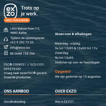
Léon Be­kaert­laan 3 E,
9880 Aal­ter
Show­room & af­ha­lin­gen:
Tij­dens de ope­nings­uren
+32 9 292 73 03
Maan­dag - vrij­dag:
info@​exzo.​be
9u tot 12u30 & 13u30 tot 17u
Za­ter­dag:
BE 0688 738 206
9u tot 12u30
Ge­slo­ten op zon- en feest­da­gen
FSC® C008551 // SCS-COC-
005219-QO
Op­ge­let!
Vraag naar onze FSC® ge­cer­ti­
We zijn ge­slo­ten op 15 au­gus­tus.
fi­ceer­de pro­duc­ten.
ONS AAN­BOD
OVER EXZO
Ge­vel­be­kle­ding
Wie is EXZO?