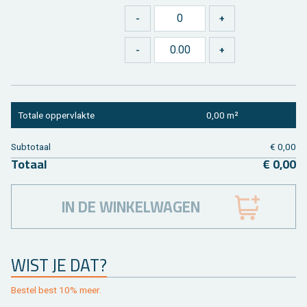
To­ta­le op­per­vlak­te
0,00 m²
Sub­to­taal
€ 0,00
To­taal
€ 0,00
IN DE WINKELWAGEN
WIST JE DAT?
Be­stel best 10% meer.