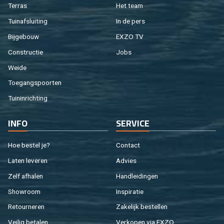
Ter­ras
Het team
Tuin­af­slui­ting
In de pers
Bij­ge­bouw
EXZO TV
Con­struc­tie
Jobs
Weide
Toe­gangs­poor­ten
Tuin­in­rich­ting
INFO
SER­VI­CE
Hoe be­stel je?
Con­tact
Laten le­ve­ren
Ad­vies
Zelf af­ha­len
Hand­lei­din­gen
Show­room
In­spi­ra­tie
Re­tour­ne­ren
Za­ke­lijk be­stel­len
Vei­lig be­ta­len
Ver­ko­pen via EXZO