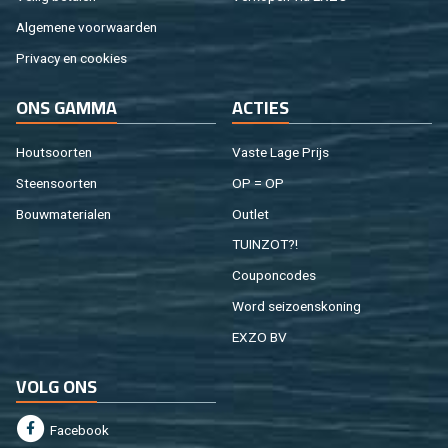
Al­ge­me­ne voor­waar­den
Pri­va­cy en coo­kies
ONS GAMMA
AC­TIES
Hout­soor­ten
Vaste Lage Prijs
Steen­soor­ten
OP = OP
Bouw­ma­te­ri­a­len
Out­let
TUIN­ZOT?!
Cou­pon­co­des
Word sei­zoens­ko­ning
EXZO BV
VOLG ONS
Fa­cebook