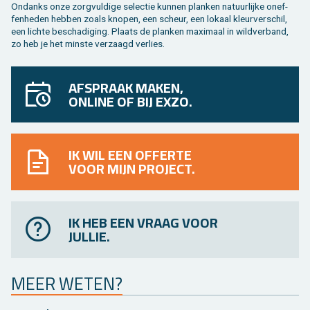
On­danks onze zorg­vul­di­ge se­lec­tie kun­nen plan­ken na­tuur­lij­ke on­ef­
fen­he­den heb­ben zoals kno­pen, een scheur, een lo­kaal kleur­ver­schil,
een lich­te be­scha­di­ging. Plaats de plan­ken maxi­maal in wild­ver­band,
zo heb je het min­ste ver­zaagd ver­lies.
AFSPRAAK MAKEN,
ONLINE OF BIJ EXZO.
IK WIL EEN OFFERTE
VOOR MIJN PROJECT.
IK HEB EEN VRAAG VOOR
JULLIE.
MEER WETEN?