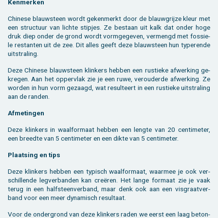
Ken­mer­ken
Chi­ne­se blauw­steen wordt ge­ken­merkt door de blauw­grij­ze kleur met
een struc­tuur van lich­te stip­jes. Ze be­staan uit kalk dat onder hoge
druk diep onder de grond wordt vorm­ge­ge­ven, ver­mengd met fos­sie­
le res­tan­ten uit de zee. Dit alles geeft deze blauw­steen hun ty­pe­ren­de
uit­stra­ling.
Deze Chi­ne­se blauw­steen klin­kers heb­ben een rus­tie­ke af­wer­king ge­
kre­gen. Aan het op­per­vlak zie je een ruwe, ver­ou­der­de af­wer­king. Ze
wor­den in hun vorm ge­zaagd, wat re­sul­teert in een rus­tie­ke uit­stra­ling
aan de ran­den.
Af­me­tin­gen
Deze klin­kers in waal­for­maat heb­ben een leng­te van 20 cen­ti­me­ter,
een breed­te van 5 cen­ti­me­ter en een dikte van 5 cen­ti­me­ter.
Plaat­sing en tips
Deze klin­kers heb­ben een ty­pisch waal­for­maat, waar­mee je ook ver­
schil­len­de leg­ver­ban­den kan creëren. Het lange for­maat zie je vaak
terug in een half­steen­ver­band, maar denk ook aan een vis­graat­ver­
band voor een meer dy­na­misch re­sul­taat.
Voor de on­der­grond van deze klin­kers raden we eerst een laag be­ton­