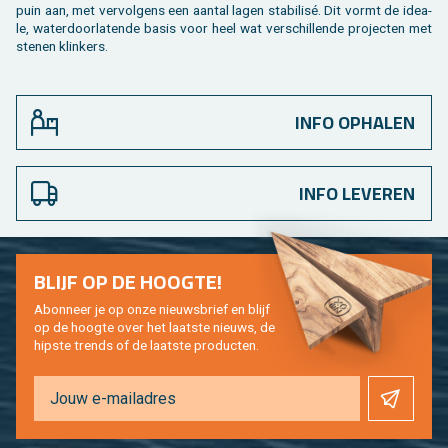
puin aan, met ver­vol­gens een aan­tal lagen sta­bi­lisé. Dit vormt de ide­a­
le, wa­ter­door­la­ten­de basis voor heel wat ver­schil­len­de pro­jec­ten met
ste­nen klin­kers.
INFO OPHALEN
INFO LEVEREN
BLIJF OP DE HOOG­TE!
Abon­neer je op onze nieuws­brief en blijf
op de hoog­te over het laat­ste nieuws, de
hip­s­te trends of de laat­ste pro­duc­ten.