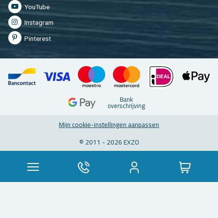
You­Tu­be
In­st­agram
Pin­te­rest
Bank
over­schrij­ving
Mijn coo­kie-in­stel­lin­gen aan­pas­sen
© 2011 - 2026 EXZO