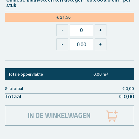
stuk
€ 21,56
To­ta­le op­per­vlak­te
0,00 m²
Sub­to­taal
€ 0,00
To­taal
€ 0,00
IN DE WINKELWAGEN