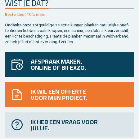
WIST JE DAT?
Be­stel best 10% meer.
On­danks onze zorg­vul­di­ge se­lec­tie kun­nen plan­ken na­tuur­lij­ke on­ef­
fen­he­den heb­ben zoals kno­pen, een scheur, een lo­kaal kleur­ver­schil,
een lich­te be­scha­di­ging. Plaats de plan­ken maxi­maal in wild­ver­band,
zo heb je het min­ste ver­zaagd ver­lies.
AFSPRAAK MAKEN,
ONLINE OF BIJ EXZO.
IK WIL EEN OFFERTE
VOOR MIJN PROJECT.
IK HEB EEN VRAAG VOOR
JULLIE.