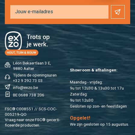
Léon Be­kaert­laan 3 E,
9880 Aal­ter
Show­room & af­ha­lin­gen:
Tij­dens de ope­nings­uren
+32 9 292 73 03
Maan­dag - vrij­dag:
info@​exzo.​be
9u tot 12u30 & 13u30 tot 17u
Za­ter­dag:
BE 0688 738 206
9u tot 12u30
Ge­slo­ten op zon- en feest­da­gen
FSC® C008551 // SCS-COC-
005219-QO
Op­ge­let!
Vraag naar onze FSC® ge­cer­ti­
We zijn ge­slo­ten op 15 au­gus­tus.
fi­ceer­de pro­duc­ten.