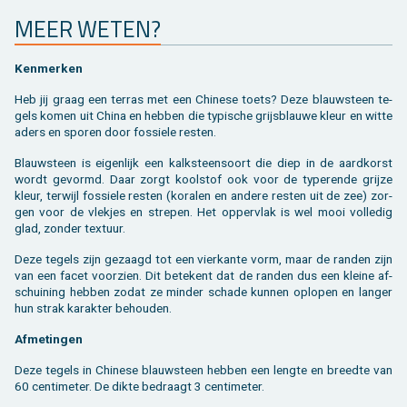
MEER WETEN?
Ken­mer­ken
Heb jij graag een ter­ras met een Chi­ne­se toets? Deze blauw­steen te­
gels komen uit China en heb­ben die ty­pi­sche grijs­blau­we kleur en witte
aders en spo­ren door fos­sie­le res­ten.
Blauw­steen is ei­gen­lijk een kalk­steen­soort die diep in de aard­korst
wordt ge­vormd. Daar zorgt kool­stof ook voor de ty­pe­ren­de grij­ze
kleur, ter­wijl fos­sie­le res­ten (ko­ra­len en an­de­re res­ten uit de zee) zor­
gen voor de vlek­jes en stre­pen. Het op­per­vlak is wel mooi vol­le­dig
glad, zon­der tex­tuur.
Deze te­gels zijn ge­zaagd tot een vier­kan­te vorm, maar de ran­den zijn
van een facet voor­zien. Dit be­te­kent dat de ran­den dus een klei­ne af­
schui­ning heb­ben zodat ze min­der scha­de kun­nen op­lo­pen en lan­ger
hun strak ka­rak­ter be­hou­den.
Af­me­tin­gen
Deze te­gels in Chi­ne­se blauw­steen heb­ben een leng­te en breed­te van
60 cen­ti­me­ter. De dikte be­draagt 3 cen­ti­me­ter.