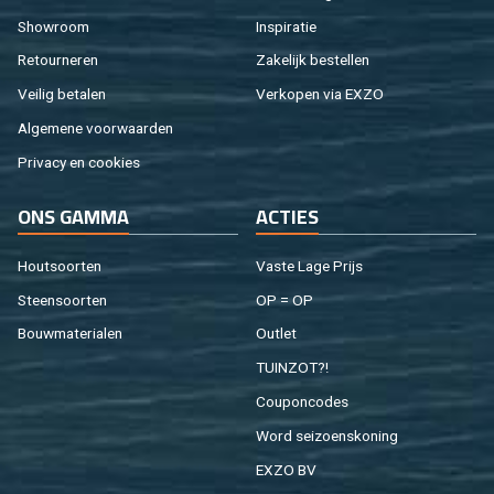
Show­room
In­spi­ra­tie
Re­tour­ne­ren
Za­ke­lijk be­stel­len
Vei­lig be­ta­len
Ver­ko­pen via EXZO
Al­ge­me­ne voor­waar­den
Pri­va­cy en coo­kies
ONS GAMMA
AC­TIES
Hout­soor­ten
Vaste Lage Prijs
Steen­soor­ten
OP = OP
Bouw­ma­te­ri­a­len
Out­let
TUIN­ZOT?!
Cou­pon­co­des
Word sei­zoens­ko­ning
EXZO BV