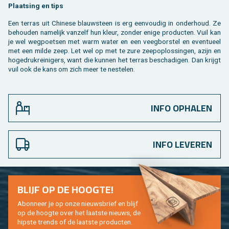
Plaat­sing en tips
Een ter­ras uit Chi­ne­se blauw­steen is erg een­vou­dig in on­der­houd. Ze
be­hou­den na­me­lijk van­zelf hun kleur, zon­der enige pro­duc­ten. Vuil kan
je wel weg­poet­sen met warm water en een veeg­bor­stel en even­tu­eel
met een milde zeep. Let wel op met te zure zee­pop­los­sin­gen, azijn en
ho­ge­druk­rei­ni­gers, want die kun­nen het ter­ras be­scha­di­gen. Dan krijgt
vuil ook de kans om zich meer te nes­te­len.
INFO OPHALEN
INFO LEVEREN
BLIJF OP DE HOOG­TE!
Abon­neer je op onze nieuws­brief en blijf
op de hoog­te over het laat­ste nieuws, de
hip­s­te trends of de laat­ste pro­duc­ten.