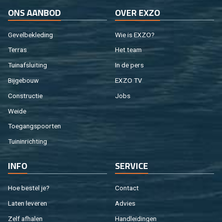
ONS AAN­BOD
OVER EXZO
Ge­vel­be­kle­ding
Wie is EXZO?
Ter­ras
Het team
Tuin­af­slui­ting
In de pers
Bij­ge­bouw
EXZO TV
Con­struc­tie
Jobs
Weide
Toe­gangs­poor­ten
Tuin­in­rich­ting
INFO
SER­VI­CE
Hoe be­stel je?
Con­tact
Laten le­ve­ren
Ad­vies
Zelf af­ha­len
Hand­lei­din­gen