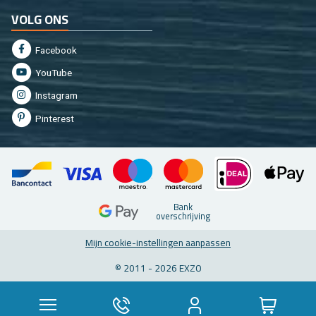
VOLG ONS
Fa­cebook
You­Tu­be
In­st­agram
Pin­te­rest
Bank
over­schrij­ving
Mijn coo­kie-in­stel­lin­gen aan­pas­sen
© 2011 - 2026 EXZO