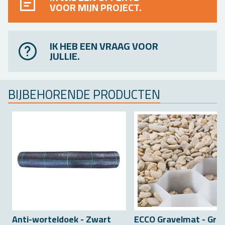
VOOR MIJN PROJECT.
IK HEB EEN VRAAG VOOR
JULLIE.
BIJ­BE­HO­REN­DE PRO­DUC­TEN
Anti-wor­tel­doek - Zwart
ECCO Gra­vel­mat - Gri