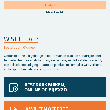
€ 94,50
Uit­ver­kocht
WIST JE DAT?
Be­stel best 10% meer.
On­danks onze zorg­vul­di­ge se­lec­tie kun­nen plan­ken na­tuur­lij­ke on­ef­
fen­he­den heb­ben zoals kno­pen, een scheur, een lo­kaal kleur­ver­schil,
een lich­te be­scha­di­ging. Plaats de plan­ken maxi­maal in wild­ver­band,
zo heb je het min­ste ver­zaagd ver­lies.
AFSPRAAK MAKEN,
ONLINE OF BIJ EXZO.
IK WIL EEN OFFERTE