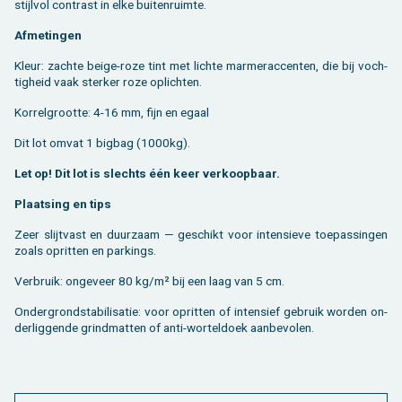
stijl­vol con­trast in elke bui­ten­ruim­te.
Af­me­tin­gen
Kleur: zach­te beige-roze tint met lich­te mar­mer­ac­cen­ten, die bij voch­
tig­heid vaak ster­ker roze op­lich­ten.
Kor­rel­groot­te: 4-16 mm, fijn en egaal
Dit lot omvat 1 big­bag (1000kg).
Let op! Dit lot is slechts één keer ver­koop­baar.
Plaat­sing en tips
Zeer slijt­vast en duur­zaam — ge­schikt voor in­ten­sie­ve toe­pas­sin­gen
zoals op­rit­ten en par­kings.
Ver­bruik: on­ge­veer 80 kg/m² bij een laag van 5 cm.
On­der­grondsta­bi­li­sa­tie: voor op­rit­ten of in­ten­sief ge­bruik wor­den on­
der­lig­gen­de grind­mat­ten of anti-wor­tel­doek aan­be­vo­len.