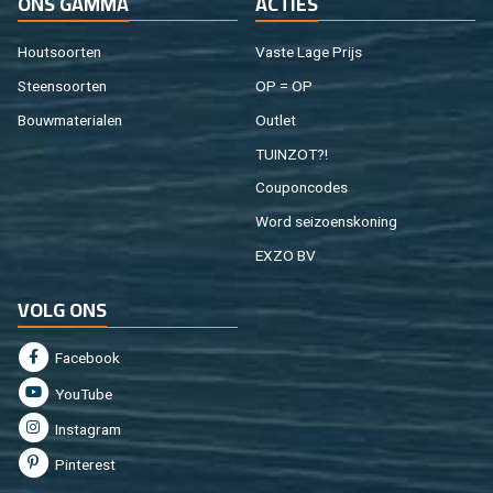
ONS GAMMA
AC­TIES
Hout­soor­ten
Vaste Lage Prijs
Steen­soor­ten
OP = OP
Bouw­ma­te­ri­a­len
Out­let
TUIN­ZOT?!
Cou­pon­co­des
Word sei­zoens­ko­ning
EXZO BV
VOLG ONS
Fa­cebook
You­Tu­be
In­st­agram
Pin­te­rest