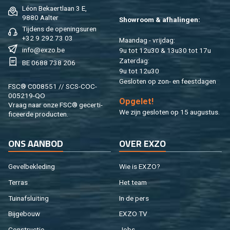
Léon Be­kaert­laan 3 E,
9880 Aal­ter
Show­room & af­ha­lin­gen:
Tij­dens de ope­nings­uren
+32 9 292 73 03
Maan­dag - vrij­dag:
info@​exzo.​be
9u tot 12u30 & 13u30 tot 17u
Za­ter­dag:
BE 0688 738 206
9u tot 12u30
Ge­slo­ten op zon- en feest­da­gen
FSC® C008551 // SCS-COC-
005219-QO
Op­ge­let!
Vraag naar onze FSC® ge­cer­ti­
We zijn ge­slo­ten op 15 au­gus­tus.
fi­ceer­de pro­duc­ten.
ONS AAN­BOD
OVER EXZO
Ge­vel­be­kle­ding
Wie is EXZO?
Ter­ras
Het team
Tuin­af­slui­ting
In de pers
Bij­ge­bouw
EXZO TV
Con­struc­tie
Jobs