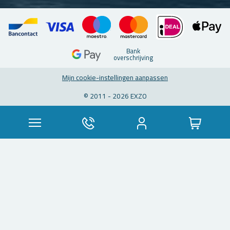
Bank
over­schrij­ving
Mijn coo­kie-in­stel­lin­gen aan­pas­sen
© 2011 - 2026 EXZO