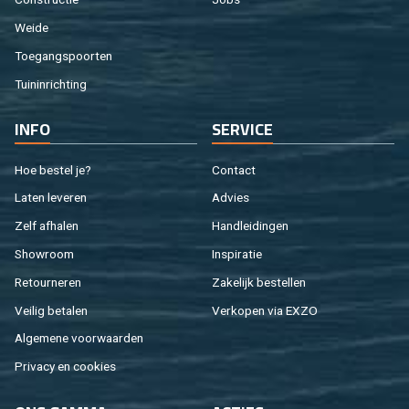
Weide
Toe­gangs­poor­ten
Tuin­in­rich­ting
INFO
SER­VI­CE
Hoe be­stel je?
Con­tact
Laten le­ve­ren
Ad­vies
Zelf af­ha­len
Hand­lei­din­gen
Show­room
In­spi­ra­tie
Re­tour­ne­ren
Za­ke­lijk be­stel­len
Vei­lig be­ta­len
Ver­ko­pen via EXZO
Al­ge­me­ne voor­waar­den
Pri­va­cy en coo­kies