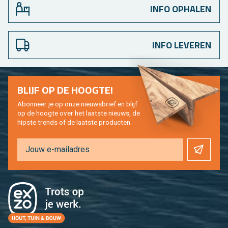
INFO OPHALEN
INFO LEVEREN
BLIJF OP DE HOOG­TE!
Abon­neer je op onze nieuws­brief en blijf
op de hoog­te over het laat­ste nieuws, de
hip­s­te trends of de laat­ste pro­duc­ten.