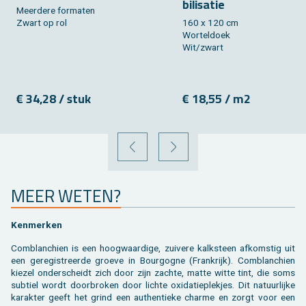
bi­li­sa­tie
Meer­de­re for­ma­ten
Zwart op rol
160 x 120 cm
Wor­tel­doek
Wit/zwart
€ 34,28 / stuk
€ 18,55 / m2
VORIGE
VOLGENDE
MEER WETEN?
Ken­mer­ken
Com­blan­chien is een hoog­waar­di­ge, zui­ve­re kalk­steen af­kom­stig uit
een ge­re­gi­streer­de groe­ve in Bour­gog­ne (Frank­rijk). Com­blan­chien
kie­zel on­der­scheidt zich door zijn zach­te, matte witte tint, die soms
sub­tiel wordt door­bro­ken door lich­te oxi­da­tie­plek­jes. Dit na­tuur­lij­ke
ka­rak­ter geeft het grind een au­then­tie­ke char­me en zorgt voor een