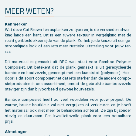
MEER WETEN?
Ken­mer­ken
Wat deze Cut Brown terras­planken zo ty­pe­ren, is de ver­sne­den af­wer­
king langs een kant. Dit is een ru­we­re tex­tuur in ver­ge­lij­king met de
recht ge­rib­bel­de keer­zij­de van de plank. Zo heb je de keuze uit een ge­
stroom­lijn­de look of een iets meer rus­tie­ke uit­stra­ling voor jouw ter­
ras.
Dit ma­te­ri­aal is ge­maakt uit BPC wat staat voor Bam­boo Po­ly­mer
Com­po­siet. Dit be­te­kent dat de plank ge­maakt is uit ge­re­cy­cleer­de
bam­boe en hout­ve­zels, ge­mengd met een kunst­stof (po­ly­meer). Hier­
door is dit soort com­po­siet net dat iets ster­ker dan de an­de­re com­po­
siet­pro­duc­ten in ons as­sor­ti­ment, omdat de ge­bruik­te bam­boe­ve­zels
ste­vi­ger zijn dan bij­voor­beeld ge­wo­ne hout­ve­zels.
Bam­boe com­po­siet heeft zo veel voor­de­len voor jouw pro­ject. De
warme, brui­ne hout­kleur zal niet ver­grij­zen of ver­kleu­ren en je hoeft
het ma­te­ri­aal ook niet meer te be­han­de­len ach­ter­af. Ze zijn bij­zon­der
ste­vig en duur­zaam. Een kwa­li­teits­vol­le plank voor een be­taal­ba­re
prijs.
Af­me­tin­gen