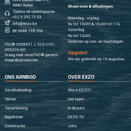
9880 Aal­ter
Show­room & af­ha­lin­gen:
Tij­dens de ope­nings­uren
+32 9 292 73 03
Maan­dag - vrij­dag:
info@​exzo.​be
9u tot 12u30 & 13u30 tot 17u
Za­ter­dag:
BE 0688 738 206
9u tot 12u30
Ge­slo­ten op zon- en feest­da­gen
FSC® C008551 // SCS-COC-
005219-QO
Op­ge­let!
Vraag naar onze FSC® ge­cer­ti­
We zijn ge­slo­ten op 15 au­gus­tus.
fi­ceer­de pro­duc­ten.
ONS AAN­BOD
OVER EXZO
Ge­vel­be­kle­ding
Wie is EXZO?
Ter­ras
Het team
Tuin­af­slui­ting
In de pers
Bij­ge­bouw
EXZO TV
Con­struc­tie
Jobs