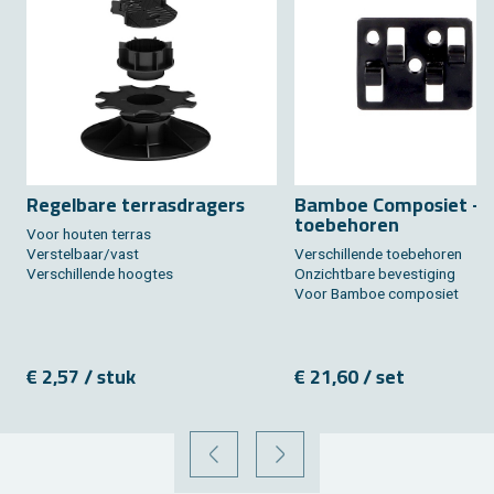
Re­gel­ba­re ter­ras­dra­gers
Bam­boe Com­po­siet - T
toe­behoren
Voor hou­ten ter­ras
Ver­stel­baar/vast
Ver­schil­len­de toe­behoren
Ver­schil­len­de hoog­tes
On­zicht­ba­re be­ves­ti­ging
Voor Bam­boe com­po­siet
€ 2,57 / stuk
€ 21,60 / set
VORIGE
VOLGENDE