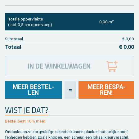
To­ta­le op­per­vlak­te
0,00 m²
(incl. 0,5 cm open voeg)
Sub­to­taal
€ 0,00
To­taal
€ 0,00
IN DE WINKELWAGEN
MEER BE­STEL­
MEER BE­SPA­
=
LEN
REN!
WIST JE DAT?
Be­stel best 10% meer.
On­danks onze zorg­vul­di­ge se­lec­tie kun­nen plan­ken na­tuur­lij­ke on­ef­
fen­he­den heb­ben zoals kno­pen, een scheur, een lo­kaal kleur­ver­schil,