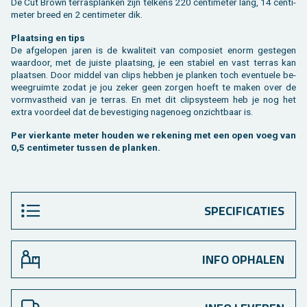
De Cut Brown terras­planken zijn tel­kens 220 cen­ti­me­ter lang, 14 cen­ti­
me­ter breed en 2 cen­ti­me­ter dik.
Plaat­sing en tips
De af­ge­lo­pen jaren is de kwa­li­teit van com­po­siet enorm ge­ste­gen
waar­door, met de juis­te plaat­sing, je een sta­biel en vast ter­ras kan
plaat­sen. Door mid­del van clips heb­ben je plan­ken toch even­tu­e­le be­
wee­g­ruim­te zodat je jou zeker geen zor­gen hoeft te maken over de
vorm­vast­heid van je ter­ras. En met dit clip­sys­teem heb je nog het
extra voor­deel dat de be­ves­ti­ging na­ge­noeg on­zicht­baar is.
Per vier­kan­te meter hou­den we re­ke­ning met een open voeg van
0,5 cen­ti­me­ter tus­sen de plan­ken.
SPECIFICATIES
INFO OPHALEN