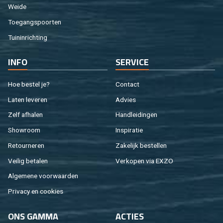
Weide
Toe­gangs­poor­ten
Tuin­in­rich­ting
INFO
SER­VI­CE
Hoe be­stel je?
Con­tact
Laten le­ve­ren
Ad­vies
Zelf af­ha­len
Hand­lei­din­gen
Show­room
In­spi­ra­tie
Re­tour­ne­ren
Za­ke­lijk be­stel­len
Vei­lig be­ta­len
Ver­ko­pen via EXZO
Al­ge­me­ne voor­waar­den
Pri­va­cy en coo­kies
ONS GAMMA
AC­TIES