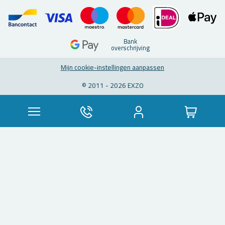
Bank
over­schrij­ving
Mijn coo­kie-in­stel­lin­gen aan­pas­sen
© 2011 - 2026 EXZO