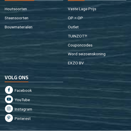
Hout­soor­ten
Vaste Lage Prijs
Steen­soor­ten
OP = OP
Bouw­ma­te­ri­a­len
Out­let
TUIN­ZOT?!
Cou­pon­co­des
Word sei­zoens­ko­ning
EXZO BV
VOLG ONS
Fa­cebook
You­Tu­be
In­st­agram
Pin­te­rest