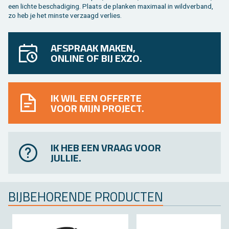
een lich­te be­scha­di­ging. Plaats de plan­ken maxi­maal in wild­ver­band,
zo heb je het min­ste ver­zaagd ver­lies.
AFSPRAAK MAKEN,
ONLINE OF BIJ EXZO.
IK WIL EEN OFFERTE
VOOR MIJN PROJECT.
IK HEB EEN VRAAG VOOR
JULLIE.
BIJ­BE­HO­REN­DE PRO­DUC­TEN