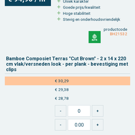
Uniek ka­rak­ter
Goede prijs/kwa­li­teit
Hoge sta­bi­li­teit
Ste­vig en on­der­houds­vrien­de­lijk
product­code
BH21532
Bam­boe Com­po­siet Ter­ras "Cut Brown" - 2 x 14 x 220
cm vlak/ver­sne­den look - per plank - be­ves­ti­ging met
clips
€ 30,29
€ 29,38
€ 28,78