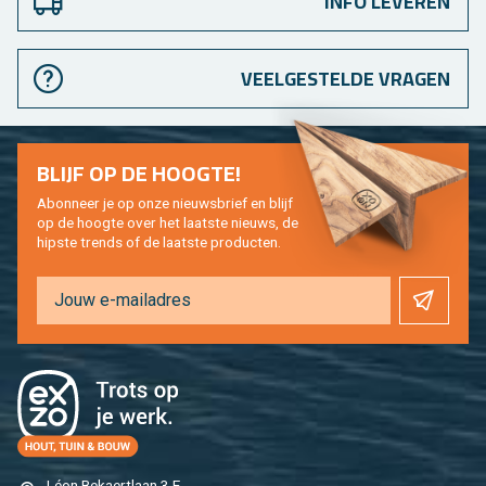
INFO LEVEREN
VEELGESTELDE VRAGEN
BLIJF OP DE HOOG­TE!
Abon­neer je op onze nieuws­brief en blijf
op de hoog­te over het laat­ste nieuws, de
hip­s­te trends of de laat­ste pro­duc­ten.
Léon Be­kaert­laan 3 E,