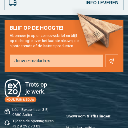
INFO LEVEREN
BLIJF OP DE HOOG­TE!
Abon­neer je op onze nieuws­brief en blijf
op de hoog­te over het laat­ste nieuws, de
hip­s­te trends of de laat­ste pro­duc­ten.
Léon Be­kaert­laan 3 E,
9880 Aal­ter
Show­room & af­ha­lin­gen:
Tij­dens de ope­nings­uren
+32 9 292 73 03
Maan­dag - vrij­dag: