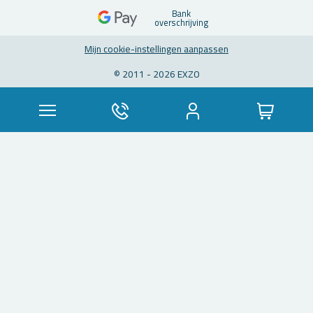
Bank
over­schrij­ving
Mijn coo­kie-in­stel­lin­gen aan­pas­sen
© 2011 - 2026 EXZO