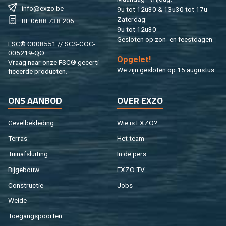
info@​exzo.​be
9u tot 12u30 & 13u30 tot 17u
Za­ter­dag:
BE 0688 738 206
9u tot 12u30
Ge­slo­ten op zon- en feest­da­gen
FSC® C008551 // SCS-COC-
005219-QO
Op­ge­let!
Vraag naar onze FSC® ge­cer­ti­
We zijn ge­slo­ten op 15 au­gus­tus.
fi­ceer­de pro­duc­ten.
ONS AAN­BOD
OVER EXZO
Ge­vel­be­kle­ding
Wie is EXZO?
Ter­ras
Het team
Tuin­af­slui­ting
In de pers
Bij­ge­bouw
EXZO TV
Con­struc­tie
Jobs
Weide
Toe­gangs­poor­ten