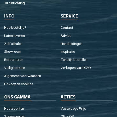
Tuin­in­rich­ting
INFO
SER­VI­CE
Hoe be­stel je?
Con­tact
Laten le­ve­ren
Ad­vies
Zelf af­ha­len
Hand­lei­din­gen
Show­room
In­spi­ra­tie
Re­tour­ne­ren
Za­ke­lijk be­stel­len
Vei­lig be­ta­len
Ver­ko­pen via EXZO
Al­ge­me­ne voor­waar­den
Pri­va­cy en coo­kies
ONS GAMMA
AC­TIES
Hout­soor­ten
Vaste Lage Prijs
Steen­soor­ten
OP = OP