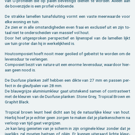
van U-pro­fie­len die op palen be­ves­tigd die­nen te wor­den. Al­leen aan
de bo­ven­zij­de is een pro­fiel vol­doen­de.
De strak­ke la­mel­len tuin­af­slui­ting vormt een vaste meer­waar­de voor
elke wo­ning en tuin.
Ze zien er in alle om­stan­dig­he­den even fraai en ex­clu­sief uit en zijn to­
taal niet te on­der­schei­den van mas­sief vol hout.
Door het uit­ge­spro­ken per­spec­tief en lij­nen­spel van de la­mel­len lijkt
uw tuin gro­ter dan hij in wer­ke­lijk­heid is.
Hout­com­po­siet hoeft nooit meer ge­o­lied of ge­beitst te wor­den om de
le­vens­duur te ver­len­gen.
Com­po­siet bezit van na­tu­re uit een enor­me le­vens­duur, waar­door hier­
aan geen nood is.
De Duo­fu­se plan­ken zelf heb­ben een dikte van 27 mm en pas­sen per­
fect in de gleuf­pa­len van 28 mm.
De blauw­grij­ze alu­mi­ni­um­kleur gaat uit­ste­kend samen of con­tras­teert
met de kleu­ren van de Duo­fu­se plan­ken: Stone Grey, Tro­pi­cal Brown en
Grap­hit Black.
Tro­pi­cal brown leunt heel dicht aan bij de na­tuur­lij­ke kleur van hout.
Hier­bij hoef je je ech­ter geen zor­gen te maken dat je plan­ken­scherm na
ver­loop van tijd gaat ver­grij­zen.
Je kan lang ge­nie­ten van je scherm in zijn ori­gi­ne­le kleur zon­der dat je
jaar­lijks zal moe­ten beit­sen of oliën. Er kun­nen ui­ter­aard lich­te kleur­