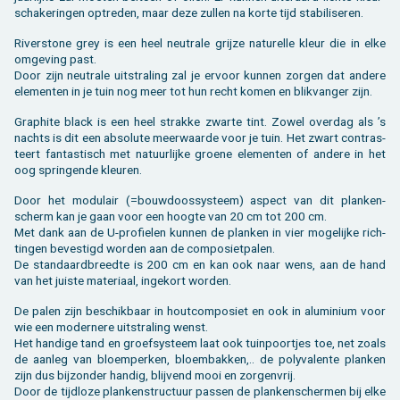
scha­ke­rin­gen op­tre­den, maar deze zul­len na korte tijd sta­bi­li­se­ren.
Ri­ver­sto­ne grey is een heel neu­tra­le grij­ze na­tu­rel­le kleur die in elke
om­ge­ving past.
Door zijn neu­tra­le uit­stra­ling zal je er­voor kun­nen zor­gen dat an­de­re
ele­men­ten in je tuin nog meer tot hun recht komen en blik­van­ger zijn.
Grap­hi­te black is een heel strak­ke zwar­te tint. Zowel over­dag als ’s
nachts is dit een ab­so­lu­te meer­waar­de voor je tuin. Het zwart con­tras­
teert fan­tas­tisch met na­tuur­lij­ke groe­ne ele­men­ten of an­de­re in het
oog sprin­gen­de kleu­ren.
Door het mo­du­lair (=bouw­doos­sys­teem) as­pect van dit plan­ken­
scherm kan je gaan voor een hoog­te van 20 cm tot 200 cm.
Met dank aan de U-pro­fie­len kun­nen de plan­ken in vier mo­ge­lij­ke rich­
tin­gen be­ves­tigd wor­den aan de com­po­siet­pa­len.
De stan­daard­breed­te is 200 cm en kan ook naar wens, aan de hand
van het juis­te ma­te­ri­aal, in­ge­kort wor­den.
De palen zijn be­schik­baar in hout­com­po­siet en ook in alu­mi­ni­um voor
wie een mo­der­ne­re uit­stra­ling wenst.
Het han­di­ge tand en groef­sys­teem laat ook tuin­poort­jes toe, net zoals
de aan­leg van bloem­per­ken, bloem­bak­ken,.. de po­ly­va­len­te plan­ken
zijn dus bij­zon­der han­dig, blij­vend mooi en zor­gen­vrij.
Door de tijd­lo­ze plan­ken­struc­tuur pas­sen de plan­ken­scher­men bij elke