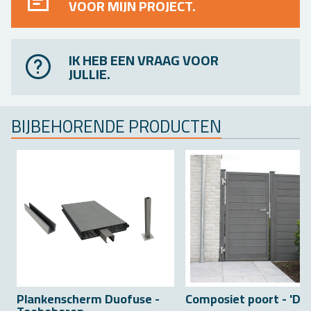
VOOR MIJN PROJECT.
IK HEB EEN VRAAG VOOR
JULLIE.
BIJ­BE­HO­REN­DE PRO­DUC­TEN
Plan­ken­scherm Duo­fu­se -
Com­po­siet poort - 'Duo