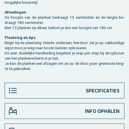
mo­ge­lij­ke bouw­stijl.
Af­me­tin­gen
De hoog­te van de plan­ken be­draagt 15 cen­ti­me­ter en de leng­te be­
draagt 180 cen­ti­me­ter.
Met 12 plan­ken op el­kaar bekom je dus een hoog­te van 180 cm.
Plaat­sing en tips
Begin bij de plaat­sing steeds on­der­aan, hier­door zal je op vak­kun­di­ge
wijze mooi je weg naar boven kun­nen op­bou­wen.
De zeer dui­de­lij­ke hand­lei­ding be­ge­leid je stap per stap bij de op­bouw
van het plan­ken­scherm in je tuin.
Je kan de plan­ken wel af­za­gen om ze op de door jouw ge­wens­te leng­
te te ge­brui­ken.
SPECIFICATIES
INFO OPHALEN