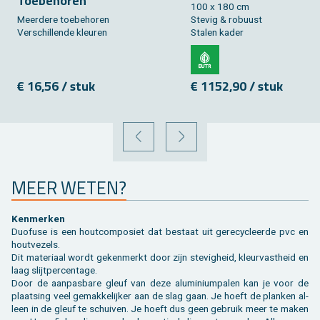
Toe­be­ho­ren
100 x 180 cm
Meer­de­re toe­behoren
Ste­vig & ro­buust
Ver­schil­len­de kleu­ren
Sta­len kader
€ 16,56 / stuk
€ 1152,90 / stuk
VORIGE
VOLGENDE
MEER WETEN?
Ken­mer­ken
Duo­fu­se is een hout­com­po­siet dat be­staat uit ge­re­cy­cleer­de pvc en
hout­ve­zels.
Dit ma­te­ri­aal wordt ge­ken­merkt door zijn ste­vig­heid, kleur­vast­heid en
laag slijt­per­cen­ta­ge.
Door de aan­pas­ba­re gleuf van deze alu­mi­ni­um­pa­len kan je voor de
plaat­sing veel ge­mak­ke­lij­ker aan de slag gaan. Je hoeft de plan­ken al­
leen in de gleuf te schui­ven. Je hoeft dus geen ge­bruik meer te maken