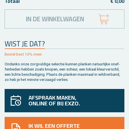
To­taal
€ 0,00
IN DE WINKELWAGEN
WIST JE DAT?
Be­stel best 10% meer.
On­danks onze zorg­vul­di­ge se­lec­tie kun­nen plan­ken na­tuur­lij­ke on­ef­
fen­he­den heb­ben zoals kno­pen, een scheur, een lo­kaal kleur­ver­schil,
een lich­te be­scha­di­ging. Plaats de plan­ken maxi­maal in wild­ver­band,
zo heb je het min­ste ver­zaagd ver­lies.
AFSPRAAK MAKEN,
ONLINE OF BIJ EXZO.
IK WIL EEN OFFERTE