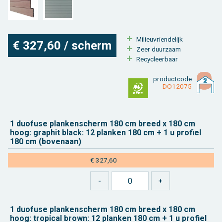
Mi­li­eu­vrien­de­lijk
€ 327,60 / scherm
Zeer duur­zaam
Re­cy­cleer­baar
product­code
DO12075
1 duo­fu­se plan­ken­scherm 180 cm breed x 180 cm
hoog: grap­hit black: 12 plan­ken 180 cm + 1 u pro­fiel
180 cm (bo­ven­aan)
€ 327,60
1 duo­fu­se plan­ken­scherm 180 cm breed x 180 cm
hoog: tro­pi­cal brown: 12 plan­ken 180 cm + 1 u pro­fiel