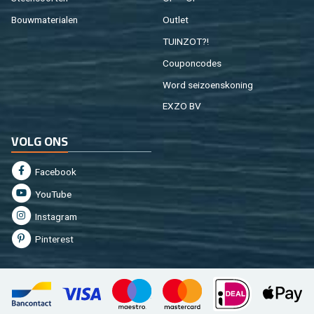
Bouw­ma­te­ri­a­len
Out­let
TUIN­ZOT?!
Cou­pon­co­des
Word sei­zoens­ko­ning
EXZO BV
VOLG ONS
Fa­cebook
You­Tu­be
In­st­agram
Pin­te­rest