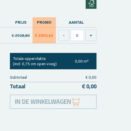
PRIJS
PROMO
AAN­TAL
€ 2928,80
€ 2050,44
To­ta­le op­per­vlak­te
0,00 m²
(incl. 0,75 cm open voeg)
Sub­to­taal
€ 0,00
To­taal
€ 0,00
IN DE WINKELWAGEN