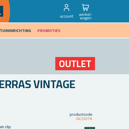
winkel-
account
wagen
TUININRICHTING
PROMOTIES
OUT­LET
ER­RAS VIN­TA­GE
product­code
SK25078
len clip