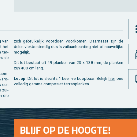
ng van
zich ge­brui­ke­lijk voor­doen voor­ko­men. Daar­naast zijn de
ft het
delen vlek­be­sten­dig dus is vuil­aan­hech­ting niet of nau­we­lijks
e ter­
mo­ge­lijk.
u­sie
Dit lot be­staat uit 49 plan­ken van 23 x 138 mm, de plan­ken
zijn 400 cm lang.
 com­
Let op!
Dit lot is slechts 1 keer ver­koop­baar. Be­kijk
hier
ons
0% Po­
vol­le­dig gamma com­po­siet terras­planken.
is een
 zui­
en die
BLIJF OP DE HOOG­TE!