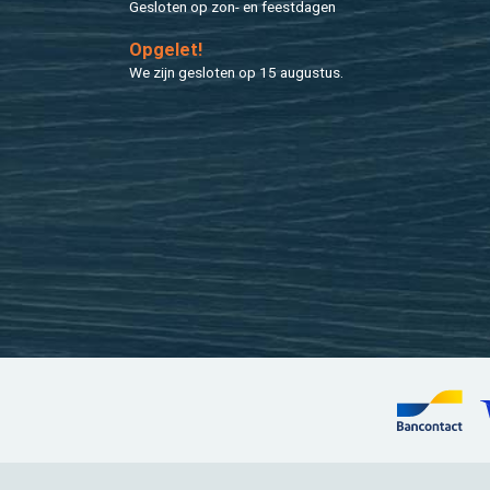
Ge­slo­ten op zon- en feest­da­gen
Op­ge­let!
We zijn ge­slo­ten op 15 au­gus­tus.