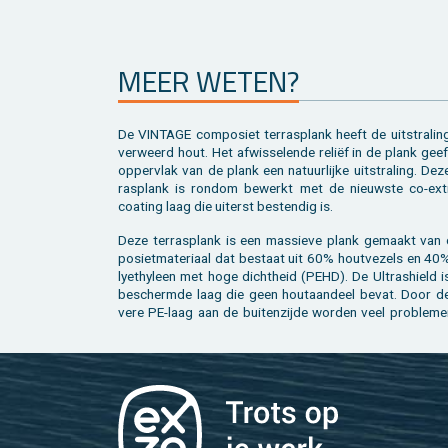
MEER WETEN?
De VIN­TA­GE com­po­siet ter­ras­plank heeft de uit­stra­li
ver­weerd hout. Het af­wis­se­len­de reliëf in de plank gee
op­per­vlak van de plank een na­tuur­lij­ke uit­stra­ling. Dez
ras­plank is rond­om be­werkt met de nieuw­ste co-ex­tr
coa­ting laag die ui­terst be­sten­dig is.
Deze ter­ras­plank is een mas­sie­ve plank ge­maakt van
po­siet­ma­te­ri­aal dat be­staat uit 60% hout­ve­zels en 4
ly­e­thy­leen met hoge dicht­heid (PEHD). De Ul­tra­s­hield 
be­scherm­de laag die geen hout­aan­deel bevat. Door de
ve­re PE-laag aan de bui­ten­zij­de wor­den veel pro­ble­m