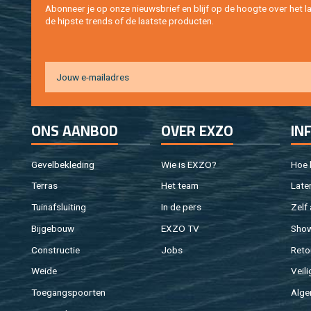
Abon­neer je op onze nieuws­brief en blijf op de hoog­te over het la
de hip­s­te trends of de laat­ste pro­duc­ten.
ONS AAN­BOD
OVER EXZO
IN
Ge­vel­be­kle­ding
Wie is EXZO?
Hoe b
Ter­ras
Het team
Laten
Tuin­af­slui­ting
In de pers
Zelf 
Bij­ge­bouw
EXZO TV
Sho
Con­struc­tie
Jobs
Re­to
Weide
Vei­li
Toe­gangs­poor­ten
Al­ge