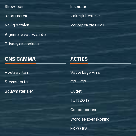
Show­room
In­spi­ra­tie
Re­tour­ne­ren
Za­ke­lijk be­stel­len
Vei­lig be­ta­len
Ver­ko­pen via EXZO
Al­ge­me­ne voor­waar­den
Pri­va­cy en coo­kies
ONS GAMMA
AC­TIES
Hout­soor­ten
Vaste Lage Prijs
Steen­soor­ten
OP = OP
Bouw­ma­te­ri­a­len
Out­let
TUIN­ZOT?!
Cou­pon­co­des
Word sei­zoens­ko­ning
EXZO BV