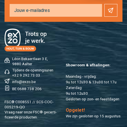
Léon Be­kaert­laan 3 E,
9880 Aal­ter
Show­room & af­ha­lin­gen:
Tij­dens de ope­nings­uren
+32 9 292 73 03
Maan­dag - vrij­dag:
info@​exzo.​be
9u tot 12u30 & 13u30 tot 17u
Za­ter­dag:
BE 0688 738 206
9u tot 12u30
Ge­slo­ten op zon- en feest­da­gen
FSC® C008551 // SCS-COC-
005219-QO
Op­ge­let!
Vraag naar onze FSC® ge­cer­ti­
We zijn ge­slo­ten op 15 au­gus­tus.
fi­ceer­de pro­duc­ten.