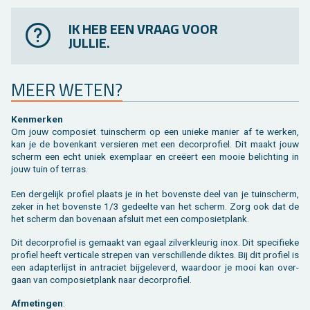
IK HEB EEN VRAAG VOOR
JULLIE.
MEER WETEN?
Ken­mer­ken
Om jouw com­po­siet tuin­scherm op een unie­ke ma­nier af te wer­ken,
kan je de bo­ven­kant ver­sie­ren met een de­cor­pro­fiel. Dit maakt jouw
scherm een echt uniek exem­plaar en creëert een mooie be­lich­ting in
jouw tuin of ter­ras.
Een der­ge­lijk pro­fiel plaats je in het bo­ven­ste deel van je tuin­scherm,
zeker in het bo­ven­ste 1/3 ge­deel­te van het scherm. Zorg ook dat de
het scherm dan bo­ven­aan af­sluit met een com­po­siet­plank.
Dit de­cor­pro­fiel is ge­maakt van egaal zil­ver­kleu­rig inox. Dit spe­ci­fie­ke
pro­fiel heeft ver­ti­ca­le stre­pen van ver­schil­len­de dik­tes. Bij dit pro­fiel is
een adap­ter­lijst in an­tra­ciet bij­ge­le­verd, waar­door je mooi kan over­
gaan van com­po­siet­plank naar de­cor­pro­fiel.
Af­me­tin­gen
: