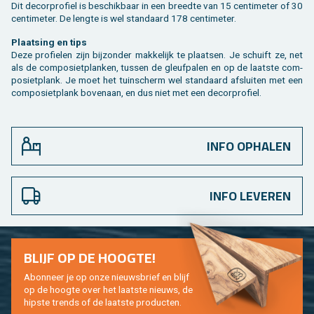
Dit de­cor­pro­fiel is be­schik­baar in een breed­te van 15 cen­ti­me­ter of 30
cen­ti­me­ter. De leng­te is wel stan­daard 178 cen­ti­me­ter.
Plaat­sing en tips
Deze pro­fie­len zijn bij­zon­der mak­ke­lijk te plaat­sen. Je schuift ze, net
als de com­po­siet­plan­ken, tus­sen de gleuf­pa­len en op de laat­ste com­
po­siet­plank. Je moet het tuin­scherm wel stan­daard af­slui­ten met een
com­po­siet­plank bo­ven­aan, en dus niet met een de­cor­pro­fiel.
INFO OPHALEN
INFO LEVEREN
BLIJF OP DE HOOG­TE!
Abon­neer je op onze nieuws­brief en blijf
op de hoog­te over het laat­ste nieuws, de
hip­s­te trends of de laat­ste pro­duc­ten.