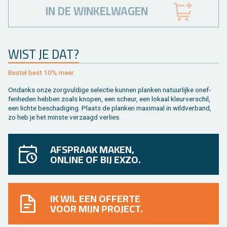
IN DE WINKELWAGEN
WIST JE DAT?
Be­stel best 10% meer.
On­danks onze zorg­vul­di­ge se­lec­tie kun­nen plan­ken na­tuur­lij­ke on­ef­
fen­he­den heb­ben zoals kno­pen, een scheur, een lo­kaal kleur­ver­schil,
een lich­te be­scha­di­ging. Plaats de plan­ken maxi­maal in wild­ver­band,
zo heb je het min­ste ver­zaagd ver­lies.
AFSPRAAK MAKEN,
ONLINE OF BIJ EXZO.
IK WIL EEN OFFERTE
VOOR MIJN PROJECT.