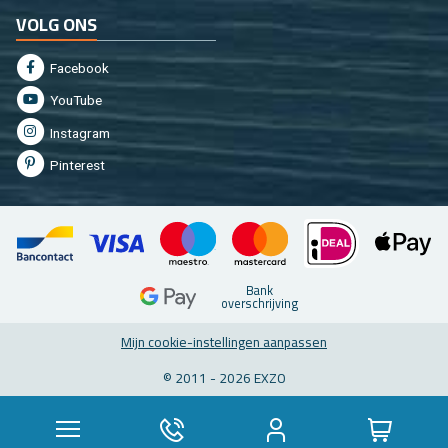
VOLG ONS
Fa­cebook
You­Tu­be
In­st­agram
Pin­te­rest
Bank
over­schrij­ving
Mijn coo­kie-in­stel­lin­gen aan­pas­sen
© 2011 - 2026 EXZO