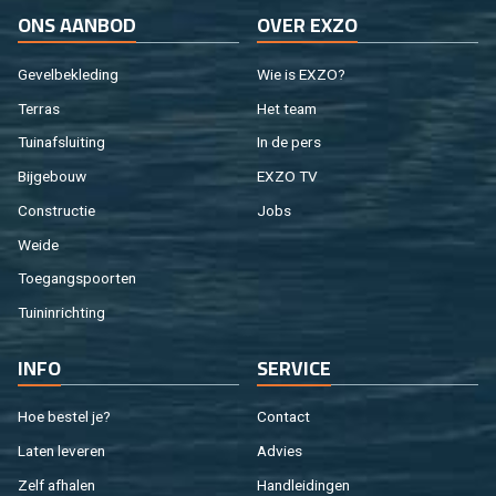
ONS AAN­BOD
OVER EXZO
Ge­vel­be­kle­ding
Wie is EXZO?
Ter­ras
Het team
Tuin­af­slui­ting
In de pers
Bij­ge­bouw
EXZO TV
Con­struc­tie
Jobs
Weide
Toe­gangs­poor­ten
Tuin­in­rich­ting
INFO
SER­VI­CE
Hoe be­stel je?
Con­tact
Laten le­ve­ren
Ad­vies
Zelf af­ha­len
Hand­lei­din­gen