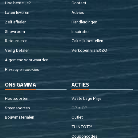
Hoe be­stel je?
Con­tact
Laten le­ve­ren
Ad­vies
Zelf af­ha­len
Hand­lei­din­gen
Show­room
In­spi­ra­tie
Re­tour­ne­ren
Za­ke­lijk be­stel­len
Vei­lig be­ta­len
Ver­ko­pen via EXZO
Al­ge­me­ne voor­waar­den
Pri­va­cy en coo­kies
ONS GAMMA
AC­TIES
Hout­soor­ten
Vaste Lage Prijs
Steen­soor­ten
OP = OP
Bouw­ma­te­ri­a­len
Out­let
TUIN­ZOT?!
Cou­pon­co­des