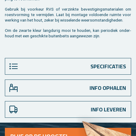
Ge­bruik bij voor­keur RVS of ver­zink­te be­ves­ti­gings­ma­te­ri­a­len om
roest­vor­ming te ver­mij­den. Laat bij mon­ta­ge vol­doen­de ruim­te voor
wer­king van het hout, zeker bij wis­se­len­de weers­om­stan­dig­he­den.
Om de zwar­te kleur lang­du­rig mooi te hou­den, kan pe­ri­o­diek on­der­
houd met een ge­schik­te bui­ten­beits aan­ge­we­zen zijn.
SPECIFICATIES
INFO OPHALEN
INFO LEVEREN