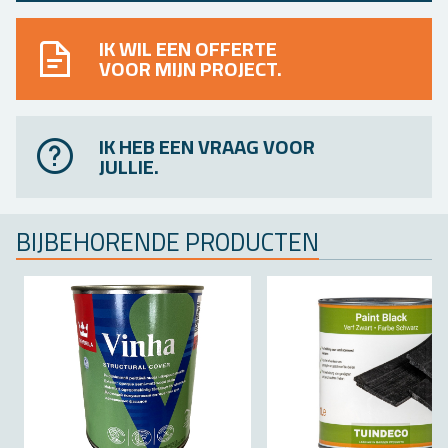
IK WIL EEN OFFERTE
VOOR MIJN PROJECT.
IK HEB EEN VRAAG VOOR
JULLIE.
BIJ­BE­HO­REN­DE PRO­DUC­TEN