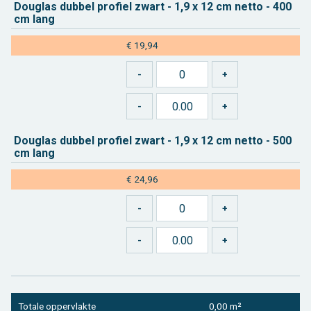
Dou­g­las dub­bel pro­fiel zwart - 1,9 x 12 cm netto - 400
cm lang
€ 19,94
Dou­g­las dub­bel pro­fiel zwart - 1,9 x 12 cm netto - 500
cm lang
€ 24,96
To­ta­le op­per­vlak­te
0,00 m²