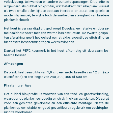
vel­be­kle­ding, tuin­wan­den en an­de­re bui­ten­toe­pas­sin­gen. Dit pro­fiel is
uit­ge­voerd als dub­bel blok­pro­fiel, wat be­te­kent dat elke plank vi­su­eel
uit twee smal­le delen lijkt te be­staan. Hier­door ont­staat een speels en
mo­dern lij­nen­spel, ter­wijl je toch de snel­heid en ste­vig­heid van bre­de­re
plan­ken be­houdt.
Het hout is ver­vaar­digd uit ge­droogd Dou­g­las, een ster­ke en duur­za­
me naald­hout­soort met een warme ba­sis­struc­tuur. De zwar­te ge­spo­
ten af­wer­king geeft het ge­heel een strak­ke, ei­gen­tijd­se uit­stra­ling en
biedt extra be­scher­ming tegen weers­in­vloe­den.
Dank­zij het PEFC-keur­merk is het hout af­kom­stig uit duur­zaam be­
heer­de bos­sen.
Af­me­tin­gen
De plank heeft een dikte van 1,9 cm, een netto breed­te van 12 cm (ex­
clu­sief tand) en een leng­te van 240, 300, 400 of 500 cm.
Plaat­sing en tips
Het dub­bel blok­pro­fiel is voor­zien van een tand- en groef­ver­bin­ding,
waar­door de plan­ken een­vou­dig en strak in el­kaar aan­slui­ten. Dit zorgt
voor een ge­slo­ten ge­vel­beeld en een ef­fi­ciënte mon­ta­ge. Plaats de
plan­ken op een sta­biel en goed ge­ven­ti­leerd re­gel­werk om vocht­op­ho­
ping te voor­ko­men.