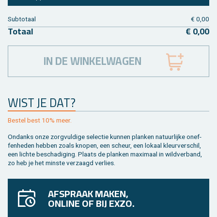
Sub­to­taal
€ 0,00
To­taal
€ 0,00
IN DE WINKELWAGEN
WIST JE DAT?
Be­stel best 10% meer.
On­danks onze zorg­vul­di­ge se­lec­tie kun­nen plan­ken na­tuur­lij­ke on­ef­
fen­he­den heb­ben zoals kno­pen, een scheur, een lo­kaal kleur­ver­schil,
een lich­te be­scha­di­ging. Plaats de plan­ken maxi­maal in wild­ver­band,
zo heb je het min­ste ver­zaagd ver­lies.
AFSPRAAK MAKEN,
ONLINE OF BIJ EXZO.