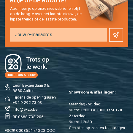
BLIJF OP DE HOOG­TE!
Abon­neer je op onze nieuws­brief en blijf
op de hoog­te over het laat­ste nieuws, de
hip­s­te trends of de laat­ste pro­duc­ten.
Léon Be­kaert­laan 3 E,
9880 Aal­ter
Show­room & af­ha­lin­gen:
Tij­dens de ope­nings­uren
+32 9 292 73 03
Maan­dag - vrij­dag:
info@​exzo.​be
9u tot 12u30 & 13u30 tot 17u
Za­ter­dag:
BE 0688 738 206
9u tot 12u30
Ge­slo­ten op zon- en feest­da­gen
FSC® C008551 // SCS-COC-