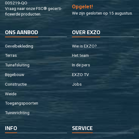
005219-QO
Op­ge­let!
Vraag naar onze FSC® ge­cer­ti­
We zijn ge­slo­ten op 15 au­gus­tus.
fi­ceer­de pro­duc­ten.
ONS AAN­BOD
OVER EXZO
Ge­vel­be­kle­ding
Wie is EXZO?
Ter­ras
Het team
Tuin­af­slui­ting
In de pers
Bij­ge­bouw
EXZO TV
Con­struc­tie
Jobs
Weide
Toe­gangs­poor­ten
Tuin­in­rich­ting
INFO
SER­VI­CE