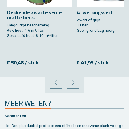
Dek­ken­de zwar­te semi-
Af­wer­kings­verf
matte beits
Zwart of grijs
Lang­du­ri­ge be­scher­ming
1 Liter
Ruw hout: 4-6 m²/liter
Geen grond­laag nodig
Ge­schaafd hout: 8-10 m²/liter
€ 50,48 / stuk
€ 41,95 / stuk
VORIGE
VOLGENDE
MEER WETEN?
Ken­mer­ken
Het Dou­g­las dub­bel pro­fiel is een stijl­vol­le en duur­za­me plank voor ge­