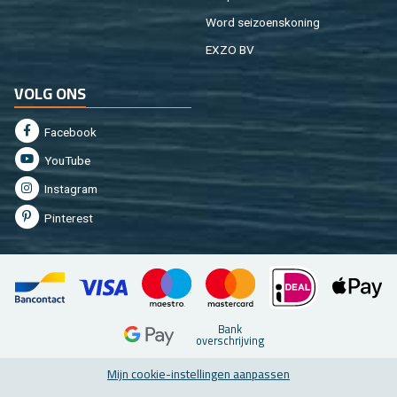
Word sei­zoens­ko­ning
EXZO BV
VOLG ONS
Fa­cebook
You­Tu­be
In­st­agram
Pin­te­rest
Bank
over­schrij­ving
Mijn coo­kie-in­stel­lin­gen aan­pas­sen