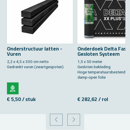
On­der­struc­tuur lat­ten -
On­der­doek Delta Fas­sa
Vuren
Ge­slo­ten Sys­teem
2,2 x 4,5 x 330 cm netto
1,5 x 50 meter
Ge­drenkt vuren (zwart­ge­spo­ten)
Ge­slo­ten be­kle­ding
Hoge tem­pe­ra­tuurs­be­sten­di­g
damp-open folie
€ 5,50 / stuk
€ 282,62 / rol
VORIGE
VOLGENDE