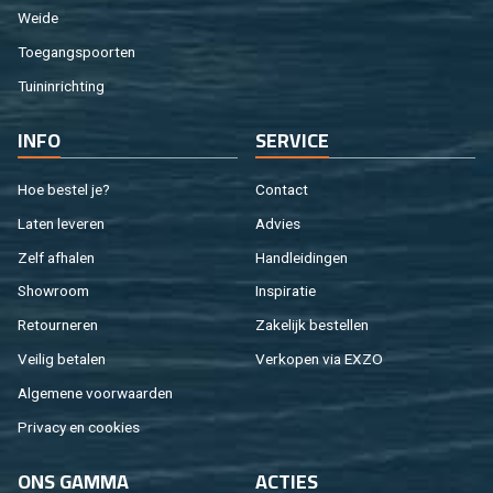
Weide
Toe­gangs­poor­ten
Tuin­in­rich­ting
INFO
SER­VI­CE
Hoe be­stel je?
Con­tact
Laten le­ve­ren
Ad­vies
Zelf af­ha­len
Hand­lei­din­gen
Show­room
In­spi­ra­tie
Re­tour­ne­ren
Za­ke­lijk be­stel­len
Vei­lig be­ta­len
Ver­ko­pen via EXZO
Al­ge­me­ne voor­waar­den
Pri­va­cy en coo­kies
ONS GAMMA
AC­TIES