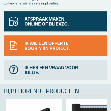
zo heb je het min­ste ver­zaagd ver­lies.
AFSPRAAK MAKEN,
ONLINE OF BIJ EXZO.
IK WIL EEN OFFERTE
VOOR MIJN PROJECT.
IK HEB EEN VRAAG VOOR
JULLIE.
BIJ­BE­HO­REN­DE PRO­DUC­TEN