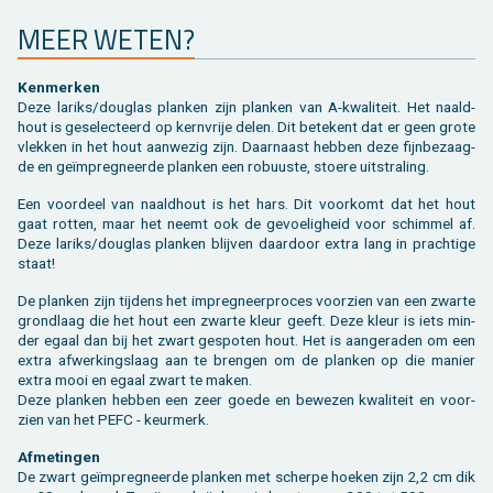
MEER WETEN?
Ken­mer­ken
Deze la­riks/dou­g­las plan­ken zijn plan­ken van A-kwa­li­teit. Het naald­
hout is ge­se­lec­teerd op kern­vrije delen. Dit be­te­kent dat er geen grote
vlek­ken in het hout aan­we­zig zijn. Daar­naast heb­ben deze fijn­be­zaag­
de en geïmpreg­neer­de plan­ken een ro­buus­te, stoe­re uit­stra­ling.
Een voor­deel van naald­hout is het hars. Dit voor­komt dat het hout
gaat rot­ten, maar het neemt ook de ge­voe­lig­heid voor schim­mel af.
Deze la­riks/dou­g­las plan­ken blij­ven daar­door extra lang in prach­ti­ge
staat!
De plan­ken zijn tij­dens het im­preg­neer­pro­ces voor­zien van een zwar­te
grond­laag die het hout een zwar­te kleur geeft. Deze kleur is iets min­
der egaal dan bij het zwart ge­spo­ten hout. Het is aan­ge­ra­den om een
extra af­wer­kings­laag aan te bren­gen om de plan­ken op die ma­nier
extra mooi en egaal zwart te maken.
Deze plan­ken heb­ben een zeer goede en be­we­zen kwa­li­teit en voor­
zien van het PEFC - keur­merk.
Af­me­tin­gen
De zwart geïmpreg­neer­de plan­ken met scher­pe hoe­ken zijn 2,2 cm dik