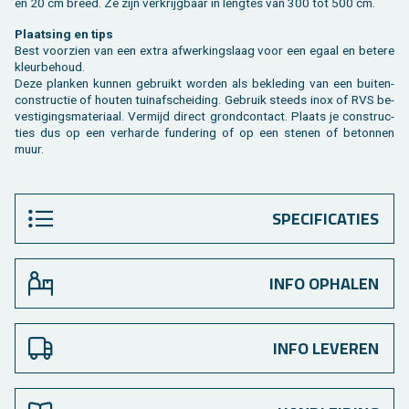
en 20 cm breed. Ze zijn ver­krijg­baar in leng­tes van 300 tot 500 cm.
Plaat­sing en tips
Best voor­zien van een extra af­wer­kings­laag voor een egaal en be­te­re
kleur­be­houd.
Deze plan­ken kun­nen ge­bruikt wor­den als be­kle­ding van een bui­ten­
con­struc­tie of hou­ten tuin­af­schei­ding. Ge­bruik steeds inox of RVS be­
ves­ti­gings­ma­te­ri­aal. Ver­mijd di­rect grond­con­tact. Plaats je con­struc­
ties dus op een ver­har­de fun­de­ring of op een ste­nen of be­ton­nen
muur.
SPECIFICATIES
INFO OPHALEN
INFO LEVEREN