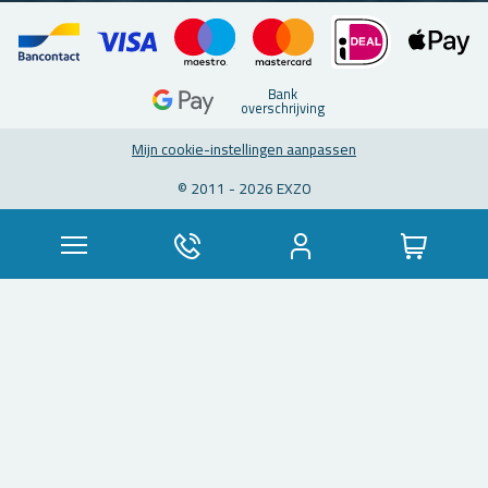
Bank
over­schrij­ving
Mijn coo­kie-in­stel­lin­gen aan­pas­sen
© 2011 - 2026 EXZO