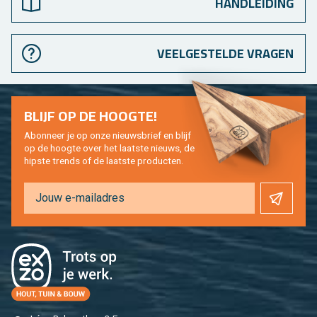
HANDLEIDING
VEELGESTELDE VRAGEN
BLIJF OP DE HOOG­TE!
Abon­neer je op onze nieuws­brief en blijf
op de hoog­te over het laat­ste nieuws, de
hip­s­te trends of de laat­ste pro­duc­ten.