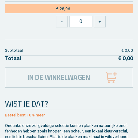
€ 28,96
Sub­to­taal
€ 0,00
To­taal
€ 0,00
IN DE WINKELWAGEN
WIST JE DAT?
Be­stel best 10% meer.
On­danks onze zorg­vul­di­ge se­lec­tie kun­nen plan­ken na­tuur­lij­ke on­ef­
fen­he­den heb­ben zoals kno­pen, een scheur, een lo­kaal kleur­ver­schil,
een lich­te be­scha­di­ging. Plaats de plan­ken maxi­maal in wild­ver­band,