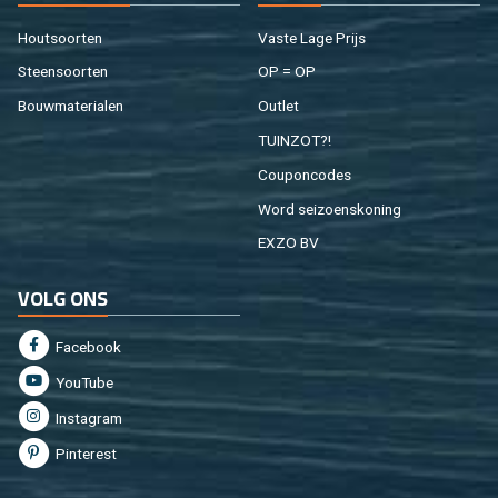
Hout­soor­ten
Vaste Lage Prijs
Steen­soor­ten
OP = OP
Bouw­ma­te­ri­a­len
Out­let
TUIN­ZOT?!
Cou­pon­co­des
Word sei­zoens­ko­ning
EXZO BV
VOLG ONS
Fa­cebook
You­Tu­be
In­st­agram
Pin­te­rest