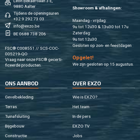
Léon Be­kaert­laan 3 E,
9880 Aal­ter
Show­room & af­ha­lin­gen:
Tij­dens de ope­nings­uren
+32 9 292 73 03
Maan­dag - vrij­dag:
info@​exzo.​be
9u tot 12u30 & 13u30 tot 17u
Za­ter­dag:
BE 0688 738 206
9u tot 12u30
Ge­slo­ten op zon- en feest­da­gen
FSC® C008551 // SCS-COC-
005219-QO
Op­ge­let!
Vraag naar onze FSC® ge­cer­ti­
We zijn ge­slo­ten op 15 au­gus­tus.
fi­ceer­de pro­duc­ten.
ONS AAN­BOD
OVER EXZO
Ge­vel­be­kle­ding
Wie is EXZO?
Ter­ras
Het team
Tuin­af­slui­ting
In de pers
Bij­ge­bouw
EXZO TV
Con­struc­tie
Jobs