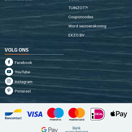
TUIN­ZOT?!
Cou­pon­co­des
Word sei­zoens­ko­ning
EXZO BV
VOLG ONS
Fa­cebook
You­Tu­be
In­st­agram
Pin­te­rest
Bank
over­schrij­ving