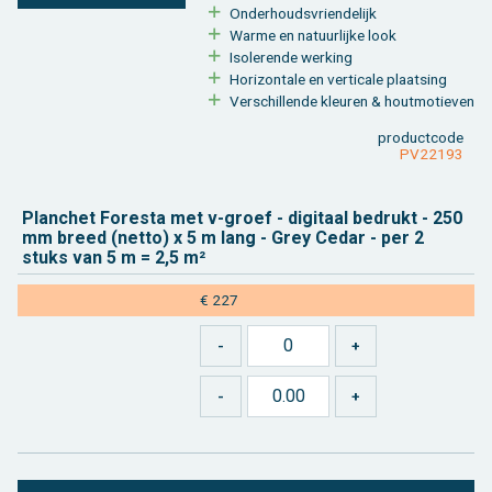
On­der­houds­vrien­de­lijk
Warme en na­tuur­lij­ke look
Iso­le­ren­de wer­king
Ho­ri­zon­ta­le en ver­ti­ca­le plaat­sing
Ver­schil­len­de kleu­ren & hout­mo­tie­ven
product­code
PV22193
Plan­chet Fo­res­ta met v-groef - di­gi­taal be­drukt - 250
mm breed (netto) x 5 m lang - Grey Cedar - per 2
stuks van 5 m = 2,5 m²
€ 227