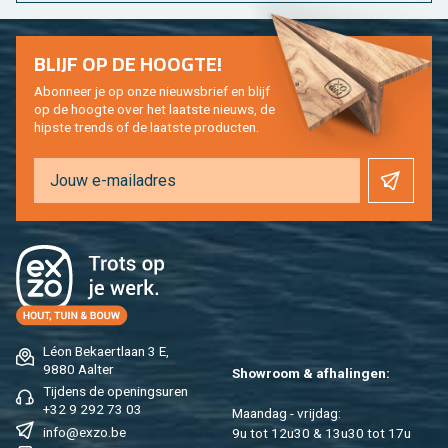
BLIJF OP DE HOOG­TE!
Abon­neer je op onze nieuws­brief en blijf
op de hoog­te over het laat­ste nieuws, de
hip­s­te trends of de laat­ste pro­duc­ten.
Léon Be­kaert­laan 3 E,
9880 Aal­ter
Show­room & af­ha­lin­gen:
Tij­dens de ope­nings­uren
+32 9 292 73 03
Maan­dag - vrij­dag:
info@​exzo.​be
9u tot 12u30 & 13u30 tot 17u