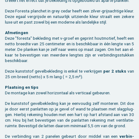
creëert het ef­fect dat je be­kle­ding is op­ge­bouwd uit apar­te plan­ken.
Deze Fo­res­ta plan­chet in grey cedar heeft een zil­ver-grijs­ach­ti­ge kleur.
Deze egaal ver­grijs­de en na­tuur­lijk uit­zien­de kleur straalt een ze­ke­re
luxe uit en past zowel bij een mo­der­ne als lan­de­lij­ke stijl.
Af­me­tin­gen
Deze "fo­res­ta" be­kle­ding met v-groef en ge­print hout­mo­tief, heeft een
netto breed­te van 25 cen­ti­me­ter en is be­schik­baar in één leng­te van 5
meter. De plan­ken kan je zelf naar wens op maat zagen. Om het aan el­
kaar te be­ves­ti­gen van meer­de­re leng­tes zijn er ver­bin­dings­stuk­ken
be­schik­baar.
Deze kunst­stof ge­vel­be­kle­ding is enkel te ver­krij­gen
per 2 stuks
van
25 cm breed (netto) x 5 m lang ( = 2,5 m²).
Plaat­sing en tips
De mon­ta­ge kan zowel ho­ri­zon­taal als ver­ti­caal ge­beu­ren.
De kunst­stof ge­vel­be­kle­ding kan je een­vou­dig zelf mon­te­ren. Dit doe
je door eerst pan­lat­ten op je gevel of wand te plaat­sen met slag­plug­
gen. Hier­bij re­ke­ning hou­den met een hart op hart af­stand aan van 30
cm. Hou bij het be­ves­ti­gen van de pan­lat­ten re­ke­ning met ven­ti­la­tie­
ruim­te. Be­ves­tigd de lat­ten daar­om mi­ni­maal 5,5 cm van de grond.
De ver­bin­ding van 2 pa­ne­len ge­beurt door mid­del van een
ver­bin­