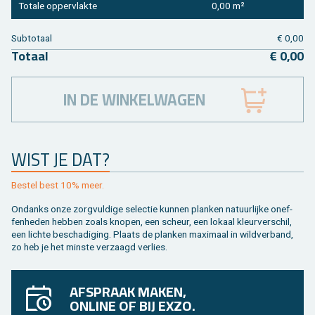
To­ta­le op­per­vlak­te
0,00 m²
Sub­to­taal
€ 0,00
To­taal
€ 0,00
IN DE WINKELWAGEN
WIST JE DAT?
Be­stel best 10% meer.
On­danks onze zorg­vul­di­ge se­lec­tie kun­nen plan­ken na­tuur­lij­ke on­ef­
fen­he­den heb­ben zoals kno­pen, een scheur, een lo­kaal kleur­ver­schil,
een lich­te be­scha­di­ging. Plaats de plan­ken maxi­maal in wild­ver­band,
zo heb je het min­ste ver­zaagd ver­lies.
AFSPRAAK MAKEN,
ONLINE OF BIJ EXZO.