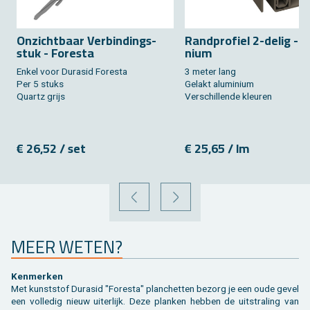
On­zicht­baar Ver­bin­dings­
Rand­pro­fiel 2-delig - a
stuk - Fo­res­ta
ni­um
Enkel voor Du­ra­s­id Fo­res­ta
3 meter lang
Per 5 stuks
Ge­lakt alu­mi­ni­um
Quar­tz grijs
Ver­schil­len­de kleu­ren
€ 26,52 / set
€ 25,65 / lm
VORIGE
VOLGENDE
MEER WETEN?
Ken­mer­ken
Met kunst­stof Du­ra­s­id "Fo­res­ta" plan­chet­ten be­zorg je een oude gevel
een vol­le­dig nieuw ui­ter­lijk. Deze plan­ken heb­ben de uit­stra­ling van