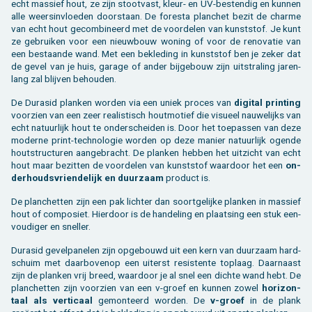
echt mas­sief hout, ze zijn stoot­vast, kleur- en UV-be­sten­dig en kun­nen
alle weers­in­vloe­den door­staan. De fo­res­ta plan­chet bezit de char­me
van echt hout ge­com­bi­neerd met de voor­de­len van kunst­stof. Je kunt
ze ge­brui­ken voor een nieuw­bouw wo­ning of voor de re­no­va­tie van
een be­staan­de wand. Met een be­kle­ding in kunst­stof ben je zeker dat
de gevel van je huis, ga­ra­ge of ander bij­ge­bouw zijn uit­stra­ling ja­ren­
lang zal blij­ven be­hou­den.
De Du­ra­s­id plan­ken wor­den via een uniek pro­ces van
di­gi­tal prin­ting
voor­zien van een zeer re­a­lis­tisch hout­mo­tief die vi­su­eel nau­we­lijks van
echt na­tuur­lijk hout te on­der­schei­den is. Door het toe­pas­sen van deze
mo­der­ne print-tech­no­lo­gie wor­den op deze ma­nier na­tuur­lijk ogen­de
hout­struc­tu­ren aan­ge­bracht. De plan­ken heb­ben het uit­zicht van echt
hout maar be­zit­ten de voor­de­len van kunst­stof waar­door het een
on­
der­houds­vrien­de­lijk en duur­zaam
pro­duct is.
De plan­chet­ten zijn een pak lich­ter dan ­soortgelijke plan­ken in mas­sief
hout of com­po­siet. Hier­door is de han­de­ling en plaat­sing een stuk een­
vou­di­ger en snel­ler.
Du­ra­s­id ge­vel­pa­ne­len zijn op­ge­bouwd uit een kern van duur­zaam hard­
schuim met daar­bo­ven­op een ui­terst re­sis­ten­te top­laag. Daar­naast
zijn de plan­ken vrij breed, waar­door je al snel een dich­te wand hebt. De
plan­chet­ten zijn voor­zien van een v-groef en kun­nen zowel
ho­ri­zon­
taal als ver­ti­caal
ge­mon­teerd wor­den. De
v-groef
in de plank