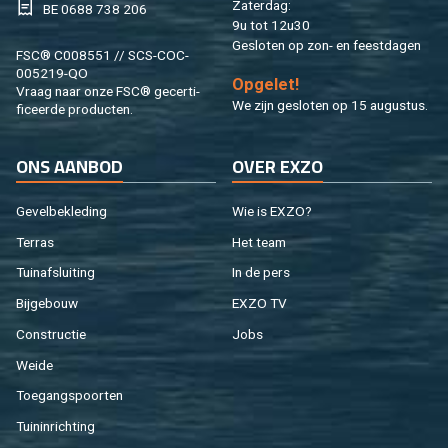
Za­ter­dag:
BE 0688 738 206
9u tot 12u30
Ge­slo­ten op zon- en feest­da­gen
FSC® C008551 // SCS-COC-
005219-QO
Op­ge­let!
Vraag naar onze FSC® ge­cer­ti­
We zijn ge­slo­ten op 15 au­gus­tus.
fi­ceer­de pro­duc­ten.
ONS AAN­BOD
OVER EXZO
Ge­vel­be­kle­ding
Wie is EXZO?
Ter­ras
Het team
Tuin­af­slui­ting
In de pers
Bij­ge­bouw
EXZO TV
Con­struc­tie
Jobs
Weide
Toe­gangs­poor­ten
Tuin­in­rich­ting