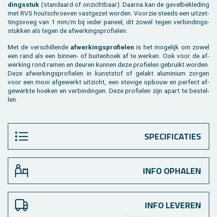
dings­stuk
(stan­daard of on­zicht­baar). Daar­na kan de ge­vel­be­kle­ding
met RVS hout­schroe­ven vast­ge­zet wor­den. Voor­zie steeds een uit­zet­
tings­voeg van 1 mm/m bij ieder pa­neel, dit zowel tegen ver­bin­dings­
stuk­ken als tegen de af­wer­kings­pro­fie­len.
Met de ver­schil­len­de
af­wer­kings­pro­fie­len
is het mo­ge­lijk om zowel
een rand als een bin­nen- of bui­ten­hoek af te wer­ken. Ook voor de af­
wer­king rond ramen en ­deuren kun­nen deze pro­fie­len ge­bruikt wor­den.
Deze af­wer­kings­pro­fie­len in kunst­stof of ge­lakt ­aluminium zor­gen
voor een mooi af­ge­werkt uit­zicht, een ste­vi­ge op­bouw en per­fect af­
ge­werk­te hoe­ken en ver­bin­din­gen. Deze pro­fie­len zijn apart te be­stel­
len.
SPECIFICATIES
INFO OPHALEN
INFO LEVEREN