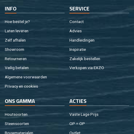
INFO
SER­VI­CE
Hoe be­stel je?
Con­tact
Laten le­ve­ren
Ad­vies
Zelf af­ha­len
Hand­lei­din­gen
Show­room
In­spi­ra­tie
Re­tour­ne­ren
Za­ke­lijk be­stel­len
Vei­lig be­ta­len
Ver­ko­pen via EXZO
Al­ge­me­ne voor­waar­den
Pri­va­cy en coo­kies
ONS GAMMA
AC­TIES
Hout­soor­ten
Vaste Lage Prijs
Steen­soor­ten
OP = OP
Bouw­ma­te­ri­a­len
Out­let