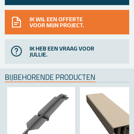
IK WIL EEN OFFERTE
VOOR MIJN PROJECT.
IK HEB EEN VRAAG VOOR
JULLIE.
BIJ­BE­HO­REN­DE PRO­DUC­TEN