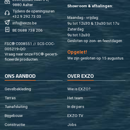
9880 Aal­ter
Show­room & af­ha­lin­gen:
Tij­dens de ope­nings­uren
+32 9 292 73 03
Maan­dag - vrij­dag:
info@​exzo.​be
9u tot 12u30 & 13u30 tot 17u
Za­ter­dag:
BE 0688 738 206
9u tot 12u30
Ge­slo­ten op zon- en feest­da­gen
FSC® C008551 // SCS-COC-
005219-QO
Op­ge­let!
Vraag naar onze FSC® ge­cer­ti­
We zijn ge­slo­ten op 15 au­gus­tus.
fi­ceer­de pro­duc­ten.
ONS AAN­BOD
OVER EXZO
Ge­vel­be­kle­ding
Wie is EXZO?
Ter­ras
Het team
Tuin­af­slui­ting
In de pers
Bij­ge­bouw
EXZO TV
Con­struc­tie
Jobs