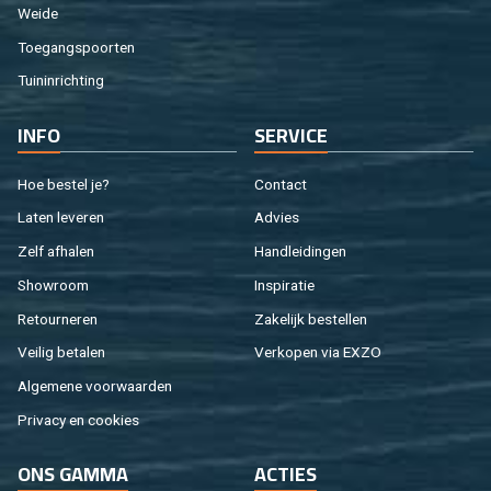
Weide
Toe­gangs­poor­ten
Tuin­in­rich­ting
INFO
SER­VI­CE
Hoe be­stel je?
Con­tact
Laten le­ve­ren
Ad­vies
Zelf af­ha­len
Hand­lei­din­gen
Show­room
In­spi­ra­tie
Re­tour­ne­ren
Za­ke­lijk be­stel­len
Vei­lig be­ta­len
Ver­ko­pen via EXZO
Al­ge­me­ne voor­waar­den
Pri­va­cy en coo­kies
ONS GAMMA
AC­TIES