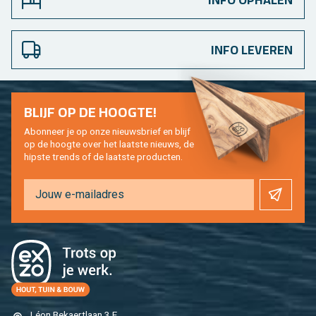
INFO LEVEREN
BLIJF OP DE HOOG­TE!
Abon­neer je op onze nieuws­brief en blijf
op de hoog­te over het laat­ste nieuws, de
hip­s­te trends of de laat­ste pro­duc­ten.
Léon Be­kaert­laan 3 E,