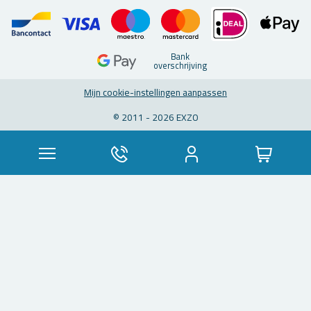
Bank
over­schrij­ving
Mijn coo­kie-in­stel­lin­gen aan­pas­sen
© 2011 - 2026 EXZO