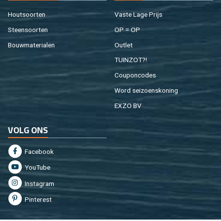
Hout­soor­ten
Vaste Lage Prijs
Steen­soor­ten
OP = OP
Bouw­ma­te­ri­a­len
Out­let
TUIN­ZOT?!
Cou­pon­co­des
Word sei­zoens­ko­ning
EXZO BV
VOLG ONS
Fa­cebook
You­Tu­be
In­st­agram
Pin­te­rest