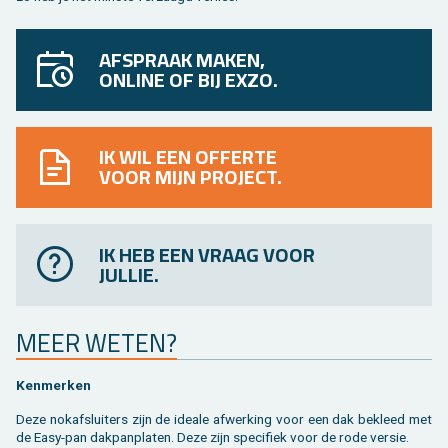
AFSPRAAK MAKEN,
ONLINE OF BIJ EXZO.
IK WIL EEN OFFERTE
VOOR MIJN PROJECT.
IK HEB EEN VRAAG VOOR
JULLIE.
MEER WETEN?
Ken­mer­ken
Deze nok­af­slui­ters zijn de ide­a­le af­wer­king voor een dak be­kleed met
de Easy-pan dak­pan­pla­ten. Deze zijn spe­ci­fiek voor de rode ver­sie.