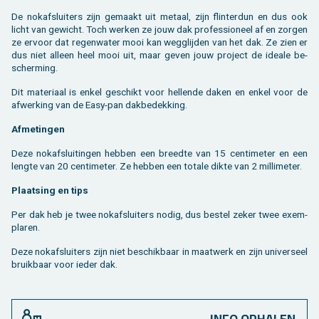
De nok­af­slui­ters zijn ge­maakt uit me­taal, zijn flin­ter­dun en dus ook
licht van ge­wicht. Toch wer­ken ze jouw dak pro­fes­si­o­neel af en zor­gen
ze er­voor dat re­gen­wa­ter mooi kan weg­glij­den van het dak. Ze zien er
dus niet al­leen heel mooi uit, maar geven jouw pro­ject de ide­a­le be­
scher­ming.
Dit ma­te­ri­aal is enkel ge­schikt voor hel­len­de daken en enkel voor de
af­wer­king van de Easy-pan dak­be­dek­king.
Af­me­tin­gen
Deze nok­af­slui­tin­gen heb­ben een breed­te van 15 cen­ti­me­ter en een
leng­te van 20 cen­ti­me­ter. Ze heb­ben een to­ta­le dikte van 2 mil­li­me­ter.
Plaat­sing en tips
Per dak heb je twee nok­af­slui­ters nodig, dus be­stel zeker twee exem­
pla­ren.
Deze nok­af­slui­ters zijn niet be­schik­baar in maat­werk en zijn uni­ver­seel
bruik­baar voor ieder dak.
INFO OPHALEN