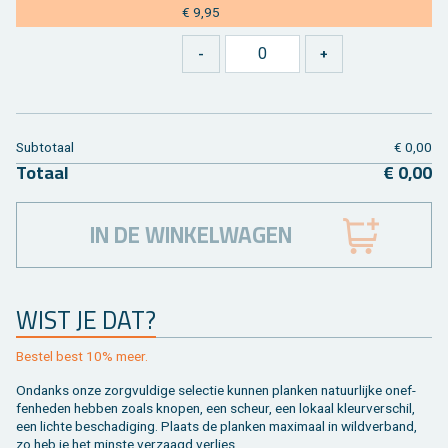
€ 9,95
Sub­to­taal
€ 0,00
To­taal
€ 0,00
IN DE WINKELWAGEN
WIST JE DAT?
Be­stel best 10% meer.
On­danks onze zorg­vul­di­ge se­lec­tie kun­nen plan­ken na­tuur­lij­ke on­ef­
fen­he­den heb­ben zoals kno­pen, een scheur, een lo­kaal kleur­ver­schil,
een lich­te be­scha­di­ging. Plaats de plan­ken maxi­maal in wild­ver­band,
zo heb je het min­ste ver­zaagd ver­lies.