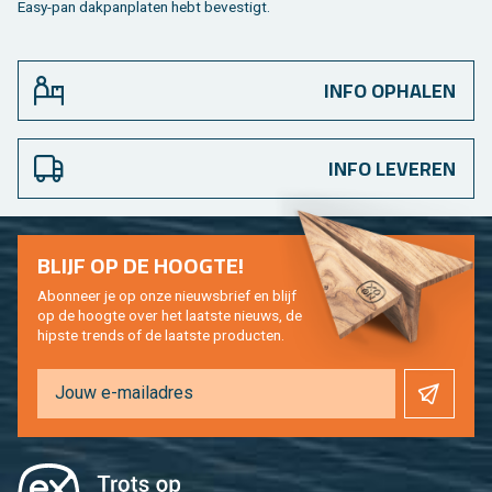
Easy-pan dak­pan­pla­ten hebt be­ves­tigt.
INFO OPHALEN
INFO LEVEREN
BLIJF OP DE HOOG­TE!
Abon­neer je op onze nieuws­brief en blijf
op de hoog­te over het laat­ste nieuws, de
hip­s­te trends of de laat­ste pro­duc­ten.