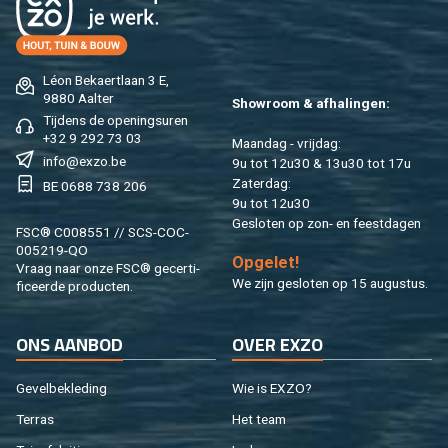
Léon Be­kaert­laan 3 E,
9880 Aal­ter
Show­room & af­ha­lin­gen:
Tij­dens de ope­nings­uren
+32 9 292 73 03
Maan­dag - vrij­dag:
info@​exzo.​be
9u tot 12u30 & 13u30 tot 17u
Za­ter­dag:
BE 0688 738 206
9u tot 12u30
Ge­slo­ten op zon- en feest­da­gen
FSC® C008551 // SCS-COC-
005219-QO
Op­ge­let!
Vraag naar onze FSC® ge­cer­ti­
We zijn ge­slo­ten op 15 au­gus­tus.
fi­ceer­de pro­duc­ten.
ONS AAN­BOD
OVER EXZO
Ge­vel­be­kle­ding
Wie is EXZO?
Ter­ras
Het team