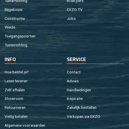
Tuin­af­slui­ting
In de pers
Bij­ge­bouw
EXZO TV
Con­struc­tie
Jobs
Weide
Toe­gangs­poor­ten
Tuin­in­rich­ting
INFO
SER­VI­CE
Hoe be­stel je?
Con­tact
Laten le­ve­ren
Ad­vies
Zelf af­ha­len
Hand­lei­din­gen
Show­room
In­spi­ra­tie
Re­tour­ne­ren
Za­ke­lijk be­stel­len
Vei­lig be­ta­len
Ver­ko­pen via EXZO
Al­ge­me­ne voor­waar­den