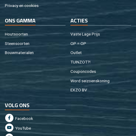
Pri­va­cy en coo­kies
ONS GAMMA
AC­TIES
Hout­soor­ten
Vaste Lage Prijs
Steen­soor­ten
OP = OP
Bouw­ma­te­ri­a­len
Out­let
TUIN­ZOT?!
Cou­pon­co­des
Word sei­zoens­ko­ning
EXZO BV
VOLG ONS
Fa­cebook
You­Tu­be