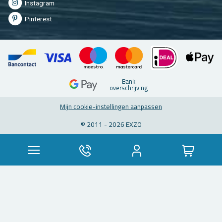
In­st­agram
Pin­te­rest
Bank
over­schrij­ving
Mijn coo­kie-in­stel­lin­gen aan­pas­sen
© 2011 - 2026 EXZO