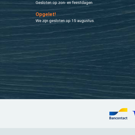
Ge­slo­ten op zon- en feest­da­gen
Op­ge­let!
We zijn ge­slo­ten op 15 au­gus­tus.