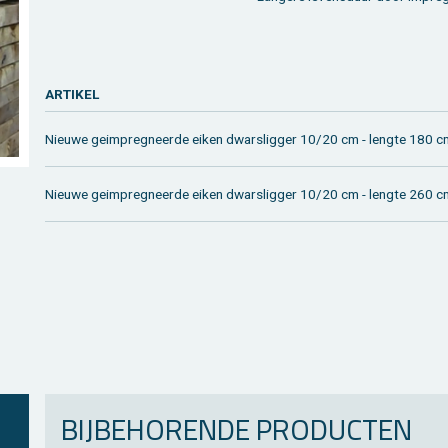
AR­TI­KEL
Nieu­we geim­preg­neer­de eiken dwars­lig­ger 10/20 cm - leng­te 180 c
Nieu­we geim­preg­neer­de eiken dwars­lig­ger 10/20 cm - leng­te 260 c
BIJ­BE­HO­REN­DE PRO­DUC­TEN