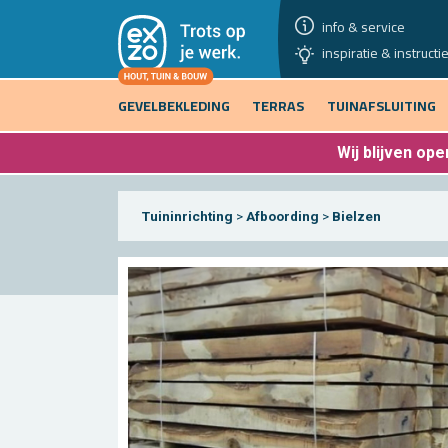
info & service
inspiratie & instructi
GEVELBEKLEDING
TERRAS
TUINAFSLUITING
Wij blijven
open
Tuininrichting
>
Afboording
>
Bielzen