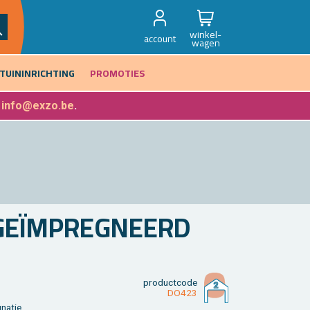
winkel-
account
wagen
TUININRICHTING
PROMOTIES
f
info@exzo.be
.
 GEÏMPREG­NEERD
product­code
DO423
na­tie