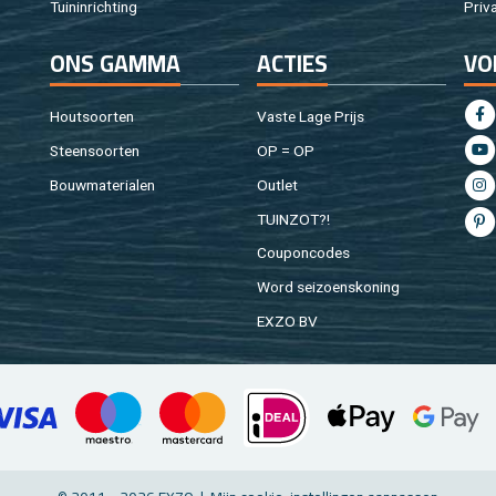
Tuin­in­rich­ting
Pri­v
ONS GAMMA
AC­TIES
VO
Hout­soor­ten
Vaste Lage Prijs
Steen­soor­ten
OP = OP
Bouw­ma­te­ri­a­len
Out­let
TUIN­ZOT?!
Cou­pon­co­des
Word sei­zoens­ko­ning
EXZO BV