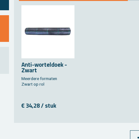
Anti-wor­tel­doek -
Zwart
Meer­de­re for­ma­ten
Zwart op rol
€ 34,28 / stuk