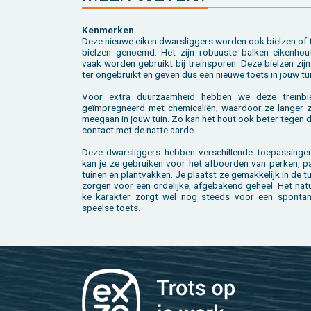
Ken­mer­ken
Deze nieu­we eiken dwars­lig­gers wor­den ook biel­zen of 
biel­zen ge­noemd. Het zijn ro­buus­te bal­ken ei­ken­hou
vaak wor­den ge­bruikt bij trein­spo­ren. Deze biel­zen zij
ter on­ge­bruikt en geven dus een nieu­we toets in jouw tui
Voor extra duur­zaam­heid heb­ben we deze trein­bie
geïmpreg­neerd met che­mi­ca­liën, waar­door ze lan­ger zu
mee­gaan in jouw tuin. Zo kan het hout ook beter tegen di
con­tact met de natte aarde.
Deze dwars­lig­gers heb­ben ver­schil­len­de toe­pas­sin­g
kan je ze ge­brui­ken voor het af­boor­den van per­ken, p
tui­nen en plant­vak­ken. Je plaatst ze ge­mak­ke­lijk in de t
zor­gen voor een or­de­lij­ke, af­ge­ba­kend ge­heel. Het na­tuu
ke ka­rak­ter zorgt wel nog steeds voor een spon­ta­
speel­se toets.