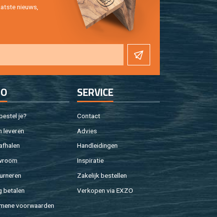
at­ste nieuws,
FO
SER­VI­CE
e­stel je?
Con­tact
 le­ve­ren
Ad­vies
af­ha­len
Hand­lei­din­gen
w­room
In­spi­ra­tie
ur­ne­ren
Za­ke­lijk be­stel­len
g be­ta­len
Ver­ko­pen via EXZO
­me­ne voor­waar­den