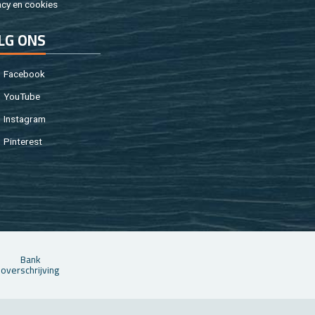
a­cy en coo­kies
LG ONS
Fa­cebook
You­Tu­be
In­st­agram
Pin­te­rest
Bank
over­schrij­ving