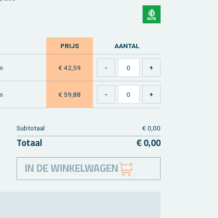
PRIJS
AAN­TAL
m
€ 42,59
m
€ 59,88
Sub­to­taal
€ 0,00
To­taal
€ 0,00
IN DE WINKELWAGEN