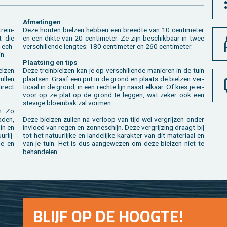
Af­me­tin­gen
trein­
Deze hou­ten biel­zen heb­ben een breed­te van 10 cen­ti­me­ter
t die
en een dikte van 20 cen­ti­me­ter. Ze zijn be­schik­baar in twee
n ech­
ver­schil­len­de leng­tes: 180 cen­ti­me­ter en 260 cen­ti­me­ter.
n.
Plaat­sing en tips
l­zen
Deze trein­biel­zen kan je op ver­schil­len­de ma­nie­ren in de tuin
l­len
plaat­sen. Graaf een put in de grond en plaats de biel­zen ver­
­rect
ti­caal in de grond, in een rech­te lijn naast el­kaar. Of kies je er­
voor op ze plat op de grond te leg­gen, wat zeker ook een
ste­vi­ge bloem­bak zal vor­men.
en. Zo
aden,
Deze biel­zen zul­len na ver­loop van tijd wel ver­grij­zen onder
uin en
in­vloed van regen en zon­ne­schijn. Deze ver­grij­zing draagt bij
r­lij­
tot het na­tuur­lij­ke en lan­de­lij­ke ka­rak­ter van dit ma­te­ri­aal en
ne en
van je tuin. Het is dus aan­ge­we­zen om deze biel­zen niet te
be­han­de­len.
BLIJF OP DE HOOG­TE!