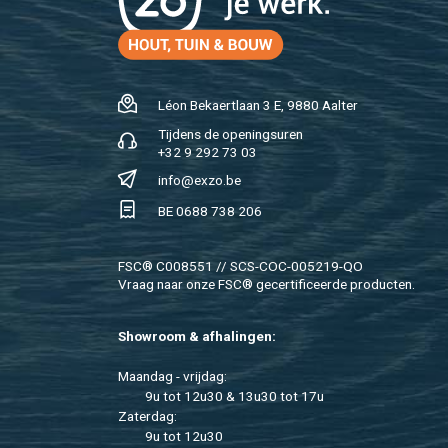
Léon Be­kaert­laan 3 E, 9880 Aal­ter
Tij­dens de ope­nings­uren
+32 9 292 73 03
info@​exzo.​be
BE 0688 738 206
FSC® C008551 // SCS-COC-005219-QO
Vraag naar onze FSC® ge­cer­ti­fi­ceer­de pro­duc­ten.
Show­room & af­ha­lin­gen:
Maan­dag - vrij­dag:
9u tot 12u30 & 13u30 tot 17u
Za­ter­dag:
9u tot 12u30