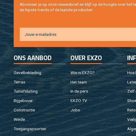
Abon­neer je op onze nieuws­brief en blijf op de hoog­te over het la
de hip­s­te trends of de laat­ste pro­duc­ten.
ONS AAN­BOD
OVER EXZO
IN
Ge­vel­be­kle­ding
Wie is EXZO?
Hoe b
Ter­ras
Het team
Laten
Tuin­af­slui­ting
In de pers
Zelf 
Bij­ge­bouw
EXZO TV
Sho
Con­struc­tie
Jobs
Re­to
Weide
Vei­li
Toe­gangs­poor­ten
Al­ge