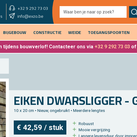
+32 9 292 73 03
showroom vandaag
info@exzo.be
9u - 12u30 & 13u30 - 17u
es
BIJGEBOUW
CONSTRUCTIE
WEIDE
TOEGANGSPOORTEN
 tijdens bouwverlof
! Contacteer ons via
+32 9 292 73 03
o
EIKEN DWARS­LIG­GER -
10 x 20 cm • Nieuw, on­ge­bruikt • Meer­de­re leng­tes
Ro­buust
€ 42,59 / stuk
Mooie ver­grij­zing
Lan­ge­re le­vens­duur door im­preg­