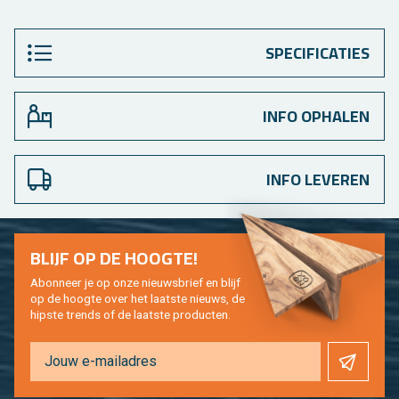
SPECIFICATIES
INFO OPHALEN
INFO LEVEREN
BLIJF OP DE HOOG­TE!
Abon­neer je op onze nieuws­brief en blijf
op de hoog­te over het laat­ste nieuws, de
hip­s­te trends of de laat­ste pro­duc­ten.