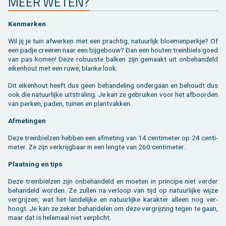
MEER WETEN?
Ken­mer­ken
Wil jij je tuin af­wer­ken met een prach­tig, na­tuur­lijk bloe­men­perk­je? Of
een padje creëren naar een bij­ge­bouw? Dan een hou­ten trein­biels goed
van pas komen! Deze ro­buus­te bal­ken zijn ge­maakt uit on­be­han­deld
ei­ken­hout met een ruwe, blan­ke look.
Dit ei­ken­hout heeft dus geen be­han­de­ling on­der­gaan en be­houdt dus
ook die na­tuur­lij­ke uit­stra­ling. Je kan ze ge­brui­ken voor het af­boor­den
van per­ken, paden, tui­nen en plant­vak­ken.
Af­me­tin­gen
Deze trein­biel­zen heb­ben een af­me­ting van 14 cen­ti­me­ter op 24 cen­ti­
me­ter. Ze zijn ver­krijg­baar in een leng­te van 260 cen­ti­me­ter.
Plaat­sing en tips
Deze trein­biel­zen zijn on­be­han­deld en moe­ten in prin­ci­pe niet ver­der
be­han­deld wor­den. Ze zul­len na ver­loop van tijd op na­tuur­lij­ke wijze
ver­grij­zen, wat het lan­de­lij­ke en na­tuur­lij­ke ka­rak­ter al­leen nog ver­
hoogt. Je kan ze zeker be­han­de­len om deze ver­grij­zing tegen te gaan,
maar dat is he­le­maal niet ver­plicht.