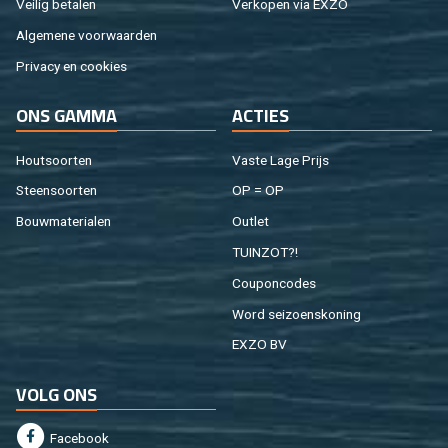
Vei­lig be­ta­len
Ver­ko­pen via EXZO
Al­ge­me­ne voor­waar­den
Pri­va­cy en coo­kies
ONS GAMMA
AC­TIES
Hout­soor­ten
Vaste Lage Prijs
Steen­soor­ten
OP = OP
Bouw­ma­te­ri­a­len
Out­let
TUIN­ZOT?!
Cou­pon­co­des
Word sei­zoens­ko­ning
EXZO BV
VOLG ONS
Fa­cebook