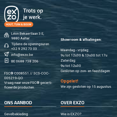
Léon Be­kaert­laan 3 E,
9880 Aal­ter
Show­room & af­ha­lin­gen:
Tij­dens de ope­nings­uren
+32 9 292 73 03
Maan­dag - vrij­dag:
info@​exzo.​be
9u tot 12u30 & 13u30 tot 17u
Za­ter­dag:
BE 0688 738 206
9u tot 12u30
Ge­slo­ten op zon- en feest­da­gen
FSC® C008551 // SCS-COC-
005219-QO
Op­ge­let!
Vraag naar onze FSC® ge­cer­ti­
We zijn ge­slo­ten op 15 au­gus­tus.
fi­ceer­de pro­duc­ten.
ONS AAN­BOD
OVER EXZO
Ge­vel­be­kle­ding
Wie is EXZO?