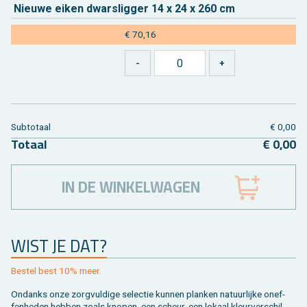
Nieu­we eiken dwars­lig­ger 14 x 24 x 260 cm
€ 70,16
Sub­to­taal
€ 0,00
To­taal
€ 0,00
IN DE WINKELWAGEN
WIST JE DAT?
Be­stel best 10% meer.
On­danks onze zorg­vul­di­ge se­lec­tie kun­nen plan­ken na­tuur­lij­ke on­ef­
fen­he­den heb­ben zoals kno­pen, een scheur, een lo­kaal kleur­ver­schil,