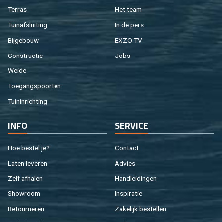
Ter­ras
Het team
Tuin­af­slui­ting
In de pers
Bij­ge­bouw
EXZO TV
Con­struc­tie
Jobs
Weide
Toe­gangs­poor­ten
Tuin­in­rich­ting
INFO
SER­VI­CE
Hoe be­stel je?
Con­tact
Laten le­ve­ren
Ad­vies
Zelf af­ha­len
Hand­lei­din­gen
Show­room
In­spi­ra­tie
Re­tour­ne­ren
Za­ke­lijk be­stel­len