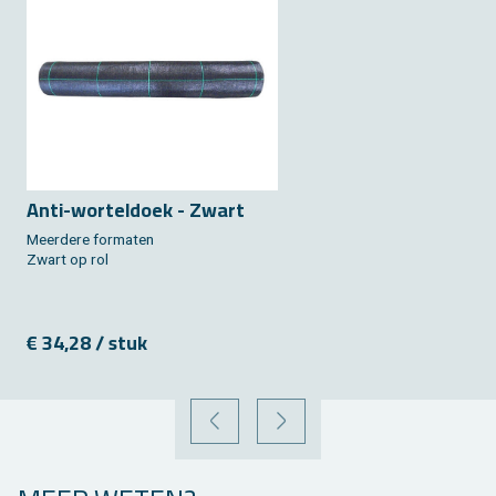
Anti-wor­tel­doek - Zwart
Meer­de­re for­ma­ten
Zwart op rol
€ 34,28 / stuk
VORIGE
VOLGENDE