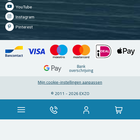
You­Tu­be
In­st­agram
Pin­te­rest
Bank
over­schrij­ving
Mijn coo­kie-in­stel­lin­gen aan­pas­sen
© 2011 - 2026 EXZO