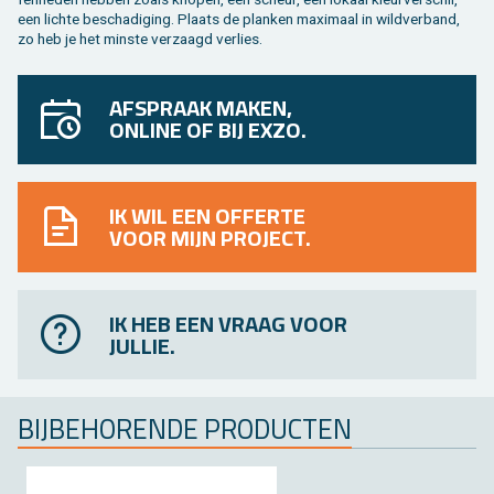
een lich­te be­scha­di­ging. Plaats de plan­ken maxi­maal in wild­ver­band,
zo heb je het min­ste ver­zaagd ver­lies.
AFSPRAAK MAKEN,
ONLINE OF BIJ EXZO.
IK WIL EEN OFFERTE
VOOR MIJN PROJECT.
IK HEB EEN VRAAG VOOR
JULLIE.
BIJ­BE­HO­REN­DE PRO­DUC­TEN