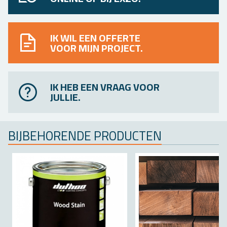
IK WIL EEN OFFERTE
VOOR MIJN PROJECT.
IK HEB EEN VRAAG VOOR
JULLIE.
BIJ­BE­HO­REN­DE PRO­DUC­TEN