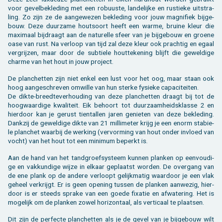
voor ge­vel­be­kle­ding met een ro­buus­te, lan­de­lij­ke en rus­tie­ke uit­stra­
ling. Zo zijn ze de aan­ge­we­zen be­kle­ding voor jouw mag­ni­fiek bij­ge­
bouw. Deze duur­za­me hout­soort heeft een warme, brui­ne kleur die
maxi­maal bij­draagt aan de na­tu­rel­le sfeer van je bij­ge­bouw en groe­ne
oase van rust. Na ver­loop van tijd zal deze kleur ook prach­tig en egaal
ver­grij­zen, maar door de sub­tie­le hout­te­ke­ning blijft die ge­wel­di­ge
char­me van het hout in jouw pro­ject.
De plan­chet­ten zijn niet enkel een lust voor het oog, maar staan ook
hoog aan­ge­schre­ven om­wil­le van hun ster­ke fy­sie­ke ca­pa­ci­tei­ten.
De dikte-breed­te­ver­hou­ding van deze plan­chet­ten draagt bij tot de
hoog­waar­di­ge kwa­li­teit. Eik be­hoort tot duur­zaam­heids­klas­se 2 en
hier­door kan je ge­rust tien­tal­len jaren ge­nie­ten van deze be­kle­ding.
Dank­zij de ge­wel­di­ge dikte van 21 mil­li­me­ter krijg je een enorm sta­bie­
le plan­chet waar­bij de wer­king (ver­vor­ming van hout onder in­vloed van
vocht) van het hout tot een mi­ni­mum be­perkt is.
Aan de hand van het tand­groef­sys­teem kun­nen plan­ken op een­vou­di­
ge en vak­kun­di­ge wijze in el­kaar ge­plaatst wor­den. De over­gang van
de ene plank op de an­de­re ver­loopt ge­lijk­ma­tig waar­door je een vlak
ge­heel ver­krijgt. Er is geen ope­ning tus­sen de plan­ken aan­we­zig, hier­
door is er steeds spra­ke van een goede fixa­tie en af­wa­te­ring. Het is
mo­ge­lijk om de plan­ken zowel ho­ri­zon­taal, als ver­ti­caal te plaat­sen.
Dit zijn de per­fec­te plan­chet­ten als je de gevel van je bij­ge­bouw wilt