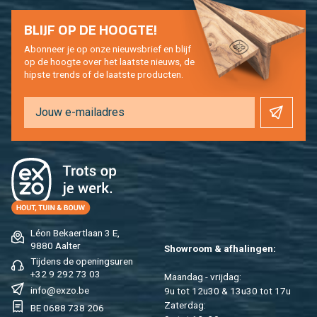
BLIJF OP DE HOOG­TE!
Abon­neer je op onze nieuws­brief en blijf
op de hoog­te over het laat­ste nieuws, de
hip­s­te trends of de laat­ste pro­duc­ten.
Léon Be­kaert­laan 3 E,
9880 Aal­ter
Show­room & af­ha­lin­gen:
Tij­dens de ope­nings­uren
+32 9 292 73 03
Maan­dag - vrij­dag:
info@​exzo.​be
9u tot 12u30 & 13u30 tot 17u
Za­ter­dag:
BE 0688 738 206