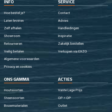
INFO
SER­VI­CE
Hoe be­stel je?
Con­tact
Laten le­ve­ren
Ad­vies
Zelf af­ha­len
Hand­lei­din­gen
Show­room
In­spi­ra­tie
Re­tour­ne­ren
Za­ke­lijk be­stel­len
Vei­lig be­ta­len
Ver­ko­pen via EXZO
Al­ge­me­ne voor­waar­den
Pri­va­cy en coo­kies
ONS GAMMA
AC­TIES
Hout­soor­ten
Vaste Lage Prijs
Steen­soor­ten
OP = OP
Bouw­ma­te­ri­a­len
Out­let