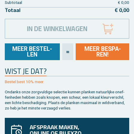
Sub­to­taal
€ 0,00
To­taal
€ 0,00
IN DE WINKELWAGEN
MEER BE­STEL­
MEER BE­SPA­
=
LEN
REN!
WIST JE DAT?
Be­stel best 10% meer.
On­danks onze zorg­vul­di­ge se­lec­tie kun­nen plan­ken na­tuur­lij­ke on­ef­
fen­he­den heb­ben zoals kno­pen, een scheur, een lo­kaal kleur­ver­schil,
een lich­te be­scha­di­ging. Plaats de plan­ken maxi­maal in wild­ver­band,
zo heb je het min­ste ver­zaagd ver­lies.
AFSPRAAK MAKEN,
ONLINE OF BIJ EXZO.