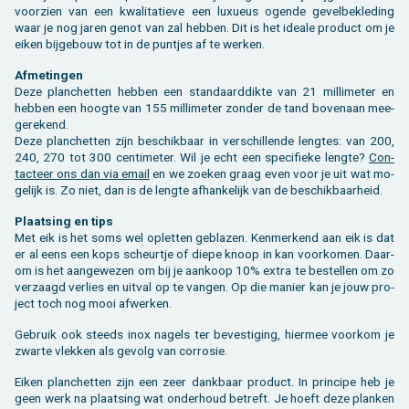
voor­zien van een kwa­li­ta­tie­ve een luxu­eus ogen­de ge­vel­be­kle­ding
waar je nog jaren genot van zal heb­ben. Dit is het ide­a­le pro­duct om je
eiken bij­ge­bouw tot in de punt­jes af te wer­ken.
Af­me­tin­gen
Deze plan­chet­ten heb­ben een stan­daard­dik­te van 21 mil­li­me­ter en
heb­ben een hoog­te van 155 mil­li­me­ter zon­der de tand bo­ven­aan mee­
ge­re­kend.
Deze plan­chet­ten zijn be­schik­baar in ver­schil­len­de leng­tes: van 200,
240, 270 tot 300 cen­ti­me­ter. Wil je echt een spe­ci­fie­ke leng­te?
Con­
tac­teer ons dan via email
en we zoe­ken graag even voor je uit wat mo­
ge­lijk is. Zo niet, dan is de leng­te af­han­ke­lijk van de be­schik­baar­heid.
Plaat­sing en tips
Met eik is het soms wel op­let­ten ge­bla­zen. Ken­mer­kend aan eik is dat
er al eens een kops scheur­tje of diepe knoop in kan voor­ko­men. Daar­
om is het aan­ge­we­zen om bij je aan­koop 10% extra te be­stel­len om zo
ver­zaagd ver­lies en uit­val op te van­gen. Op die ma­nier kan je jouw pro­
ject toch nog mooi af­wer­ken.
Ge­bruik ook steeds inox na­gels ter be­ves­ti­ging, hier­mee voor­kom je
zwar­te vlek­ken als ge­volg van cor­ro­sie.
Eiken plan­chet­ten zijn een zeer dank­baar pro­duct. In prin­ci­pe heb je
geen werk na plaat­sing wat on­der­houd be­treft. Je hoeft deze plan­ken