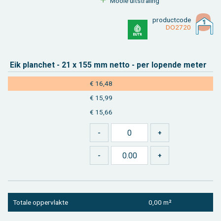
Mooie uit­stra­ling
product­code
DO2720
Eik plan­chet - 21 x 155 mm netto - per lo­pen­de meter
€ 16,48
€ 15,99
€ 15,66
To­ta­le op­per­vlak­te
0,00 m²