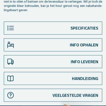
niet in te oliën of beit­sen om de le­vens­duur te ver­len­gen. Wil je toch de
ori­gi­ne­le kleur be­hou­den, kan je het hout ge­rust nog een na­be­han­de­
lings­beurt geven.
SPECIFICATIES
INFO OPHALEN
INFO LEVEREN
HANDLEIDING
VEELGESTELDE VRAGEN