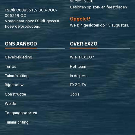
9u tot 12u30
Ge­slo­ten op zon- en feest­da­gen
FSC® C008551 // SCS-COC-
005219-QO
Op­ge­let!
Vraag naar onze FSC® ge­cer­ti­
We zijn ge­slo­ten op 15 au­gus­tus.
fi­ceer­de pro­duc­ten.
ONS AAN­BOD
OVER EXZO
Ge­vel­be­kle­ding
Wie is EXZO?
Ter­ras
Het team
Tuin­af­slui­ting
In de pers
Bij­ge­bouw
EXZO TV
Con­struc­tie
Jobs
Weide
Toe­gangs­poor­ten
Tuin­in­rich­ting