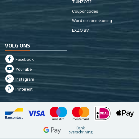
TUIN­ZOT?!
Cou­pon­co­des
Word sei­zoens­ko­ning
EXZO BV
VOLG ONS
Fa­cebook
You­Tu­be
In­st­agram
Pin­te­rest
Bank
over­schrij­ving