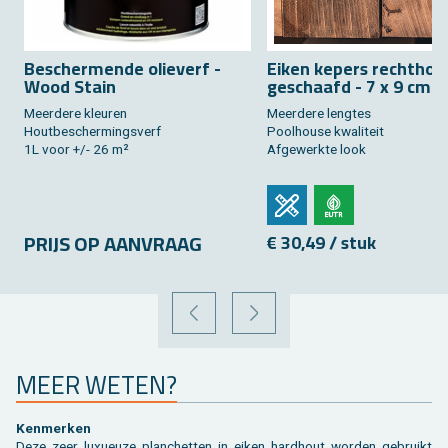
Be­scher­men­de olie­verf -
Eiken ke­pers recht­hoe­
Wood Stain
ge­schaafd - 7 x 9 cm
Meer­de­re kleu­ren
Meer­de­re leng­tes
Hout­be­scher­mings­verf
Pool­hou­se kwa­li­teit
1L voor +/- 26 m²
Af­ge­werk­te look
PRIJS OP AAN­VRAAG
€ 30,49 / stuk
VORIGE
VOLGENDE
MEER WETEN?
Ken­mer­ken
Deze zeer luxu­eu­ze plan­chet­ten in eiken hard­hout wor­den ge­bruikt