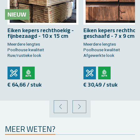
NIEUW
Eiken ke­pers recht­hoe­kig -
Eiken ke­pers recht­hoe­
fijn­be­zaagd - 10 x 15 cm
ge­schaafd - 7 x 9 cm
Meer­de­re leng­tes
Meer­de­re leng­tes
Pool­hou­se kwa­li­teit
Pool­hou­se kwa­li­teit
Ruw/rus­tie­ke look
Af­ge­werk­te look
€ 64,66 / stuk
€ 30,49 / stuk
VORIGE
VOLGENDE
MEER WETEN?