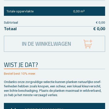
To­ta­le op­per­vlak­te
0,00 m²
Sub­to­taal
€ 0,00
To­taal
€ 0,00
IN DE WINKELWAGEN
WIST JE DAT?
Be­stel best 10% meer.
On­danks onze zorg­vul­di­ge se­lec­tie kun­nen plan­ken na­tuur­lij­ke on­ef­
fen­he­den heb­ben zoals kno­pen, een scheur, een lo­kaal kleur­ver­schil,
een lich­te be­scha­di­ging. Plaats de plan­ken maxi­maal in wild­ver­band,
zo heb je het min­ste ver­zaagd ver­lies.