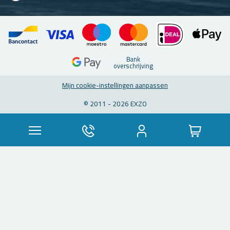
Bank
over­schrij­ving
Mijn coo­kie-in­stel­lin­gen aan­pas­sen
© 2011 - 2026 EXZO