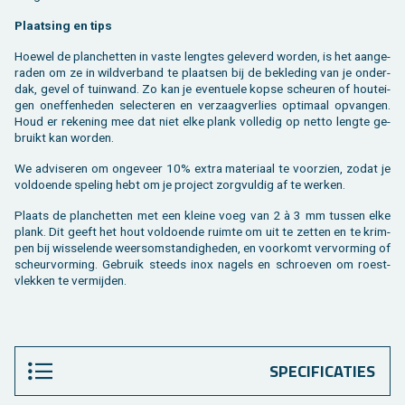
Plaat­sing en tips
Hoe­wel de plan­chet­ten in vaste leng­tes ge­le­verd wor­den, is het aan­ge­
ra­den om ze in wild­ver­band te plaat­sen bij de be­kle­ding van je on­der­
dak, gevel of tuin­wand. Zo kan je even­tu­e­le kopse scheu­ren of houtei­
gen on­ef­fen­he­den se­lec­te­ren en ver­zaag­ver­lies op­ti­maal op­van­gen.
Houd er re­ke­ning mee dat niet elke plank vol­le­dig op netto leng­te ge­
bruikt kan wor­den.
We ad­vi­se­ren om on­ge­veer 10% extra ma­te­ri­aal te voor­zien, zodat je
vol­doen­de spe­ling hebt om je pro­ject zorg­vul­dig af te wer­ken.
Plaats de plan­chet­ten met een klei­ne voeg van 2 à 3 mm tus­sen elke
plank. Dit geeft het hout vol­doen­de ruim­te om uit te zet­ten en te krim­
pen bij wis­se­len­de weers­om­stan­dig­he­den, en voor­komt ver­vor­ming of
scheur­vor­ming. Ge­bruik steeds inox na­gels en schroe­ven om roest­
vlek­ken te ver­mij­den.
SPECIFICATIES