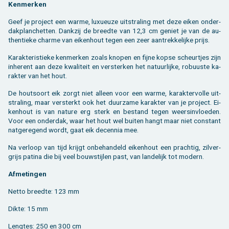
Ken­mer­ken
Geef je pro­ject een warme, luxu­eu­ze uit­stra­ling met deze eiken on­der­
dak­plan­chet­ten. Dank­zij de breed­te van 12,3 cm ge­niet je van de au­
then­tie­ke char­me van ei­ken­hout tegen een zeer aan­trek­ke­lij­ke prijs.
Ka­rak­te­ris­tie­ke ken­mer­ken zoals kno­pen en fijne kopse scheur­tjes zijn
in­he­rent aan deze kwa­li­teit en ver­ster­ken het na­tuur­lij­ke, ro­buus­te ka­
rak­ter van het hout.
De hout­soort eik zorgt niet al­leen voor een warme, ka­rak­ter­vol­le uit­
stra­ling, maar ver­sterkt ook het duur­za­me ka­rak­ter van je pro­ject. Ei­
ken­hout is van na­tu­re erg sterk en be­stand tegen weers­in­vloe­den.
Voor een on­der­dak, waar het hout wel bui­ten hangt maar niet con­stant
nat­ge­re­gend wordt, gaat eik de­cen­nia mee.
Na ver­loop van tijd krijgt on­be­han­deld ei­ken­hout een prach­tig, zil­ver­
grijs pa­ti­na die bij veel bouw­stij­len past, van lan­de­lijk tot mo­dern.
Af­me­tin­gen
Netto breed­te: 123 mm
Dikte: 15 mm
Leng­tes: 250 en 300 cm