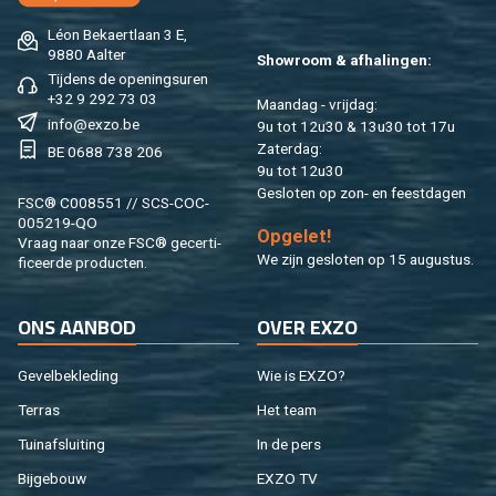
Léon Be­kaert­laan 3 E,
9880 Aal­ter
Show­room & af­ha­lin­gen:
Tij­dens de ope­nings­uren
+32 9 292 73 03
Maan­dag - vrij­dag:
info@​exzo.​be
9u tot 12u30 & 13u30 tot 17u
Za­ter­dag:
BE 0688 738 206
9u tot 12u30
Ge­slo­ten op zon- en feest­da­gen
FSC® C008551 // SCS-COC-
005219-QO
Op­ge­let!
Vraag naar onze FSC® ge­cer­ti­
We zijn ge­slo­ten op 15 au­gus­tus.
fi­ceer­de pro­duc­ten.
ONS AAN­BOD
OVER EXZO
Ge­vel­be­kle­ding
Wie is EXZO?
Ter­ras
Het team
Tuin­af­slui­ting
In de pers
Bij­ge­bouw
EXZO TV