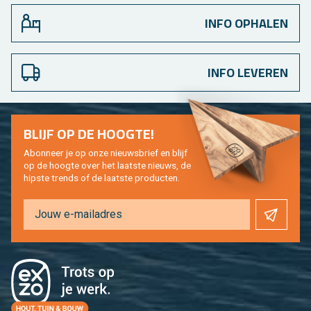
INFO OPHALEN
INFO LEVEREN
BLIJF OP DE HOOG­TE!
Abon­neer je op onze nieuws­brief en blijf
op de hoog­te over het laat­ste nieuws, de
hip­s­te trends of de laat­ste pro­duc­ten.