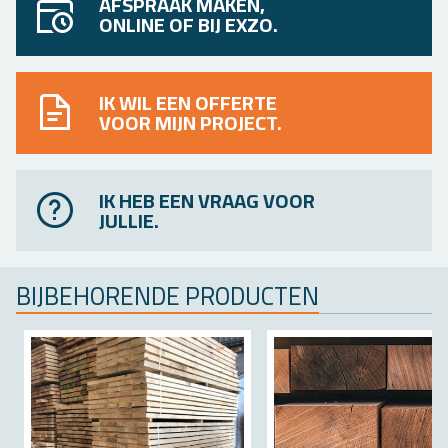
AFSPRAAK MAKEN,
ONLINE OF BIJ EXZO.
IK WIL EEN OFFERTE
VOOR MIJN PROJECT.
IK HEB EEN VRAAG VOOR
JULLIE.
BIJ­BE­HO­REN­DE PRO­DUC­TEN