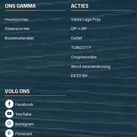
ONS GAMMA
AC­TIES
Hout­soor­ten
Vaste Lage Prijs
Steen­soor­ten
OP = OP
Bouw­ma­te­ri­a­len
Out­let
TUIN­ZOT?!
Cou­pon­co­des
Word sei­zoens­ko­ning
EXZO BV
VOLG ONS
Fa­cebook
You­Tu­be
In­st­agram
Pin­te­rest