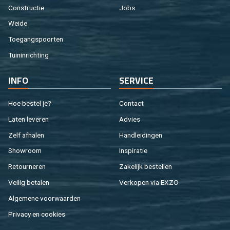
Con­struc­tie
Jobs
Weide
Toe­gangs­poor­ten
Tuin­in­rich­ting
INFO
SER­VI­CE
Hoe be­stel je?
Con­tact
Laten le­ve­ren
Ad­vies
Zelf af­ha­len
Hand­lei­din­gen
Show­room
In­spi­ra­tie
Re­tour­ne­ren
Za­ke­lijk be­stel­len
Vei­lig be­ta­len
Ver­ko­pen via EXZO
Al­ge­me­ne voor­waar­den
Pri­va­cy en coo­kies