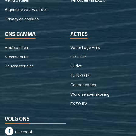
Vei­lig be­ta­len
Ver­ko­pen via EXZO
Al­ge­me­ne voor­waar­den
Pri­va­cy en coo­kies
ONS GAMMA
AC­TIES
Hout­soor­ten
Vaste Lage Prijs
Steen­soor­ten
OP = OP
Bouw­ma­te­ri­a­len
Out­let
TUIN­ZOT?!
Cou­pon­co­des
Word sei­zoens­ko­ning
EXZO BV
VOLG ONS
Fa­cebook