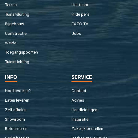
Ter­ras
Het team
Tuin­af­slui­ting
In de pers
Bij­ge­bouw
EXZO TV
Con­struc­tie
Jobs
Weide
Toe­gangs­poor­ten
Tuin­in­rich­ting
INFO
SER­VI­CE
Hoe be­stel je?
Con­tact
Laten le­ve­ren
Ad­vies
Zelf af­ha­len
Hand­lei­din­gen
Show­room
In­spi­ra­tie
Re­tour­ne­ren
Za­ke­lijk be­stel­len