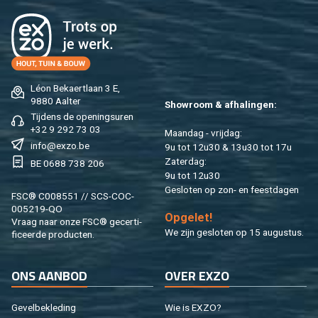
Léon Be­kaert­laan 3 E,
9880 Aal­ter
Show­room & af­ha­lin­gen:
Tij­dens de ope­nings­uren
+32 9 292 73 03
Maan­dag - vrij­dag:
info@​exzo.​be
9u tot 12u30 & 13u30 tot 17u
Za­ter­dag:
BE 0688 738 206
9u tot 12u30
Ge­slo­ten op zon- en feest­da­gen
FSC® C008551 // SCS-COC-
005219-QO
Op­ge­let!
Vraag naar onze FSC® ge­cer­ti­
We zijn ge­slo­ten op 15 au­gus­tus.
fi­ceer­de pro­duc­ten.
ONS AAN­BOD
OVER EXZO
Ge­vel­be­kle­ding
Wie is EXZO?