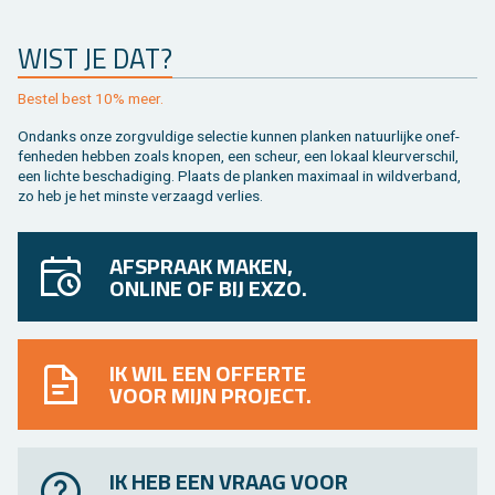
WIST JE DAT?
Be­stel best 10% meer.
On­danks onze zorg­vul­di­ge se­lec­tie kun­nen plan­ken na­tuur­lij­ke on­ef­
fen­he­den heb­ben zoals kno­pen, een scheur, een lo­kaal kleur­ver­schil,
een lich­te be­scha­di­ging. Plaats de plan­ken maxi­maal in wild­ver­band,
zo heb je het min­ste ver­zaagd ver­lies.
AFSPRAAK MAKEN,
ONLINE OF BIJ EXZO.
IK WIL EEN OFFERTE
VOOR MIJN PROJECT.
IK HEB EEN VRAAG VOOR