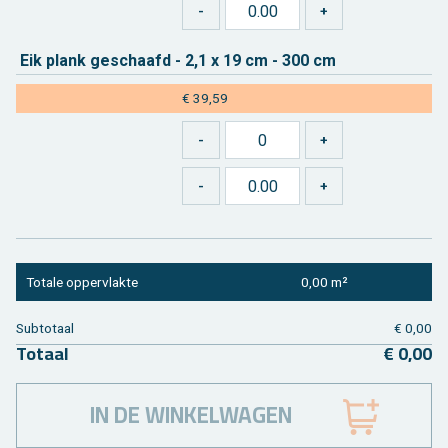
Eik plank ge­schaafd - 2,1 x 19 cm - 300 cm
€ 39,59
To­ta­le op­per­vlak­te
0,00 m²
Sub­to­taal
€ 0,00
To­taal
€ 0,00
IN DE WINKELWAGEN