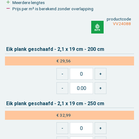
Meer­de­re leng­tes
Prijs per m² is be­re­kend zon­der over­lap­ping
product­code
VV24088
Eik plank ge­schaafd - 2,1 x 19 cm - 200 cm
€ 29,56
Eik plank ge­schaafd - 2,1 x 19 cm - 250 cm
€ 32,99