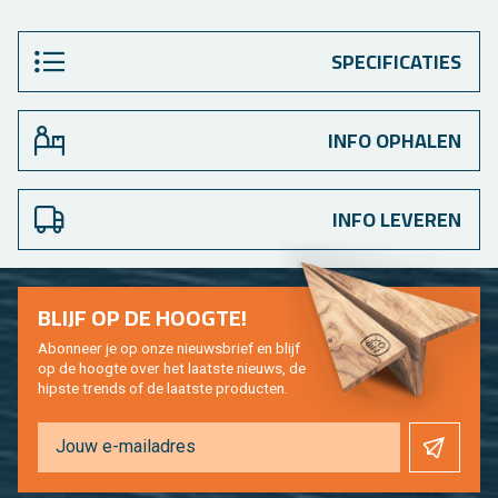
SPECIFICATIES
INFO OPHALEN
INFO LEVEREN
BLIJF OP DE HOOG­TE!
Abon­neer je op onze nieuws­brief en blijf
op de hoog­te over het laat­ste nieuws, de
hip­s­te trends of de laat­ste pro­duc­ten.