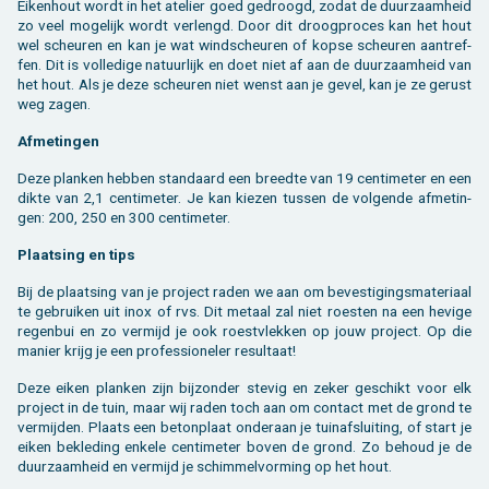
Ei­ken­hout wordt in het ate­lier goed ge­droogd, zodat de duur­zaam­heid
zo veel mo­ge­lijk wordt ver­lengd. Door dit droog­pro­ces kan het hout
wel scheu­ren en kan je wat wind­scheu­ren of kopse scheu­ren aan­tref­
fen. Dit is vol­le­di­ge na­tuur­lijk en doet niet af aan de duur­zaam­heid van
het hout. Als je deze scheu­ren niet wenst aan je gevel, kan je ze ge­rust
weg zagen.
Af­me­tin­gen
Deze plan­ken heb­ben stan­daard een breed­te van 19 cen­ti­me­ter en een
dikte van 2,1 cen­ti­me­ter. Je kan kie­zen tus­sen de vol­gen­de af­me­tin­
gen: 200, 250 en 300 cen­ti­me­ter.
Plaat­sing en tips
Bij de plaat­sing van je pro­ject raden we aan om be­ves­ti­gings­ma­te­ri­aal
te ge­brui­ken uit inox of rvs. Dit me­taal zal niet roes­ten na een he­vi­ge
re­gen­bui en zo ver­mijd je ook roest­vlek­ken op jouw pro­ject. Op die
ma­nier krijg je een pro­fes­si­o­ne­ler re­sul­taat!
Deze eiken plan­ken zijn bij­zon­der ste­vig en zeker ge­schikt voor elk
pro­ject in de tuin, maar wij raden toch aan om con­tact met de grond te
ver­mij­den. Plaats een be­ton­plaat on­der­aan je tuin­af­slui­ting, of start je
eiken be­kle­ding en­ke­le cen­ti­me­ter boven de grond. Zo be­houd je de
duur­zaam­heid en ver­mijd je schim­mel­vor­ming op het hout.