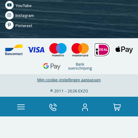
You­Tu­be
In­st­agram
Pin­te­rest
Bank
over­schrij­ving
Mijn coo­kie-in­stel­lin­gen aan­pas­sen
© 2011 - 2026 EXZO