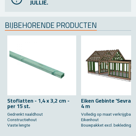
JULLIE.
BIJ­BE­HO­REN­DE PRO­DUC­TEN
Stof­lat­ten - 1,4 x 3,2 cm -
Eiken Ge­bin­te 'Se­vran'
per 15 st.
4 m
Ge­drenkt naald­hout
Vol­le­dig op maat ver­krijg­baar
Con­struc­tie­hout
Ei­ken­hout
Vaste leng­te
Bouw­pak­ket excl. be­kle­ding