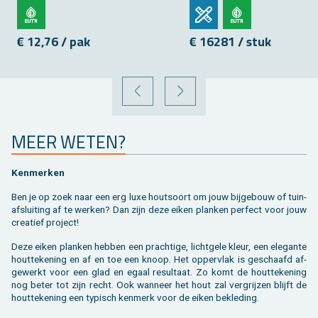
€ 12,76 / pak
€ 16281 / stuk
VORIGE
VOLGENDE
MEER WETEN?
Ken­mer­ken
Ben je op zoek naar een erg luxe hout­soort om jouw bij­ge­bouw of tuin­
af­slui­ting af te wer­ken? Dan zijn deze eiken plan­ken per­fect voor jouw
cre­a­tief pro­ject!
Deze eiken plan­ken heb­ben een prach­ti­ge, licht­ge­le kleur, een ele­gan­te
hout­te­ke­ning en af en toe een knoop. Het op­per­vlak is ge­schaafd af­
ge­werkt voor een glad en egaal re­sul­taat. Zo komt de hout­te­ke­ning
nog beter tot zijn recht. Ook wan­neer het hout zal ver­grij­zen blijft de
hout­te­ke­ning een ty­pisch ken­merk voor de eiken be­kle­ding.