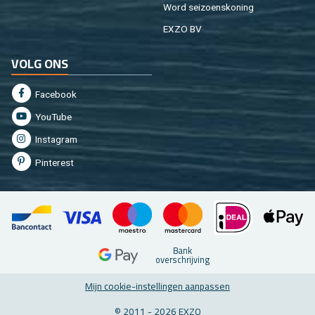
Word sei­zoens­ko­ning
EXZO BV
VOLG ONS
Fa­cebook
You­Tu­be
In­st­agram
Pin­te­rest
Bank
over­schrij­ving
Mijn coo­kie-in­stel­lin­gen aan­pas­sen
© 2011 - 2026 EXZO