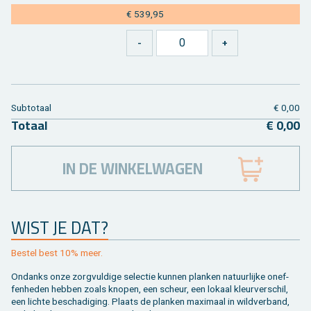
€ 539,95
Sub­to­taal
€ 0,00
To­taal
€ 0,00
IN DE WINKELWAGEN
WIST JE DAT?
Be­stel best 10% meer.
On­danks onze zorg­vul­di­ge se­lec­tie kun­nen plan­ken na­tuur­lij­ke on­ef­
fen­he­den heb­ben zoals kno­pen, een scheur, een lo­kaal kleur­ver­schil,
een lich­te be­scha­di­ging. Plaats de plan­ken maxi­maal in wild­ver­band,