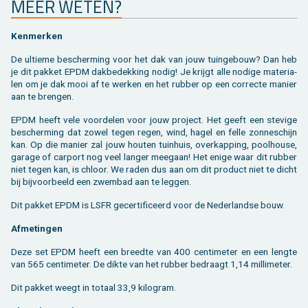
MEER WETEN?
Ken­mer­ken
De ul­tie­me be­scher­ming voor het dak van jouw tuin­ge­bouw? Dan heb
je dit pak­ket EPDM dak­be­dek­king nodig! Je krijgt alle no­di­ge ma­te­ri­a­
len om je dak mooi af te wer­ken en het rub­ber op een cor­rec­te ma­nier
aan te bren­gen.
EPDM heeft vele voor­de­len voor jouw pro­ject. Het geeft een ste­vi­ge
be­scher­ming dat zowel tegen regen, wind, hagel en felle zon­ne­schijn
kan. Op die ma­nier zal jouw hou­ten tuin­huis, over­kap­ping, pool­hou­se,
ga­ra­ge of car­port nog veel lan­ger mee­gaan! Het enige waar dit rub­ber
niet tegen kan, is chloor. We raden dus aan om dit pro­duct niet te dicht
bij bij­voor­beeld een zwem­bad aan te leg­gen.
Dit pak­ket EPDM is LSFR ge­cer­ti­fi­ceerd voor de Ne­der­land­se bouw.
Af­me­tin­gen
Deze set EPDM heeft een breed­te van 400 cen­ti­me­ter en een leng­te
van 565 cen­ti­me­ter. De dikte van het rub­ber be­draagt 1,14 mil­li­me­ter.
Dit pak­ket weegt in to­taal 33,9 ki­lo­gram.