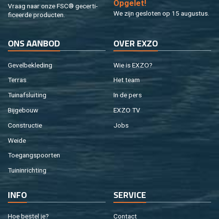
Op­ge­let!
Vraag naar onze FSC® ge­cer­ti­
We zijn ge­slo­ten op 15 au­gus­tus.
fi­ceer­de pro­duc­ten.
ONS AAN­BOD
OVER EXZO
Ge­vel­be­kle­ding
Wie is EXZO?
Ter­ras
Het team
Tuin­af­slui­ting
In de pers
Bij­ge­bouw
EXZO TV
Con­struc­tie
Jobs
Weide
Toe­gangs­poor­ten
Tuin­in­rich­ting
INFO
SER­VI­CE
Hoe be­stel je?
Con­tact