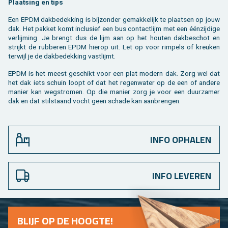
Plaat­sing en tips
Een EPDM dak­be­dek­king is bij­zon­der ge­mak­ke­lijk te plaat­sen op jouw
dak. Het pak­ket komt in­clu­sief een bus con­tact­lijm met een éénzij­di­ge
ver­lij­ming. Je brengt dus de lijm aan op het hou­ten dak­be­schot en
strijkt de rub­be­ren EPDM hier­op uit. Let op voor rim­pels of kreu­ken
ter­wijl je de dak­be­dek­king vast­lijmt.
EPDM is het meest ge­schikt voor een plat mo­dern dak. Zorg wel dat
het dak iets schuin loopt of dat het re­gen­wa­ter op de een of an­de­re
ma­nier kan weg­stro­men. Op die ma­nier zorg je voor een duur­za­mer
dak en dat stil­staand vocht geen scha­de kan aan­bren­gen.
INFO OPHALEN
INFO LEVEREN
BLIJF OP DE HOOG­TE!