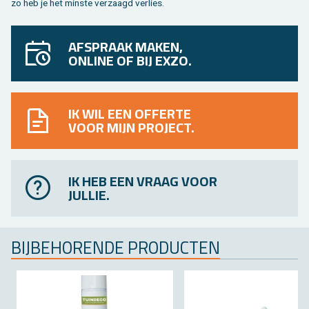
zo heb je het min­ste ver­zaagd ver­lies.
AFSPRAAK MAKEN,
ONLINE OF BIJ EXZO.
IK WIL EEN OFFERTE
VOOR MIJN PROJECT.
IK HEB EEN VRAAG VOOR
JULLIE.
BIJ­BE­HO­REN­DE PRO­DUC­TEN