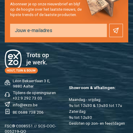
Abon­neer je op onze nieuws­brief en blijf
op de hoog­te over het laat­ste nieuws, de
hip­s­te trends of de laat­ste pro­duc­ten.
Léon Be­kaert­laan 3 E,
9880 Aal­ter
Show­room & af­ha­lin­gen:
Tij­dens de ope­nings­uren
+32 9 292 73 03
Maan­dag - vrij­dag:
info@​exzo.​be
9u tot 12u30 & 13u30 tot 17u
Za­ter­dag:
BE 0688 738 206
9u tot 12u30
Ge­slo­ten op zon- en feest­da­gen
FSC® C008551 // SCS-COC-
005219-QO