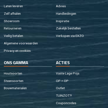
Laten le­ve­ren
Ad­vies
Zelf af­ha­len
Hand­lei­din­gen
Show­room
In­spi­ra­tie
Re­tour­ne­ren
Za­ke­lijk be­stel­len
Vei­lig be­ta­len
Ver­ko­pen via EXZO
Al­ge­me­ne voor­waar­den
Pri­va­cy en coo­kies
ONS GAMMA
AC­TIES
Hout­soor­ten
Vaste Lage Prijs
Steen­soor­ten
OP = OP
Bouw­ma­te­ri­a­len
Out­let
TUIN­ZOT?!
Cou­pon­co­des