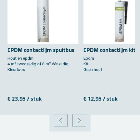
EPDM con­tact­lijm spuit­bus
EPDM con­tact­lijm kit
Hout en epdm
Epdm
4 m² twee­zij­dig of 8 m² éénzij­dig
Kit
Kleur­loos
Geen hout
€ 23,95 / stuk
€ 12,95 / stuk
VORIGE
VOLGENDE