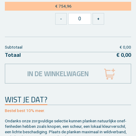
€ 754,96
Sub­to­taal
€ 0,00
To­taal
€ 0,00
IN DE WINKELWAGEN
WIST JE DAT?
Be­stel best 10% meer.
On­danks onze zorg­vul­di­ge se­lec­tie kun­nen plan­ken na­tuur­lij­ke on­ef­
fen­he­den heb­ben zoals kno­pen, een scheur, een lo­kaal kleur­ver­schil,
een lich­te be­scha­di­ging. Plaats de plan­ken maxi­maal in wild­ver­band,