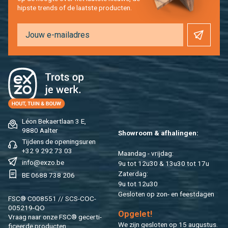
hip­s­te trends of de laat­ste pro­duc­ten.
Léon Be­kaert­laan 3 E,
9880 Aal­ter
Show­room & af­ha­lin­gen:
Tij­dens de ope­nings­uren
+32 9 292 73 03
Maan­dag - vrij­dag:
info@​exzo.​be
9u tot 12u30 & 13u30 tot 17u
Za­ter­dag:
BE 0688 738 206
9u tot 12u30
Ge­slo­ten op zon- en feest­da­gen
FSC® C008551 // SCS-COC-
005219-QO
Op­ge­let!
Vraag naar onze FSC® ge­cer­ti­
We zijn ge­slo­ten op 15 au­gus­tus.
fi­ceer­de pro­duc­ten.