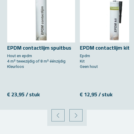
EPDM con­tact­lijm spuit­bus
EPDM con­tact­lijm kit
Hout en epdm
Epdm
4 m² twee­zij­dig of 8 m² éénzij­dig
Kit
Kleur­loos
Geen hout
€ 23,95 / stuk
€ 12,95 / stuk
VORIGE
VOLGENDE