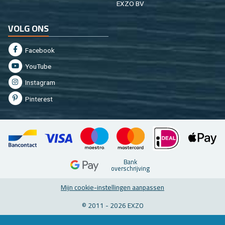
EXZO BV
VOLG ONS
Fa­cebook
You­Tu­be
In­st­agram
Pin­te­rest
Bank
over­schrij­ving
Mijn coo­kie-in­stel­lin­gen aan­pas­sen
© 2011 - 2026 EXZO