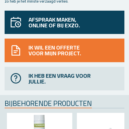
zo heb je het min­ste ver­zaagd ver­lies.
AFSPRAAK MAKEN,
ONLINE OF BIJ EXZO.
IK WIL EEN OFFERTE
VOOR MIJN PROJECT.
IK HEB EEN VRAAG VOOR
JULLIE.
BIJ­BE­HO­REN­DE PRO­DUC­TEN