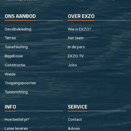
ONS AAN­BOD
OVER EXZO
Ge­vel­be­kle­ding
Wie is EXZO?
Ter­ras
Het team
Tuin­af­slui­ting
In de pers
Bij­ge­bouw
EXZO TV
Con­struc­tie
Jobs
Weide
Toe­gangs­poor­ten
Tuin­in­rich­ting
INFO
SER­VI­CE
Hoe be­stel je?
Con­tact
Laten le­ve­ren
Ad­vies