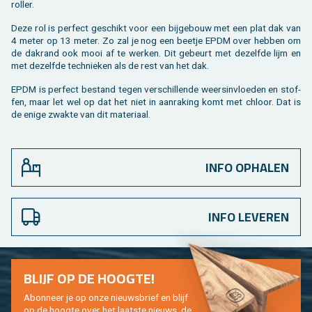
rol­ler.
Deze rol is per­fect ge­schikt voor een bij­ge­bouw met een plat dak van
4 meter op 13 meter. Zo zal je nog een beet­je EPDM over heb­ben om
de dak­rand ook mooi af te wer­ken. Dit ge­beurt met de­zelf­de lijm en
met de­zelf­de tech­nie­ken als de rest van het dak.
EPDM is per­fect be­stand tegen ver­schil­len­de weers­in­vloe­den en stof­
fen, maar let wel op dat het niet in aan­ra­king komt met chloor. Dat is
de enige zwak­te van dit ma­te­ri­aal.
INFO OPHALEN
INFO LEVEREN
BLIJF OP DE HOOG­TE!
Abon­neer je op onze nieuws­brief en blijf
op de hoog­te over het laat­ste nieuws, de