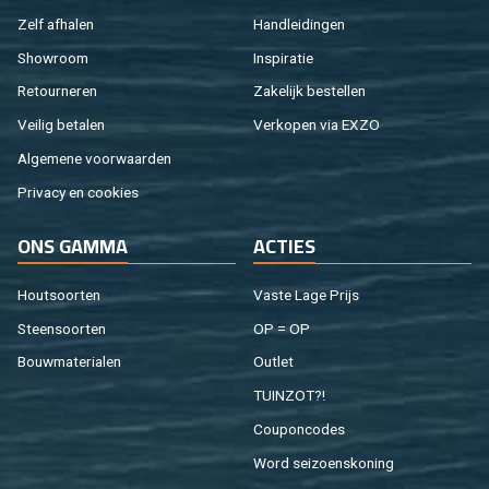
Zelf af­ha­len
Hand­lei­din­gen
Show­room
In­spi­ra­tie
Re­tour­ne­ren
Za­ke­lijk be­stel­len
Vei­lig be­ta­len
Ver­ko­pen via EXZO
Al­ge­me­ne voor­waar­den
Pri­va­cy en coo­kies
ONS GAMMA
AC­TIES
Hout­soor­ten
Vaste Lage Prijs
Steen­soor­ten
OP = OP
Bouw­ma­te­ri­a­len
Out­let
TUIN­ZOT?!
Cou­pon­co­des
Word sei­zoens­ko­ning