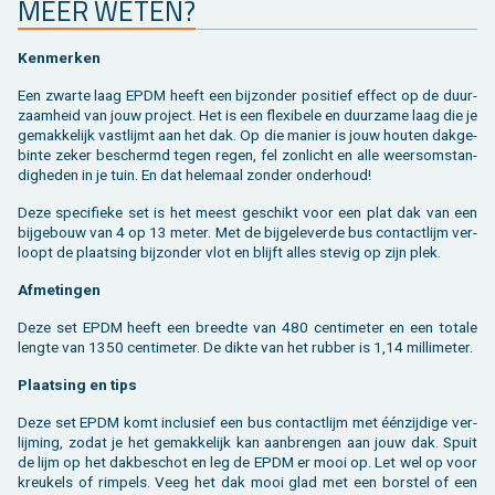
MEER WETEN?
Ken­mer­ken
Een zwar­te laag EPDM heeft een bij­zon­der po­si­tief ef­fect op de duur­
zaam­heid van jouw pro­ject. Het is een flexi­be­le en duur­za­me laag die je
ge­mak­ke­lijk vast­lijmt aan het dak. Op die ma­nier is jouw hou­ten dak­ge­
bin­te zeker be­schermd tegen regen, fel zon­licht en alle weers­om­stan­
dig­he­den in je tuin. En dat he­le­maal zon­der on­der­houd!
Deze spe­ci­fie­ke set is het meest ge­schikt voor een plat dak van een
bij­ge­bouw van 4 op 13 meter. Met de bij­ge­le­ver­de bus con­tact­lijm ver­
loopt de plaat­sing bij­zon­der vlot en blijft alles ste­vig op zijn plek.
Af­me­tin­gen
Deze set EPDM heeft een breed­te van 480 cen­ti­me­ter en een to­ta­le
leng­te van 1350 cen­ti­me­ter. De dikte van het rub­ber is 1,14 mil­li­me­ter.
Plaat­sing en tips
Deze set EPDM komt in­clu­sief een bus con­tact­lijm met éénzij­di­ge ver­
lij­ming, zodat je het ge­mak­ke­lijk kan aan­bren­gen aan jouw dak. Spuit
de lijm op het dak­be­schot en leg de EPDM er mooi op. Let wel op voor
kreu­kels of rim­pels. Veeg het dak mooi glad met een bor­stel of een