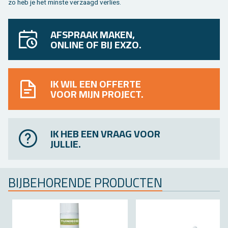
zo heb je het min­ste ver­zaagd ver­lies.
AFSPRAAK MAKEN,
ONLINE OF BIJ EXZO.
IK WIL EEN OFFERTE
VOOR MIJN PROJECT.
IK HEB EEN VRAAG VOOR
JULLIE.
BIJ­BE­HO­REN­DE PRO­DUC­TEN