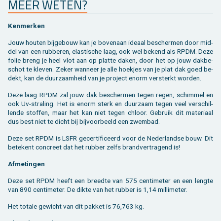
MEER WETEN?
Ken­mer­ken
Jouw hou­ten bij­ge­bouw kan je bo­ven­aan ide­aal be­scher­men door mid­
del van een rub­be­ren, elas­ti­sche laag, ook wel be­kend als RPDM. Deze
folie breng je heel vlot aan op plat­te daken, door het op jouw dak­be­
schot te kle­ven. Zeker wan­neer je alle hoek­jes van je plat dak goed be­
dekt, kan de duur­zaam­heid van je pro­ject enorm ver­sterkt wor­den.
Deze laag RPDM zal jouw dak be­scher­men tegen regen, schim­mel en
ook Uv-stra­ling. Het is enorm sterk en duur­zaam tegen veel ver­schil­
len­de stof­fen, maar het kan niet tegen chloor. Ge­bruik dit ma­te­ri­aal
dus best niet te dicht bij bij­voor­beeld een zwem­bad.
Deze set RPDM is LSFR ge­cer­ti­fi­ceerd voor de Ne­der­land­se bouw. Dit
be­te­kent con­creet dat het rub­ber zelfs brand­ver­tra­gend is!
Af­me­tin­gen
Deze set RPDM heeft een breed­te van 575 cen­ti­me­ter en een leng­te
van 890 cen­ti­me­ter. De dikte van het rub­ber is 1,14 mil­li­me­ter.
Het to­ta­le ge­wicht van dit pak­ket is 76,763 kg.