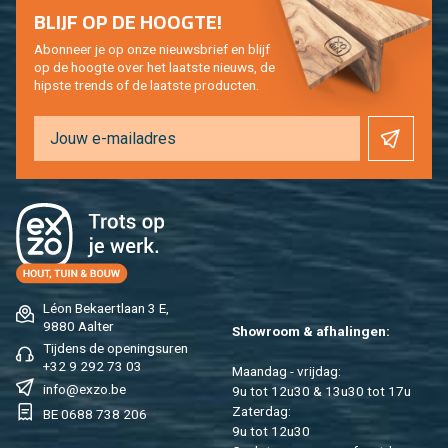
BLIJF OP DE HOOG­TE!
Abon­neer je op onze nieuws­brief en blijf
op de hoog­te over het laat­ste nieuws, de
hip­s­te trends of de laat­ste pro­duc­ten.
Léon Be­kaert­laan 3 E,
9880 Aal­ter
Show­room & af­ha­lin­gen:
Tij­dens de ope­nings­uren
+32 9 292 73 03
Maan­dag - vrij­dag:
info@​exzo.​be
9u tot 12u30 & 13u30 tot 17u
Za­ter­dag:
BE 0688 738 206
9u tot 12u30