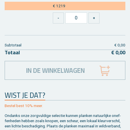
€ 1219
Sub­to­taal
€ 0,00
To­taal
€ 0,00
IN DE WINKELWAGEN
WIST JE DAT?
Be­stel best 10% meer.
On­danks onze zorg­vul­di­ge se­lec­tie kun­nen plan­ken na­tuur­lij­ke on­ef­
fen­he­den heb­ben zoals kno­pen, een scheur, een lo­kaal kleur­ver­schil,
een lich­te be­scha­di­ging. Plaats de plan­ken maxi­maal in wild­ver­band,