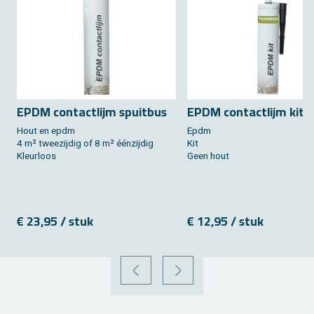
EPDM con­tact­lijm spuit­bus
EPDM con­tact­lijm kit
Hout en epdm
Epdm
4 m² twee­zij­dig of 8 m² éénzij­dig
Kit
Kleur­loos
Geen hout
€ 23,95 / stuk
€ 12,95 / stuk
VORIGE
VOLGENDE