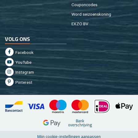
Cou­pon­co­des
Word sei­zoens­ko­ning
EXZO BV
VOLG ONS
Fa­cebook
You­Tu­be
In­st­agram
Pin­te­rest
Bank
over­schrij­ving
Mijn coo­kie-in­stel­lin­gen aan­pas­sen