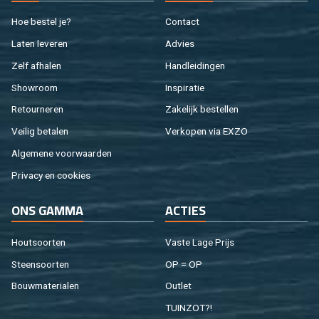
Hoe be­stel je?
Con­tact
Laten le­ve­ren
Ad­vies
Zelf af­ha­len
Hand­lei­din­gen
Show­room
In­spi­ra­tie
Re­tour­ne­ren
Za­ke­lijk be­stel­len
Vei­lig be­ta­len
Ver­ko­pen via EXZO
Al­ge­me­ne voor­waar­den
Pri­va­cy en coo­kies
ONS GAMMA
AC­TIES
Hout­soor­ten
Vaste Lage Prijs
Steen­soor­ten
OP = OP
Bouw­ma­te­ri­a­len
Out­let
TUIN­ZOT?!