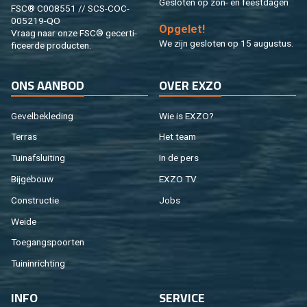
Ge­slo­ten op zon- en feest­da­gen
FSC® C008551 // SCS-COC-
005219-QO
Op­ge­let!
Vraag naar onze FSC® ge­cer­ti­
We zijn ge­slo­ten op 15 au­gus­tus.
fi­ceer­de pro­duc­ten.
ONS AAN­BOD
OVER EXZO
Ge­vel­be­kle­ding
Wie is EXZO?
Ter­ras
Het team
Tuin­af­slui­ting
In de pers
Bij­ge­bouw
EXZO TV
Con­struc­tie
Jobs
Weide
Toe­gangs­poor­ten
Tuin­in­rich­ting
INFO
SER­VI­CE