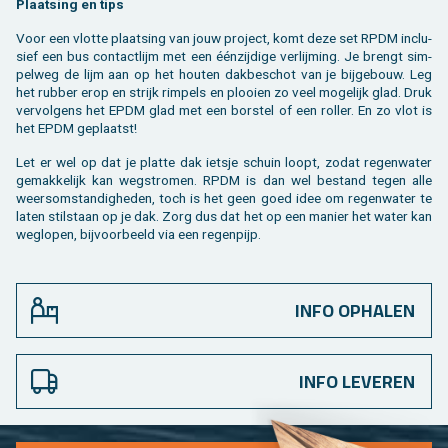
Plaat­sing en tips
Voor een vlot­te plaat­sing van jouw pro­ject, komt deze set RPDM in­clu­
sief een bus con­tact­lijm met een éénzij­di­ge ver­lij­ming. Je brengt sim­
pel­weg de lijm aan op het hou­ten dak­be­schot van je bij­ge­bouw. Leg
het rub­ber erop en strijk rim­pels en plooi­en zo veel mo­ge­lijk glad. Druk
ver­vol­gens het EPDM glad met een bor­stel of een rol­ler. En zo vlot is
het EPDM ge­plaatst!
Let er wel op dat je plat­te dak iets­je schuin loopt, zodat re­gen­wa­ter
ge­mak­ke­lijk kan weg­stro­men. RPDM is dan wel be­stand tegen alle
weers­om­stan­dig­he­den, toch is het geen goed idee om re­gen­wa­ter te
laten stil­staan op je dak. Zorg dus dat het op een ma­nier het water kan
weg­lo­pen, bij­voor­beeld via een re­gen­pijp.
INFO OPHALEN
INFO LEVEREN