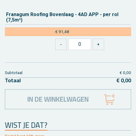
Fra­na­gum Roo­fing Bo­ven­laag - 4AD APP - per rol
(7,5m²)
€ 91,48
Sub­to­taal
€ 0,00
To­taal
€ 0,00
IN DE WINKELWAGEN
WIST JE DAT?
Be­stel best 10% meer.