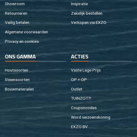
Show­room
In­spi­ra­tie
Re­tour­ne­ren
Za­ke­lijk be­stel­len
Vei­lig be­ta­len
Ver­ko­pen via EXZO
Al­ge­me­ne voor­waar­den
Pri­va­cy en coo­kies
ONS GAMMA
AC­TIES
Hout­soor­ten
Vaste Lage Prijs
Steen­soor­ten
OP = OP
Bouw­ma­te­ri­a­len
Out­let
TUIN­ZOT?!
Cou­pon­co­des
Word sei­zoens­ko­ning
EXZO BV