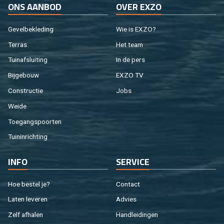
ONS AAN­BOD
OVER EXZO
Ge­vel­be­kle­ding
Wie is EXZO?
Ter­ras
Het team
Tuin­af­slui­ting
In de pers
Bij­ge­bouw
EXZO TV
Con­struc­tie
Jobs
Weide
Toe­gangs­poor­ten
Tuin­in­rich­ting
INFO
SER­VI­CE
Hoe be­stel je?
Con­tact
Laten le­ve­ren
Ad­vies
Zelf af­ha­len
Hand­lei­din­gen