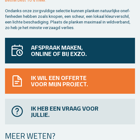
On­danks onze zorg­vul­di­ge se­lec­tie kun­nen plan­ken na­tuur­lij­ke on­ef­
fen­he­den heb­ben zoals kno­pen, een scheur, een lo­kaal kleur­ver­schil,
een lich­te be­scha­di­ging. Plaats de plan­ken maxi­maal in wild­ver­band,
zo heb je het min­ste ver­zaagd ver­lies.
AFSPRAAK MAKEN,
ONLINE OF BIJ EXZO.
IK WIL EEN OFFERTE
VOOR MIJN PROJECT.
IK HEB EEN VRAAG VOOR
JULLIE.
MEER WETEN?