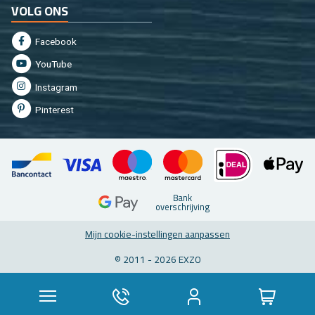
VOLG ONS
Fa­cebook
You­Tu­be
In­st­agram
Pin­te­rest
Bank
over­schrij­ving
Mijn coo­kie-in­stel­lin­gen aan­pas­sen
© 2011 - 2026 EXZO