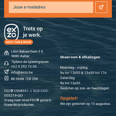
Léon Be­kaert­laan 3 E,
9880 Aal­ter
Show­room & af­ha­lin­gen:
Tij­dens de ope­nings­uren
+32 9 292 73 03
Maan­dag - vrij­dag:
info@​exzo.​be
9u tot 12u30 & 13u30 tot 17u
Za­ter­dag:
BE 0688 738 206
9u tot 12u30
Ge­slo­ten op zon- en feest­da­gen
FSC® C008551 // SCS-COC-
005219-QO
Op­ge­let!
Vraag naar onze FSC® ge­cer­ti­
We zijn ge­slo­ten op 15 au­gus­tus.
fi­ceer­de pro­duc­ten.