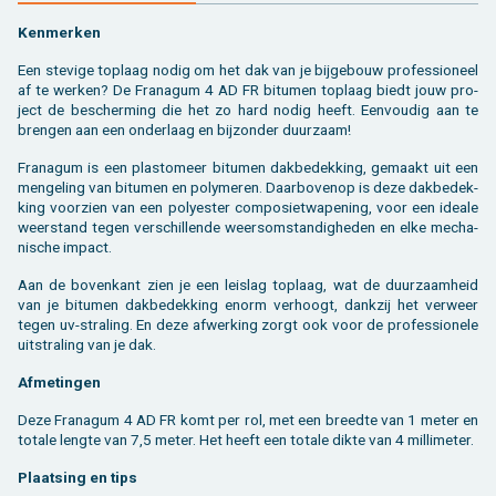
Ken­mer­ken
Een ste­vi­ge top­laag nodig om het dak van je bij­ge­bouw pro­fes­si­o­neel
af te wer­ken? De Fra­na­gum 4 AD FR bi­tu­men top­laag biedt jouw pro­
ject de be­scher­ming die het zo hard nodig heeft. Een­vou­dig aan te
bren­gen aan een on­der­laag en bij­zon­der duur­zaam!
Fra­na­gum is een plas­to­meer bi­tu­men dak­be­dek­king, ge­maakt uit een
men­ge­ling van bi­tu­men en po­ly­me­ren. Daar­bo­ven­op is deze dak­be­dek­
king voor­zien van een po­ly­es­ter com­po­siet­wa­pe­ning, voor een ide­a­le
weer­stand tegen ver­schil­len­de weers­om­stan­dig­he­den en elke me­cha­
ni­sche im­pact.
Aan de bo­ven­kant zien je een lei­s­lag top­laag, wat de duur­zaam­heid
van je bi­tu­men dak­be­dek­king enorm ver­hoogt, dank­zij het ver­weer
tegen uv-stra­ling. En deze af­wer­king zorgt ook voor de pro­fes­si­o­ne­le
uit­stra­ling van je dak.
Af­me­tin­gen
Deze Fra­na­gum 4 AD FR komt per rol, met een breed­te van 1 meter en
to­ta­le leng­te van 7,5 meter. Het heeft een to­ta­le dikte van 4 mil­li­me­ter.
Plaat­sing en tips