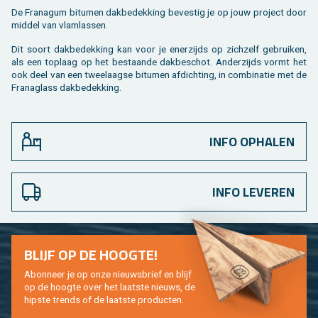
De Fra­na­gum bi­tu­men dak­be­dek­king be­ves­tig je op jouw pro­ject door
mid­del van vlam­las­sen.
Dit soort dak­be­dek­king kan voor je ener­zijds op zich­zelf ge­brui­ken,
als een top­laag op het be­staan­de dak­be­schot. An­der­zijds vormt het
ook deel van een tweelaag­se bi­tu­men af­dich­ting, in com­bi­na­tie met de
Fra­na­glass dak­be­dek­king.
INFO OPHALEN
INFO LEVEREN
BLIJF OP DE HOOG­TE!
Abon­neer je op onze nieuws­brief en blijf
op de hoog­te over het laat­ste nieuws, de
hip­s­te trends of de laat­ste pro­duc­ten.