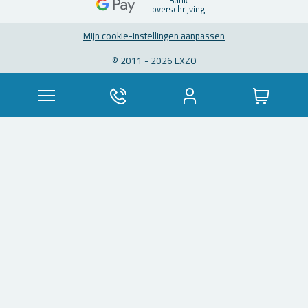
Bank
over­schrij­ving
Mijn coo­kie-in­stel­lin­gen aan­pas­sen
© 2011 - 2026 EXZO