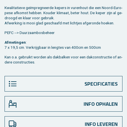
Kwa­li­ta­tie­ve geïmpreg­neer­de ke­pers in vu­ren­hout die een Noord-Eu­ro­
pe­se af­komst heb­ben. Kou­der kli­maat, beter hout. De keper zijn al ge­
droogd en klaar voor ge­bruik.
Af­wer­king is mooi glad ge­schaafd met licht­jes af­ge­ron­de hoe­ken.
PEFC --> Duur­zaam­bos­be­heer
Af­me­tin­gen
:
7 x 19,5 cm. Ver­krijg­baar in leng­tes van 400cm en 500cm
Kan o.a. ge­bruikt wor­den als dak­bal­ken voor een dak­con­struc­tie of an­
de­re con­struc­ties.
SPECIFICATIES
INFO OPHALEN
INFO LEVEREN