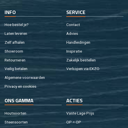
INFO
SER­VI­CE
Hoe be­stel je?
Con­tact
Laten le­ve­ren
Ad­vies
Zelf af­ha­len
Hand­lei­din­gen
Show­room
In­spi­ra­tie
Re­tour­ne­ren
Za­ke­lijk be­stel­len
Vei­lig be­ta­len
Ver­ko­pen via EXZO
Al­ge­me­ne voor­waar­den
Pri­va­cy en coo­kies
ONS GAMMA
AC­TIES
Hout­soor­ten
Vaste Lage Prijs
Steen­soor­ten
OP = OP