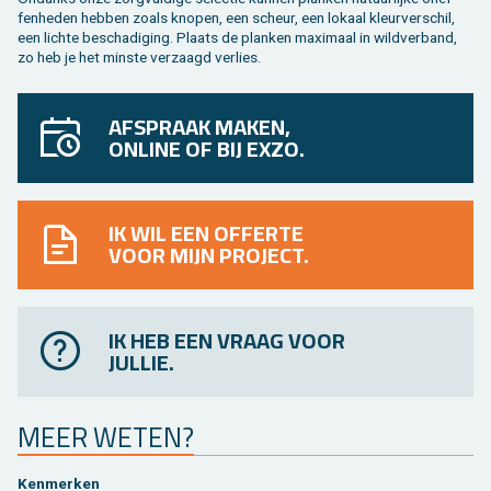
fen­he­den heb­ben zoals kno­pen, een scheur, een lo­kaal kleur­ver­schil,
een lich­te be­scha­di­ging. Plaats de plan­ken maxi­maal in wild­ver­band,
zo heb je het min­ste ver­zaagd ver­lies.
AFSPRAAK MAKEN,
ONLINE OF BIJ EXZO.
IK WIL EEN OFFERTE
VOOR MIJN PROJECT.
IK HEB EEN VRAAG VOOR
JULLIE.
MEER WETEN?
Ken­mer­ken