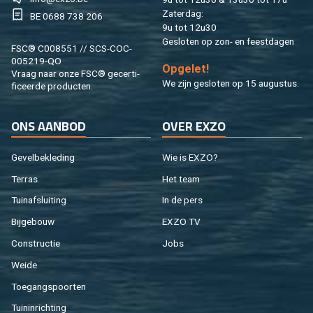
Za­ter­dag:
BE 0688 738 206
9u tot 12u30
Ge­slo­ten op zon- en feest­da­gen
FSC® C008551 // SCS-COC-
005219-QO
Op­ge­let!
Vraag naar onze FSC® ge­cer­ti­
We zijn ge­slo­ten op 15 au­gus­tus.
fi­ceer­de pro­duc­ten.
ONS AAN­BOD
OVER EXZO
Ge­vel­be­kle­ding
Wie is EXZO?
Ter­ras
Het team
Tuin­af­slui­ting
In de pers
Bij­ge­bouw
EXZO TV
Con­struc­tie
Jobs
Weide
Toe­gangs­poor­ten
Tuin­in­rich­ting