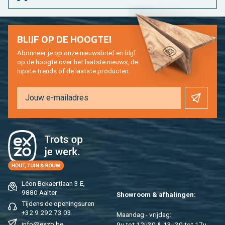
BLIJF OP DE HOOG­TE!
Abon­neer je op onze nieuws­brief en blijf
op de hoog­te over het laat­ste nieuws, de
hip­s­te trends of de laat­ste pro­duc­ten.
Léon Be­kaert­laan 3 E,
9880 Aal­ter
Show­room & af­ha­lin­gen:
Tij­dens de ope­nings­uren
+32 9 292 73 03
Maan­dag - vrij­dag:
info@​exzo.​be
9u tot 12u30 & 13u30 tot 17u