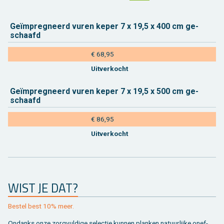
Geïmpreg­neerd vuren keper 7 x 19,5 x 400 cm ge­
schaafd
€ 68,95
Uit­ver­kocht
Geïmpreg­neerd vuren keper 7 x 19,5 x 500 cm ge­
schaafd
€ 86,95
Uit­ver­kocht
WIST JE DAT?
Be­stel best 10% meer.
On­danks onze zorg­vul­di­ge se­lec­tie kun­nen plan­ken na­tuur­lij­ke on­ef­