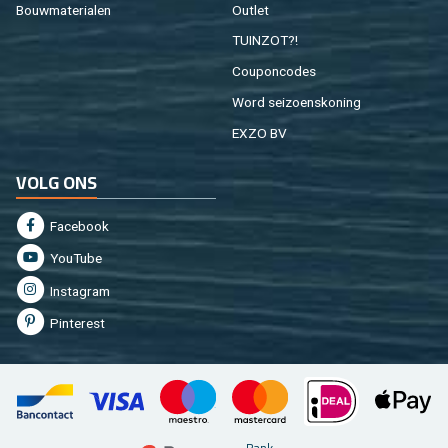
Bouw­ma­te­ri­a­len
Out­let
TUIN­ZOT?!
Cou­pon­co­des
Word sei­zoens­ko­ning
EXZO BV
VOLG ONS
Fa­cebook
You­Tu­be
In­st­agram
Pin­te­rest