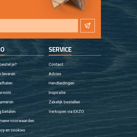
FO
SER­VI­CE
e­stel je?
Con­tact
 le­ve­ren
Ad­vies
af­ha­len
Hand­lei­din­gen
w­room
In­spi­ra­tie
ur­ne­ren
Za­ke­lijk be­stel­len
g be­ta­len
Ver­ko­pen via EXZO
­me­ne voor­waar­den
a­cy en coo­kies