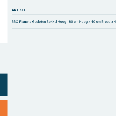
AR­TI­KEL
BBQ Plan­cha Ge­slo­ten Sok­kel Hoog - 80 cm Hoog x 40 cm Breed x 