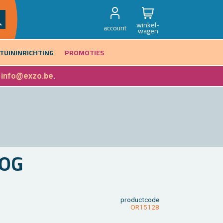
winkel-
account
wagen
TUININRICHTING
PROMOTIES
f
info@exzo.be
.
OOG
product­code
OR15128