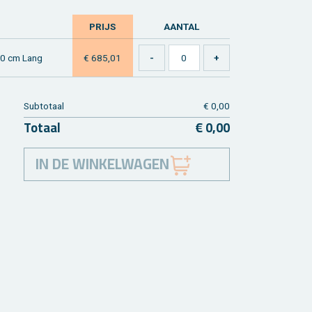
PRIJS
AAN­TAL
40 cm Lang
€ 685,01
Sub­to­taal
€ 0,00
To­taal
€ 0,00
IN DE WINKELWAGEN