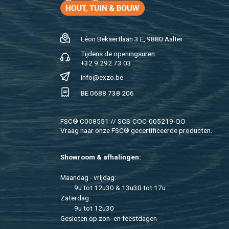
Léon Be­kaert­laan 3 E, 9880 Aal­ter
Tij­dens de ope­nings­uren
+32 9 292 73 03
info@​exzo.​be
BE 0688 738 206
FSC® C008551 // SCS-COC-005219-QO
Vraag naar onze FSC® ge­cer­ti­fi­ceer­de pro­duc­ten.
Show­room & af­ha­lin­gen:
Maan­dag - vrij­dag:
9u tot 12u30 & 13u30 tot 17u
Za­ter­dag:
9u tot 12u30
Ge­slo­ten op zon- en feest­da­gen