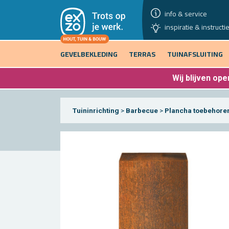
info & service
inspiratie & instructi
GEVELBEKLEDING
TERRAS
TUINAFSLUITING
Wij blijven
open
Tuininrichting
>
Barbecue
>
Plancha toebehore