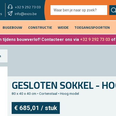
+32 9 292 73 03
showroom vandaag
info@exzo.be
9u - 12u30 & 13u30 - 17u
es
BIJGEBOUW
CONSTRUCTIE
WEIDE
TOEGANGSPOORTEN
 tijdens bouwverlof
! Contacteer ons via
+32 9 292 73 03
o
n
GE­SLO­TEN SOK­KEL - H
80 x 40 x 40 cm • Cor­ten­staal • Hoog model
€ 685,01 / stuk