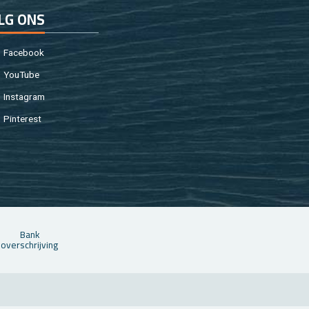
LG ONS
Fa­cebook
You­Tu­be
In­st­agram
Pin­te­rest
Bank
over­schrij­ving