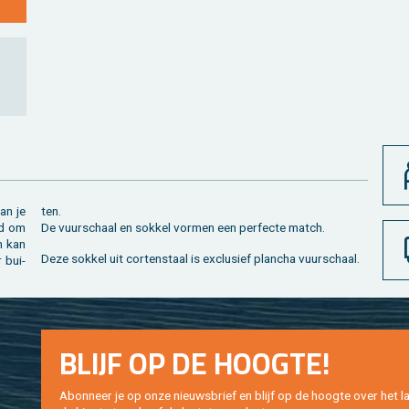
an je
ten.
nd om
De vuur­schaal en sok­kel vor­men een per­fec­te match.
en kan
Deze sok­kel uit cor­ten­staal is ex­clu­sief plan­cha vuur­schaal.
r bui­
BLIJF OP DE HOOG­TE!
Abon­neer je op onze nieuws­brief en blijf op de hoog­te over het la