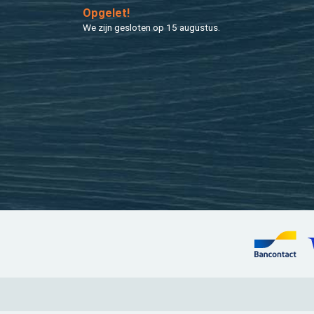
Op­ge­let!
We zijn ge­slo­ten op 15 au­gus­tus.