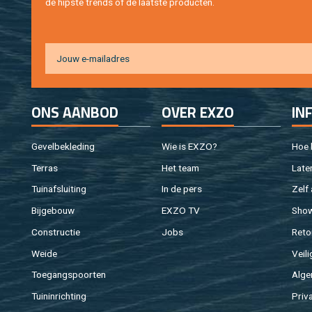
de hip­s­te trends of de laat­ste pro­duc­ten.
ONS AAN­BOD
OVER EXZO
IN
Ge­vel­be­kle­ding
Wie is EXZO?
Hoe b
Ter­ras
Het team
Laten
Tuin­af­slui­ting
In de pers
Zelf 
Bij­ge­bouw
EXZO TV
Sho
Con­struc­tie
Jobs
Re­to
Weide
Vei­li
Toe­gangs­poor­ten
Al­ge
Tuin­in­rich­ting
Pri­v