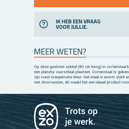
IK HEB EEN VRAAG
VOOR JULLIE.
MEER WETEN?
Op deze ge­slo­ten sok­kel (80 cm hoog) in cor­ten­staal k
een plan­cha vuur­schaal plaat­sen. Cor­ten­staal is ge­ke
zijn roest oran­je­brui­ne kleur. Het staal is enorm sterk 
niet door­roes­ten, dit maakt het een ide­aal pro­duct voo