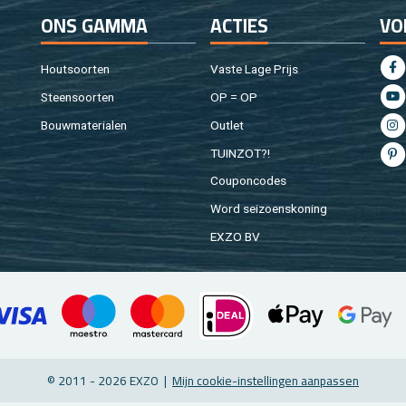
ONS GAMMA
AC­TIES
VO
Hout­soor­ten
Vaste Lage Prijs
Steen­soor­ten
OP = OP
Bouw­ma­te­ri­a­len
Out­let
TUIN­ZOT?!
Cou­pon­co­des
Word sei­zoens­ko­ning
EXZO BV
© 2011 - 2026 EXZO |
Mijn coo­kie-in­stel­lin­gen aan­pas­sen