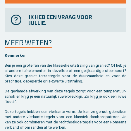
IK HEB EEN VRAAG VOOR
JULLIE.
MEER WETEN?
Ken­mer­ken
Ben je een grote fan van die klas­sie­ke uit­stra­ling van gra­niet? Of heb je
al an­de­re tuin­ele­men­ten in de­zelf­de of een ge­lijk­aar­di­ge steen­soort?
Kies deze gra­niet terras­tegels voor de duur­zaam­heid en voor de
prach­ti­ge, ge­pe­per­de grijs-zwar­te uit­stra­ling.
De ge­vlam­de af­wer­king van deze te­gels zorgt voor een tem­pe­ra­tuur­
schok en krijg je een na­tuur­lijk ruwe breuk­lijn. Zo krijg je ook een ruwe
‘touch’.
Deze te­gels heb­ben een vier­kan­te vorm. Je kan ze ge­rust ge­brui­ken
met an­de­re vier­kan­te te­gels voor een klas­siek dam­bord­pa­troon. Je
kan ze ook com­bi­ne­ren met de recht­hoe­ki­ge te­gels voor een Ro­maans
ver­band of om ran­den af te wer­ken.