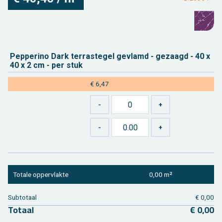
Pep­pe­ri­no Dark ter­ras­te­gel ge­vlamd - ge­zaagd - 40 x
40 x 2 cm - per stuk
€ 6,47
To­ta­le op­per­vlak­te
0,00 m²
Sub­to­taal
€ 0,00
To­taal
€ 0,00