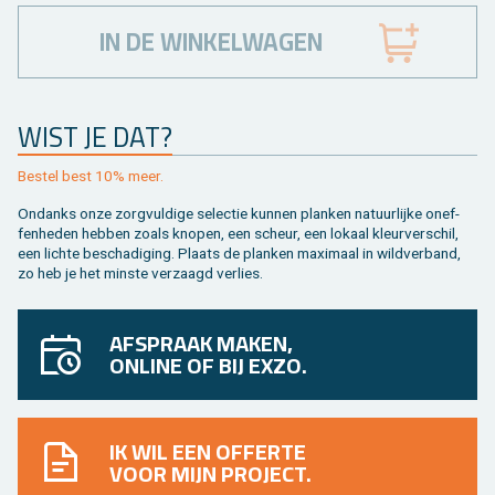
IN DE WINKELWAGEN
WIST JE DAT?
Be­stel best 10% meer.
On­danks onze zorg­vul­di­ge se­lec­tie kun­nen plan­ken na­tuur­lij­ke on­ef­
fen­he­den heb­ben zoals kno­pen, een scheur, een lo­kaal kleur­ver­schil,
een lich­te be­scha­di­ging. Plaats de plan­ken maxi­maal in wild­ver­band,
zo heb je het min­ste ver­zaagd ver­lies.
AFSPRAAK MAKEN,
ONLINE OF BIJ EXZO.
IK WIL EEN OFFERTE
VOOR MIJN PROJECT.