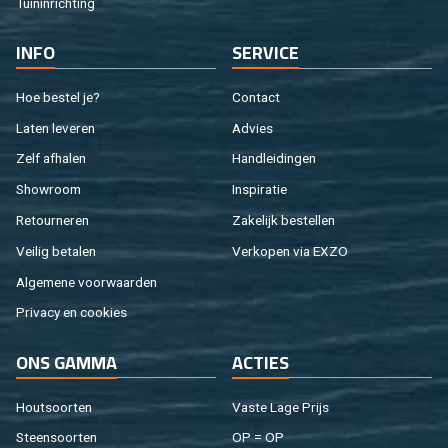
Tuin­in­rich­ting
INFO
SER­VI­CE
Hoe be­stel je?
Con­tact
Laten le­ve­ren
Ad­vies
Zelf af­ha­len
Hand­lei­din­gen
Show­room
In­spi­ra­tie
Re­tour­ne­ren
Za­ke­lijk be­stel­len
Vei­lig be­ta­len
Ver­ko­pen via EXZO
Al­ge­me­ne voor­waar­den
Pri­va­cy en coo­kies
ONS GAMMA
AC­TIES
Hout­soor­ten
Vaste Lage Prijs
Steen­soor­ten
OP = OP