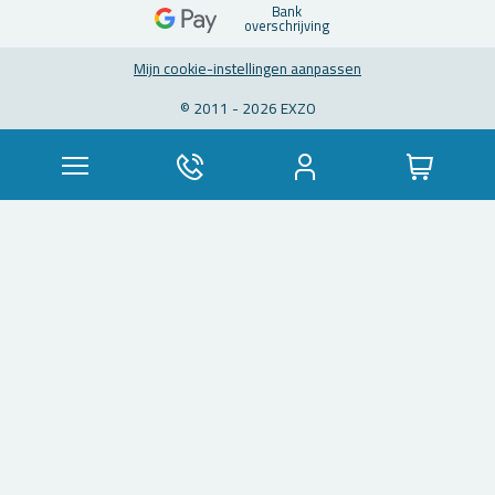
Bank
over­schrij­ving
Mijn coo­kie-in­stel­lin­gen aan­pas­sen
© 2011 - 2026 EXZO