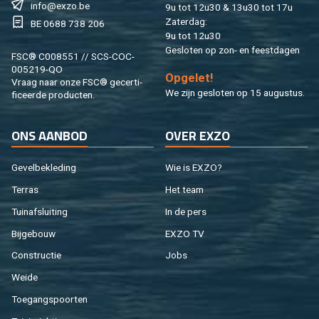
info@​exzo.​be
9u tot 12u30 & 13u30 tot 17u
Za­ter­dag:
BE 0688 738 206
9u tot 12u30
Ge­slo­ten op zon- en feest­da­gen
FSC® C008551 // SCS-COC-
005219-QO
Op­ge­let!
Vraag naar onze FSC® ge­cer­ti­
We zijn ge­slo­ten op 15 au­gus­tus.
fi­ceer­de pro­duc­ten.
ONS AAN­BOD
OVER EXZO
Ge­vel­be­kle­ding
Wie is EXZO?
Ter­ras
Het team
Tuin­af­slui­ting
In de pers
Bij­ge­bouw
EXZO TV
Con­struc­tie
Jobs
Weide
Toe­gangs­poor­ten