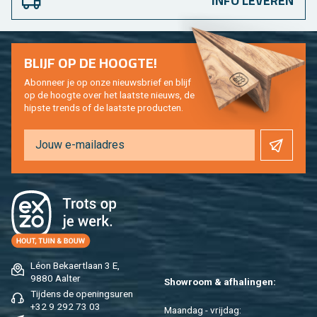
INFO LEVEREN
BLIJF OP DE HOOG­TE!
Abon­neer je op onze nieuws­brief en blijf
op de hoog­te over het laat­ste nieuws, de
hip­s­te trends of de laat­ste pro­duc­ten.
Léon Be­kaert­laan 3 E,
9880 Aal­ter
Show­room & af­ha­lin­gen:
Tij­dens de ope­nings­uren
+32 9 292 73 03
Maan­dag - vrij­dag: