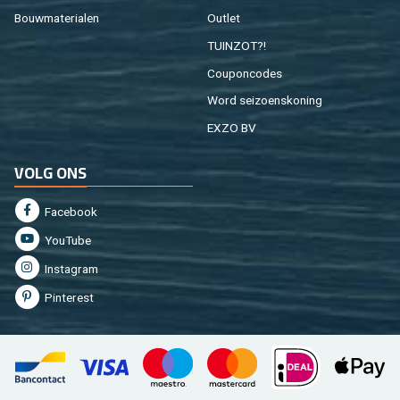
Bouw­ma­te­ri­a­len
Out­let
TUIN­ZOT?!
Cou­pon­co­des
Word sei­zoens­ko­ning
EXZO BV
VOLG ONS
Fa­cebook
You­Tu­be
In­st­agram
Pin­te­rest