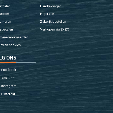
af­ha­len
Hand­lei­din­gen
w­room
In­spi­ra­tie
ur­ne­ren
Za­ke­lijk be­stel­len
g be­ta­len
Ver­ko­pen via EXZO
­me­ne voor­waar­den
a­cy en coo­kies
LG ONS
Fa­cebook
You­Tu­be
In­st­agram
Pin­te­rest