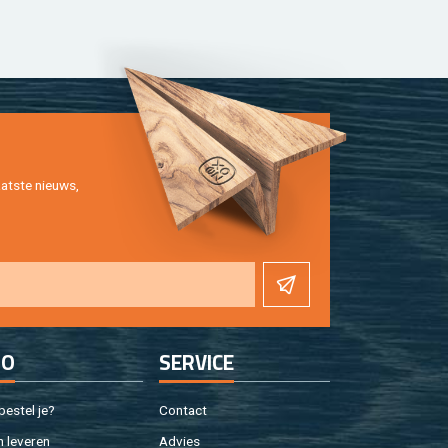
at­ste nieuws,
FO
SER­VI­CE
e­stel je?
Con­tact
 le­ve­ren
Ad­vies