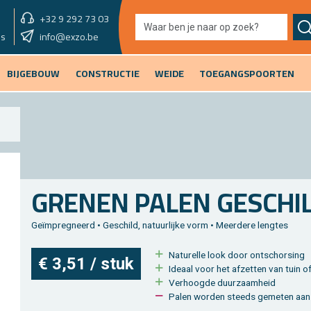
+32 9 292 73 03
showroom overmorgen
info@exzo.be
9u - 12u30 & 13u30 - 17u
es
BIJGEBOUW
CONSTRUCTIE
WEIDE
TOEGANGSPOORTEN
GRE­NEN PALEN GE­SCHIL
Geïmpreg­neerd • Ge­schild, na­tuur­lij­ke vorm • Meer­de­re leng­tes
Na­tu­rel­le look door ont­schor­sing
€ 3,51 / stuk
Ide­aal voor het af­zet­ten van tuin 
Ver­hoog­de duur­zaam­heid
Palen wor­den steeds ge­me­ten aan d