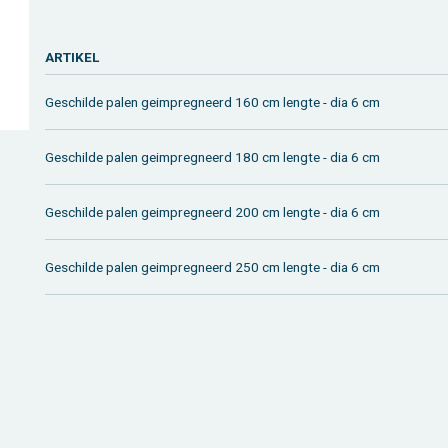
AR­TI­KEL
Ge­schil­de palen geim­preg­neerd 160 cm leng­te - dia 6 cm
Ge­schil­de palen geim­preg­neerd 180 cm leng­te - dia 6 cm
Ge­schil­de palen geim­preg­neerd 200 cm leng­te - dia 6 cm
Ge­schil­de palen geim­preg­neerd 250 cm leng­te - dia 6 cm