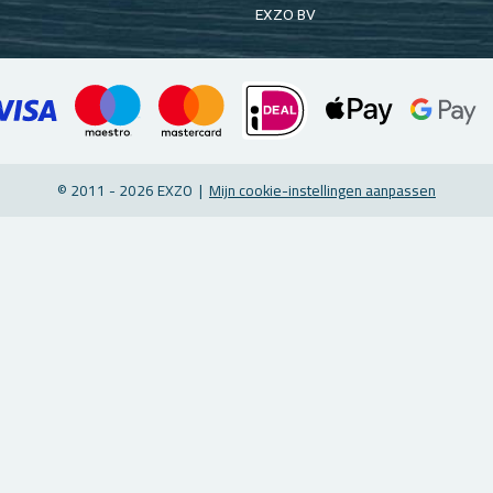
EXZO BV
© 2011 - 2026 EXZO |
Mijn coo­kie-in­stel­lin­gen aan­pas­sen