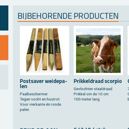
BIJ­BE­HO­REN­DE PRO­DUC­TEN
Post­sa­ver wei­de­pa­
Prik­kel­draad scor­pio
len
Ge­vloch­ten staal­draad
Paal­be­scher­mer
Prik­kel om de 10 cm
Tegen vocht en hout­rot
100 meter lang
Voor vier­kan­te én ronde
palen