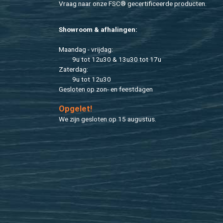
Vraag naar onze FSC® ge­cer­ti­fi­ceer­de pro­duc­ten.
Show­room & af­ha­lin­gen:
Maan­dag - vrij­dag:
9u tot 12u30 & 13u30 tot 17u
Za­ter­dag:
9u tot 12u30
Ge­slo­ten op zon- en feest­da­gen
Op­ge­let!
We zijn ge­slo­ten op 15 au­gus­tus.