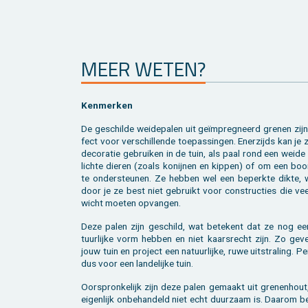
MEER WETEN?
Ken­mer­ken
De ge­schil­de wei­de­pa­len uit geïmpreg­neerd gre­nen zij
fect voor ver­schil­len­de toe­pas­sin­gen. Ener­zijds kan je 
de­co­ra­tie ge­brui­ken in de tuin, als paal rond een weid
lich­te die­ren (zoals ko­nij­nen en kip­pen) of om een bo
te on­der­steu­nen. Ze heb­ben wel een be­perk­te dikte, 
door je ze best niet ge­bruikt voor con­struc­ties die vee
wicht moe­ten op­van­gen.
Deze palen zijn ge­schild, wat be­te­kent dat ze nog ee
tuur­lij­ke vorm heb­ben en niet kaars­recht zijn. Zo gev
jouw tuin en pro­ject een na­tuur­lij­ke, ruwe uit­stra­ling. Pe
dus voor een lan­de­lij­ke tuin.
Oor­spron­ke­lijk zijn deze palen ge­maakt uit gre­nen­hou
ei­gen­lijk on­be­han­deld niet echt duur­zaam is. Daar­om b