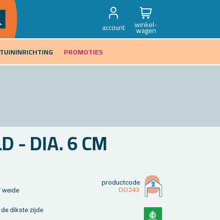
winkel-
account
wagen
TUININRICHTING
PROMOTIES
D - DIA. 6 CM
product­code
DO243
of weide
e dik­s­te zijde