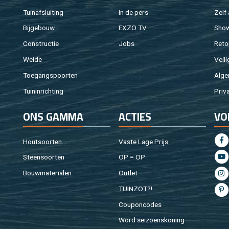
Tuin­af­slui­ting
In de pers
Zelf 
Bij­ge­bouw
EXZO TV
Sho
Con­struc­tie
Jobs
Re­to
Weide
Vei­li
Toe­gangs­poor­ten
Al­ge
Tuin­in­rich­ting
Pri­v
ONS GAMMA
AC­TIES
VO
Hout­soor­ten
Vaste Lage Prijs
Steen­soor­ten
OP = OP
Bouw­ma­te­ri­a­len
Out­let
TUIN­ZOT?!
Cou­pon­co­des
Word sei­zoens­ko­ning