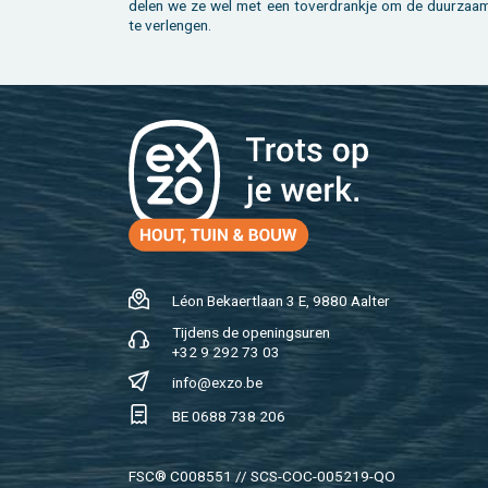
de­len we ze wel met een to­ver­drank­je om de duur­zaam
te ver­len­gen.
Léon Be­kaert­laan 3 E, 9880 Aal­ter
Tij­dens de ope­nings­uren
+32 9 292 73 03
info@​exzo.​be
BE 0688 738 206
FSC® C008551 // SCS-COC-005219-QO