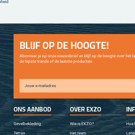
­heid
BLIJF OP DE HOOG­TE!
Abon­neer je op onze nieuws­brief en blijf op de hoog­te over het la
de hip­s­te trends of de laat­ste pro­duc­ten.
ONS AAN­BOD
OVER EXZO
IN
Ge­vel­be­kle­ding
Wie is EXZO?
Hoe b
Ter­ras
Het team
Laten