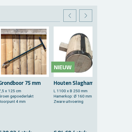
VORIGE
VOLGENDE
NIEUW
Grond­boor 75 mm
Hou­ten Slag­ha­mer
7,5 x 125 cm
L 1100 x B 250 mm
Groen ge­poe­der­lakt
Ha­mer­kop: Ø 160 mm
Boor­punt 4 mm
Zware uit­voe­ring