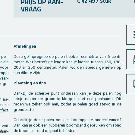
PRIJS OP AAN­
€ 42,49 / stuk
VRAAG
Af­me­tin­gen
n per­
Deze geïmpreg­neer­de palen heb­ben een dikte van 6 cen­ti­
ze als
me­ter. Wat be­treft de leng­te kan je kie­zen tus­sen 160, 180,
e voor
200 en 250 cen­ti­me­ter. Palen wor­den steeds ge­me­ten op
om­pje
hun dik­s­te zijde.
waar­
Plaat­sing en tips
l ge­
Dank­zij de scher­pe punt on­der­aan kan je deze palen nog
iets­je die­per de grond in klop­pen met een paal­ha­mer. Dit
n na­
raden we zeker ook aan, zodat je palen goed ste­vig in de
en ze
grond zit­ten.
r­fect
Ge­bruik je deze palen om een boom­pje te on­der­steu­nen?
Dan kan je ook een rub­be­ren boom­band ge­brui­ken om rond
t, wat
de boom en rond de paal te bin­den.
e­han­