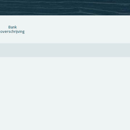
Bank
over­schrij­ving