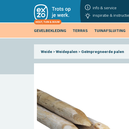
info & service
inspiratie & instructi
GEVELBEKLEDING
TERRAS
TUINAFSLUITING
Weide
>
Weidepalen
>
Geïmpregneerde palen