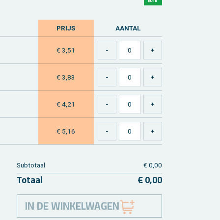
PRIJS
AAN­TAL
€ 3,51
€ 3,83
€ 4,21
€ 5,16
Sub­to­taal
€ 0,00
To­taal
€ 0,00
IN DE WINKELWAGEN