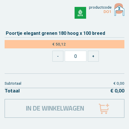
product­code
DO1
Poort­je ele­gant gre­nen 180 hoog x 100 breed
€ 50,12
Sub­to­taal
€ 0,00
To­taal
€ 0,00
IN DE WINKELWAGEN