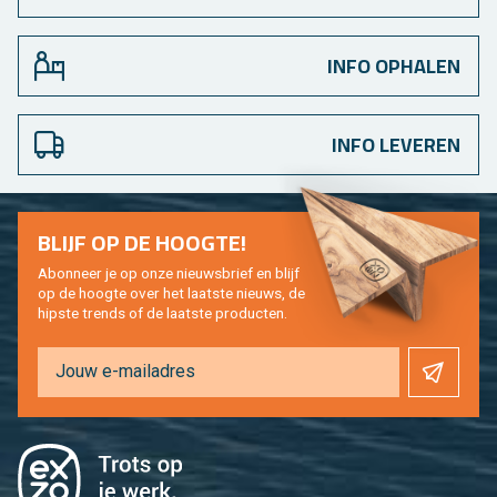
INFO OPHALEN
INFO LEVEREN
BLIJF OP DE HOOG­TE!
Abon­neer je op onze nieuws­brief en blijf
op de hoog­te over het laat­ste nieuws, de
hip­s­te trends of de laat­ste pro­duc­ten.