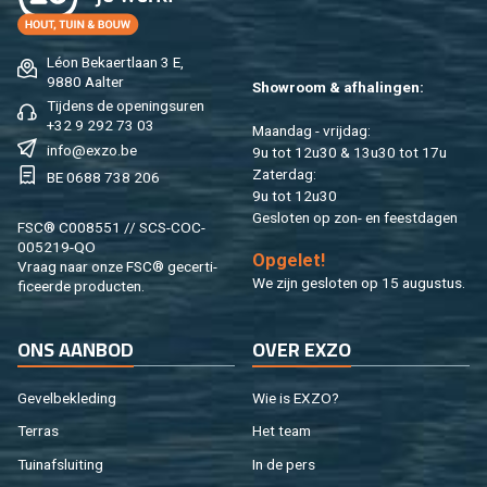
Léon Be­kaert­laan 3 E,
9880 Aal­ter
Show­room & af­ha­lin­gen:
Tij­dens de ope­nings­uren
+32 9 292 73 03
Maan­dag - vrij­dag:
info@​exzo.​be
9u tot 12u30 & 13u30 tot 17u
Za­ter­dag:
BE 0688 738 206
9u tot 12u30
Ge­slo­ten op zon- en feest­da­gen
FSC® C008551 // SCS-COC-
005219-QO
Op­ge­let!
Vraag naar onze FSC® ge­cer­ti­
We zijn ge­slo­ten op 15 au­gus­tus.
fi­ceer­de pro­duc­ten.
ONS AAN­BOD
OVER EXZO
Ge­vel­be­kle­ding
Wie is EXZO?
Ter­ras
Het team
Tuin­af­slui­ting
In de pers