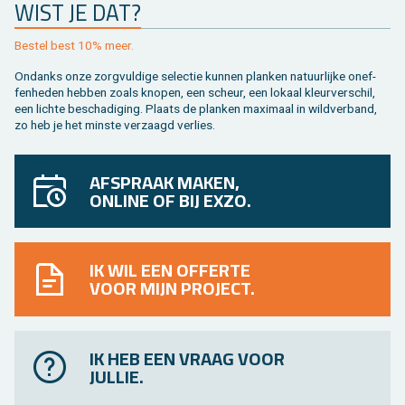
WIST JE DAT?
Be­stel best 10% meer.
On­danks onze zorg­vul­di­ge se­lec­tie kun­nen plan­ken na­tuur­lij­ke on­ef­
fen­he­den heb­ben zoals kno­pen, een scheur, een lo­kaal kleur­ver­schil,
een lich­te be­scha­di­ging. Plaats de plan­ken maxi­maal in wild­ver­band,
zo heb je het min­ste ver­zaagd ver­lies.
AFSPRAAK MAKEN,
ONLINE OF BIJ EXZO.
IK WIL EEN OFFERTE
VOOR MIJN PROJECT.
IK HEB EEN VRAAG VOOR
JULLIE.