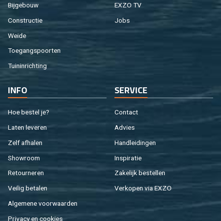
Bij­ge­bouw
EXZO TV
Con­struc­tie
Jobs
Weide
Toe­gangs­poor­ten
Tuin­in­rich­ting
INFO
SER­VI­CE
Hoe be­stel je?
Con­tact
Laten le­ve­ren
Ad­vies
Zelf af­ha­len
Hand­lei­din­gen
Show­room
In­spi­ra­tie
Re­tour­ne­ren
Za­ke­lijk be­stel­len
Vei­lig be­ta­len
Ver­ko­pen via EXZO
Al­ge­me­ne voor­waar­den
Pri­va­cy en coo­kies