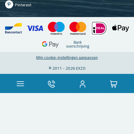
Pin­te­rest
Bank
over­schrij­ving
Mijn coo­kie-in­stel­lin­gen aan­pas­sen
© 2011 - 2026 EXZO