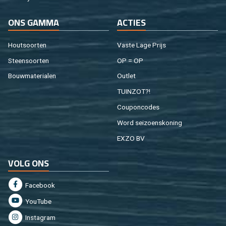
ONS GAMMA
AC­TIES
Hout­soor­ten
Vaste Lage Prijs
Steen­soor­ten
OP = OP
Bouw­ma­te­ri­a­len
Out­let
TUIN­ZOT?!
Cou­pon­co­des
Word sei­zoens­ko­ning
EXZO BV
VOLG ONS
Fa­cebook
You­Tu­be
In­st­agram