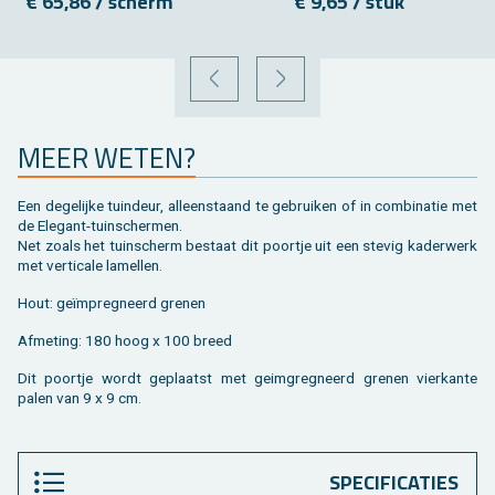
€ 65,86 / scherm
€ 9,65 / stuk
VORIGE
VOLGENDE
MEER WETEN?
Een de­ge­lij­ke tuin­deur, al­leen­staand te ge­brui­ken of in com­bi­na­tie met
de Ele­gant-tuin­scher­men.
Net zoals het tuin­scherm be­staat dit poort­je uit een ste­vig ka­der­werk
met ver­ti­ca­le la­mel­len.
Hout: geïmpreg­neerd gre­nen
Af­me­ting: 180 hoog x 100 breed
Dit poort­je wordt ge­plaatst met geim­g­reg­neerd gre­nen vier­kan­te
palen van 9 x 9 cm.
SPECIFICATIES