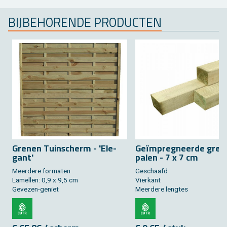
BIJ­BE­HO­REN­DE PRO­DUC­TEN
Gre­nen Tuin­scherm - 'Ele­
Geïmpreg­neer­de gre­
gant'
palen - 7 x 7 cm
Meer­de­re for­ma­ten
Ge­schaafd
La­mel­len: 0,9 x 9,5 cm
Vier­kant
Ge­ve­zen-ge­niet
Meer­de­re leng­tes