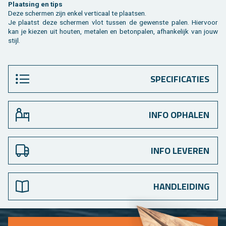
Plaat­sing en tips
Deze scher­men zijn enkel ver­ti­caal te plaat­sen.
Je plaatst deze scher­men vlot tus­sen de ge­wens­te palen. Hier­voor
kan je kie­zen uit hou­ten, me­ta­len en be­ton­pa­len, af­han­ke­lijk van jouw
stijl.
SPECIFICATIES
INFO OPHALEN
INFO LEVEREN
HANDLEIDING