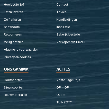
Hoe be­stel je?
Con­tact
Laten le­ve­ren
Ad­vies
Zelf af­ha­len
Hand­lei­din­gen
Show­room
In­spi­ra­tie
Re­tour­ne­ren
Za­ke­lijk be­stel­len
Vei­lig be­ta­len
Ver­ko­pen via EXZO
Al­ge­me­ne voor­waar­den
Pri­va­cy en coo­kies
ONS GAMMA
AC­TIES
Hout­soor­ten
Vaste Lage Prijs
Steen­soor­ten
OP = OP
Bouw­ma­te­ri­a­len
Out­let
TUIN­ZOT?!