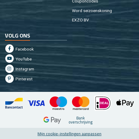
Cou­pon­co­des
Word sei­zoens­ko­ning
EXZO BV
VOLG ONS
Fa­cebook
You­Tu­be
In­st­agram
Pin­te­rest
Bank
over­schrij­ving
Mijn coo­kie-in­stel­lin­gen aan­pas­sen