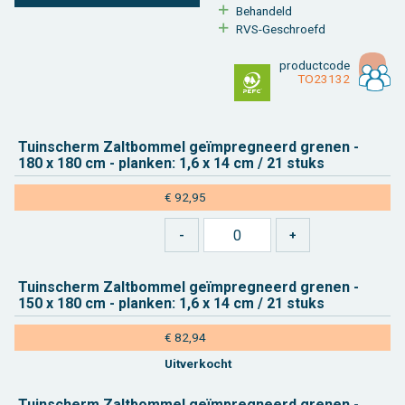
Be­han­deld
RVS-Ge­schroefd
product­code
TO23132
Tuin­scherm Zalt­bom­mel geïmpreg­neerd gre­nen -
180 x 180 cm - plan­ken: 1,6 x 14 cm / 21 stuks
€ 92,95
Tuin­scherm Zalt­bom­mel geïmpreg­neerd gre­nen -
150 x 180 cm - plan­ken: 1,6 x 14 cm / 21 stuks
€ 82,94
Uit­ver­kocht
Tuin­scherm Zalt­bom­mel geïmpreg­neerd gre­nen -