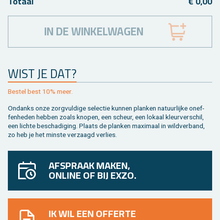
To­taal
€ 0,00
IN DE WINKELWAGEN
WIST JE DAT?
Be­stel best 10% meer.
On­danks onze zorg­vul­di­ge se­lec­tie kun­nen plan­ken na­tuur­lij­ke on­ef­
fen­he­den heb­ben zoals kno­pen, een scheur, een lo­kaal kleur­ver­schil,
een lich­te be­scha­di­ging. Plaats de plan­ken maxi­maal in wild­ver­band,
zo heb je het min­ste ver­zaagd ver­lies.
AFSPRAAK MAKEN,
ONLINE OF BIJ EXZO.
IK WIL EEN OFFERTE