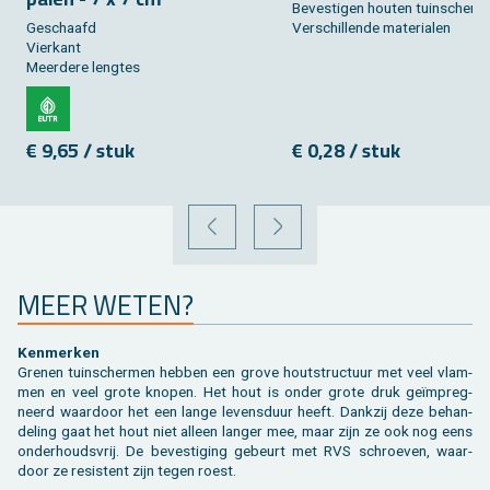
Be­ves­ti­gen hou­ten tuin­scherm
Ge­schaafd
Ver­schil­len­de ma­te­ri­a­len
Vier­kant
Meer­de­re leng­tes
€ 9,65 / stuk
€ 0,28 / stuk
VORIGE
VOLGENDE
MEER WETEN?
Ken­mer­ken
Gre­nen tuin­scher­men heb­ben een grove hout­struc­tuur met veel vlam­
men en veel grote kno­pen. Het hout is onder grote druk geïmpreg­
neerd waar­door het een lange le­vens­duur heeft. Dank­zij deze be­han­
de­ling gaat het hout niet al­leen lan­ger mee, maar zijn ze ook nog eens
on­der­houds­vrij. De be­ves­ti­ging ge­beurt met RVS schroe­ven, waar­
door ze re­sis­tent zijn tegen roest.