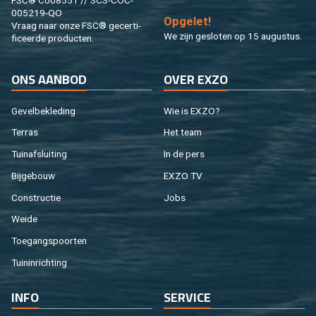
FSC® C008551 // SCS-COC-
005219-QO
Op­ge­let!
Vraag naar onze FSC® ge­cer­ti­
We zijn ge­slo­ten op 15 au­gus­tus.
fi­ceer­de pro­duc­ten.
ONS AAN­BOD
OVER EXZO
Ge­vel­be­kle­ding
Wie is EXZO?
Ter­ras
Het team
Tuin­af­slui­ting
In de pers
Bij­ge­bouw
EXZO TV
Con­struc­tie
Jobs
Weide
Toe­gangs­poor­ten
Tuin­in­rich­ting
INFO
SER­VI­CE