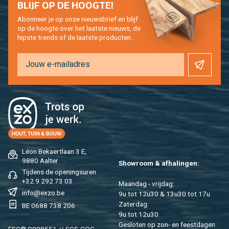
BLIJF OP DE HOOG­TE!
Abon­neer je op onze nieuws­brief en blijf
op de hoog­te over het laat­ste nieuws, de
hip­s­te trends of de laat­ste pro­duc­ten.
Léon Be­kaert­laan 3 E,
9880 Aal­ter
Show­room & af­ha­lin­gen:
Tij­dens de ope­nings­uren
+32 9 292 73 03
Maan­dag - vrij­dag:
info@​exzo.​be
9u tot 12u30 & 13u30 tot 17u
Za­ter­dag:
BE 0688 738 206
9u tot 12u30
Ge­slo­ten op zon- en feest­da­gen