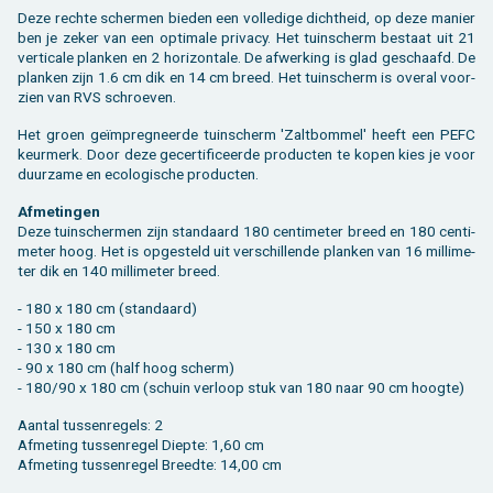
Deze rech­te scher­men bie­den een vol­le­di­ge dicht­heid, op deze ma­nier
ben je zeker van een op­ti­ma­le pri­va­cy. Het tuin­scherm be­staat uit 21
ver­ti­ca­le plan­ken en 2 ho­ri­zon­ta­le. De af­wer­king is glad ge­schaafd. De
plan­ken zijn 1.6 cm dik en 14 cm breed. Het tuin­scherm is over­al voor­
zien van RVS schroe­ven.
Het groen geïmpreg­neer­de tuin­scherm 'Zalt­bom­mel' heeft een PEFC
keur­merk. Door deze ge­cer­ti­fi­ceer­de pro­duc­ten te kopen kies je voor
duur­za­me en eco­lo­gi­sche pro­duc­ten.
Af­me­tin­gen
Deze tuin­scher­men zijn stan­daard 180 cen­ti­me­ter breed en 180 cen­ti­
me­ter hoog. Het is op­ge­steld uit ver­schil­len­de plan­ken van 16 mil­li­me­
ter dik en 140 mil­li­me­ter breed.
- 180 x 180 cm (stan­daard)
- 150 x 180 cm
- 130 x 180 cm
- 90 x 180 cm (half hoog scherm)
- 180/90 x 180 cm (schuin ver­loop stuk van 180 naar 90 cm hoog­te)
Aan­tal tus­sen­re­gels: 2
Af­me­ting tus­sen­re­gel Diep­te: 1,60 cm
Af­me­ting tus­sen­re­gel Breed­te: 14,00 cm