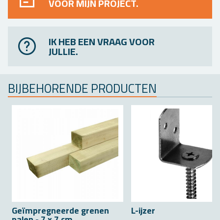
VOOR MIJN PROJECT.
IK HEB EEN VRAAG VOOR
JULLIE.
BIJ­BE­HO­REN­DE PRO­DUC­TEN
Geïmpreg­neer­de gre­nen
L-ijzer
palen - 7 x 7 cm