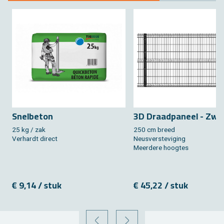
Snel­be­ton
3D Draad­pa­neel - Zwa
25 kg / zak
250 cm breed
Ver­hardt di­rect
Neus­ver­ste­vi­ging
Meer­de­re hoog­tes
€ 9,14 / stuk
€ 45,22 / stuk