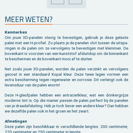
VORIGE
VOLGENDE
MEER WETEN?
Ken­mer­ken
Om jouw 3D-pa­ne­len ste­vig te be­ves­ti­gen, ge­bruik je deze ge­las­te
palen met een H-pro­fiel. Zo plaats je de pa­ne­len vlot tus­sen de uit­spa­
rin­gen in de palen om ze ver­vol­gens te be­ves­ti­gen met klem­men. De
bo­ven­kant is voor­zien van een kunst­stof af­sluit­dop om de bin­nen­kant
te be­scher­men en de bo­ven­kant mooi af te slui­ten.
Net zoals jouw 3D-pa­ne­len, wor­den de palen ver­zinkt en ver­vol­gens
ge­coat in een stan­daard Kopal kleur. Deze twee lagen vor­men een
extra be­scher­ming tegen re­gen­wa­ter en cor­ro­sie. Dit ver­lengt ook de
le­vens­duur van de palen enorm!
Deze H-gleuf­pa­len heb­ben een an­tra­ciet­kleur, wat een don­ker­grij­ze
mo­der­ne tint is. Op die ma­nier pas­sen de palen per­fect bij de pa­ne­len
van je draad­af­slui­ting. Heb je toch lie­ver een an­de­re kleur? Dan heb­ben
we de­zelf­de palen ook in het groen en het zwart.
Af­me­tin­gen
Deze palen zijn be­schik­baar in ver­schil­len­de leng­tes: 200 cen­ti­me­ter,
220 cen­ti­me­ter en 250 cen­ti­me­ter in leng­te.