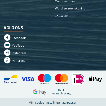
Cou­pon­co­des
Word sei­zoens­ko­ning
EXZO BV
VOLG ONS
Fa­cebook
You­Tu­be
In­st­agram
Pin­te­rest
Bank
over­schrij­ving
Mijn coo­kie-in­stel­lin­gen aan­pas­sen