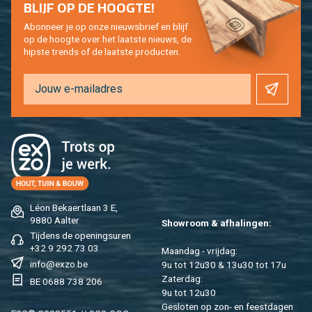
BLIJF OP DE HOOG­TE!
Abon­neer je op onze nieuws­brief en blijf
op de hoog­te over het laat­ste nieuws, de
hip­s­te trends of de laat­ste pro­duc­ten.
Léon Be­kaert­laan 3 E,
9880 Aal­ter
Show­room & af­ha­lin­gen:
Tij­dens de ope­nings­uren
+32 9 292 73 03
Maan­dag - vrij­dag:
info@​exzo.​be
9u tot 12u30 & 13u30 tot 17u
Za­ter­dag:
BE 0688 738 206
9u tot 12u30
Ge­slo­ten op zon- en feest­da­gen