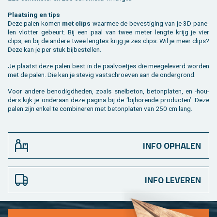
Plaat­sing en tips
Deze palen komen
met clips
waar­mee de be­ves­ti­ging van je 3D-pa­ne­
len vlot­ter ge­beurt. Bij een paal van twee meter leng­te krijg je vier
clips, en bij de an­de­re twee leng­tes krijg je zes clips. Wil je meer clips?
Deze kan je per stuk bij­be­stel­len.
Je plaatst deze palen best in de paal­voetjes die mee­ge­le­verd wor­den
met de palen. Die kan je ste­vig vast­schroe­ven aan de on­der­grond.
Voor an­de­re be­no­digd­he­den, zoals snel­be­ton, be­ton­pla­ten, en -hou­
ders kijk je on­der­aan deze pa­gi­na bij de ‘bij­ho­ren­de pro­duc­ten’. Deze
palen zijn enkel te com­bi­ne­ren met be­ton­pla­ten van 250 cm lang.
INFO OPHALEN
INFO LEVEREN