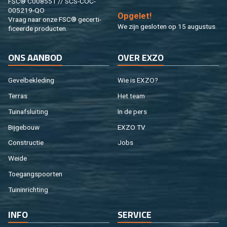
FSC® C008551 // SCS-COC-
005219-QO
Op­ge­let!
Vraag naar onze FSC® ge­cer­ti­
We zijn ge­slo­ten op 15 au­gus­tus.
fi­ceer­de pro­duc­ten.
ONS AAN­BOD
OVER EXZO
Ge­vel­be­kle­ding
Wie is EXZO?
Ter­ras
Het team
Tuin­af­slui­ting
In de pers
Bij­ge­bouw
EXZO TV
Con­struc­tie
Jobs
Weide
Toe­gangs­poor­ten
Tuin­in­rich­ting
INFO
SER­VI­CE