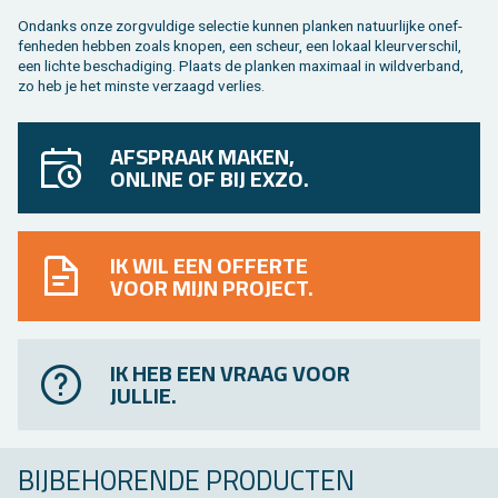
On­danks onze zorg­vul­di­ge se­lec­tie kun­nen plan­ken na­tuur­lij­ke on­ef­
fen­he­den heb­ben zoals kno­pen, een scheur, een lo­kaal kleur­ver­schil,
een lich­te be­scha­di­ging. Plaats de plan­ken maxi­maal in wild­ver­band,
zo heb je het min­ste ver­zaagd ver­lies.
AFSPRAAK MAKEN,
ONLINE OF BIJ EXZO.
IK WIL EEN OFFERTE
VOOR MIJN PROJECT.
IK HEB EEN VRAAG VOOR
JULLIE.
BIJ­BE­HO­REN­DE PRO­DUC­TEN