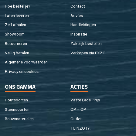
Hoe be­stel je?
Con­tact
Laten le­ve­ren
Ad­vies
Zelf af­ha­len
Hand­lei­din­gen
Show­room
In­spi­ra­tie
Re­tour­ne­ren
Za­ke­lijk be­stel­len
Vei­lig be­ta­len
Ver­ko­pen via EXZO
Al­ge­me­ne voor­waar­den
Pri­va­cy en coo­kies
ONS GAMMA
AC­TIES
Hout­soor­ten
Vaste Lage Prijs
Steen­soor­ten
OP = OP
Bouw­ma­te­ri­a­len
Out­let
TUIN­ZOT?!