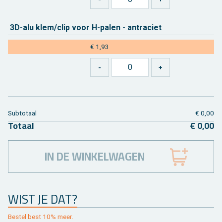
3D-alu klem/clip voor H-palen - an­tra­ciet
€ 1,93
Sub­to­taal
€ 0,00
To­taal
€ 0,00
IN DE WINKELWAGEN
WIST JE DAT?
Be­stel best 10% meer.