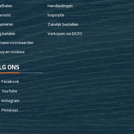
af­ha­len
Hand­lei­din­gen
w­room
In­spi­ra­tie
ur­ne­ren
Za­ke­lijk be­stel­len
g be­ta­len
Ver­ko­pen via EXZO
­me­ne voor­waar­den
a­cy en coo­kies
LG ONS
Fa­cebook
You­Tu­be
In­st­agram
Pin­te­rest