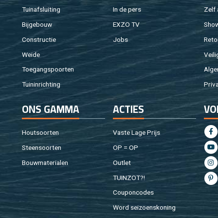
Tuin­af­slui­ting
In de pers
Zelf 
Bij­ge­bouw
EXZO TV
Sho
Con­struc­tie
Jobs
Re­to
Weide
Vei­li
Toe­gangs­poor­ten
Al­ge
Tuin­in­rich­ting
Pri­v
ONS GAMMA
AC­TIES
VO
Hout­soor­ten
Vaste Lage Prijs
Steen­soor­ten
OP = OP
Bouw­ma­te­ri­a­len
Out­let
TUIN­ZOT?!
Cou­pon­co­des
Word sei­zoens­ko­ning