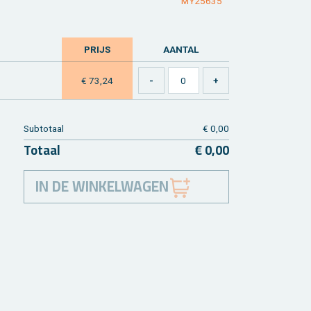
MY25635
PRIJS
AAN­TAL
€ 73,24
Sub­to­taal
€ 0,00
To­taal
€ 0,00
IN DE WINKELWAGEN