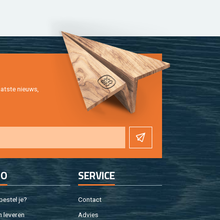
at­ste nieuws,
FO
SER­VI­CE
e­stel je?
Con­tact
 le­ve­ren
Ad­vies