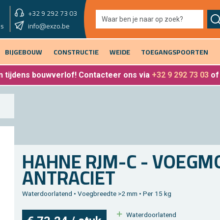
+32 9 292 73 03
showroom vandaag
info@exzo.be
9u - 12u30 & 13u30 - 17u
es
BIJGEBOUW
CONSTRUCTIE
WEIDE
TOEGANGSPOORTEN
 tijdens bouwverlof
! Contacteer ons via
+32 9 292 73 03
o
HAHNE RJM-C - VOEG­MO
AN­TRA­CIET
Wa­ter­door­la­tend • Voeg­breed­te >2 mm • Per 15 kg
Wa­ter­door­la­tend