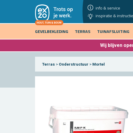
info & service
inspiratie & instructi
GEVELBEKLEDING
TERRAS
TUINAFSLUITING
Wij blijven
open
Terras
>
Onderstructuur
>
Mortel