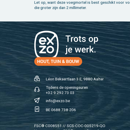
Let op, want deze voeg­mor­tel is best ge­schikt voor vo
die gro­ter zijn dan 2 mil­li­me­ter.
Léon Be­kaert­laan 3 E, 9880 Aal­ter
Tij­dens de ope­nings­uren
+32 9 292 73 03
info@​exzo.​be
BE 0688 738 206
FSC® C008551 // SCS-COC-005219-QO