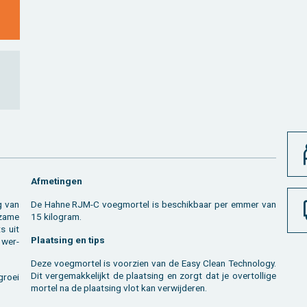
Af­me­tin­gen
ng van
De Hahne RJM-C voeg­mor­tel is be­schik­baar per emmer van
­za­me
15 ki­lo­gram.
s uit
Plaat­sing en tips
 wer­
Deze voeg­mor­tel is voor­zien van de Easy Clean Tech­no­lo­gy.
Dit ver­ge­mak­ke­lijkt de plaat­sing en zorgt dat je over­tol­li­ge
groei
mor­tel na de plaat­sing vlot kan ver­wij­de­ren.