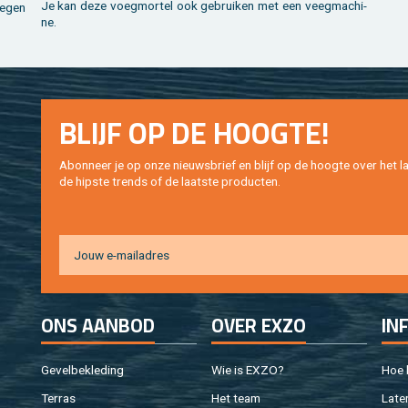
Je kan deze voeg­mor­tel ook ge­brui­ken met een veeg­ma­chi­
e­gen
ne.
BLIJF OP DE HOOG­TE!
Abon­neer je op onze nieuws­brief en blijf op de hoog­te over het la
de hip­s­te trends of de laat­ste pro­duc­ten.
ONS AAN­BOD
OVER EXZO
IN
Ge­vel­be­kle­ding
Wie is EXZO?
Hoe b
Ter­ras
Het team
Laten