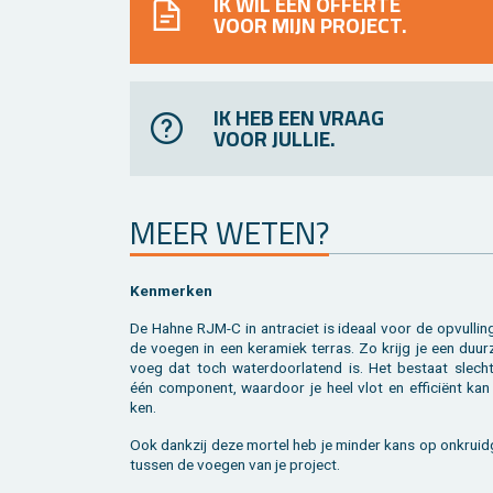
IK WIL EEN OFFERTE
VOOR MIJN PROJECT.
IK HEB EEN VRAAG
VOOR JULLIE.
MEER WETEN?
Ken­mer­ken
De Hahne RJM-C in an­tra­ciet is ide­aal voor de op­vul­li
de voe­gen in een ke­ra­miek ter­ras. Zo krijg je een duur
voeg dat toch wa­ter­door­la­tend is. Het be­staat slecht
één com­po­nent, waar­door je heel vlot en ef­fi­ciënt kan
ken.
Ook dank­zij deze mor­tel heb je min­der kans op on­kruid­
tus­sen de voe­gen van je pro­ject.