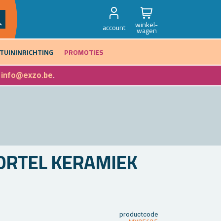
winkel-
account
wagen
TUININRICHTING
PROMOTIES
f
info@exzo.be
.
R­TEL KE­RA­MIEK
product­code