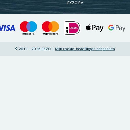
EXZO BV
© 2011 - 2026 EXZO |
Mijn coo­kie-in­stel­lin­gen aan­pas­sen