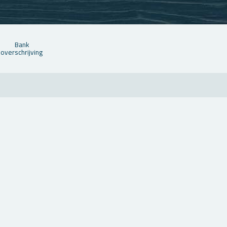
Bank
over­schrij­ving