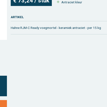
€ 73,24 / stuk
An­tra­ciet kleur
AR­TI­KEL
Hahne RJM-C Ready voeg­mor­tel - ke­ra­miek an­tra­ciet - per 15 kg