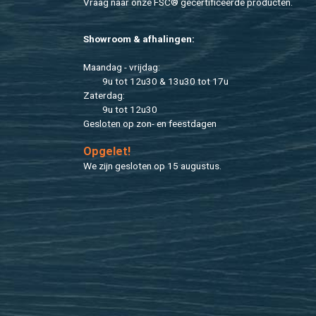
Vraag naar onze FSC® ge­cer­ti­fi­ceer­de pro­duc­ten.
Show­room & af­ha­lin­gen:
Maan­dag - vrij­dag:
9u tot 12u30 & 13u30 tot 17u
Za­ter­dag:
9u tot 12u30
Ge­slo­ten op zon- en feest­da­gen
Op­ge­let!
We zijn ge­slo­ten op 15 au­gus­tus.